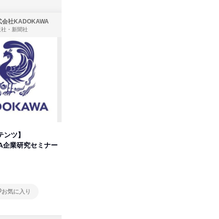
会社KADOKAWA
株式会社住まいず
版社・新聞社
製造・メーカー、建築設計
テンツ】
先着順・選考なし|注文住宅の総
タカラト
WA企業研究セミナー
合職|会社説明会&社長座談会
ビ」を学
オンライン
オンラ
お気に入り
お気に入り