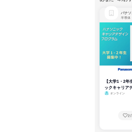
パナソ
半導体
【大学1・2年
ックキャリア
ム
オンライン
お