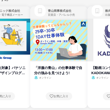
ニック株式会社
青山商事株式会社
株式
・電子機器メーカー
百貨店・アパレル小売
出
生対象】パナソニ
「洋服の青山」の仕事体験で自
【動画コン
デザインプログラ
分の強みを見つけよう!
KADOKA
オンライン
オンライン
気に入り
お気に入り