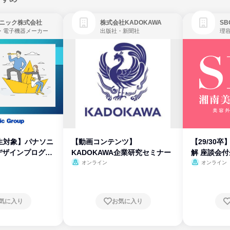
ニック株式会社
株式会社KADOKAWA
・電子機器メーカー
出版社・新聞社
生対象】パナソニ
【動画コンテンツ】
【29/30
デザインプログラ
KADOKAWA企業研究セミナー
解 座談会
オンライン
オンライン
気に入り
お気に入り