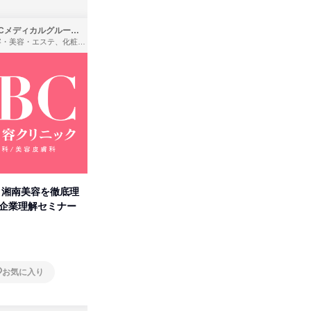
SBCメディカルグループ株式会社
株式会社バンダイ
理容・美容・エステ、化粧品・理美容用品小売、医療・病院
アパレル・繊維・スポーツメーカー、製造・メーカー、ゲーム制作・販売
卒】湘南美容を徹底理
人事の心を動かす「自己表現」
タカラト
付企業理解セミナー
の極意/選考官の本音を動画で公
ビ」を学
開
オンライン
オンラ
お気に入り
お気に入り