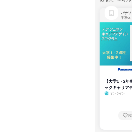
パナソ
半導体
【大学1・2年
ックキャリア
ム
オンライン
お