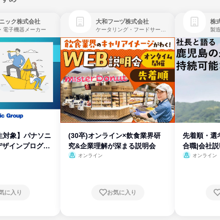
ニック株式会社
大和フーヅ株式会社
株
・電子機器メーカー
ケータリング・フードサービス、レストラン・カフェ、飲食
製
生対象】パナソニ
(30卒)オンライン×飲食業界研
先着順・選
デザインプログラ
究&企業理解が深まる説明会
合職|会社
オンライン
オンライン
気に入り
お気に入り