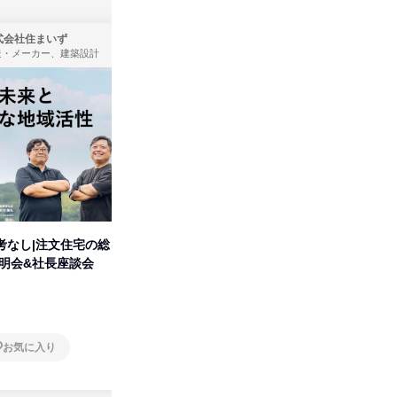
式会社住まいず
株式会社KADOKAWA
造・メーカー、建築設計
出版社・新聞社
考なし|注文住宅の総
【動画コンテンツ】
「洋服の
説明会&社長座談会
KADOKAWA企業研究セミナー
分の強み
オンライン
オンラ
お気に入り
お気に入り