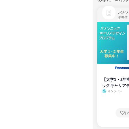
パナソ
半導体
【大学1・2年
ックキャリア
ム
オンライン
お