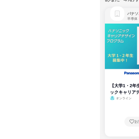
パナソ
半導体
【大学1・2年
ックキャリア
ム
オンライン
お