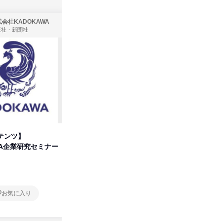
会社KADOKAWA
株式会社住まいず
版社・新聞社
製造・メーカー、建築設計
テンツ】
先着順・選考なし|注文住宅の総
タカラト
WA企業研究セミナー
合職|会社説明会&社長座談会
ビ」を学
オンライン
オンラ
お気に入り
お気に入り