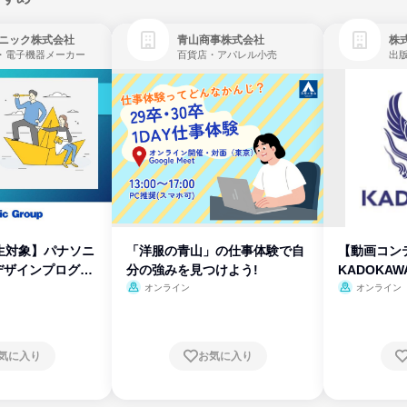
ニック株式会社
青山商事株式会社
株式
・電子機器メーカー
百貨店・アパレル小売
出
生対象】パナソニ
「洋服の青山」の仕事体験で自
【動画コン
デザインプログラ
分の強みを見つけよう!
KADOKA
オンライン
オンライン
気に入り
お気に入り