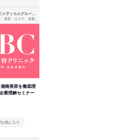
SBCメディカルグループ株式会社
株式会社バンダイ
理容・美容・エステ、化粧品・理美容用品小売、医療・病院
アパレル・繊維・スポーツメーカー、製造・メーカー、ゲーム制作・販売
卒】湘南美容を徹底理
人事の心を動かす「自己表現」
タカラト
付企業理解セミナー
の極意/選考官の本音を動画で公
ビ」を学
開
オンライン
オンラ
お気に入り
お気に入り