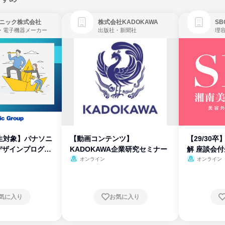
ニック株式会社
株式会社KADOKAWA
・電子機器メーカー
出版社・新聞社
生対象】パナソニ
【動画コンテンツ】
【29/30
デザインプログラ
KADOKAWA企業研究セミナー
解 座談会
オンライン
オンライン
気に入り
お気に入り