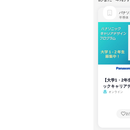
パナソ
半導体
【大学1・2年
ックキャリア
ム
オンライン
お