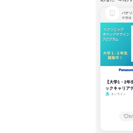
パナソ
半導体
【大学1・2年
ックキャリア
ム
オンライン
お