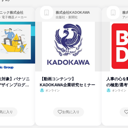
ニック株式会社
株式会社KADOKAWA
株
・電子機器メーカー
出版社・新聞社
生対象】パナソニ
【動画コンテンツ】
人事の心を
デザインプログラ
KADOKAWA企業研究セミナー
の極意/選
開
オンライン
オンライン
気に入り
お気に入り