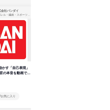
式会社バンダイ
株式会社住まいず
アパレル・繊維・スポーツメーカー、製造・メーカー、ゲーム制作・販売
製造・メーカー、建築設計
動かす「自己表現」
先着順・選考なし|注文住宅の総
【オンラ
考官の本音を動画で公
合職|会社説明会&社長座談会
業界の裏
明会
オンライン
オンラ
お気に入り
お気に入り