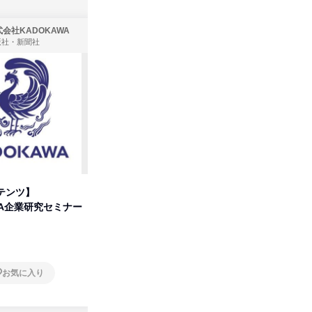
会社KADOKAWA
株式会社住まいず
版社・新聞社
製造・メーカー、建築設計
テンツ】
先着順・選考なし|注文住宅の総
プログラ
WA企業研究セミナー
合職|会社説明会&社長座談会
しくアル
オンライン
オンラ
お気に入り
お気に入り