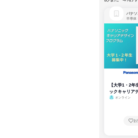
パナソ
半導体
【大学1・2年
ックキャリア
ム
オンライン
お