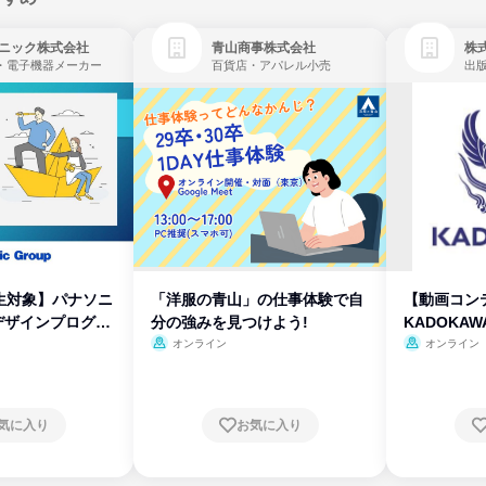
ニック株式会社
青山商事株式会社
株式
・電子機器メーカー
百貨店・アパレル小売
出
生対象】パナソニ
「洋服の青山」の仕事体験で自
【動画コン
デザインプログラ
分の強みを見つけよう!
KADOKA
オンライン
オンライン
気に入り
お気に入り