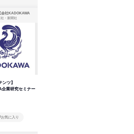
会社KADOKAWA
株式会社住まいず
版社・新聞社
製造・メーカー、建築設計
テンツ】
先着順・選考なし|注文住宅の総
タカラト
WA企業研究セミナー
合職|会社説明会&社長座談会
ビ」を学
オンライン
オンラ
お気に入り
お気に入り