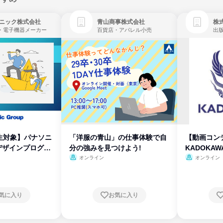
ニック株式会社
青山商事株式会社
株式
・電子機器メーカー
百貨店・アパレル小売
出
生対象】パナソニ
「洋服の青山」の仕事体験で自
【動画コン
デザインプログラ
分の強みを見つけよう!
KADOKA
オンライン
オンライン
気に入り
お気に入り