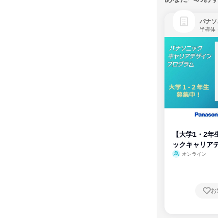
パナソ
半導体
【大学1・2年
ックキャリア
ム
オンライン
お