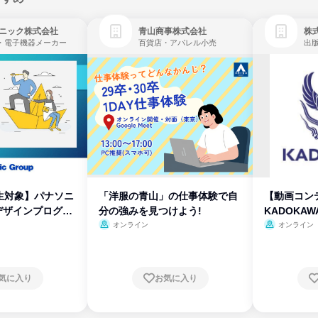
ニック株式会社
青山商事株式会社
株式
・電子機器メーカー
百貨店・アパレル小売
出
生対象】パナソニ
「洋服の青山」の仕事体験で自
【動画コン
デザインプログラ
分の強みを見つけよう!
KADOKA
オンライン
オンライン
気に入り
お気に入り