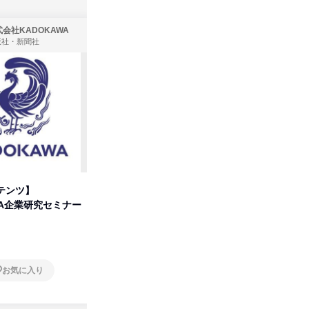
会社KADOKAWA
株式会社住まいず
版社・新聞社
製造・メーカー、建築設計
テンツ】
先着順・選考なし|注文住宅の総
タカラト
WA企業研究セミナー
合職|会社説明会&社長座談会
ビ」を学
オンライン
オンラ
お気に入り
お気に入り