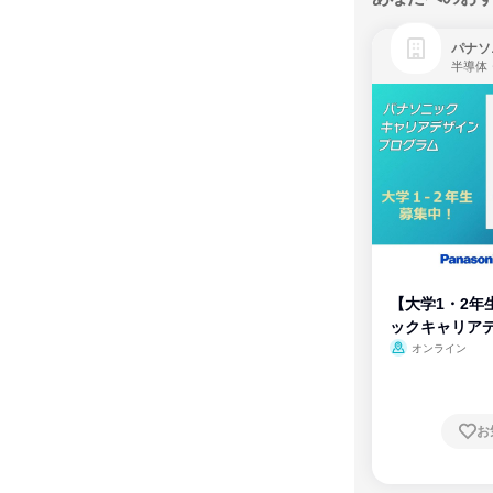
パナソ
半導体
【大学1・2年
ックキャリア
ム
オンライン
お