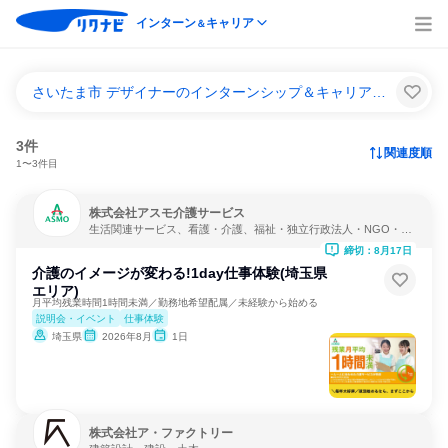
インターン
キャリア
＆
さいたま市 デザイナーのインターンシップ＆キャリア一覧
3件
関連度順
1〜3件目
株式会社アスモ介護サービス
生活関連サービス、看護・介護、福祉・独立行政法人・NGO・N
PO
締切：8月17日
介護のイメージが変わる!1day仕事体験(埼玉県
エリア)
月平均残業時間1時間未満／勤務地希望配属／未経験から始める
説明会・イベント
仕事体験
埼玉県
2026年8月
1日
株式会社ア・ファクトリー