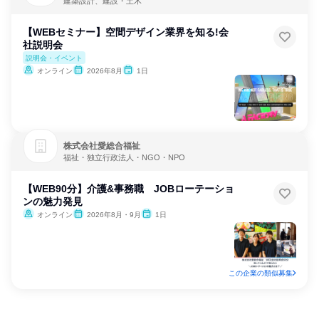
建築設計、建設・土木
【WEBセミナー】空間デザイン業界を知る!会
社説明会
説明会・イベント
オンライン
2026年8月
1日
株式会社愛総合福祉
福祉・独立行政法人・NGO・NPO
【WEB90分】介護&事務職 JOBローテーショ
ンの魅力発見
オンライン
2026年8月・9月
1日
この企業の類似募集