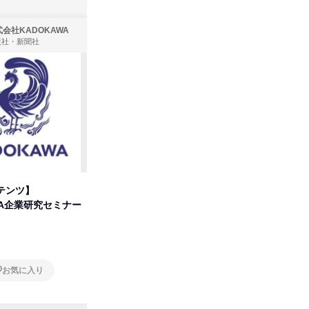
会社KADOKAWA
株式会社住まいず
版社・新聞社
製造・メーカー、建築設計
テンツ】
先着順・選考なし|注文住宅の総
【オンラ
WA企業研究セミナー
合職|会社説明会&社長座談会
業界の裏
明会
オンライン
オンラ
お気に入り
お気に入り