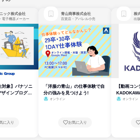
ニック株式会社
青山商事株式会社
株式
・電子機器メーカー
百貨店・アパレル小売
出
生対象】パナソニ
「洋服の青山」の仕事体験で自
【動画コン
デザインプログラ
分の強みを見つけよう!
KADOKA
オンライン
オンライン
気に入り
お気に入り