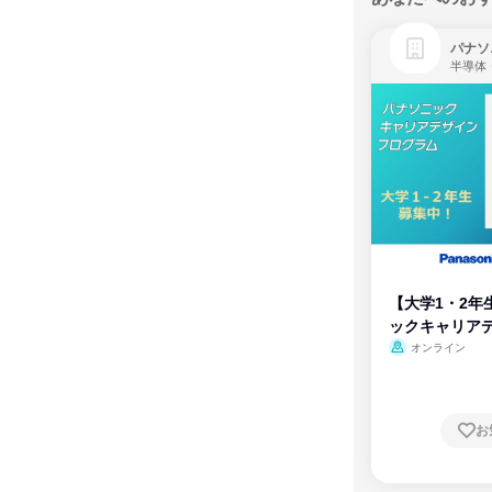
パナソ
半導体
【大学1・2年
ックキャリア
ム
オンライン
お