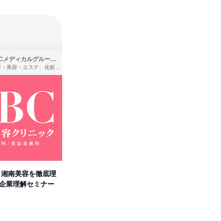
SBCメディカルグループ株式会社
株式会社バンダイ
理容・美容・エステ、化粧品・理美容用品小売、医療・病院
アパレル・繊維・スポーツメーカー、製造・メーカー、ゲーム制作・販売
卒】湘南美容を徹底理
人事の心を動かす「自己表現」
「洋服の
付企業理解セミナー
の極意/選考官の本音を動画で公
分の強み
開
オンライン
オンラ