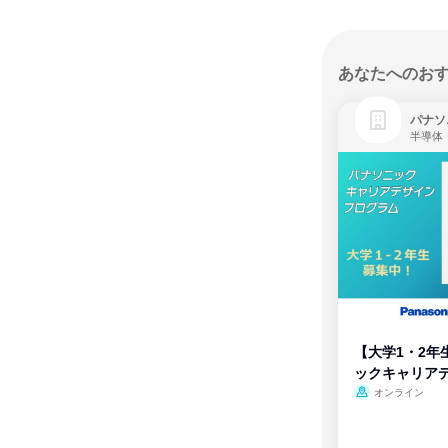
あなたへのお
パナソ
半導体
【大学1・2年
ックキャリア
ム
オンライン