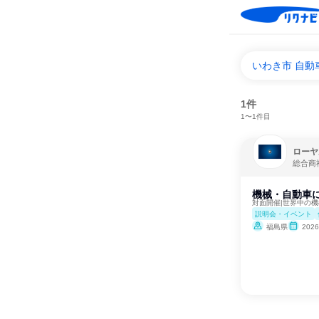
いわき市 自
1件
1〜1件目
ローヤ
総合商
機械・自動車
対面開催|世界中の
説明会・イベント
福島県
202