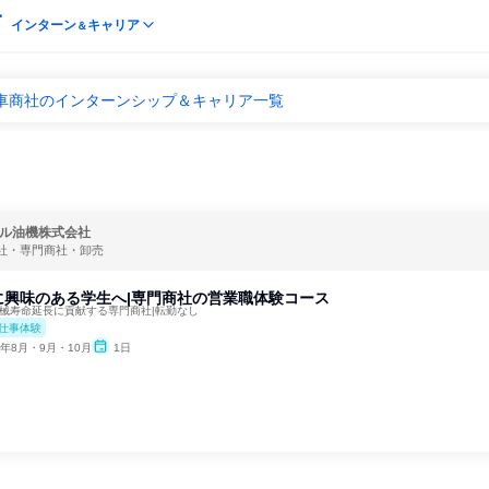
インターン
キャリア
＆
動車商社のインターンシップ＆キャリア一覧
ル油機株式会社
社・専門商社・卸売
に興味のある学生へ|専門商社の営業職体験コース
機械寿命延長に貢献する専門商社|転勤なし
仕事体験
6年8月・9月・10月
1日