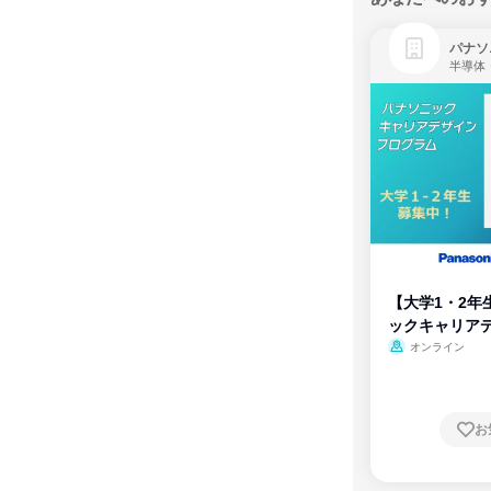
パナソ
半導体
【大学1・2年
ックキャリア
ム
オンライン
お