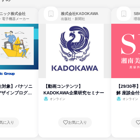
ニック株式会社
株式会社KADOKAWA
・電子機器メーカー
出版社・新聞社
生対象】パナソニ
【動画コンテンツ】
【29/30
デザインプログラ
KADOKAWA企業研究セミナー
解 座談会
オンライン
オンライン
気に入り
お気に入り