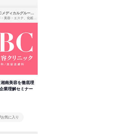
SBCメディカルグループ株式会社
株式会社バンダイ
理容・美容・エステ、化粧品・理美容用品小売、医療・病院
アパレル・繊維・スポーツメーカー、製造・メーカー、ゲーム制作・販売
卒】湘南美容を徹底理
人事の心を動かす「自己表現」
「洋服の
付企業理解セミナー
の極意/選考官の本音を動画で公
分の強み
開
オンライン
オンラ
お気に入り
お気に入り