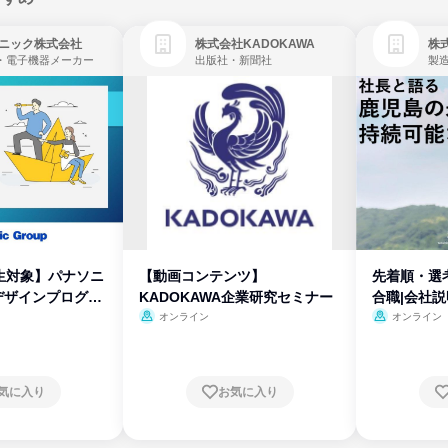
ニック株式会社
株式会社KADOKAWA
株
・電子機器メーカー
出版社・新聞社
製
生対象】パナソニ
【動画コンテンツ】
先着順・選
デザインプログラ
KADOKAWA企業研究セミナー
合職|会社
オンライン
オンライン
気に入り
お気に入り