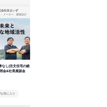
式会社住まいず
ＩＶＳテレビ制作株式会社
造・メーカー、建築設計
広告・宣伝、放送・テレビ局、通信・インターネット
考なし|注文住宅の総
【オンライン】制作の基本から
タカラト
説明会&社長座談会
業界の裏側まで理解の深まる説
ビ」を学
明会
オンライン
オンラ
お気に入り
お気に入り