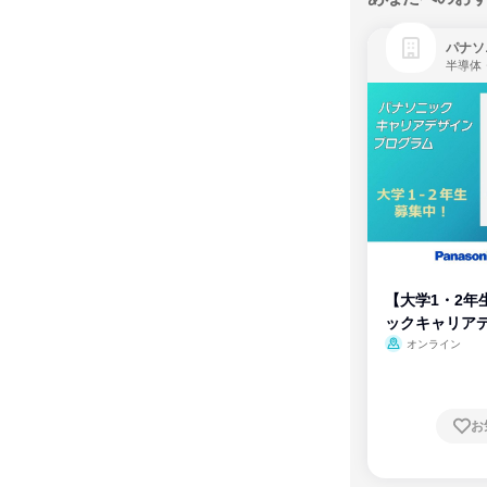
パナソ
半導体
【大学1・2年
ックキャリア
ム
オンライン
お