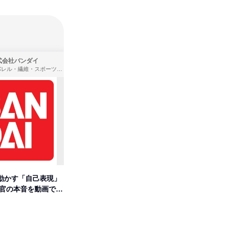
式会社バンダイ
株式会社住まいず
アパレル・繊維・スポーツメーカー、製造・メーカー、ゲーム制作・販売
製造・メーカー、建築設計
動かす「自己表現」
先着順・選考なし|注文住宅の総
【オンラ
考官の本音を動画で公
合職|会社説明会&社長座談会
業界の裏
明会
オンライン
オンラ