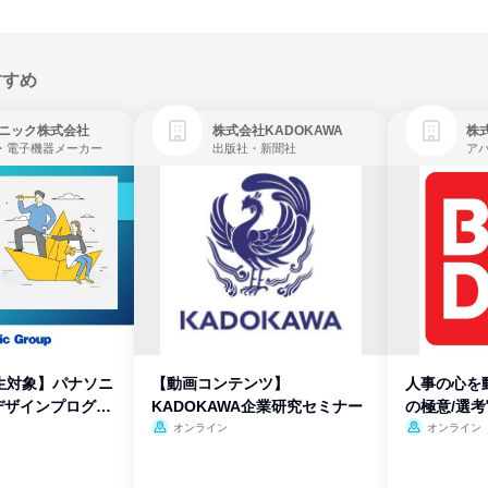
すすめ
ニック株式会社
株式会社KADOKAWA
株
・電子機器メーカー
出版社・新聞社
生対象】パナソニ
【動画コンテンツ】
人事の心を
デザインプログラ
KADOKAWA企業研究セミナー
の極意/選
開
オンライン
オンライン