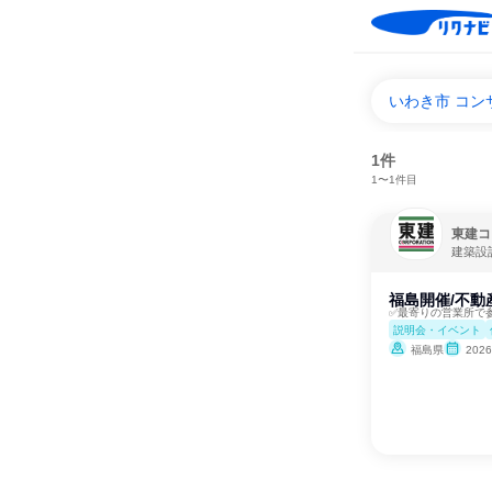
いわき市 コ
1件
1〜1件目
東建コ
建築設
福島開催/不動
✅最寄りの営業所で
説明会・イベント
福島県
202