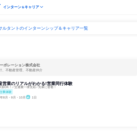
インターン
キャリア
＆
ンサルタントのインターンシップ＆キャリア一覧
ーポレーション株式会社
計、不動産管理、不動産仲介
産営業のリアルがわかる!営業同行体験
参加OK！✅交通費一律支給✅先輩に密着！
仕事体験
6年8月・9月・10月
1日