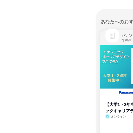
あなたへのお
パナソ
半導体
【大学1・2年
ックキャリア
ム
オンライン