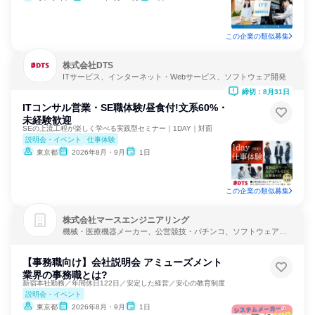
この企業の類似募集
株式会社DTS
ITサービス、インターネット・Webサービス、ソフトウェア開発
締切：8月31日
ITコンサル営業・SE職体験/昼食付!文系60%・
未経験歓迎
SEの上流工程が楽しく学べる実践型セミナー｜1DAY｜対面
説明会・イベント
仕事体験
東京都
2026年8月・9月
1日
この企業の類似募集
株式会社マースエンジニアリング
機械・医療機器メーカー、公営競技・パチンコ、ソフトウェア開
発
【事務職向け】会社説明会 アミューズメント
業界の事務職とは?
新宿本社勤務／年間休日122日／安定した経営／安心の教育制度
説明会・イベント
東京都
2026年8月・9月
1日