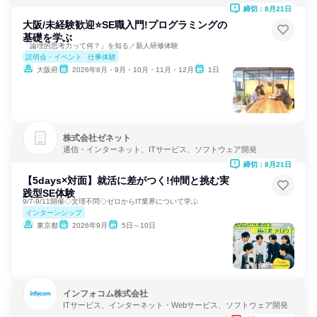
締切：8月21日
大阪/未経験歓迎⭐SE職入門!プログラミングの
基礎を学ぶ
「論理的思考力って何？」を知る／新人研修体験
説明会・イベント
仕事体験
大阪府
2026年8月・9月・10月・11月・12月
1日
株式会社ゼネット
通信・インターネット、ITサービス、ソフトウェア開発
締切：8月21日
【5days×対面】就活に差がつく!仲間と挑む実
践型SE体験
9/7-9/11開催◇文理不問◇ゼロからIT業界について学ぶ
インターンシップ
東京都
2026年9月
5日～10日
インフォコム株式会社
ITサービス、インターネット・Webサービス、ソフトウェア開発