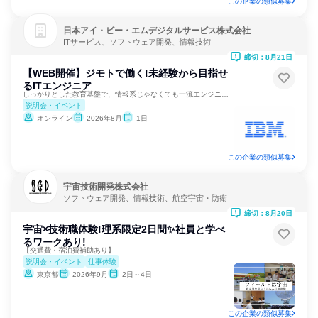
この企業の類似募集
日本アイ・ビー・エムデジタルサービス株式会社
ITサービス、ソフトウェア開発、情報技術
締切：8月21日
【WEB開催】ジモトで働く!未経験から目指せ
るITエンジニア
しっかりとした教育基盤で、情報系じゃなくても一流エンジニアに
説明会・イベント
オンライン
2026年8月
1日
この企業の類似募集
宇宙技術開発株式会社
ソフトウェア開発、情報技術、航空宇宙・防衛
締切：8月20日
宇宙×技術職体験!理系限定2日間✨社員と学べ
るワークあり!
【交通費・宿泊費補助あり】
説明会・イベント
仕事体験
東京都
2026年9月
2日～4日
この企業の類似募集