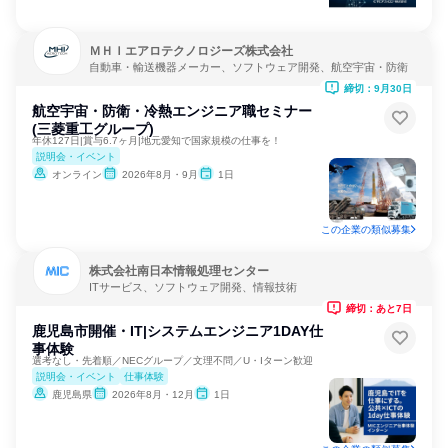
ＭＨＩエアロテクノロジーズ株式会社
自動車・輸送機器メーカー、ソフトウェア開発、航空宇宙・防衛
締切：9月30日
航空宇宙・防衛・冷熱エンジニア職セミナー
(三菱重工グループ)
年休127日|賞与6.7ヶ月|地元愛知で国家規模の仕事を！
説明会・イベント
オンライン
2026年8月・9月
1日
この企業の類似募集
株式会社南日本情報処理センター
ITサービス、ソフトウェア開発、情報技術
締切：あと7日
鹿児島市開催・IT|システムエンジニア1DAY仕
事体験
選考なし・先着順／NECグループ／文理不問／U・Iターン歓迎
説明会・イベント
仕事体験
鹿児島県
2026年8月・12月
1日