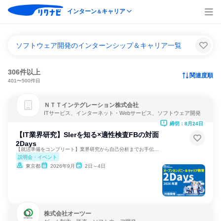
インターン
キャリア
＆
ソフトウェア開発のインターンシップ＆キャリア一覧
306件以上
関連度順
401〜500件目
ＮＴＴインテグレーション株式会社
ITサービス、インターネット・Webサービス、ソフトウェア開発
締切：8月24日
【IT業界研究】SIerを知る×適性検査FBの対面
2Days
【就活準備をコンプリート】業界研究から自己分析までお手伝い！
説明会・イベント
東京都
2026年9月
2日～4日
株式会社オーツー