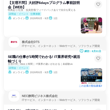
【文理不問】大好評6daysプログラム事前説明
会【WEB】
特典あり/社長・役員登壇/フィードバックありで自分を変える
説明会・イベント
仕事体験
オンライン
2026年8月・9月
1日
株式会社DTS
ITサービス、インターネット・Webサービス、ソフトウェア開発
締切：8月31日
SE職の仕事が1時間でわかる! IT業界研究×就活
軸づくり
文理不問｜Web１時間｜ IT業界の違いがわかる｜未経験ok
説明会・イベント
オンライン
2026年8月・9月
1日
この企業の類似募集
NEC静岡ビジネス株式会社
ITサービス、インターネット・Webサービス、ソフトウェア開発