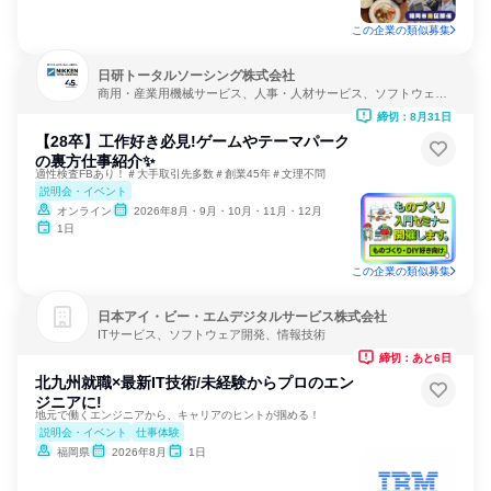
この企業の類似募集
日研トータルソーシング株式会社
商用・産業用機械サービス、人事・人材サービス、ソフトウェア
開発
締切：8月31日
【28卒】工作好き必見!ゲームやテーマパーク
の裏方仕事紹介✨
適性検査FBあり！＃大手取引先多数＃創業45年＃文理不問
説明会・イベント
オンライン
2026年8月・9月・10月・11月・12月
1日
この企業の類似募集
日本アイ・ビー・エムデジタルサービス株式会社
ITサービス、ソフトウェア開発、情報技術
締切：あと6日
北九州就職×最新IT技術/未経験からプロのエン
ジニアに!
地元で働くエンジニアから、キャリアのヒントが掴める！
説明会・イベント
仕事体験
福岡県
2026年8月
1日