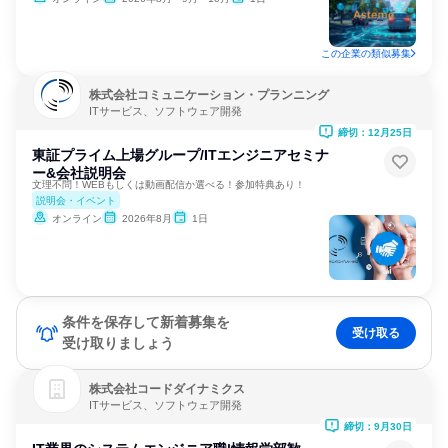
この企業の類似募集
株式会社コミュニケーション・プランニング
ITサービス、ソフトウェア開発
締切：12月25日
東証プライム上場グループ/ITエンジニアセミナ
ー&会社説明会
文理不問！WEBもしくは動画配信か選べる！参加特典あり！
説明会・イベント
オンライン
2026年8月
1日
条件を保存して新着募集を
受け取る
受け取りましょう
株式会社コードダイナミクス
ITサービス、ソフトウェア開発
締切：9月30日