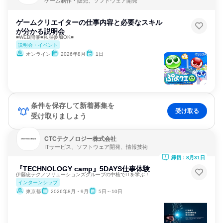
ゲーム制作・販売、ソフトウェア開発
ゲームクリエイターの仕事内容と必要なスキル
が分かる説明会
■WEB開催■私服参加OK■
説明会・イベント
オンライン
2026年8月
1日
条件を保存して新着募集を
受け取る
受け取りましょう
CTCテクノロジー株式会社
ITサービス、ソフトウェア開発、情報技術
締切：8月31日
『TECHNOLOGY camp』5DAYS仕事体験
伊藤忠テクノソリューションズグループの中核でITを学ぶ！
インターンシップ
東京都
2026年8月・9月
5日～10日