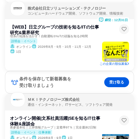
株式会社日立ソリューションズ・テクノロジー
コンピュータハードウェア開発、ソフトウェア開発、情報技術
締切：12月31日
【WEB】日立グループの技術を知る/ITの仕事
研究&業界研究
理系の知識を活かす！自動運転やIoTの頭脳を知る2時間
説明会・イベント
オンライン
2026年8月・9月・10月・11月・12月
1日
この企業の類似募集
条件を保存して新着募集を
受け取る
受け取りましょう
ＭＫＩテクノロジーズ株式会社
通信・インターネット、ITサービス、ソフトウェア開発
オンライン開催|文系社員活躍|SEを知るIT仕事
体験&座談会
表参道本社｜三井情報グループ｜定着率97％｜完全週休2日制
説明会・イベント
仕事体験
オンライン
2026年8月・9月
1日