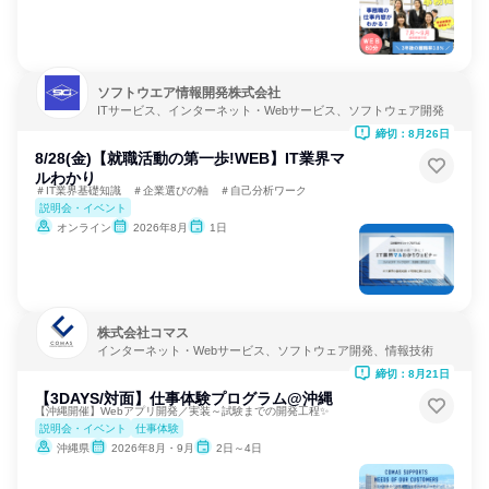
ソフトウエア情報開発株式会社
ITサービス、インターネット・Webサービス、ソフトウェア開発
締切：8月26日
8/28(金)【就職活動の第一歩!WEB】IT業界マ
ルわかり
＃IT業界基礎知識 ＃企業選びの軸 ＃自己分析ワーク
説明会・イベント
オンライン
2026年8月
1日
株式会社コマス
インターネット・Webサービス、ソフトウェア開発、情報技術
締切：8月21日
【3DAYS/対面】仕事体験プログラム@沖縄
【沖縄開催】Webアプリ開発／実装～試験までの開発工程✨
説明会・イベント
仕事体験
沖縄県
2026年8月・9月
2日～4日