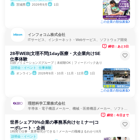
茨城県
2026年9月
1日
この企業の類似募集
インフォコム株式会社
ITサービス、インターネット・Webサービス、ソフトウェア開発
締切：あと3日
28卒WEB|文理不問|1day医療・大企業向けSE
仕事体験
日鉄ソリューションズグループ｜未経験OK｜フィードバックあり
説明会・イベント
仕事体験
オンライン
2026年9月・10月・11月・12月
1日
この企業の類似募集
理想科学工業株式会社
半導体・電子機器メーカー、機械・医療機器メーカー、ソフトウ
ェア開発
締切：今日まで
世界シェア70%企業の事務系向けセミナー|コ
ーポレート・企画
1時間で仕事・業界研究ができる！メーカーの職種まるわかり8月
説明会・イベント