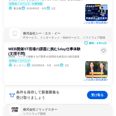
説明会・イベント
仕事体験
東京都
2026年8月・9月
1日
この企業の類似募集
株式会社シー・エス・イー
ITサービス、インターネット・Webサービス、ソフトウェア開発
締切：8月31日
WEB開催!IT現場の課題に挑む1day仕事体験
(文理不問)
3時間：ワークで体験するIT業界＆採用担当者直伝の就活講座
説明会・イベント
オンライン
2026年8月・9月・10月
1日
この企業の類似募集
条件を保存して新着募集を
受け取る
受け取りましょう
株式会社ソリッドスター
ソフトウェア開発