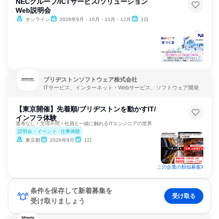
NECグループ/ICTサービス/ソリューション
Web説明会
オンライン
2026年9月・10月・11月・12月
1日
ブリヂストンソフトウェア株式会社
ITサービス、インターネット・Webサービス、ソフトウェア開発
【東京開催】先着順/ブリヂストンを動かすIT/
インフラ体験
選考なし！文理不問！社員と一緒に触れるITエンジニアの世界
説明会・イベント
仕事体験
東京都
2026年9月
1日
この企業の類似募集
条件を保存して新着募集を
受け取る
受け取りましょう