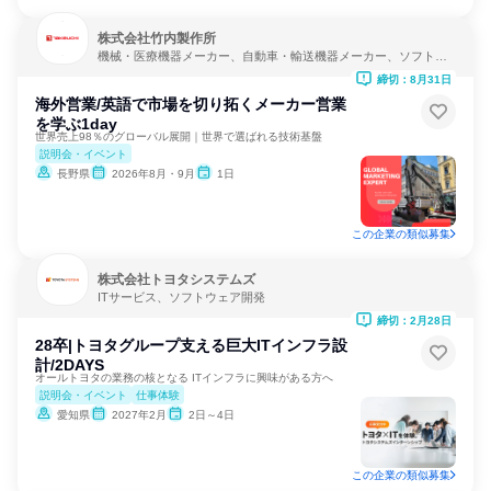
株式会社竹内製作所
機械・医療機器メーカー、自動車・輸送機器メーカー、ソフトウ
ェア開発
締切：8月31日
海外営業/英語で市場を切り拓くメーカー営業
を学ぶ1day
世界売上98％のグローバル展開｜世界で選ばれる技術基盤
説明会・イベント
長野県
2026年8月・9月
1日
この企業の類似募集
株式会社トヨタシステムズ
ITサービス、ソフトウェア開発
締切：2月28日
28卒|トヨタグループ支える巨大ITインフラ設
計/2DAYS
オールトヨタの業務の核となる ITインフラに興味がある方へ
説明会・イベント
仕事体験
愛知県
2027年2月
2日～4日
この企業の類似募集