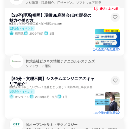
人材派遣・職業紹介、ITサービス、ソフトウェア開発
締切：あと3日
【28卒|理系|福岡】現役SE座談会!自社開発の
魅力や働き方
■案件の7割が上流工程×自社開発のSler■
説明会・イベント
福岡県
2026年8月
1日
この企業の類似募集
株式会社ビジネス情報テクニカルシステムズ
ソフトウェア開発
【60分・文理不問】システムエンジニアのキャ
リア紹介!
複数企業比較したい方へ！他社とどう違う？IT業界の仕事説明会
説明会・イベント
オンライン
2026年8月・9月
1日
この企業の類似募集
㈱オープンセサミ・テクノロジー