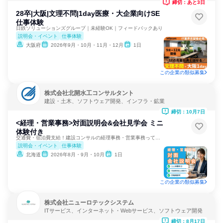
締切：あと3日
28卒|大阪|文理不問|1day医療・大企業向けSE
仕事体験
日鉄ソリューションズグループ｜未経験OK｜フィードバックあり
説明会・イベント
仕事体験
大阪府
2026年9月・10月・11月・12月
1日
この企業の類似募集
株式会社北開水工コンサルタント
建設・土木、ソフトウェア開発、インフラ・鉱業
締切：10月7日
<経理・営業事務>対面説明会&会社見学会 ミニ
体験付き
交通費・宿泊費支給！建設コンサルの経理事務・営業事務って何？
説明会・イベント
仕事体験
北海道
2026年8月・9月・10月
1日
この企業の類似募集
株式会社ニューロテックシステム
ITサービス、インターネット・Webサービス、ソフトウェア開発
締切：8月17日