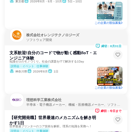
東京都
2026年8月・9月・10月
5日～10日
この企業の類似募集
株式会社オレンジテクノロジーズ
ソフトウェア開発
締切：8月31日
文系歓迎!自分のコードで物が動く感動/IoT・エ
ンジニア体験
知識ゼロのモノづくり。社会の課題をITで解決する1Day
説明会・イベント
仕事体験
神奈川県
2026年8月
1日
この企業の類似募集
理想科学工業株式会社
半導体・電子機器メーカー、機械・医療機器メーカー、ソフトウ
ェア開発
締切：今日まで
【研究開発職】世界最速のメカニズムを解き明
かす1日
世界最速プリンターのコア技術を解析。理系の知識を実務へ！
説明会・イベント
仕事体験