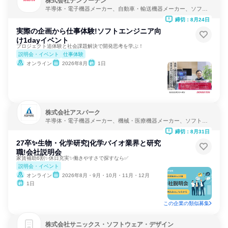
株式会社デンソーテン
半導体・電子機器メーカー、自動車・輸送機器メーカー、ソフト
ウェア開発
締切：8月24日
実際の企画から仕事体験!ソフトエンジニア向
け1dayイベント
プロジェクト追体験と社会課題解決で開発思考を学ぶ！
説明会・イベント
仕事体験
オンライン
2026年8月
1日
株式会社アスパーク
半導体・電子機器メーカー、機械・医療機器メーカー、ソフトウ
ェア開発
締切：8月31日
27卒✨️生物・化学研究|化学バイオ業界と研究
職!会社説明会
家賃補助6割✨️休日充実✨️働きやすさで探すなら✅️
説明会・イベント
オンライン
2026年8月・9月・10月・11月・12月
1日
この企業の類似募集
株式会社サニックス・ソフトウェア・デザイン