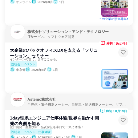
オンライン
2026年8月
1日
この企業の類似募集
株式会社ソリューション・アンド・テクノロジー
ITサービス、ソフトウェア開発
締切：あと4日
大企業のバックオフィスDXを支える「ソリュ
ーション」セミナー
インターンの前に、まずここから。
説明会・イベント
東京都
2026年8月
1日
Astemo株式会社
半導体・電子機器メーカー、自動車・輸送機器メーカー、ソフト
ウェア開発
締切：8月19日
1day理系エンジニア仕事体験/世界を動かす開
発の裏側を知る
設計開発・生産技術・品質保証を半日で一気に体感！
説明会・イベント
仕事体験
オンライン
2026年8月・9月・10月
1日