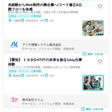
未経験からWeb制作の舞台裏へ/コード修正&公
開フローを体感
自分の修正がWebに載る感動。公開まで学べる本格お仕事体験
説明会・イベント
仕事体験
大阪府
2026年8月・9月
1日
アイチ情報システム株式会社
ITサービス、ソフトウェア開発、情報技術
締切：9月3日
【愛知】 トヨタG×IT/ITの未来を創る1day仕事
体験
トヨタグループの圧倒的基盤！未経験から学ぶシステム開発体験
説明会・イベント
仕事体験
愛知県
2026年8月・9月
1日
株式会社エイム
ITサービス、ソフトウェア開発、情報技術
締切：8月31日