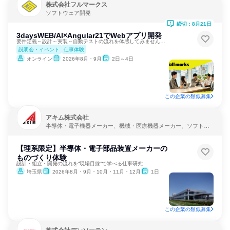
株式会社フルマークス
ソフトウェア開発
締切：8月21日
3daysWEB/AI×Angular21でWebアプリ開発
要件定義～設計～実装～自動テストの流れを体感してみませんか？
説明会・イベント
仕事体験
オンライン
2026年8月・9月
2日～4日
この企業の類似募集
アキム株式会社
半導体・電子機器メーカー、機械・医療機器メーカー、ソフトウ
ェア開発
【理系限定】半導体・電子部品装置メーカーの
ものづくり体験
設計・組立・開発の流れを“現場目線”で学べる仕事研究
埼玉県
2026年8月・9月・10月・11月・12月
1日
この企業の類似募集