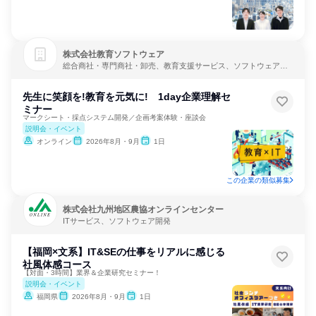
株式会社教育ソフトウェア
総合商社・専門商社・卸売、教育支援サービス、ソフトウェア開
発
先生に笑顔を!教育を元気に! 1day企業理解セ
ミナー
マークシート・採点システム開発／企画考案体験・座談会
説明会・イベント
オンライン
2026年8月・9月
1日
この企業の類似募集
株式会社九州地区農協オンラインセンター
ITサービス、ソフトウェア開発
【福岡×文系】IT&SEの仕事をリアルに感じる
社風体感コース
【対面・3時間】業界＆企業研究セミナー！
説明会・イベント
福岡県
2026年8月・9月
1日