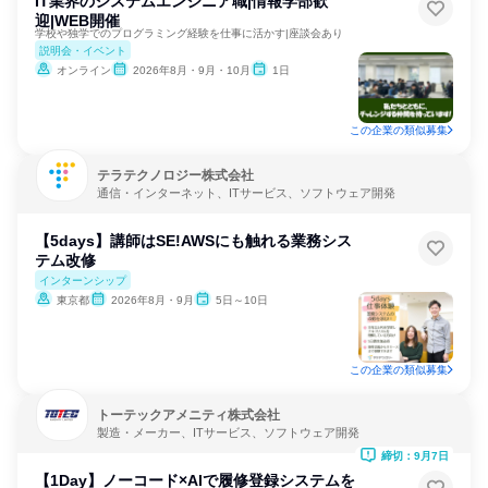
IT業界のシステムエンジニア職|情報学部歓
迎|WEB開催
学校や独学でのプログラミング経験を仕事に活かす|座談会あり
説明会・イベント
オンライン
2026年8月・9月・10月
1日
この企業の類似募集
テラテクノロジー株式会社
通信・インターネット、ITサービス、ソフトウェア開発
【5days】講師はSE!AWSにも触れる業務シス
テム改修
インターンシップ
東京都
2026年8月・9月
5日～10日
この企業の類似募集
トーテックアメニティ株式会社
製造・メーカー、ITサービス、ソフトウェア開発
締切：9月7日
【1Day】ノーコード×AIで履修登録システムを