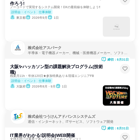
作ろう!
ノーコードで実現するシステム開発！DXの最前線を体験しよう‼
説明会・イベント
仕事体験
東京都
2026年9月
1日
株式会社アスパーク
半導体・電子機器メーカー、機械・医療機器メーカー、ソフトウ
ェア開発
締切：8月31日
大阪✨️ハッカソン型の課題解決プログラム(技術
職)
残業月11h・年休120日★参加特典あり＆現場エンジニアFB
説明会・イベント
仕事体験
大阪府
2026年8月・9月
1日
株式会社つうけんアドバンスシステムズ
通信・インターネット、ITサービス、ソフトウェア開発
締切：8月31日
IT業界がわかる!説明会|WEB開催
文理不問！IT業界で迷ったらおすすめコンテンツ！