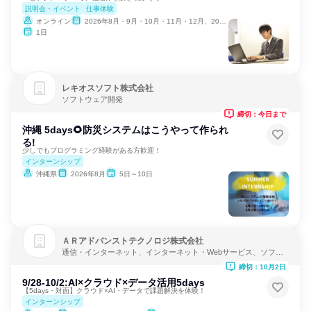
説明会・イベント
仕事体験
オンライン
2026年8月・9月・10月・11月・12月、2027年1月・2月
1日
レキオスソフト株式会社
ソフトウェア開発
締切：今日まで
沖縄 5days🌻防災システムはこうやって作られ
る!
少しでもプログラミング経験がある方歓迎！
インターンシップ
沖縄県
2026年8月
5日～10日
ＡＲアドバンストテクノロジ株式会社
通信・インターネット、インターネット・Webサービス、ソフト
ウェア開発
締切：10月2日
9/28-10/2:AI×クラウド×データ活用5days
【5days・対面】クラウド×AI・データで課題解決を体験！
インターンシップ