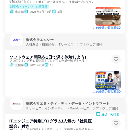
文理不問【自分らしく働く】が一番大事なSE仕事体験プログラム
説明会・イベント
仕事体験
東京都
2026年8月・9月
1日
この企業の類似募集
株式会社エムシー
人材派遣・職業紹介、ITサービス、ソフトウェア開発
ソフトウェア開発を1日で深く体験しよう!
プログラミング初心者歓迎！プログラム作成体験で学べる！
茨城県
2026年8月
1日
この企業の類似募集
株式会社エヌ・ティ・ティ・データ・イントラマート
ITサービス、インターネット・Webサービス、ソフトウェア開発
締切：9月2日
ITエンジニア特別プログラム!人気の『社員座
談会』付き
★ITエンジニアを目指す方！若手エンジニア登壇／参加特典あり