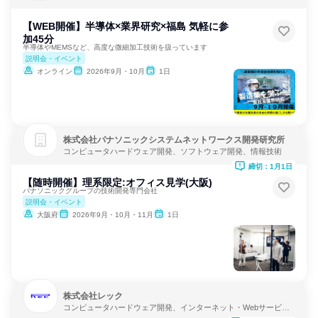
ア開発
【WEB開催】半導体×業界研究×福島 気軽に参
加45分
半導体やMEMSなど、高度な微細加工技術を扱っています
説明会・イベント
オンライン
2026年9月・10月
1日
株式会社パナソニックシステムネットワークス開発研究所
コンピュータハードウェア開発、ソフトウェア開発、情報技術
締切：1月1日
【随時開催】理系限定:オフィス見学(大阪)
パナソニックグループの技術開発専門会社
説明会・イベント
大阪府
2026年9月・10月・11月
1日
株式会社レック
コンピュータハードウェア開発、インターネット・Webサービ
ス、ソフトウェア開発