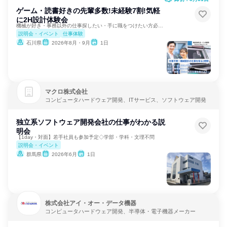
ゲーム・読書好きの先輩多数!未経験7割!気軽
に2H設計体験会
機械が好き・事務以外の仕事探したい・手に職をつけたい方必見！
説明会・イベント
仕事体験
石川県
2026年8月・9月
1日
マクロ株式会社
コンピュータハードウェア開発、ITサービス、ソフトウェア開発
独立系ソフトウェア開発会社の仕事がわかる説
明会
【1day・対面】若手社員も参加予定◇学部・学科・文理不問
説明会・イベント
群馬県
2026年6月
1日
株式会社アイ・オー・データ機器
コンピュータハードウェア開発、半導体・電子機器メーカー