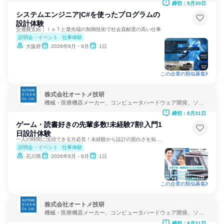
締切：9月30日
システムエンジニア|C#を使ったプログラムの
設計体験
交通費支給｜ＩｏＴと最先端の制御技術で社会貢献度の高い仕事
説明会・イベント
仕事体験
大阪府
2026年8月・9月
1日
この企業の類似募集
株式会社オートメ技研
機械・医療機器メーカー、コンピュータハードウェア開発、ソフ
トウェア開発
締切：8月31日
ゲーム・読書好きの先輩多数!未経験7割!入門1
日設計体験
一人の時間に没頭できる方必見！未経験から設計の面白さを知る！
説明会・イベント
仕事体験
石川県
2026年8月・9月
1日
この企業の類似募集
株式会社オートメ技研
機械・医療機器メーカー、コンピュータハードウェア開発、ソフ
トウェア開発
締切：8月31日