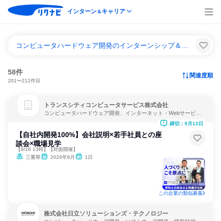
インターン
キャリア
＆
コンピュータハードウェア開発のインターンシップ＆キャリア一覧
58件
関連度順
201〜212件目
トランスシティコンピュータサービス株式会社
コンピュータハードウェア開発、インターネット・Webサービ
ス、ソフトウェア開発
締切：9月13日
【自社内開発100%】会社説明×若手社員との座
談会×職場見学
【9/16 13時】【対面開催】
三重県
2026年9月
1日
この企業の類似募集
株式会社日立ソリューションズ・テクノロジー