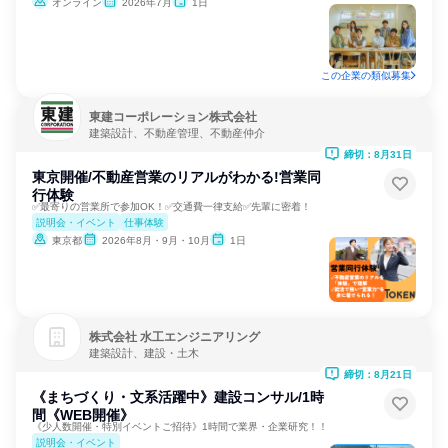
オンライン
2026年7月
1日
この企業の類似募集
東建コーポレーション株式会社
建築設計、不動産管理、不動産仲介
締切：8月31日
東京開催/不動産営業のリアルがわかる!営業同
行体験
✅最寄りの営業所で参加OK！✅交通費一律支給✅先輩に密着！
説明会・イベント
仕事体験
東京都
2026年8月・9月・10月
1日
株式会社 水工エンジニアリング
建築設計、建設・土木
締切：8月21日
《まちづくり・文系活躍中》建設コンサル/1時
間《WEB開催》
《少人数開催・特別イベントご招待》1時間で業界・企業研究！！
説明会・イベント