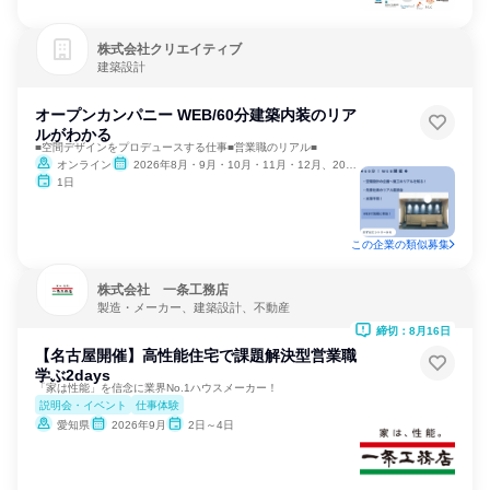
株式会社クリエイティブ
建築設計
オープンカンパニー WEB/60分建築内装のリア
ルがわかる
■空間デザインをプロデュースする仕事■営業職のリアル■
オンライン
2026年8月・9月・10月・11月・12月、2027年1月
1日
この企業の類似募集
株式会社 一条工務店
製造・メーカー、建築設計、不動産
締切：8月16日
【名古屋開催】高性能住宅で課題解決型営業職
学ぶ2days
「家は性能」を信念に業界No.1ハウスメーカー！
説明会・イベント
仕事体験
愛知県
2026年9月
2日～4日