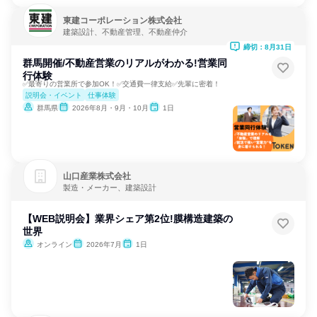
東建コーポレーション株式会社
建築設計、不動産管理、不動産仲介
締切：8月31日
群馬開催/不動産営業のリアルがわかる!営業同
行体験
✅最寄りの営業所で参加OK！✅交通費一律支給✅先輩に密着！
説明会・イベント
仕事体験
群馬県
2026年8月・9月・10月
1日
山口産業株式会社
製造・メーカー、建築設計
【WEB説明会】業界シェア第2位!膜構造建築の
世界
オンライン
2026年7月
1日