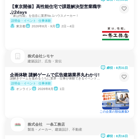
【東京開催】高性能住宅で課題解決型営業職学
ぶ2days
「家は性能」を信念に業界No.1ハウスメーカー！
説明会・イベント
仕事体験
東京都
2026年8月・9月
2日～4日
株式会社シモヤ
建築設計、広告・宣伝
締切：8月31日
企画体験 謎解ゲームで広告建築業界丸わかり!
謎解きゲームを進めるうちに業界・仕事が体験できるイベントです
説明会・イベント
仕事体験
オンライン
2026年8月
1日
この企業の類似募集
株式会社 一条工務店
製造・メーカー、建築設計、不動産
締切：8月16日