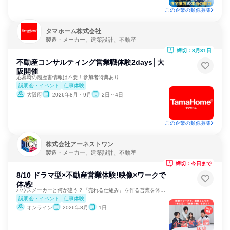
この企業の類似募集
タマホーム株式会社
製造・メーカー、建築設計、不動産
締切：8月31日
不動産コンサルティング営業職体験2days│大
阪開催
応募時の履歴書情報は不要！参加者特典あり
説明会・イベント
仕事体験
大阪府
2026年8月・9月
2日～4日
この企業の類似募集
株式会社アーネストワン
製造・メーカー、建築設計、不動産
締切：今日まで
8/10 ドラマ型×不動産営業体験!映像×ワークで
体感!
ハウスメーカーと何が違う？『売れる仕組み』を作る営業を体感！
説明会・イベント
仕事体験
オンライン
2026年8月
1日