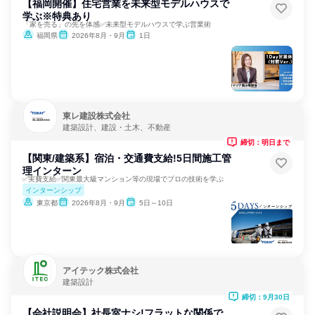
【福岡開催】住宅営業を未来型モデルハウスで
学ぶ※特典あり
「家を売る」の先を体感✅未来型モデルハウスで学ぶ営業術
福岡県
2026年8月・9月
1日
東レ建設株式会社
建築設計、建設・土木、不動産
締切：明日まで
【関東/建築系】宿泊・交通費支給!5日間施工管
理インターン
✅実費支給✅関東最大級マンション等の現場でプロの技術を学ぶ
インターンシップ
東京都
2026年8月・9月
5日～10日
アイテック株式会社
建築設計
締切：9月30日
【会社説明会】社長室ナシ!フラットな関係で