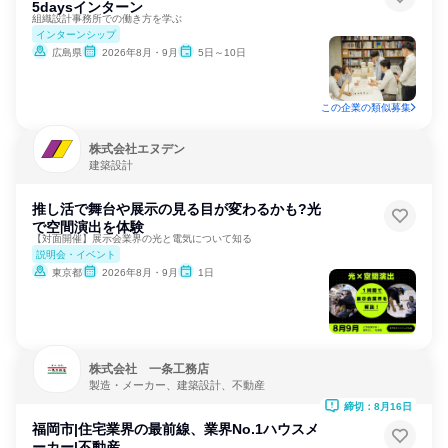
5daysインターン
組織設計事務所での働き方を学ぶ
インターンシップ
広島県
2026年8月・9月
5日～10日
この企業の類似募集
株式会社エヌデン
建築設計
推し活で舞台や展示の見る目が変わるかも?光
で空間演出を体験
【対面開催】展示会業界の光と電気について知る
説明会・イベント
東京都
2026年8月・9月
1日
株式会社 一条工務店
製造・メーカー、建築設計、不動産
締切：8月16日
福岡市|住宅業界の最前線、業界No.1ハウスメ
ーカー|不動産