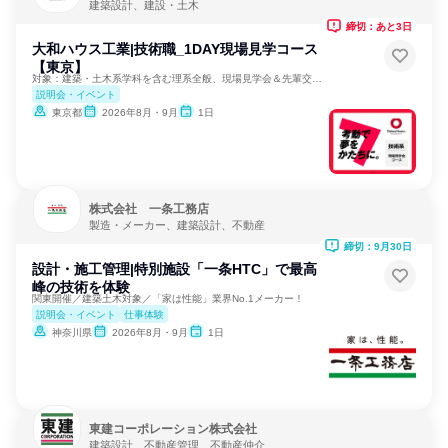
建築設計、建設・土木
締切：あと3日
大和ハウス工業|技術職_1DAY現場見学コース
【東京】
対象：建築・土木系学科を含む理系全般、現場見学会＆先輩交流！
説明会・イベント
東京都
2026年8月・9月
1日
株式会社 一条工務店
製造・メーカー、建築設計、不動産
締切：9月30日
設計・施工管理|特別施設「一条HTC」で最高
峰の技術を体験
関東開催／建築土木対象／「家は性能」業界No.1メーカー！
説明会・イベント
仕事体験
神奈川県
2026年8月・9月
1日
東建コーポレーション株式会社
建築設計、不動産管理、不動産仲介