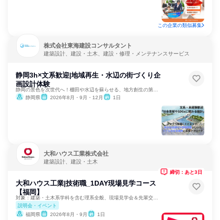
この企業の類似募集
株式会社東海建設コンサルタント
建築設計、建設・土木、建設・修理・メンテナンスサービス
静岡3h×文系歓迎|地域再生・水辺の街づくり企
画設計体験
静岡の景色を次世代へ！棚田や水辺を蘇らせる、地方創生の第一歩
静岡県
2026年8月・9月・12月
1日
大和ハウス工業株式会社
建築設計、建設・土木
締切：あと3日
大和ハウス工業|技術職_1DAY現場見学コース
【福岡】
対象：建築・土木系学科を含む理系全般、現場見学会＆先輩交流！
説明会・イベント
福岡県
2026年8月・9月
1日