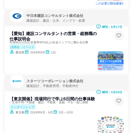
この企業の類似募集
中日本建設コンサルタント株式会社
建築設計、建設・土木、インフラ・鉱業
締切：8月17日
【愛知】建設コンサルタントの営業・総務職の
仕事説明会
年間休日125日/定着率90%以上/社会インフラに携わる仕事
説明会・イベント
愛知県
2026年8月
1日
スターツコーポレーション株式会社
建築設計、不動産管理、不動産仲介
締切：9月29日
【東京開催】現場同行で学ぶ5日間の仕事体験
✅️文理不問✅️不動産・建設・不動産・金融・ITを一度に体験
インターンシップ
東京都
2026年8月・9月
5日～10日