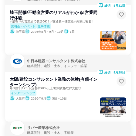
締切：8月31日
埼玉開催/不動産営業のリアルがわかる!営業同
行体験
✅最寄りの営業所で参加OK！✅交通費一律支給✅先輩に密着！
説明会・イベント
仕事体験
埼玉県
2026年8月・9月・10月
1日
中日本建設コンサルタント株式会社
建築設計、建設・土木、インフラ・鉱業
締切：8月28日
大阪/建設コンサルタント業務の体験(有償イン
ターンシップ)
年間休日125日/定着率90%以上/難関資格取得支援◎
インターンシップ
大阪府
2026年9月
5日～10日
リバー産業株式会社
建築設計、建設・土木、不動産