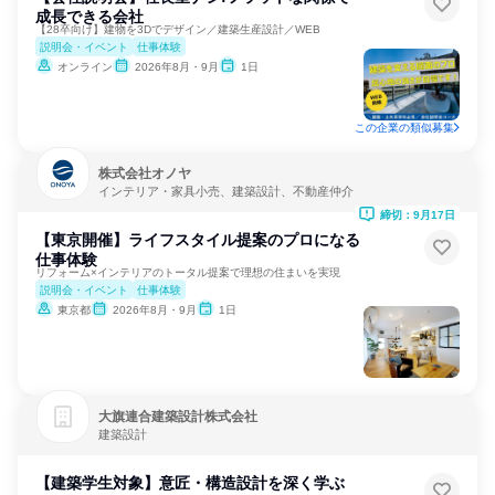
成長できる会社
【28卒向け】建物を3Dでデザイン／建築生産設計／WEB
説明会・イベント
仕事体験
オンライン
2026年8月・9月
1日
この企業の類似募集
株式会社オノヤ
インテリア・家具小売、建築設計、不動産仲介
締切：9月17日
【東京開催】ライフスタイル提案のプロになる
仕事体験
リフォーム×インテリアのトータル提案で理想の住まいを実現
説明会・イベント
仕事体験
東京都
2026年8月・9月
1日
大旗連合建築設計株式会社
建築設計
【建築学生対象】意匠・構造設計を深く学ぶ