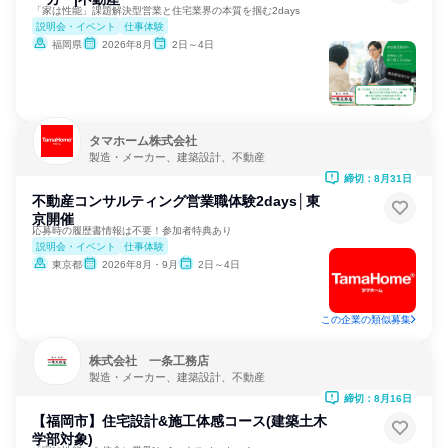
「家は性能」課題解決型営業と住宅業界の本質を掴む2days
説明会・イベント
仕事体験
福岡県
2026年8月
2日～4日
タマホーム株式会社
製造・メーカー、建築設計、不動産
締切：8月31日
不動産コンサルティング営業職体験2days│東
京開催
応募時の履歴書情報は不要！参加者特典あり
説明会・イベント
仕事体験
東京都
2026年8月・9月
2日～4日
この企業の類似募集
株式会社 一条工務店
製造・メーカー、建築設計、不動産
締切：8月16日
【福岡市】住宅設計&施工体感コース(建築土木
学部対象)