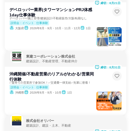
締切：8月21日
デベロッパー業界|タワーマンションPRJ体感
1day仕事体験
デベロッパー/施工管理/建築設計/不動産販売/大阪/転勤なし
説明会・イベント
仕事体験
大阪府
2026年8月・9月・10月・11月・12月
1日
東建コーポレーション株式会社
建築設計、不動産管理、不動産仲介
締切：8月31日
沖縄開催/不動産営業のリアルがわかる!営業同
行体験
✅最寄りの営業所で参加OK！✅交通費一律支給✅先輩に密着！
説明会・イベント
仕事体験
沖縄県
2026年8月・9月・10月
1日
株式会社オリバー
建築設計、建設・土木、不動産