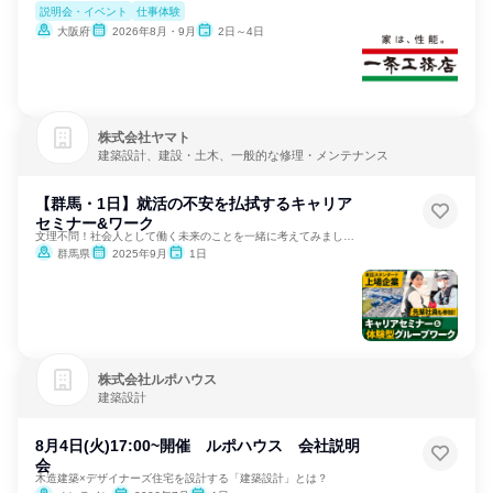
説明会・イベント
仕事体験
大阪府
2026年8月・9月
2日～4日
株式会社ヤマト
建築設計、建設・土木、一般的な修理・メンテナンス
【群馬・1日】就活の不安を払拭するキャリア
セミナー&ワーク
文理不問！社会人として働く未来のことを一緒に考えてみましょう
群馬県
2025年9月
1日
株式会社ルポハウス
建築設計
8月4日(火)17:00~開催 ルポハウス 会社説明
会
木造建築×デザイナーズ住宅を設計する「建築設計」とは？