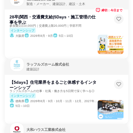
製造・メーカー、建築設計、建設・土木
締切：今日まで
28卒|関西・交通費支給|5Days・施工管理の仕
事を学ぶ
参加費1日10,000円｜交通費上限20,000円｜学部不問
インターンシップ
大阪府
2026年8月・9月
5日～10日
ラッフルズホーム株式会社
建築設計
【5days】住宅業界をまるごと体感するインタ
ーンシップ
ラッフルズホームの仕事・社風・働き方を5日間で深く学べる◎
インターンシップ
徳島県
2026年8月・9月・10月・11月・12月、2027年1月・2月
5日～10日
大和ハウス工業株式会社