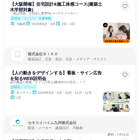
【大阪開催】住宅設計&施工体感コース(建築土
木学部対象)
「家は性能」を信念に業界No.1ハウスメーカー！
説明会・イベント
仕事体験
大阪府
2026年8月・9月
2日～4日
株式会社ＢＩＫＯ
建築設計、広告・宣伝、広告・メディア・マスコミ
【人の動きをデザインする】看板・サイン広告
を知るWEB説明会
あの施設の看板・サイン広告も(株)BIKOが担当…！？
説明会・イベント
オンライン
2026年8月・9月・10月・11月・12月
1日
セキスイハイム九州株式会社
製造・メーカー、建築設計、不動産
締切：7月31日