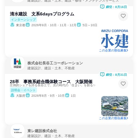
建築設計、建設・土木、建設・修理・メンテナンスサービス
締切：8月16日
清水建設 文系6daysプログラム
インターンシップ
東京都
2026年9月・10月・11月・12月
5日～10日
この企業の類似募集
株式会社長谷工コーポレーション
建築設計、建設・土木、不動産
締切：8月31日
28卒 事務系総合職体験コース 大阪開催
圧倒的シェアを誇る長谷工で、次の時代の「住まい」を創る✨
説明会・イベント
大阪府
2026年8月・9月・10月
1日
この企業の類似募集
東レ建設株式会社
建築設計、建設・土木、不動産