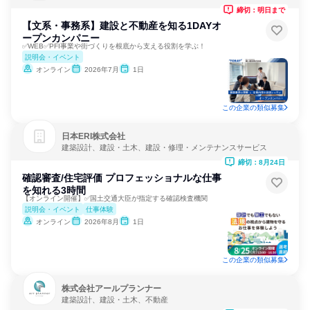
締切：明日まで
【文系・事務系】建設と不動産を知る1DAYオ
ープンカンパニー
✅WEB✅PFI事業や街づくりを根底から支える役割を学ぶ！
説明会・イベント
オンライン
2026年7月
1日
この企業の類似募集
日本ERI株式会社
建築設計、建設・土木、建設・修理・メンテナンスサービス
締切：8月24日
確認審査/住宅評価 プロフェッショナルな仕事
を知れる3時間
【オンライン開催】✅国土交通大臣が指定する確認検査機関
説明会・イベント
仕事体験
オンライン
2026年8月
1日
この企業の類似募集
株式会社アールプランナー
建築設計、建設・土木、不動産