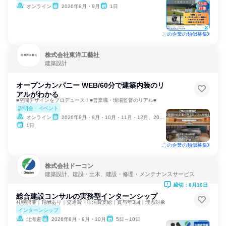
オンライン
2026年8月・9月
1日
この企業の類似募集
株式会社東洋工藝社
建築設計
オープンカンパニー WEB/60分で建築内装のリ
アルがわかる
■空間デザインをプロデュース！■営業職・現場監督のリアル■
説明会・イベント
オンライン
2026年8月・9月・10月・11月・12月、2027年1月
1日
この企業の類似募集
株式会社ドーコン
建築設計、建設・土木、建設・修理・メンテナンスサービス
締切：8月16日
総合建設コンサルの実務型インターンシップ
札幌開催｜報酬あり｜交通費・宿泊費支給｜賞与年3回｜理系対象
インターンシップ
北海道
2026年8月・9月・10月
5日～10日