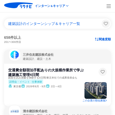
インターン
キャリア
＆
建築設計のインターンシップ＆キャリア一覧
658件以上
関連度順
201〜300件目
三井住友建設株式会社
建築設計、建設・土木
交通費全額宿泊手配ありの大規模作業所で学ぶ
建築施工管理4日間
図面を読み測量を体験する4日間/東京本社での成果発表会も
説明会・イベント
仕事体験
東京都
2026年8月・9月
2日～4日
この企業の類似募集
清水建設株式会社