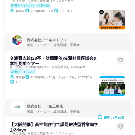
「家は性能」を信念に業界No.1ハウスメーカー！
説明会・イベント
仕事体験
福岡県
2026年8月・9月
2日～4日
株式会社アーネストワン
製造・メーカー、建築設計、不動産
交通費支給(28卒・対面開催)先輩社員座談会&
本社見学ツアー
飯田グループHD/年間休日126日/住宅手当あり/住宅業界
説明会・イベント
東京都
2026年9月・10月・11月・12月、2027年1月
1日
株式会社 一条工務店
製造・メーカー、建築設計、不動産
締切：8月16日
【大阪開催】高性能住宅で課題解決型営業職学
ぶ2days
「家は性能」を信念に業界No.1ハウスメーカー！