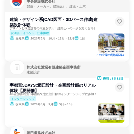
中央建設株式会社
製造・メーカー、建築設計、建設・土木
建築・デザイン系|CAD図面・3Dパース作成|建
築設計体験
デザインと構造計算の両立を学ぶ！建築士への一歩を支える1日
説明会・イベント
仕事体験
愛知県
2026年9月・10月・11月・12月
1日
この企業の類似募集
株式会社渡辺有規建築企画事務所
建築設計
締切：8月31日
宇都宮5DAYS:意匠設計・企画設計部のリアル
体験【夏開催】
40名規模の設計事務所で意匠設計部のインターンシップに参加！
インターンシップ
栃木県
2026年8月・9月
5日～10日
福田道路株式会社