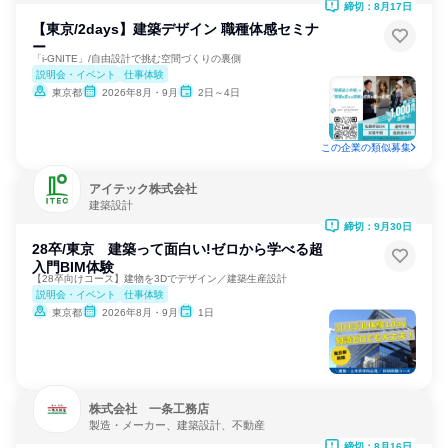
締切：8月17日
【東京/2days】建築デザイン 職種体感セミナ
ー
「i-GNITE」/自由設計で挑む空間づくりの裏側
説明会・イベント
仕事体験
東京都
2026年8月・9月
2日～4日
この企業の類似募集
アイテック株式会社
建築設計
締切：9月30日
28卒/東京 建築って面白い!ゼロから学べる超
入門BIM体験
【28卒向けコース】建物を3Dでデザイン／建築生産設計
説明会・イベント
仕事体験
東京都
2026年8月・9月
1日
株式会社 一条工務店
製造・メーカー、建築設計、不動産
締切：8月16日