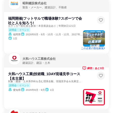
昭和建設株式会社
製造・メーカー、建築設計、不動産
福岡開催|フットサルで職場体験?スポーツで会
社と人を知ろう!
元サッカー部社員も参加！本音座談会あり｜年間休日121日
説明会・イベント
福岡県
2026年8月・9月・10月・11月・12月、2027年1月
1日
この企業の類似募集
大和ハウス工業株式会社
建築設計、建設・土木
締切：あと3日
大和ハウス工業|技術職_1DAY現場見学コース
【名古屋】
対象：建築・土木系学科を含む理系全般、現場見学会＆先輩交流！
説明会・イベント
愛知県
2026年8月・9月
1日