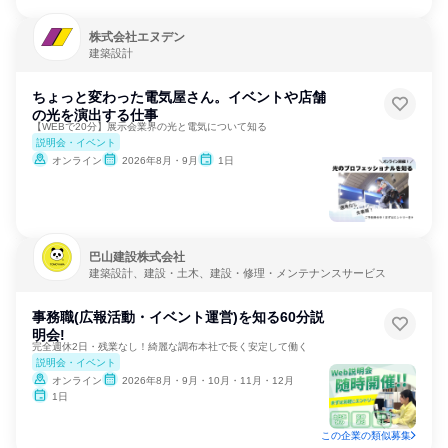
株式会社エヌデン
建築設計
ちょっと変わった電気屋さん。イベントや店舗
の光を演出する仕事
【WEBで20分】展示会業界の光と電気について知る
説明会・イベント
オンライン
2026年8月・9月
1日
巴山建設株式会社
建築設計、建設・土木、建設・修理・メンテナンスサービス
事務職(広報活動・イベント運営)を知る60分説
明会!
完全週休2日・残業なし！綺麗な調布本社で長く安定して働く
説明会・イベント
オンライン
2026年8月・9月・10月・11月・12月
1日
この企業の類似募集