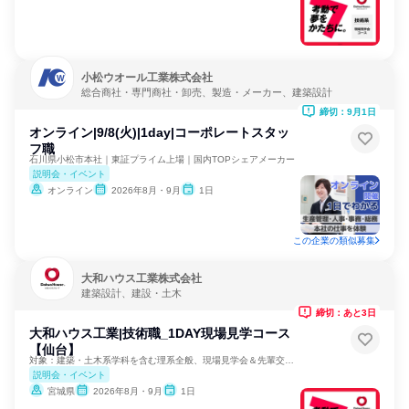
小松ウオール工業株式会社
総合商社・専門商社・卸売、製造・メーカー、建築設計
締切：9月1日
オンライン|9/8(火)|1day|コーポレートスタッ
フ職
石川県小松市本社｜東証プライム上場｜国内TOPシェアメーカー
説明会・イベント
オンライン
2026年8月・9月
1日
この企業の類似募集
大和ハウス工業株式会社
建築設計、建設・土木
締切：あと3日
大和ハウス工業|技術職_1DAY現場見学コース
【仙台】
対象：建築・土木系学科を含む理系全般、現場見学会＆先輩交流！
説明会・イベント
宮城県
2026年8月・9月
1日