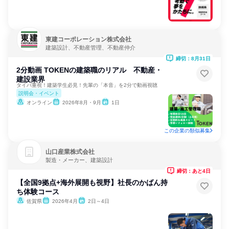
東建コーポレーション株式会社
建築設計、不動産管理、不動産仲介
締切：8月31日
2分動画 TOKENの建築職のリアル 不動産・
建設業界
タイパ重視！建築学生必見！先輩の「本音」を2分で動画視聴
説明会・イベント
オンライン
2026年8月・9月
1日
この企業の類似募集
山口産業株式会社
製造・メーカー、建築設計
締切：あと4日
【全国9拠点+海外展開も視野】社長のかばん持
ち体験コース
佐賀県
2026年4月
2日～4日