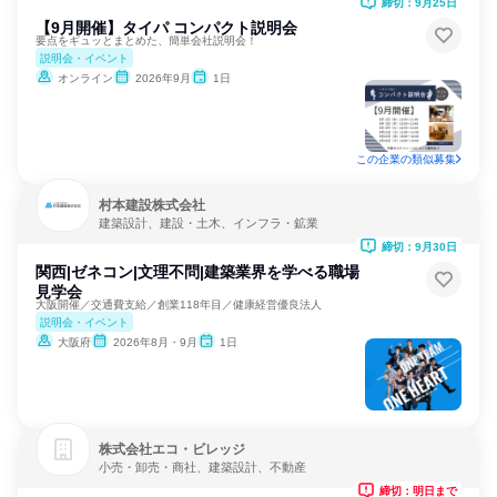
締切：9月25日
【9月開催】タイパ コンパクト説明会
要点をギュッとまとめた、簡単会社説明会！
説明会・イベント
オンライン
2026年9月
1日
この企業の類似募集
村本建設株式会社
建築設計、建設・土木、インフラ・鉱業
締切：9月30日
関西|ゼネコン|文理不問|建築業界を学べる職場
見学会
大阪開催／交通費支給／創業118年目／健康経営優良法人
説明会・イベント
大阪府
2026年8月・9月
1日
株式会社エコ・ビレッジ
小売・卸売・商社、建築設計、不動産
締切：明日まで