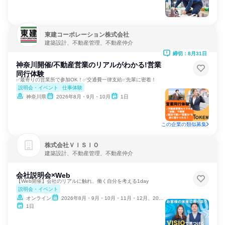
東建コーポレーション株式会社
建築設計、不動産管理、不動産仲介
締切：8月31日
神奈川開催/不動産営業のリアルがわかる!営業
同行体験
✅最寄りの営業所で参加OK！✅交通費一律支給✅先輩に密着！
説明会・イベント
仕事体験
神奈川県
2026年8月・9月・10月
1日
この企業の類似募集
株式会社ＶＩＳＩＯ
建築設計、不動産管理、不動産仲介
会社説明会×Web
【Web開催】会社のリアルに触れ、働く自分を考える1day
説明会・イベント
オンライン
2026年8月・9月・10月・11月・12月、2027年1月・2月
1日