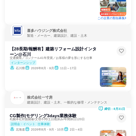
この企業の類似募集
喜多ハウジング株式会社
製造・メーカー、建築設計、建設・土木
【28長期/報酬有】建築リフォーム設計インタ
ーン@石川
交通費有／コンクール41年受賞／お客様の夢を形にする仕事
インターンシップ
石川県
2026年8月・9月
11日～17日
株式会社一寸房
建築設計、建設・土木、一般的な修理・メンテナンス
締切：8月31日
CG製作|モデリング3days業務体験
札幌本社対面開催/文理不問/土日祝休み/年間休日120日
説明会・イベント
仕事体験
北海道
2026年8月・9月・10月
2日～4日