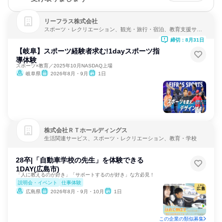
リーフラス株式会社
スポーツ・レクリエーション、観光・旅行・宿泊、教育支援サー
ビス
締切：8月31日
【岐阜】スポーツ経験者求む!1dayスポーツ指
導体験
スポーツ×教育／2025年10月NASDAQ上場
岐阜県
2026年8月・9月
1日
株式会社ＲＴホールディングス
生活関連サービス、スポーツ・レクリエーション、教育・学校
28卒|「自動車学校の先生」を体験できる
1DAY(広島市)
「人に教えるのが好き」「サポートするのが好き」な方必見！
説明会・イベント
仕事体験
広島県
2026年8月・9月・10月
1日
この企業の類似募集