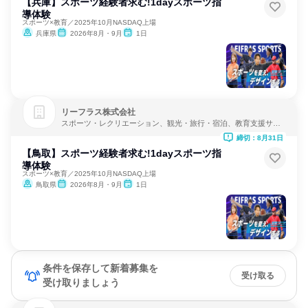
【兵庫】スポーツ経験者求む!1dayスポーツ指
導体験
スポーツ×教育／2025年10月NASDAQ上場
兵庫県
2026年8月・9月
1日
リーフラス株式会社
スポーツ・レクリエーション、観光・旅行・宿泊、教育支援サー
ビス
締切：8月31日
【鳥取】スポーツ経験者求む!1dayスポーツ指
導体験
スポーツ×教育／2025年10月NASDAQ上場
鳥取県
2026年8月・9月
1日
条件を保存して新着募集を
受け取る
受け取りましょう