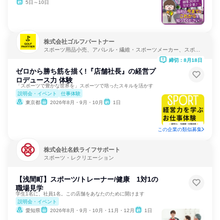
5日～10日
株式会社ゴルフパートナー
スポーツ用品小売、アパレル・繊維・スポーツメーカー、スポー
ツ・レクリエーション
締切：8月18日
ゼロから勝ち筋を描く!『店舗社長』の経営プ
ロデュース力 体験
「スポーツで豊かな世界を」スポーツで培ったスキルを活かす
説明会・イベント
仕事体験
東京都
2026年8月・9月・10月
1日
この企業の類似募集
株式会社名鉄ライフサポート
スポーツ・レクリエーション
【浅間町】スポーツ/トレーナー/健康 1対1の
職場見学
学生1名に、社員1名。この店舗をあなたのために開けます
説明会・イベント
愛知県
2026年8月・9月・10月・11月・12月
1日