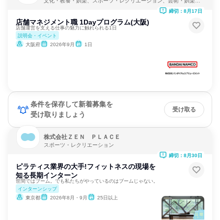
文化・教養・娯楽、スポーツ・レクリエーション、芸術・娯楽・
レクリエーション
締切：8月17日
店舗マネジメント職 1Dayプログラム(大阪)
店舗運営を支える仕事の魅力に触れられる1日
説明会・イベント
大阪府
2026年9月
1日
条件を保存して新着募集を
受け取る
受け取りましょう
株式会社ＺＥＮ ＰＬＡＣＥ
スポーツ・レクリエーション
締切：8月30日
ピラティス業界の大手!フィットネスの現場を
知る長期インターン
世間ではブーム。でも私たちがやっているのはブームじゃない。
インターンシップ
東京都
2026年8月・9月
25日以上