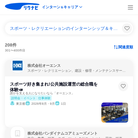
インターン
キャリア
＆
スポーツ・レクリエーションのインターンシップ＆キャリア一覧
208件
関連度順
301〜400件目
株式会社オーエンス
スポーツ・レクリエーション、建設・修理・メンテナンスサービ
ス、不動産管理
スポーツ好き集まれ!公共施設運営の総合職を
体験📣
誰かを支える人になりたいなら「オーエンス」
説明会・イベント
仕事体験
東京都
2026年8月・9月
1日
株式会社バンダイナムコアミューズメント