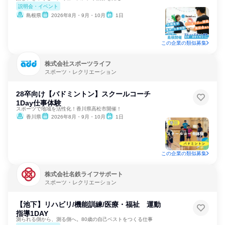
説明会・イベント
島根県
2026年8月・9月・10月
1日
この企業の類似募集
株式会社スポーツライフ
スポーツ・レクリエーション
28卒向け【バドミントン】スクールコーチ
1Day仕事体験
スポーツで地域を活性化！香川県高松市開催！
香川県
2026年8月・9月・10月
1日
この企業の類似募集
株式会社名鉄ライフサポート
スポーツ・レクリエーション
【池下】リハビリ/機能訓練/医療・福祉 運動
指導1DAY
測られる側から、測る側へ。80歳の自己ベストをつくる仕事