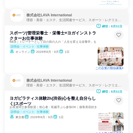
株式会社LAVA International
理容・美容・エステ、生活関連サービス、スポーツ・レクリエー
ション
締切：8月31日
スポーツ|管理栄養士・栄養士×ヨガインストラ
クターお仕事体験
WEB｜トレーナーとして目の前の人の「人生を変える栄養学」を
説明会・イベント
仕事体験
オンライン
2026年8月・9月
1日
この企業の類似募集
株式会社LAVA International
理容・美容・エステ、生活関連サービス、スポーツ・レクリエー
ション
締切：8月31日
ヨガピラティス体験2h|渋谷|心を整え自分らし
く|スポーツ
お友達同士参加歓迎｜初心者・私服手ぶら参加OK｜接客美容好き
説明会・イベント
仕事体験
東京都
2026年8月・9月
1日