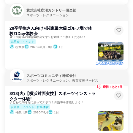
株式会社鹿沼カントリー倶楽部
スポーツ・レクリエーション
28卒学生さん向け⭐関東最大級ゴルフ場で体
験!1Day体験会
鹿沼市開催の職場体験会です✨お気軽にご参加ください！
説明会・イベント
栃木県
2026年8月・9月
1日
この企業の類似募集
スポーツコミュニティ株式会社
スポーツ・レクリエーション、教育支援サービス
締切：あと7日
8/18(火)【横浜対面実技】スポーツインストラ
クター体験!
子どもの気持ちに戻ってスポコミの指導を体験しよう！
説明会・イベント
仕事体験
神奈川県
2026年8月
1日