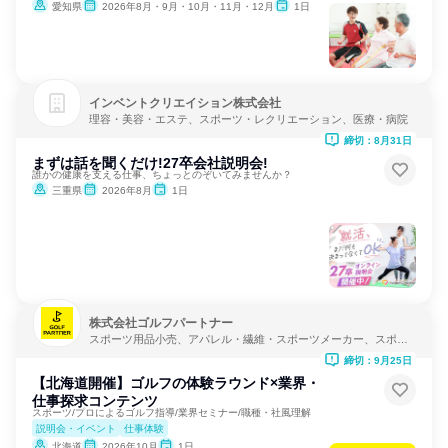
愛知県
2026年8月・9月・10月・11月・12月
1日
インベントクリエイション株式会社
理容・美容・エステ、スポーツ・レクリエーション、医療・病院
締切：8月31日
まずは話を聞くだけ!27卒会社説明会!
誰かの健康を支える仕事、ちょっとのぞいてみませんか？
三重県
2026年8月
1日
株式会社ゴルフパートナー
スポーツ用品小売、アパレル・繊維・スポーツメーカー、スポー
ツ・レクリエーション
締切：9月25日
【北海道開催】ゴルフの体験ラウンド×業界・
仕事探求コンテンツ
スポーツ/プロによるゴルフ指導/業界セミナー/職種・社風理解
説明会・イベント
仕事体験
北海道
2026年10月
1日