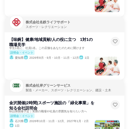
株式会社名鉄ライフサポート
スポーツ・レクリエーション
【味鋺】健康/地域貢献/人の役に立つ 1対1の
職場見学
学生1名に、社員1名。この店舗をあなたのために開けます
説明会・イベント
愛知県
2026年8月・9月・10月・11月・12月
1日
株式会社岸グリーンサービス
製造・メーカー、スポーツ・レクリエーション、建設・土木
金沢開催|2時間|スポーツ施設の「緑化事業」を
知る会社説明会
秋以降開催予定｜実際の職場や社員の雰囲気を知りたい方へ
説明会・イベント
石川県
2026年10月・11月・12月、2027年1月・2月
1日