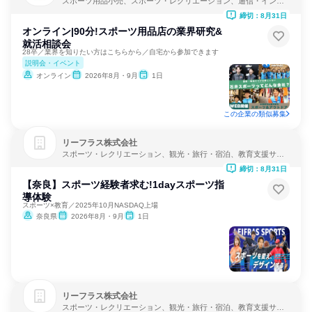
スポーツ用品小売、スポーツ・レクリエーション、通信・インタ
ーネット
締切：8月31日
オンライン|90分!スポーツ用品店の業界研究&
就活相談会
28卒／業界を知りたい方はこちらから／自宅から参加できます
説明会・イベント
オンライン
2026年8月・9月
1日
この企業の類似募集
リーフラス株式会社
スポーツ・レクリエーション、観光・旅行・宿泊、教育支援サー
ビス
締切：8月31日
【奈良】スポーツ経験者求む!1dayスポーツ指
導体験
スポーツ×教育／2025年10月NASDAQ上場
奈良県
2026年8月・9月
1日
リーフラス株式会社
スポーツ・レクリエーション、観光・旅行・宿泊、教育支援サー