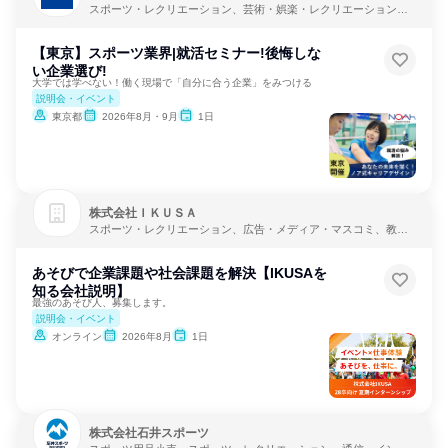
スポーツ・レクリエーション、芸術・娯楽・レクリエーション、
教育・学校
【東京】スポーツ業界|就活セミナー!後悔しな
い企業選び!
大学では学べない！働く現場で「自分に合う企業」をみつける
説明会・イベント
東京都
2026年8月・9月
1日
株式会社ＩＫＵＳＡ
スポーツ・レクリエーション、広告・メディア・マスコミ、教育
支援サービス
あそびで企業課題や社会課題を解決【IKUSAを
知る会社説明】
最強のあそび人、募集します。
説明会・イベント
オンライン
2026年8月
1日
株式会社石井スポーツ