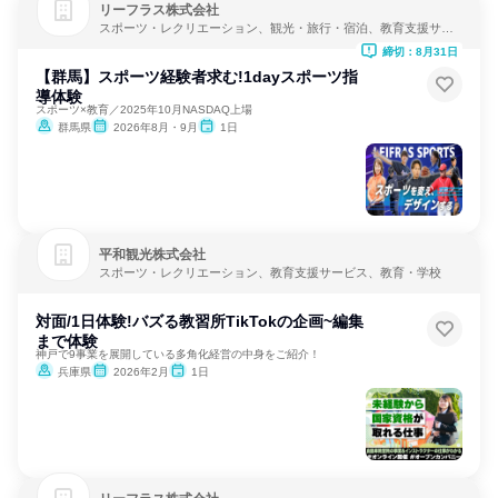
リーフラス株式会社
スポーツ・レクリエーション、観光・旅行・宿泊、教育支援サー
ビス
締切：8月31日
【群馬】スポーツ経験者求む!1dayスポーツ指
導体験
スポーツ×教育／2025年10月NASDAQ上場
群馬県
2026年8月・9月
1日
平和観光株式会社
スポーツ・レクリエーション、教育支援サービス、教育・学校
対面/1日体験!バズる教習所TikTokの企画~編集
まで体験
神戸で9事業を展開している多角化経営の中身をご紹介！
兵庫県
2026年2月
1日