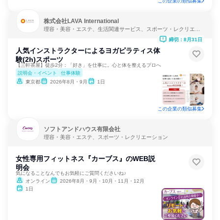
この企業の類似募集
株式会社LAVA International
理容・美容・エステ、生活関連サービス、スポーツ・レクリエー
ション
締切：8月31日
人気インストラクターによるヨガピラティス体
験(2h)スポーツ
【三軒茶屋】徒歩2分：「好き」を仕事に。心と体を整えるプロへ
説明会・イベント
仕事体験
東京都
2026年8月・9月
1日
この企業の類似募集
ソフトアンドハウス有限会社
理容・美容・エステ、スポーツ・レクリエーション
女性専用フィットネス『カーブス』のWEB説
明会
気になることなんでもお気軽にご質問くださいね♪
オンライン
2026年8月・9月・10月・11月・12月
1日