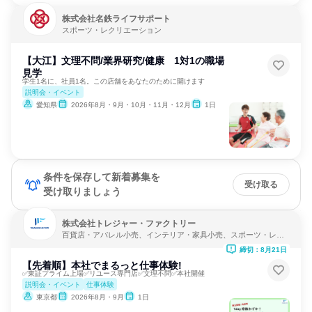
株式会社名鉄ライフサポート
スポーツ・レクリエーション
【大江】文理不問/業界研究/健康 1対1の職場
見学
学生1名に、社員1名。この店舗をあなたのために開けます
説明会・イベント
愛知県
2026年8月・9月・10月・11月・12月
1日
条件を保存して新着募集を
受け取る
受け取りましょう
株式会社トレジャー・ファクトリー
百貨店・アパレル小売、インテリア・家具小売、スポーツ・レク
リエーション
締切：8月21日
【先着順】本社でまるっと仕事体験!
✅東証プライム上場✅リユース専門店✅文理不問✅本社開催
説明会・イベント
仕事体験
東京都
2026年8月・9月
1日