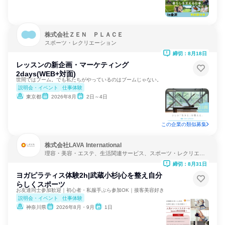
株式会社ＺＥＮ ＰＬＡＣＥ
スポーツ・レクリエーション
締切：8月18日
レッスンの新企画・マーケティング
2days(WEB+対面)
世間ではブーム。でも私たちがやっているのはブームじゃない。
説明会・イベント
仕事体験
東京都
2026年8月
2日～4日
この企業の類似募集
株式会社LAVA International
理容・美容・エステ、生活関連サービス、スポーツ・レクリエー
ション
締切：8月31日
ヨガピラティス体験2h|武蔵小杉|心を整え自分
らしくスポーツ
お友達同士参加歓迎｜初心者・私服手ぶら参加OK｜接客美容好き
説明会・イベント
仕事体験
神奈川県
2026年8月・9月
1日