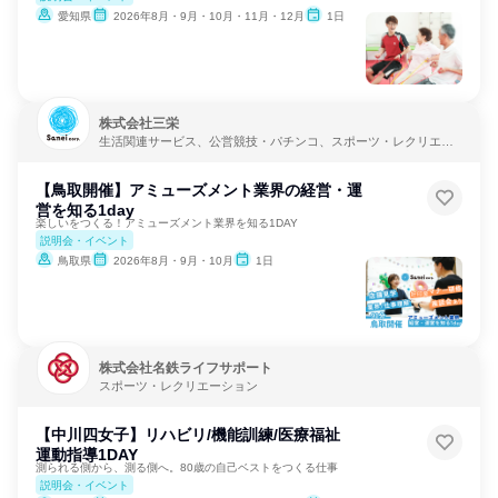
愛知県
2026年8月・9月・10月・11月・12月
1日
株式会社三栄
生活関連サービス、公営競技・パチンコ、スポーツ・レクリエー
ション
【鳥取開催】アミューズメント業界の経営・運
営を知る1day
楽しいをつくる！アミューズメント業界を知る1DAY
説明会・イベント
鳥取県
2026年8月・9月・10月
1日
株式会社名鉄ライフサポート
スポーツ・レクリエーション
【中川四女子】リハビリ/機能訓練/医療福祉
運動指導1DAY
測られる側から、測る側へ。80歳の自己ベストをつくる仕事
説明会・イベント