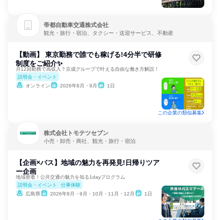
帝都自動車交通株式会社
観光・旅行・宿泊、タクシー・送迎サービス、不動産
【動画】 東京勤務で誰でも稼げる!4分半で研修
制度をご紹介✨
月12回勤務で高収入？京成グループで叶える自由な働き方解説！
説明会・イベント
オンライン
2026年8月・9月
1日
この企業の類似募集
株式会社トモテツセブン
小売・卸売・商社、観光・旅行・宿泊
【企画×バス】地域の魅力を再発見!日帰りツア
ー企画
地域密着！公共交通の魅力を知る1dayプログラム
説明会・イベント
仕事体験
広島県
2026年8月・9月・10月・11月・12月
1日