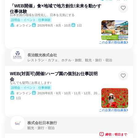
「WEB開催」食×地域で地方創生!未来を動かす
仕事体験
日本全国の地域を活性化し、日本を元気にする
説明会・イベント
仕事体験
オンライン
2026年8月・9月・10月
1日
この企業の類似募集
長治観光株式会社
レストラン・カフェ、ホテル・旅館、観光・旅行・宿泊
WEB(対面可)開催!ハーブ園の個別お仕事説明
会
なんでも疑問にお答えします♪
説明会・イベント
仕事体験
オンライン
2026年8月・9月・10月・11月・12月、2027年1月・2月
1日
この企業の類似募集
株式会社日本旅行
観光・旅行・宿泊
締切：明日まで