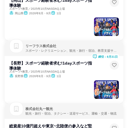
【岡山】スポーツ経験者求む!1dayスポーツ指
導体験
スポーツ×教育／2025年10月NASDAQ上場
岡山県
2026年8月・9月
1日
リーフラス株式会社
スポーツ・レクリエーション、観光・旅行・宿泊、教育支援サー
ビス
締切：8月31日
【長野】スポーツ経験者求む!1dayスポーツ指
導体験
スポーツ×教育／2025年10月NASDAQ上場
長野県
2026年8月・9月
1日
株式会社丸一観光
観光・旅行・宿泊、タクシー・送迎サービス、運輸・交通・物流
総資産10億円超えや東京~北陸便の参入など堅