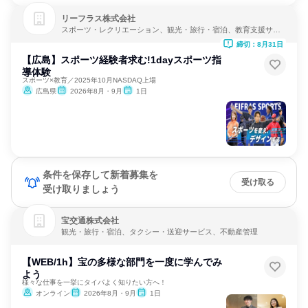
リーフラス株式会社
スポーツ・レクリエーション、観光・旅行・宿泊、教育支援サー
ビス
締切：8月31日
【広島】スポーツ経験者求む!1dayスポーツ指
導体験
スポーツ×教育／2025年10月NASDAQ上場
広島県
2026年8月・9月
1日
条件を保存して新着募集を
受け取る
受け取りましょう
宝交通株式会社
観光・旅行・宿泊、タクシー・送迎サービス、不動産管理
【WEB/1h】宝の多様な部門を一度に学んでみ
よう
様々な仕事を一挙にタイパよく知りたい方へ！
オンライン
2026年8月・9月
1日