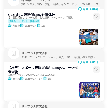
株式会社アドベンチャー
旅行代理店、観光・旅行・宿泊、インターネット・Webサービス
締切：8月28日
8/28(金)大阪開催1day仕事体験
【特別特典あり/ランチ支給】会社理解×マーケティング実践
説明会・イベント
仕事体験
大阪府
2026年8月
1日
リーフラス株式会社
スポーツ・レクリエーション、観光・旅行・宿泊、教育支援サー
ビス
締切：8月31日
【埼玉】スポーツ経験者求む!1dayスポーツ指
導体験
スポーツ×教育／2025年10月NASDAQ上場
埼玉県
2026年8月・9月
1日
リーフラス株式会社