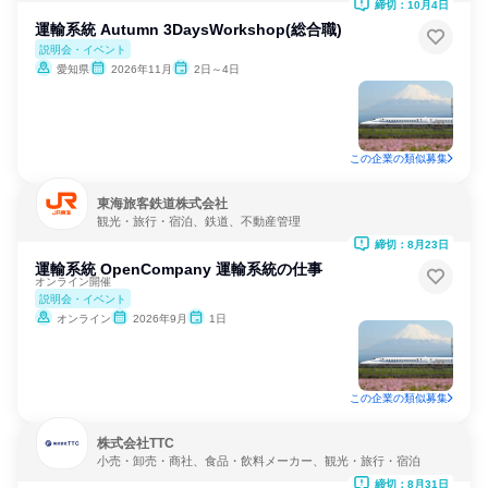
締切：10月4日
運輸系統 Autumn 3DaysWorkshop(総合職)
説明会・イベント
愛知県
2026年11月
2日～4日
この企業の類似募集
東海旅客鉄道株式会社
観光・旅行・宿泊、鉄道、不動産管理
締切：8月23日
運輸系統 OpenCompany 運輸系統の仕事
オンライン開催
説明会・イベント
オンライン
2026年9月
1日
この企業の類似募集
株式会社TTC
小売・卸売・商社、食品・飲料メーカー、観光・旅行・宿泊
締切：8月31日