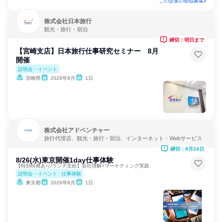
この企業の類似募集
株式会社日本旅行
観光・旅行・宿泊
締切：明日まで
【宮崎支店】日本旅行仕事研究セミナー 8月
開催
説明会・イベント
宮崎県
2026年8月
1日
株式会社アドベンチャー
旅行代理店、観光・旅行・宿泊、インターネット・Webサービス
締切：8月24日
8/26(水)東京開催1day仕事体験
【特別特典あり/ランチ支給】会社理解×マーケティング実践
説明会・イベント
仕事体験
東京都
2026年8月
1日