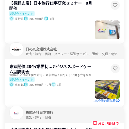
【長野支店】日本旅行仕事研究セミナー 8月
開催
説明会・イベント
長野県
2026年8月
1日
日の丸交通株式会社
観光・旅行・宿泊、タクシー・送迎サービス、運輸・交通・物流
東京開催|28卒/業界初…?ビジネスボードゲー
ム型説明会
週休4日／住宅支援で叶える東京生活！自分らしい働き方を発見
説明会・イベント
東京都
2026年8月・9月
1日
この企業の類似募集
株式会社日本旅行
観光・旅行・宿泊
締切：明日まで