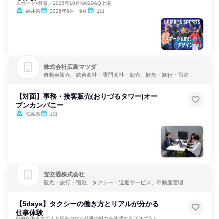
スポーツ×教育／2025年10月NASDAQ上場
福井県
2026年8月・9月
1日
株式会社広島マツダ
自動車販売、総合商社・専門商社・卸売、観光・旅行・宿泊
【対面】事務・接客販売(おりづるタワー)オー
プンカンパニー
広島県
1日
宝交通株式会社
観光・旅行・宿泊、タクシー・送迎サービス、不動産管理
【5days】タクシーの働き方とリアルが分かる
仕事体験
自由な働き方で人と街をつなぐ仕事の魅力を体感するプログラム