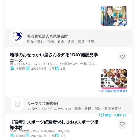
社会福祉法人八尾隣保館
観光・旅行・宿泊、看護・介護、教育・学校
地域のおせっかい屋さんを知る1DAY施設見学
コース
困っている人を、放っておけない。その気持ちが、仕事になる。
大阪府
2026年8月・9月
1日
この企業の類似募集
リーフラス株式会社
スポーツ・レクリエーション、観光・旅行・宿泊、教育支援サー
ビス
締切：8月31日
【宮崎】スポーツ経験者求む!1dayスポーツ指
導体験
スポーツ×教育／2025年10月NASDAQ上場
宮崎県
2026年8月・9月
1日