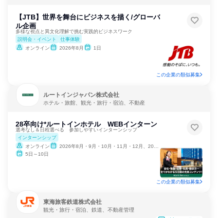
【JTB】世界を舞台にビジネスを描く/グローバ
ル企画
多様な視点と異文化理解で挑む実践的ビジネスワーク
説明会・イベント
仕事体験
オンライン
2026年8月
1日
この企業の類似募集
ルートインジャパン株式会社
ホテル・旅館、観光・旅行・宿泊、不動産
28卒向け*ルートインホテル WEBインターン
選考なし＆日程選べる 参加しやすいインターンシップ
インターンシップ
オンライン
2026年8月・9月・10月・11月・12月、2027年1月
5日～10日
この企業の類似募集
東海旅客鉄道株式会社
観光・旅行・宿泊、鉄道、不動産管理