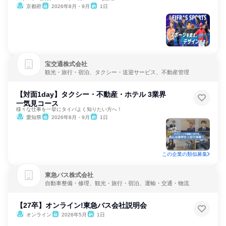
京都府
2026年8月・9月
1日
宝交通株式会社
観光・旅行・宿泊、タクシー・送迎サービス、不動産管理
【対面1day】タクシー・不動産・ホテル 3業界
一気見コース
様々な仕事を一挙にタイパよく知りたい方へ！
愛知県
2026年8月・9月
1日
この企業の類似募集
東急バス株式会社
自動車整備・修理、観光・旅行・宿泊、運輸・交通・物流
【27卒】オンライン!東急バス会社説明会
オンライン
2026年5月
1日