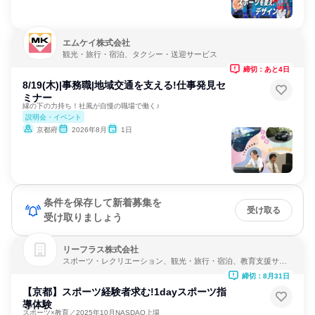
エムケイ株式会社
観光・旅行・宿泊、タクシー・送迎サービス
締切：あと4日
8/19(木)|事務職|地域交通を支える!仕事発見セ
ミナー
縁の下の力持ち！社風が自慢の職場で働く♪
説明会・イベント
京都府
2026年8月
1日
条件を保存して新着募集を
受け取る
受け取りましょう
リーフラス株式会社
スポーツ・レクリエーション、観光・旅行・宿泊、教育支援サー
ビス
締切：8月31日
【京都】スポーツ経験者求む!1dayスポーツ指
導体験
スポーツ×教育／2025年10月NASDAQ上場