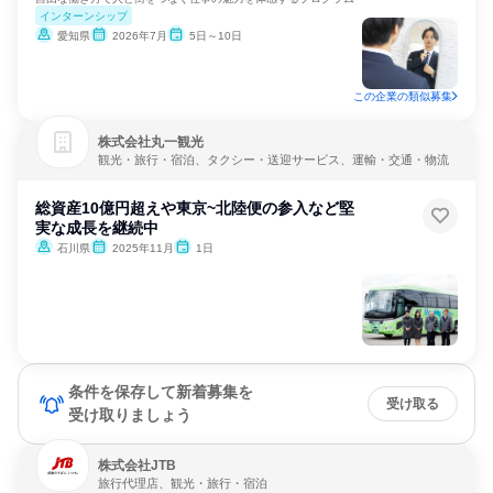
インターンシップ
愛知県
2026年7月
5日～10日
この企業の類似募集
株式会社丸一観光
観光・旅行・宿泊、タクシー・送迎サービス、運輸・交通・物流
総資産10億円超えや東京~北陸便の参入など堅
実な成長を継続中
石川県
2025年11月
1日
条件を保存して新着募集を
受け取る
受け取りましょう
株式会社JTB
旅行代理店、観光・旅行・宿泊