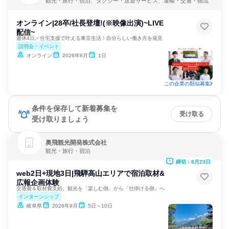
観光・旅行・宿泊、タクシー・送迎サービス、運輸・交通・物流
オンライン|28卒/社長登壇!(※映像出演)~LIVE
配信~
週休4日／住宅支援で叶える東京生活！自分らしい働き方を発見
説明会・イベント
オンライン
2026年8月
1日
この企業の類似募集
条件を保存して新着募集を
受け取る
受け取りましょう
奥飛観光開発株式会社
観光・旅行・宿泊
締切：8月23日
web2日+現地3日|飛騨高山エリアで宿泊取材&
広報企画体験
交通費＆取材費支給。観光を「楽しむ側」から「仕掛ける側」へ
インターンシップ
岐阜県
2026年9月
5日～10日