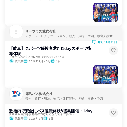
リーフラス株式会社
スポーツ・レクリエーション、観光・旅行・宿泊、教育支援サー
ビス
締切：8月31日
【岐阜】スポーツ経験者求む!1dayスポーツ指
導体験
スポーツ×教育／2025年10月NASDAQ上場
岐阜県
2026年8月・9月
1日
徳島バス株式会社
観光・旅行・宿泊、物流・運行管理、運輸・交通・物流
敷地内で安全にバス運転体験!/徳島開催・1day
普通運転免許をお持ちの方ならどなたでもご参加OK！
徳島県
2026年9月
1日