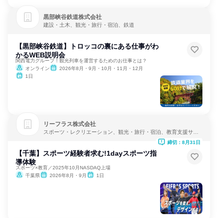
黒部峡谷鉄道株式会社
建設・土木、観光・旅行・宿泊、鉄道
【黒部峡谷鉄道】トロッコの裏にある仕事がわ
かるWEB説明会
関西電力グループ！観光列車を運営するためのお仕事とは？
オンライン
2026年8月・9月・10月・11月・12月
1日
リーフラス株式会社
スポーツ・レクリエーション、観光・旅行・宿泊、教育支援サー
ビス
締切：8月31日
【千葉】スポーツ経験者求む!1dayスポーツ指
導体験
スポーツ×教育／2025年10月NASDAQ上場
千葉県
2026年8月・9月
1日