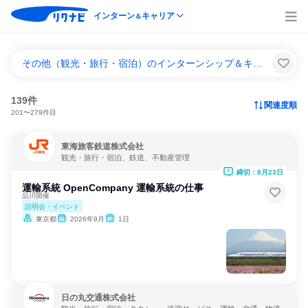
インターン
キャリア
＆
その他（観光・旅行・宿泊）のインターンシップ＆キャリア一覧
139件
関連度順
201〜279件目
東海旅客鉄道株式会社
観光・旅行・宿泊、鉄道、不動産管理
締切：8月23日
運輸系統 OpenCompany 運輸系統の仕事
品川開催
説明会・イベント
東京都
2026年9月
1日
日の丸交通株式会社