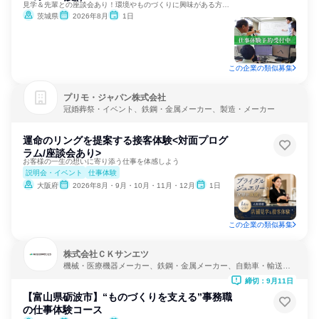
見学＆先輩との座談会あり！環境やものづくりに興味がある方に！
茨城県
2026年8月
1日
この企業の類似募集
プリモ・ジャパン株式会社
冠婚葬祭・イベント、鉄鋼・金属メーカー、製造・メーカー
運命のリングを提案する接客体験<対面プログ
ラム/座談会あり>
お客様の一生の想いに寄り添う仕事を体感しよう
説明会・イベント
仕事体験
大阪府
2026年8月・9月・10月・11月・12月
1日
この企業の類似募集
株式会社ＣＫサンエツ
機械・医療機器メーカー、鉄鋼・金属メーカー、自動車・輸送機
器メーカー
締切：9月11日
【富山県砺波市】“ものづくりを支える”事務職
の仕事体験コース