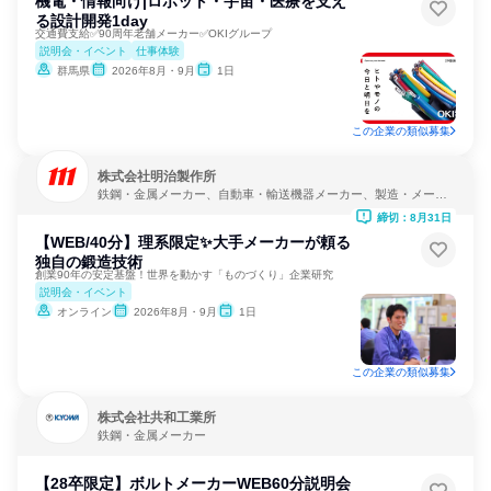
機電・情報向け|ロボット・宇宙・医療を支え
る設計開発1day
交通費支給✅90周年老舗メーカー✅OKIグループ
説明会・イベント
仕事体験
群馬県
2026年8月・9月
1日
この企業の類似募集
株式会社明治製作所
鉄鋼・金属メーカー、自動車・輸送機器メーカー、製造・メーカ
ー
締切：8月31日
【WEB/40分】理系限定✨大手メーカーが頼る
独自の鍛造技術
創業90年の安定基盤！世界を動かす「ものづくり」企業研究
説明会・イベント
オンライン
2026年8月・9月
1日
この企業の類似募集
株式会社共和工業所
鉄鋼・金属メーカー
【28卒限定】ボルトメーカーWEB60分説明会