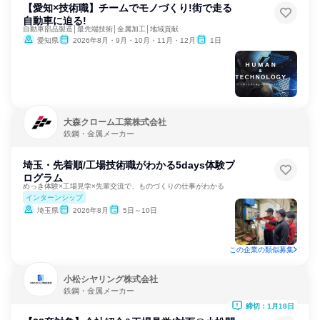
【愛知×技術職】チームでモノづくり!街で走る
自動車に迫る!
自動車部品製造│最先端技術│金属加工│地域貢献
愛知県
2026年8月・9月・10月・11月・12月
1日
大森クローム工業株式会社
鉄鋼・金属メーカー
埼玉・先着順/工場技術職がわかる5days体験プ
ログラム
めっき体験×工場見学×先輩交流で、ものづくりの仕事がわかる
インターンシップ
埼玉県
2026年8月
5日～10日
この企業の類似募集
小松シヤリング株式会社
鉄鋼・金属メーカー
締切：1月18日