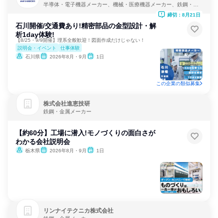
半導体・電子機器メーカー、機械・医療機器メーカー、鉄鋼・金
属メーカー
締切：8月21日
石川開催/交通費あり!精密部品の金型設計・解
析1day体験!
【8/25・9/9開催】理系全般歓迎！図面作成だけじゃない！
説明会・イベント
仕事体験
石川県
2026年8月・9月
1日
この企業の類似募集
株式会社進恵技研
鉄鋼・金属メーカー
【約60分】工場に潜入!モノづくりの面白さが
わかる会社説明会
栃木県
2026年8月・9月
1日
リンナイテクニカ株式会社