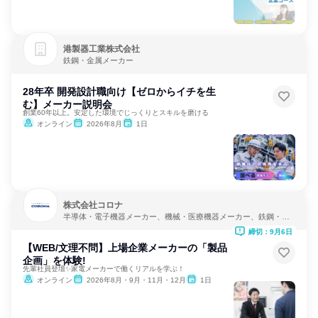
港製器工業株式会社
鉄鋼・金属メーカー
28年卒 開発設計職向け【ゼロからイチを生
む】メーカー説明会
創業60年以上。安定した環境でじっくりとスキルを磨ける
オンライン
2026年8月
1日
株式会社コロナ
半導体・電子機器メーカー、機械・医療機器メーカー、鉄鋼・金
属メーカー
締切：9月6日
【WEB/文理不問】上場企業メーカーの「製品
企画」を体験!
先輩社員登壇✨家電メーカーで働くリアルを学ぶ！
オンライン
2026年8月・9月・11月・12月
1日