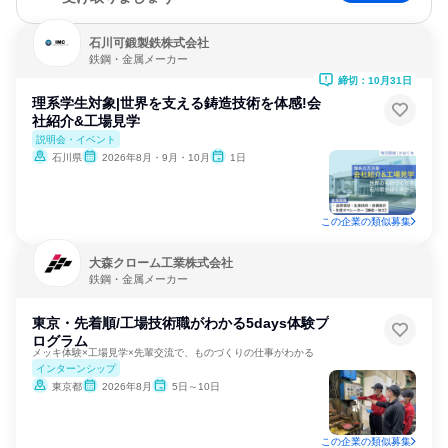
石川可鍛製鉄株式会社
鉄鋼・金属メーカー
締切：10月31日
理系学生対象|世界を支える鋳造技術を体感!会
社紹介&工場見学
説明会・イベント
石川県
2026年8月・9月・10月
1日
この企業の類似募集
大森クローム工業株式会社
鉄鋼・金属メーカー
東京・先着順/工場技術職がわかる5days体験プ
ログラム
メッキ体験×工場見学×先輩交流で、ものづくりの仕事がわかる
インターンシップ
東京都
2026年8月
5日～10日
この企業の類似募集