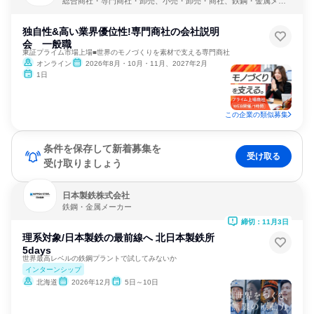
総合商社・専門商社・卸売、小売・卸売・商社、鉄鋼・金属メー
カー
独自性&高い業界優位性!専門商社の会社説明
会 一般職
東証プライム市場上場■世界のモノづくりを素材で支える専門商社
オンライン
2026年8月・10月・11月、2027年2月
1日
この企業の類似募集
条件を保存して新着募集を
受け取る
受け取りましょう
日本製鉄株式会社
鉄鋼・金属メーカー
締切：11月3日
理系対象/日本製鉄の最前線へ 北日本製鉄所
5days
世界最高レベルの鉄鋼プラントで試してみないか
インターンシップ
北海道
2026年12月
5日～10日