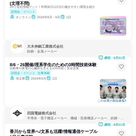
(文理不問)
2Hで会社情報ゲット！年間休日122日の働きやすい環境を紹介
説明会・イベント
オンライン
2026年8月・9月
1日
大木伸銅工業株式会社
鉄鋼・金属メーカー
締切：8月31日
8/6・26開催/理系学生のための3時間技術体験
自動車や家電の心臓部を支える100年続く安定企業
説明会・イベント
仕事体験
埼玉県
2026年8月
1日
この企業の類似募集
四国電線株式会社
半導体・電子機器メーカー、機械・医療機器メーカー、鉄鋼・金
属メーカー
締切：8月21日
香川から世界へ/文系も活躍!情報通信ケーブル