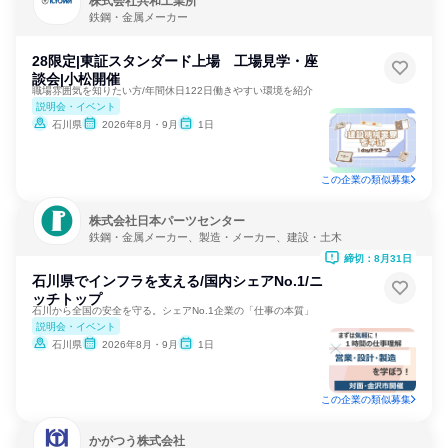
株式会社共和工業所
鉄鋼・金属メーカー
28限定|東証スタンダード上場 工場見学・座
談会|小松開催
職場雰囲気を知りたい方/年間休日122日働きやすい環境を紹介
説明会・イベント
石川県
2026年8月・9月
1日
この企業の類似募集
株式会社日本パーツセンター
鉄鋼・金属メーカー、製造・メーカー、建設・土木
締切：8月31日
石川県でインフラを支える/国内シェアNo.1/ニ
ッチトップ
石川から全国の安全を守る。シェアNo.1企業の「仕事の本質」
説明会・イベント
石川県
2026年8月・9月
1日
この企業の類似募集
かがつう株式会社