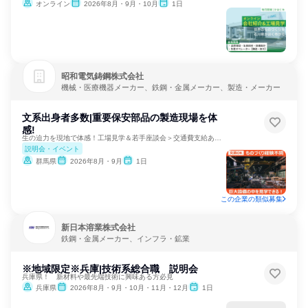
オンライン
2026年8月・9月・10月
1日
昭和電気鋳鋼株式会社
機械・医療機器メーカー、鉄鋼・金属メーカー、製造・メーカー
文系出身者多数|重要保安部品の製造現場を体
感!
生の迫力を現地で体感！工場見学＆若手座談会＞交通費支給あり！
説明会・イベント
群馬県
2026年8月・9月
1日
この企業の類似募集
新日本溶業株式会社
鉄鋼・金属メーカー、インフラ・鉱業
※地域限定※兵庫|技術系総合職 説明会
兵庫県！ 新材料や最先端技術に興味ある方必見
兵庫県
2026年8月・9月・10月・11月・12月
1日