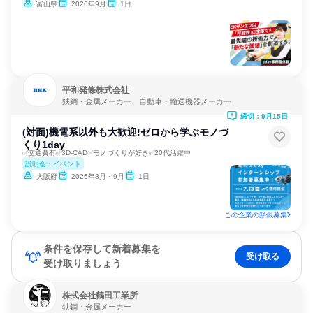
富山県
2026年9月
1日
平和発條株式会社
鉄鋼・金属メーカー、自動車・輸送機器メーカー
締切：9月15日
(対面)機電系以外も大歓迎!ゼロから学ぶモノづ
くり1day
✅交通費有✅3D-CAD✅モノづくりが好き✅20代活躍中
説明会・イベント
大阪府
2026年8月・9月
1日
この企業の類似募集
条件を保存して新着募集を
受け取る
受け取りましょう
株式会社鶴田工業所
鉄鋼・金属メーカー