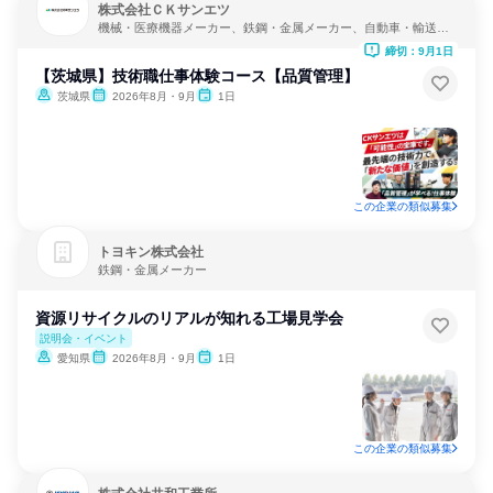
株式会社ＣＫサンエツ
機械・医療機器メーカー、鉄鋼・金属メーカー、自動車・輸送機
器メーカー
締切：9月1日
【茨城県】技術職仕事体験コース【品質管理】
茨城県
2026年8月・9月
1日
この企業の類似募集
トヨキン株式会社
鉄鋼・金属メーカー
資源リサイクルのリアルが知れる工場見学会
説明会・イベント
愛知県
2026年8月・9月
1日
この企業の類似募集