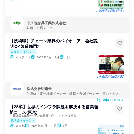
この企業の類似募集
中川装身具工業株式会社
鉄鋼・金属メーカー
【技術職】チェーン業界のパイオニア・会社説
明会<製造部門>
説明会・イベント
オンライン
2026年8月・9月
1日
この企業の類似募集
株式会社明電舎
半導体・電子機器メーカー、鉄鋼・金属メーカー、電力・ガス・
水道・エネルギー
締切：9月30日
【28卒】世界のインフラ課題を解決する営業理
解コース(東京)
年間休日128日/若手の裁量権/ダイナミックな事業
説明会・イベント
東京都
2026年10月・11月
1日