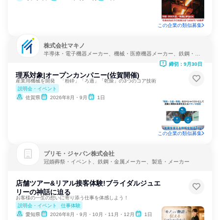
この企業の類似募集
株式会社マキノ
半導体・電子機器メーカー、機械・医療機器メーカー、鉄鋼・金
属メーカー
締切：9月30日
理系対象|オープンカンパニー(佐賀開催)
産業用機械を開発 「粉砕」「ろ過」「乾燥」の3つのコア技術
説明会・イベント
佐賀県
2026年8月・9月
1日
この企業の類似募集
プリモ・ジャパン株式会社
冠婚葬祭・イベント、鉄鋼・金属メーカー、製造・メーカー
店舗ツアー&リアル接客体験!ブライダルジュエ
リーの神話に迫る
お客様の一生の想いに寄り添う仕事を体感しよう！
説明会・イベント
仕事体験
愛知県
2026年8月・9月・10月・11月・12月
1日