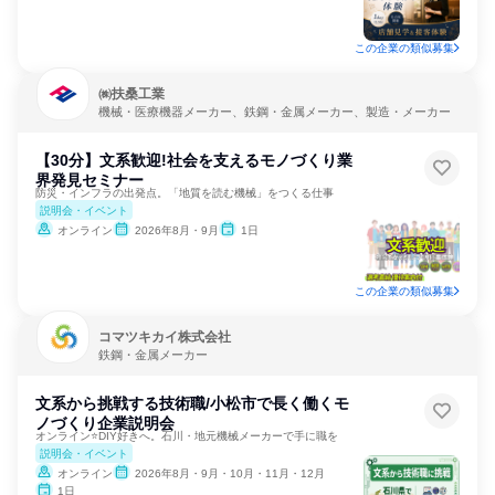
この企業の類似募集
㈱扶桑工業
機械・医療機器メーカー、鉄鋼・金属メーカー、製造・メーカー
【30分】文系歓迎!社会を支えるモノづくり業
界発見セミナー
防災・インフラの出発点。「地質を読む機械」をつくる仕事
説明会・イベント
オンライン
2026年8月・9月
1日
この企業の類似募集
コマツキカイ株式会社
鉄鋼・金属メーカー
文系から挑戦する技術職/小松市で長く働くモ
ノづくり企業説明会
オンライン⭐DIY好きへ。石川・地元機械メーカーで手に職を
説明会・イベント
オンライン
2026年8月・9月・10月・11月・12月
1日