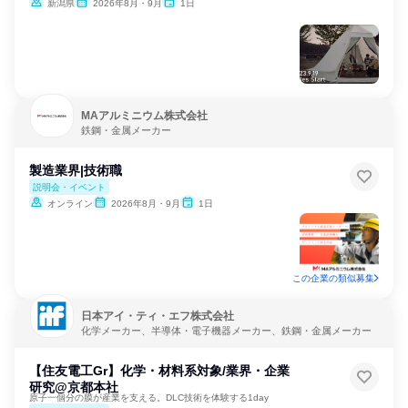
新潟県
2026年8月・9月
1日
MAアルミニウム株式会社
鉄鋼・金属メーカー
製造業界|技術職
説明会・イベント
オンライン
2026年8月・9月
1日
この企業の類似募集
日本アイ・ティ・エフ株式会社
化学メーカー、半導体・電子機器メーカー、鉄鋼・金属メーカー
【住友電工Gr】化学・材料系対象/業界・企業
研究@京都本社
原子一個分の膜が産業を支える。DLC技術を体験する1day