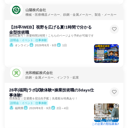
山陽株式会社
機械・医療機器メーカー、鉄鋼・金属メーカー、製造・メーカー
【28卒/WEB】視野を広げる夏!1時間で分かる
金型技術職
随時応募可！所要時間1時間！こちらのページより予約が可能です
説明会・イベント
仕事体験
オンライン
2026年8月・9月
1日
光和精鉱株式会社
鉄鋼・金属メーカー、インフラ・鉱業
28卒|福岡|ラボ試験体験×操業技術職の3days仕
事体験!
理系限定｜交通費＆宿泊先手配｜先着順＆特典あり！
説明会・イベント
仕事体験
福岡県
2026年8月・9月
2日～4日
この企業の類似募集