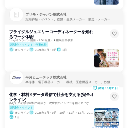
プリモ・ジャパン株式会社
冠婚葬祭・イベント、鉄鋼・金属メーカー、製造・メーカー
ブライダルジュエリーコーディネーターを知れ
るワーク体験!
1dayオンライン開催（1.5h程度）★服装自由参加
説明会・イベント
仕事体験
オンライン
2026年8月・9月
1日
平河ヒューテック株式会社
半導体・電子機器メーカー、機械・医療機器メーカー、鉄鋼・金
属メーカー
締切：3月31日
化学・材料✕データ通信で社会を支える(完全オ
ンライン)
あなたの化学や材料の知識が、次世代のインフラを創る力になる。
説明会・イベント
オンライン
2026年8月・9月・10月・11月・12月、2027年1月・2月
1日