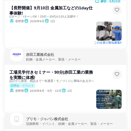
締切：8月23日
【長野開催】9月10日 金属加工などの1day仕
事体験!
Uターン・IターンOK！20代～30代が120人活躍中！
長野県
2026年9月
1日
この企業の類似募集
赤田工業株式会社
鉄鋼・金属メーカー、製造・メーカー
工場見学付きセミナー・90分|赤田工業の業務
を実際に体感!
設計から製造、納品まで一気通貫！モノづくりに興味のある方へ
説明会・イベント
長野県
2026年8月・9月・10月
1日
プリモ・ジャパン株式会社
冠婚葬祭・イベント、鉄鋼・金属メーカー、製造・メーカー