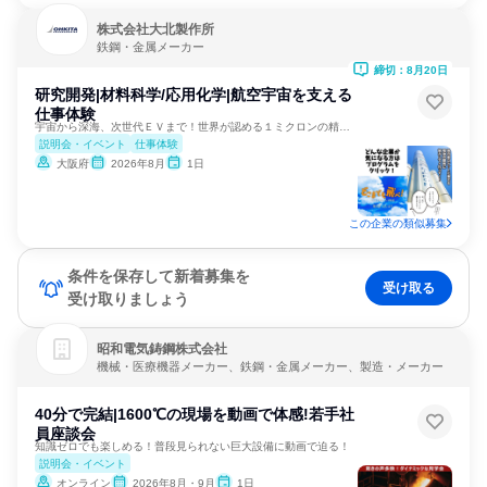
株式会社大北製作所
鉄鋼・金属メーカー
締切：8月20日
研究開発|材料科学/応用化学|航空宇宙を支える
仕事体験
宇宙から深海、次世代ＥＶまで！世界が認める１ミクロンの精度！
説明会・イベント
仕事体験
大阪府
2026年8月
1日
この企業の類似募集
条件を保存して新着募集を
受け取る
受け取りましょう
昭和電気鋳鋼株式会社
機械・医療機器メーカー、鉄鋼・金属メーカー、製造・メーカー
40分で完結|1600℃の現場を動画で体感!若手社
員座談会
知識ゼロでも楽しめる！普段見られない巨大設備に動画で迫る！
説明会・イベント
オンライン
2026年8月・9月
1日