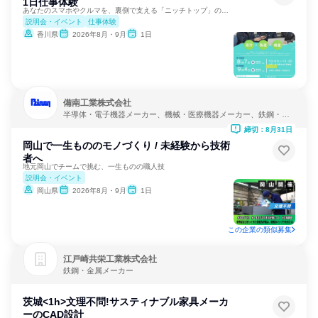
1日仕事体験
あなたのスマホやクルマを、裏側で支える「ニッチトップ」の誇り
説明会・イベント
仕事体験
香川県
2026年8月・9月
1日
備南工業株式会社
半導体・電子機器メーカー、機械・医療機器メーカー、鉄鋼・金
属メーカー
締切：8月31日
岡山で一生もののモノづくり / 未経験から技術
者へ
地元岡山でチームで挑む、一生ものの職人技
説明会・イベント
岡山県
2026年8月・9月
1日
この企業の類似募集
江戸崎共栄工業株式会社
鉄鋼・金属メーカー
茨城<1h>文理不問!サスティナブル家具メーカ
ーのCAD設計