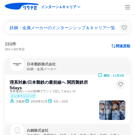
インターン
キャリア
＆
鉄鋼・金属メーカーのインターンシップ＆キャリア一覧
153件
関連度順
301〜397件目
日本製鉄株式会社
鉄鋼・金属メーカー
締切：11月3日
理系対象/日本製鉄の最前線へ 関西製鉄所
5days
世界最高レベルの鉄鋼プラントで試してみないか
インターンシップ
大阪府
2026年12月
5日～10日
白銅株式会社