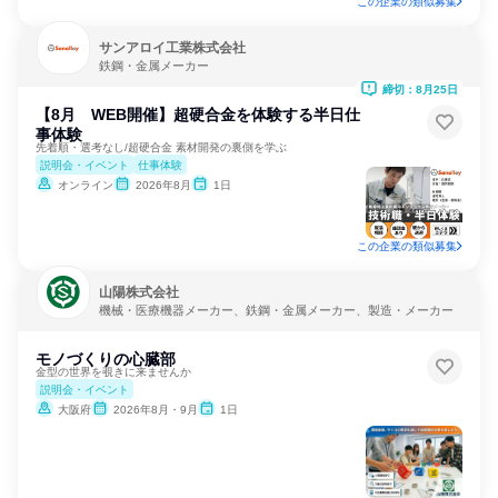
この企業の類似募集
サンアロイ工業株式会社
鉄鋼・金属メーカー
締切：8月25日
【8月 WEB開催】超硬合金を体験する半日仕
事体験
先着順・選考なし/超硬合金 素材開発の裏側を学ぶ
説明会・イベント
仕事体験
オンライン
2026年8月
1日
この企業の類似募集
山陽株式会社
機械・医療機器メーカー、鉄鋼・金属メーカー、製造・メーカー
モノづくりの心臓部
金型の世界を覗きに来ませんか
説明会・イベント
大阪府
2026年8月・9月
1日