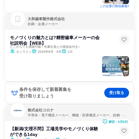
この企業の類似募集
大和歯車製作株式会社
鉄鋼・金属メーカー
モノづくりの魅力とは?精密歯車メーカーの会
社説明会【WEB】
どこからでも視聴可能！先輩社員との座談会付き♪
オンライン
2026年8月・9月
1日
条件を保存して新着募集を
受け取る
受け取りましょう
株式会社コロナ
半導体・電子機器メーカー、機械・医療機器メーカー、鉄鋼・金
属メーカー
締切：9月8日
【新潟/文理不問】工場見学やモノづくり体験
ができる1day