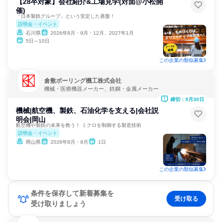
【28卒対象】会社紹介&工場見学(対面@小松開
催)
「日本製鉄グループ」という安定した基盤！
説明会・イベント
石川県
2026年8月・9月・12月、2027年1月
5日～10日
この企業の類似募集
倉敷ボーリング機工株式会社
機械・医療機器メーカー、鉄鋼・金属メーカー
締切：9月30日
機械|航空機、製鉄、石油化学を支える|会社説
明会|岡山
航空機や製鉄の未来を救う！ ミクロを制御する製造技術
説明会・イベント
岡山県
2026年8月・9月
1日
この企業の類似募集
条件を保存して新着募集を
受け取る
受け取りましょう