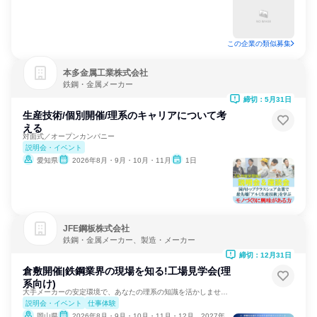
この企業の類似募集
本多金属工業株式会社
鉄鋼・金属メーカー
締切：5月31日
生産技術/個別開催/理系のキャリアについて考
える
対面式／オープンカンパニー
説明会・イベント
愛知県
2026年8月・9月・10月・11月
1日
JFE鋼板株式会社
鉄鋼・金属メーカー、製造・メーカー
締切：12月31日
倉敷開催|鉄鋼業界の現場を知る!工場見学会(理
系向け)
大手メーカーの安定環境で、あなたの理系の知識を活かしませんか
説明会・イベント
仕事体験
岡山県
2026年8月・9月・10月・11月・12月、2027年1月