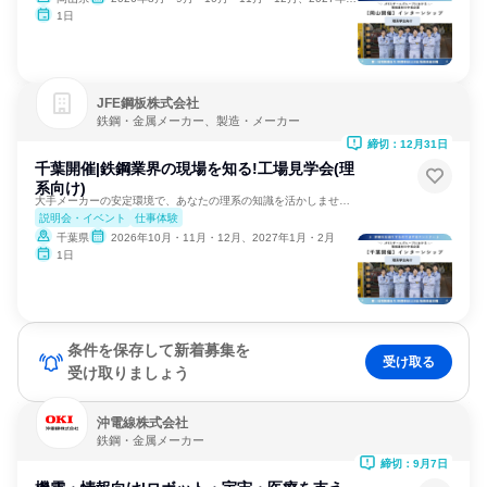
1日
JFE鋼板株式会社
鉄鋼・金属メーカー、製造・メーカー
締切：12月31日
千葉開催|鉄鋼業界の現場を知る!工場見学会(理
系向け)
大手メーカーの安定環境で、あなたの理系の知識を活かしませんか
説明会・イベント
仕事体験
千葉県
2026年10月・11月・12月、2027年1月・2月
1日
条件を保存して新着募集を
受け取る
受け取りましょう
沖電線株式会社
鉄鋼・金属メーカー
締切：9月7日