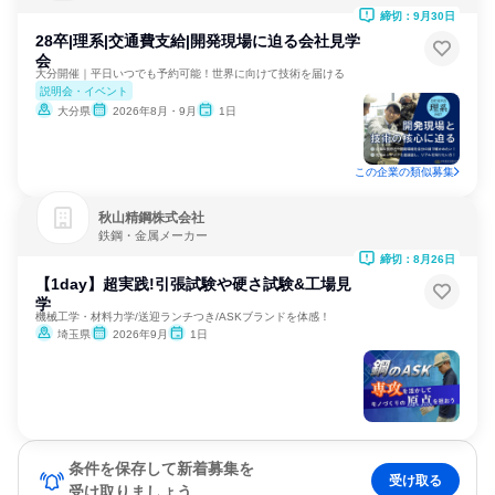
ー
締切：9月30日
28卒|理系|交通費支給|開発現場に迫る会社見学
会
大分開催｜平日いつでも予約可能！世界に向けて技術を届ける
説明会・イベント
大分県
2026年8月・9月
1日
この企業の類似募集
秋山精鋼株式会社
鉄鋼・金属メーカー
締切：8月26日
【1day】超実践!引張試験や硬さ試験&工場見
学
機械工学・材料力学/送迎ランチつき/ASKブランドを体感！
埼玉県
2026年9月
1日
条件を保存して新着募集を
受け取る
受け取りましょう