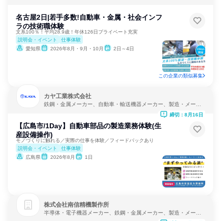
名古屋2日|若手多数!自動車・金属・社会インフ
ラの技術職体験
文系100％！平均28.9歳！年休126日プライベート充実
説明会・イベント
仕事体験
愛知県
2026年8月・9月・10月
2日～4日
この企業の類似募集
カヤ工業株式会社
鉄鋼・金属メーカー、自動車・輸送機器メーカー、製造・メーカ
ー
締切：8月16日
【広島市/1Day】自動車部品の製造業務体験(生
産設備操作)
モノづくりに触れる／実際の仕事を体験／フィードバックあり
説明会・イベント
仕事体験
広島県
2026年8月
1日
株式会社南信精機製作所
半導体・電子機器メーカー、鉄鋼・金属メーカー、製造・メーカ
ー