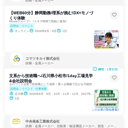
鉄鋼・金属メーカー
【WEB60分】静岡勤務/理系が挑む!DX×モノづ
くり体験
Rinnaiグループ✨《スキマ時間で気軽に参加》
説明会・イベント
オンライン
2026年8月・9月
1日
コマツキカイ株式会社
鉄鋼・金属メーカー
締切：1月31日
文系から技術職へ/石川県小松市/1day工場見学
&会社説明会
ものづくり企業で技術職として成長！選べる職種で広がる可能性
説明会・イベント
仕事体験
石川県
2026年8月・9月・10月・11月・12月、2027年1月
1日
この企業の類似募集
中央発条工業株式会社
鉄鋼・金属メーカー、自動車・輸送機器メーカー、製造・メーカ