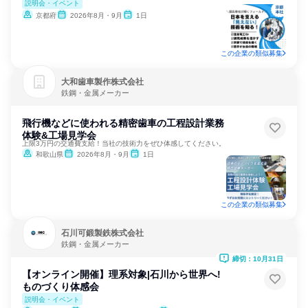
説明会・イベント
京都府
2026年8月・9月
1日
この企業の類似募集
大和歯車製作株式会社
鉄鋼・金属メーカー
飛行機などに使われる精密歯車の工程設計業務
体験&工場見学会
上限3万円の交通費支給！当社の技術力をぜひ体感してください。
和歌山県
2026年8月・9月
1日
この企業の類似募集
石川可鍛製鉄株式会社
鉄鋼・金属メーカー
締切：10月31日
【オンライン開催】理系対象|石川から世界へ!
ものづくり体感会
説明会・イベント