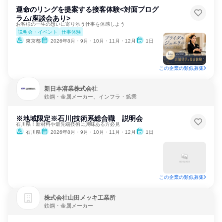
運命のリングを提案する接客体験<対面プログ
ラム/座談会あり>
お客様の一生の想いに寄り添う仕事を体感しよう
説明会・イベント
仕事体験
東京都
2026年8月・9月・10月・11月・12月
1日
この企業の類似募集
新日本溶業株式会社
鉄鋼・金属メーカー、インフラ・鉱業
※地域限定※石川|技術系総合職 説明会
石川県！新材料や最先端技術に興味ある方必見
石川県
2026年8月・9月・10月・11月・12月
1日
この企業の類似募集
株式会社山田メッキ工業所
鉄鋼・金属メーカー