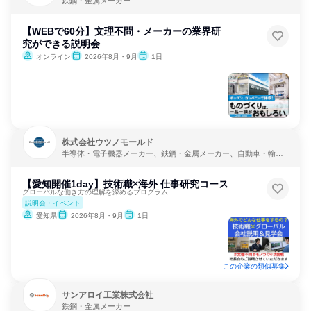
鉄鋼・金属メーカー
【WEBで60分】文理不問・メーカーの業界研
究ができる説明会
オンライン
2026年8月・9月
1日
株式会社ウツノモールド
半導体・電子機器メーカー、鉄鋼・金属メーカー、自動車・輸送
機器メーカー
【愛知開催1day】技術職×海外 仕事研究コース
グローバルな働き方の理解を深めるプログラム
説明会・イベント
愛知県
2026年8月・9月
1日
この企業の類似募集
サンアロイ工業株式会社
鉄鋼・金属メーカー