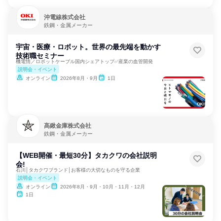
沖電線株式会社
鉄鋼・金属メーカー
宇宙・医療・ロボット。世界の最先端を動かす
技術職セミナー
機電情／ロボットケーブル国内シェアトップ✅産業の血管開発
説明会・イベント
オンライン
2026年8月・9月
1日
髙鍬金庫株式会社
鉄鋼・金属メーカー
【WEB開催・最短30分】タカクワの会社説明
会!
石川│タカクワブランド│お客様の大切なものを守る企業
説明会・イベント
オンライン
2026年8月・9月・10月・11月・12月
1日