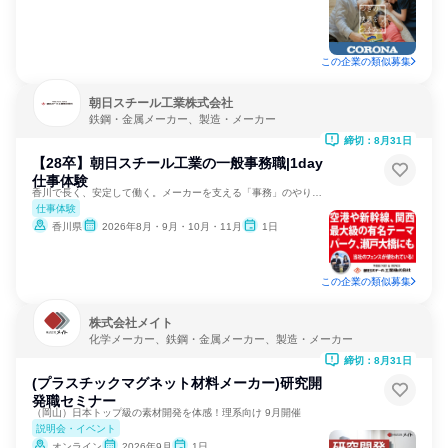
この企業の類似募集
朝日スチール工業株式会社
鉄鋼・金属メーカー、製造・メーカー
締切：8月31日
【28卒】朝日スチール工業の一般事務職|1day
仕事体験
香川で長く、安定して働く。メーカーを支える「事務」のやりがい
仕事体験
香川県
2026年8月・9月・10月・11月
1日
この企業の類似募集
株式会社メイト
化学メーカー、鉄鋼・金属メーカー、製造・メーカー
締切：8月31日
(プラスチックマグネット材料メーカー)研究開
発職セミナー
（岡山）日本トップ級の素材開発を体感！理系向け 9月開催
説明会・イベント
オンライン
2026年9月
1日