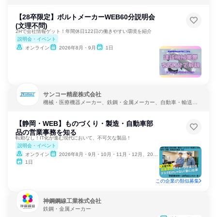
【28卒限定】ボルトメーカーWEB60分説明会
(文理不問)
2Hで会社情報ゲット！年間休日122日の働きやすい環境を紹介
説明会・イベント
オンライン
2026年8月・9月
1日
サンコー精産株式会社
機械・医療機器メーカー、鉄鋼・金属メーカー、自動車・輸送機
器メーカー
【静岡・WEB】ものづくり・製造・自動車部
品の営業事務を知る
転勤なし！IT化が進む現代において、不可欠な製品！
説明会・イベント
オンライン
2026年8月・9月・10月・11月・12月、2027年1月
1日
この企業の類似募集
神鋼鋼線工業株式会社
鉄鋼・金属メーカー