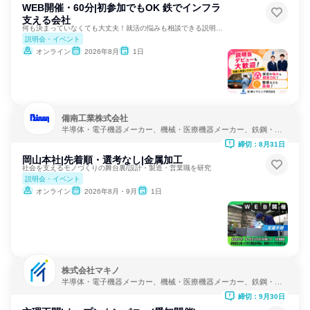
WEB開催・60分|初参加でもOK 鉄でインフラ
支える会社
何も決まっていなくても大丈夫！就活の悩みも相談できる説明会！
説明会・イベント
オンライン
2026年8月
1日
備南工業株式会社
半導体・電子機器メーカー、機械・医療機器メーカー、鉄鋼・金
属メーカー
締切：8月31日
岡山本社|先着順・選考なし|金属加工
社会を支えるモノづくりの舞台裏/設計・製造・営業職を研究
説明会・イベント
オンライン
2026年8月・9月
1日
株式会社マキノ
半導体・電子機器メーカー、機械・医療機器メーカー、鉄鋼・金
属メーカー
締切：9月30日