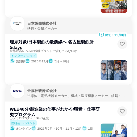
日本製鉄株式会社
鉄鋼・金属メーカー
締切：11月3日
理系対象/日本製鉄の最前線へ 名古屋製鉄所
5days
世界最高レベルの鉄鋼プラントで試してみないか
インターンシップ
愛知県
2026年12月
5日～10日
金属技研株式会社
半導体・電子機器メーカー、機械・医療機器メーカー、鉄鋼・金
属メーカー
WEB40分/製造業の仕事がわかる/職種・仕事研
究プログラム
カメラOFFでOK／BtoB企業
説明会・イベント
オンライン
2026年9月・10月・11月・12月
1日