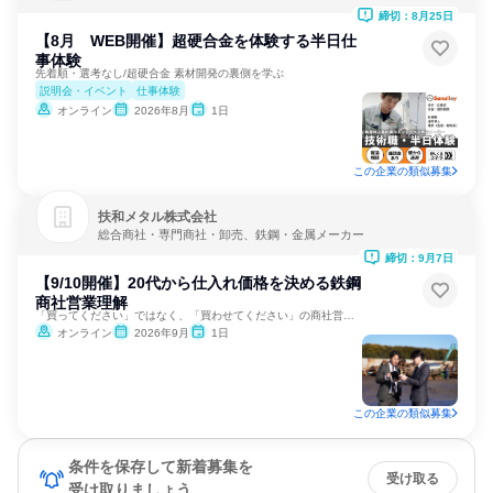
締切：8月25日
【8月 WEB開催】超硬合金を体験する半日仕
事体験
先着順・選考なし/超硬合金 素材開発の裏側を学ぶ
説明会・イベント
仕事体験
オンライン
2026年8月
1日
この企業の類似募集
扶和メタル株式会社
総合商社・専門商社・卸売、鉄鋼・金属メーカー
締切：9月7日
【9/10開催】20代から仕入れ価格を決める鉄鋼
商社営業理解
「買ってください」ではなく、「買わせてください」の商社営業。
オンライン
2026年9月
1日
この企業の類似募集
条件を保存して新着募集を
受け取る
受け取りましょう