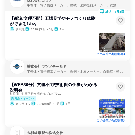
株式会社コロナ
半導体・電子機器メーカー、機械・医療機器メーカー、鉄鋼・金
属メーカー
締切：9月8日
【新潟/文理不問】工場見学やモノづくり体験
ができる1day
新潟県
2026年8月・9月
1日
この企業の類似募集
株式会社ウツノモールド
半導体・電子機器メーカー、鉄鋼・金属メーカー、自動車・輸送
機器メーカー
【WEB60分】文理不問!技術職の仕事がわかる
説明会
短時間で仕事理解を深めるプログラム
説明会・イベント
オンライン
2026年8月・9月
1日
この企業の類似募集
大和歯車製作株式会社