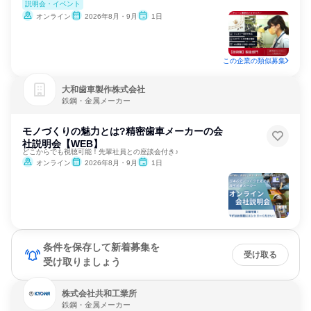
説明会・イベント
オンライン
2026年8月・9月
1日
この企業の類似募集
大和歯車製作株式会社
鉄鋼・金属メーカー
モノづくりの魅力とは?精密歯車メーカーの会
社説明会【WEB】
どこからでも視聴可能！先輩社員との座談会付き♪
オンライン
2026年8月・9月
1日
条件を保存して新着募集を
受け取る
受け取りましょう
株式会社共和工業所
鉄鋼・金属メーカー