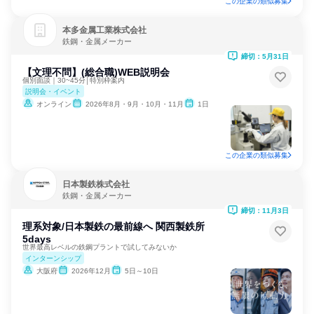
この企業の類似募集
本多金属工業株式会社
鉄鋼・金属メーカー
締切：5月31日
【文理不問】(総合職)WEB説明会
個別面談｜30~45分│特別枠案内
説明会・イベント
オンライン
2026年8月・9月・10月・11月
1日
この企業の類似募集
日本製鉄株式会社
鉄鋼・金属メーカー
締切：11月3日
理系対象/日本製鉄の最前線へ 関西製鉄所
5days
世界最高レベルの鉄鋼プラントで試してみないか
インターンシップ
大阪府
2026年12月
5日～10日