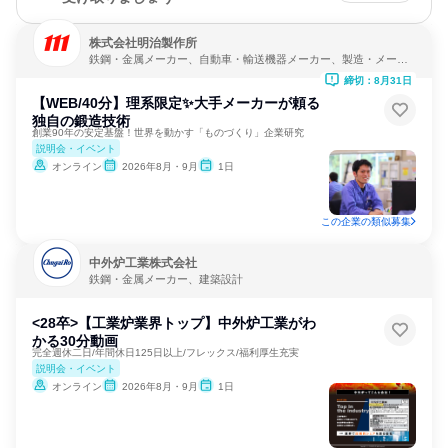
株式会社明治製作所
鉄鋼・金属メーカー、自動車・輸送機器メーカー、製造・メーカ
ー
締切：8月31日
【WEB/40分】理系限定✨大手メーカーが頼る
独自の鍛造技術
創業90年の安定基盤！世界を動かす「ものづくり」企業研究
説明会・イベント
オンライン
2026年8月・9月
1日
この企業の類似募集
中外炉工業株式会社
鉄鋼・金属メーカー、建築設計
<28卒>【工業炉業界トップ】中外炉工業がわ
かる30分動画
完全週休二日/年間休日125日以上/フレックス/福利厚生充実
説明会・イベント
オンライン
2026年8月・9月
1日