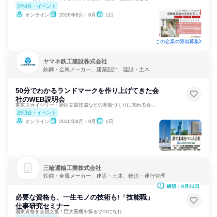
説明会・イベント
オンライン
2026年8月・9月
1日
この企業の類似募集
ヤマネ鉄工建設株式会社
鉄鋼・金属メーカー、建築設計、建設・土木
50分でわかるランドマークを作り上げてきた会
社のWEB説明会
東京スカイツリー・新国立競技場などの基盤づくりに関わる会社！
説明会・イベント
オンライン
2026年8月・9月
1日
三輪運輸工業株式会社
鉄鋼・金属メーカー、建設・土木、物流・運行管理
締切：8月31日
必要な資格も、一生モノの技術も!「技能職」
仕事研究セミナー
国家資格を全額支援！巨大重機を操るプロになれ