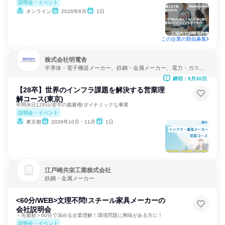
説明会・イベント
オンライン
2026年8月
1日
この企業の類似募集
株式会社明電舎
半導体・電子機器メーカー、鉄鋼・金属メーカー、電力・ガス・
水道・エネルギー
締切：9月30日
【28卒】世界のインフラ課題を解決する営業理
解コース(東京)
年間休日128日/若手の裁量権/ダイナミックな事業
説明会・イベント
東京都
2026年10月・11月
1日
江戸崎共栄工業株式会社
鉄鋼・金属メーカー
<60分/WEB>文理不問!スチール家具メーカーの
会社説明会
＜先着順＞60分で深める企業理解！環境問題に興味がある方に！
説明会・イベント