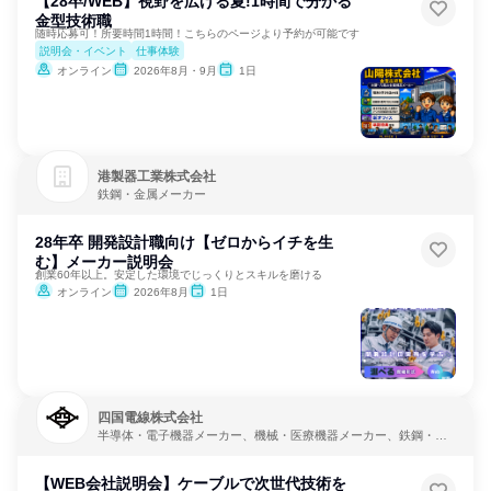
【28卒/WEB】視野を広げる夏!1時間で分かる
金型技術職
随時応募可！所要時間1時間！こちらのページより予約が可能です
説明会・イベント
仕事体験
オンライン
2026年8月・9月
1日
港製器工業株式会社
鉄鋼・金属メーカー
28年卒 開発設計職向け【ゼロからイチを生
む】メーカー説明会
創業60年以上。安定した環境でじっくりとスキルを磨ける
オンライン
2026年8月
1日
四国電線株式会社
半導体・電子機器メーカー、機械・医療機器メーカー、鉄鋼・金
属メーカー
【WEB会社説明会】ケーブルで次世代技術を