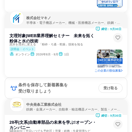
株式会社マキノ
半導体・電子機器メーカー、機械・医療機器メーカー、鉄鋼・金
属メーカー
締切：9月30日
文理対象|WEB業界理解セミナー 未来を拓く
粉体と水の技術
泥水を清水に変える 「粉砕・ろ過・乾燥」技術を知る
説明会・イベント
オンライン
2026年8月・9月
1日
この企業の類似募集
条件を保存して新着募集を
受け取る
受け取りましょう
中央発条工業株式会社
鉄鋼・金属メーカー、自動車・輸送機器メーカー、製造・メーカ
ー
締切：9月30日
28卒|文系|自動車部品の未来を学ぶ!オープン・
カンパニー
WEB30分｜平日いつでも予約可｜営業・総務・生産管理など