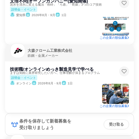
文理不問|オープンカンパニー(愛知開催)
泥水を清水に変える魔法「粉砕」「ろ過」「乾燥」3つのコア技術
説明会・イベント
愛知県
2026年8月・9月
1日
この企業の類似募集
大森クローム工業株式会社
鉄鋼・金属メーカー
技術職/オンラインめっき製造見学で学べる
まずは気軽に業界研究したい方へ、仕事理解が深まるプログラム
説明会・イベント
オンライン
2026年8月・9月
1日
この企業の類似募集
条件を保存して新着募集を
受け取る
受け取りましょう