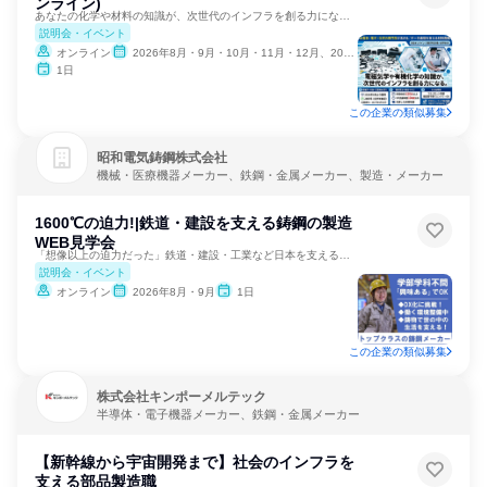
ンライン)
あなたの化学や材料の知識が、次世代のインフラを創る力になる。
説明会・イベント
オンライン
2026年8月・9月・10月・11月・12月、2027年1月・2月
1日
この企業の類似募集
昭和電気鋳鋼株式会社
機械・医療機器メーカー、鉄鋼・金属メーカー、製造・メーカー
1600℃の迫力!|鉄道・建設を支える鋳鋼の製造
WEB見学会
「想像以上の迫力だった」鉄道・建設・工業など日本を支える仕事
説明会・イベント
オンライン
2026年8月・9月
1日
この企業の類似募集
株式会社キンポーメルテック
半導体・電子機器メーカー、鉄鋼・金属メーカー
【新幹線から宇宙開発まで】社会のインフラを
支える部品製造職