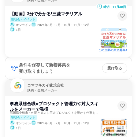
鉄鋼・金属メーカー
締切：11月30日
【動画】3分で分かる!三菱マテリアル
説明会・イベント
オンライン
2026年8月・9月・10月・11月・12月
1日
この企業の類似募集
条件を保存して新着募集を
受け取る
受け取りましょう
コマツキカイ株式会社
鉄鋼・金属メーカー
事務系総合職⭐プロジェクト管理力や対人スキ
ルをメーカーで発揮
石川県小松市・仲間と協力し巨大プロジェクトを動かす仕事を学ぶ
説明会・イベント
オンライン
2026年8月・9月・10月・11月・12月
1日