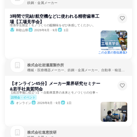
鉄鋼・金属メーカー
3時間で完結!航空機などに使われる精密歯車工
場【工場見学会】
理系学生限定！モノづくりの醍醐味をぜひ体感してください。
和歌山県
2026年8月・9月
1日
この企業の類似募集
株式会社岩瀬屋製作所
機械・医療機器メーカー、鉄鋼・金属メーカー、自動車・輸送機
器メーカー
【オンライン45分】メーカー業界研究セミナー
&若手社員質問会
【就活準備に役立つ】～自動車業界の未来とモノづくりの仕事～
説明会・イベント
オンライン
2026年8月・9月
1日
株式会社進恵技研