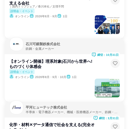
支える会社
｜国内トップシェア／香川本社／文理不問
説明会・イベント
オンライン
2026年8月・9月
1日
石川可鍛製鉄株式会社
鉄鋼・金属メーカー
締切：10月31日
【オンライン開催】理系対象|石川から世界へ!
ものづくり体感会
説明会・イベント
オンライン
2026年8月・9月・10月
1日
平河ヒューテック株式会社
半導体・電子機器メーカー、機械・医療機器メーカー、鉄鋼・金
属メーカー
締切：3月31日
化学・材料✕データ通信で社会を支える(完全オ