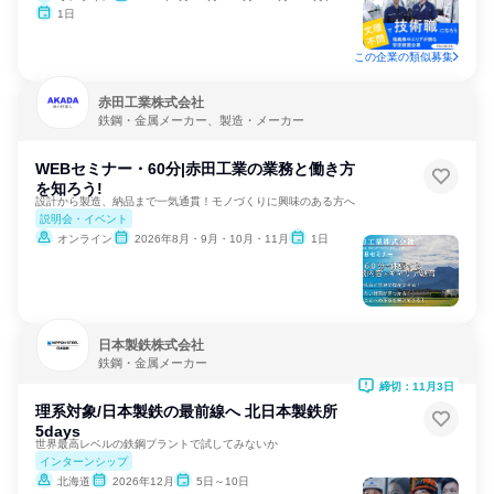
1日
この企業の類似募集
赤田工業株式会社
鉄鋼・金属メーカー、製造・メーカー
WEBセミナー・60分|赤田工業の業務と働き方
を知ろう!
設計から製造、納品まで一気通貫！モノづくりに興味のある方へ
説明会・イベント
オンライン
2026年8月・9月・10月・11月
1日
日本製鉄株式会社
鉄鋼・金属メーカー
締切：11月3日
理系対象/日本製鉄の最前線へ 北日本製鉄所
5days
世界最高レベルの鉄鋼プラントで試してみないか
インターンシップ
北海道
2026年12月
5日～10日