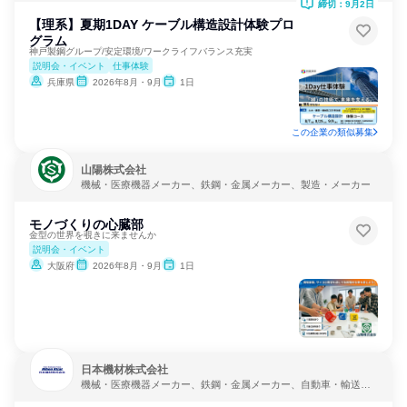
締切：9月2日
【理系】夏期1DAY ケーブル構造設計体験プロ
グラム
神戸製鋼グループ/安定環境/ワークライフバランス充実
説明会・イベント
仕事体験
兵庫県
2026年8月・9月
1日
この企業の類似募集
山陽株式会社
機械・医療機器メーカー、鉄鋼・金属メーカー、製造・メーカー
モノづくりの心臓部
金型の世界を覗きに来ませんか
説明会・イベント
大阪府
2026年8月・9月
1日
日本機材株式会社
機械・医療機器メーカー、鉄鋼・金属メーカー、自動車・輸送機
器メーカー