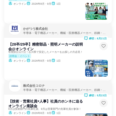
オンライン
2026年8月・9月
1日
かがつう株式会社
半導体・電子機器メーカー、機械・医療機器メーカー、鉄鋼・金
属メーカー
締切：8月21日
【28卒/29卒】精密部品・照明メーカーの説明
会@オンライン
年間休日127日！石川県で安定したメーカーをお探しの方必見！
説明会・イベント
オンライン
2026年8月・9月
1日
株式会社コロナ
半導体・電子機器メーカー、機械・医療機器メーカー、鉄鋼・金
属メーカー
締切：9月23日
【技術・営業社員×人事】社員のホンネに迫る
オンライン座談会
8月は技術部門の先輩社員、9月は営業部門の先輩社員が参加！
オンライン
2026年8月・9月
1日