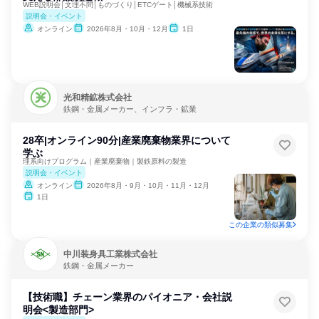
WEB説明会│文理不問│ものづくり│ETCゲート│機械系技術
説明会・イベント
オンライン
2026年8月・10月・12月
1日
光和精鉱株式会社
鉄鋼・金属メーカー、インフラ・鉱業
28卒|オンライン90分|産業廃棄物業界について
学ぶ
理系向けプログラム｜産業廃棄物｜製鉄原料の製造
説明会・イベント
オンライン
2026年8月・9月・10月・11月・12月
1日
この企業の類似募集
中川装身具工業株式会社
鉄鋼・金属メーカー
【技術職】チェーン業界のパイオニア・会社説
明会<製造部門>