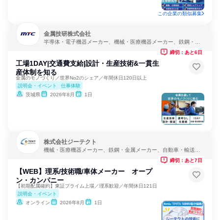
この企業の類似募集
金属技研株式会社
半導体・電子機器メーカー、機械・医療機器メーカー、鉄鋼・金
属メーカー
締切：あと6日
工場1DAY|交通費支給|設計・生産技術&一貫生
産体制を知る
金属のモノづくり／世界No2のシェア／年間休日120日以上
説明会・イベント
仕事体験
茨城県
2026年8月
1日
株式会社ジーテクト
機械・医療機器メーカー、鉄鋼・金属メーカー、自動車・輸送機
器メーカー
締切：あと7日
【WEB】理系/技術職/車体メーカー オープ
ン・カンパニー
【初期配属確約】東証プライム上場／理系歓迎／年間休日121日
説明会・イベント
オンライン
2026年8月
1日