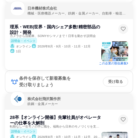
日本機材株式会社
機械・医療機器メーカー、鉄鋼・金属メーカー、自動車・輸送機
器メーカー
理系・WEB|世界・国内シェア多数!精密部品の
設計・開発
カメラから自動車、SONYやシマノまで！日常を動かす説明会
説明会・イベント
オンライン
2026年8月・9月・10月・11月・12月
1日
この企業の類似募集
条件を保存して新着募集を
受け取る
受け取りましょう
株式会社飛沢製作所
鉄鋼・金属メーカー
28卒【オンライン開催】先輩社員がオペレータ
ーの仕事を大解剖
転勤なし一生モノの手に職を。福島から日本のモノづくりを支える
説明会・イベント
オンライン
2026年8月・9月・10月・11月・12月、2027年1月・2月