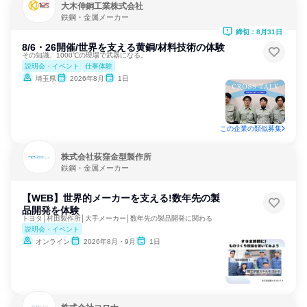
大木伸銅工業株式会社
鉄鋼・金属メーカー
締切：8月31日
8/6・26開催/世界を支える黄銅/材料技術の体験
その知識、1000℃の現場で武器になる。
説明会・イベント
仕事体験
埼玉県
2026年8月
1日
この企業の類似募集
株式会社荻窪金型製作所
鉄鋼・金属メーカー
【WEB】世界的メーカーを支える!数年先の製
品開発を体験
トヨタ│村田製作所│大手メーカー│数年先の製品開発に関わる
説明会・イベント
オンライン
2026年8月・9月
1日