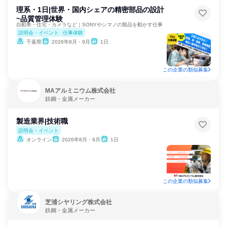
理系・1日|世界・国内シェアの精密部品の設計
~品質管理体験
自動車・住宅・カメラなど｜SONYやシマノの製品を動かす仕事
説明会・イベント
仕事体験
千葉県
2026年8月・9月
1日
この企業の類似募集
MAアルミニウム株式会社
鉄鋼・金属メーカー
製造業界|技術職
説明会・イベント
オンライン
2026年8月・9月
1日
この企業の類似募集
芝浦シヤリング株式会社
鉄鋼・金属メーカー