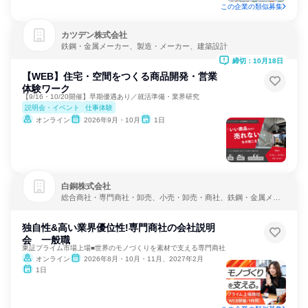
この企業の類似募集
カツデン株式会社
鉄鋼・金属メーカー、製造・メーカー、建築設計
締切：10月18日
【WEB】住宅・空間をつくる商品開発・営業
体験ワーク
【9/16・10/20開催】早期優遇あり／就活準備・業界研究
説明会・イベント
仕事体験
オンライン
2026年9月・10月
1日
白銅株式会社
総合商社・専門商社・卸売、小売・卸売・商社、鉄鋼・金属メー
カー
独自性&高い業界優位性!専門商社の会社説明
会 一般職
東証プライム市場上場■世界のモノづくりを素材で支える専門商社
オンライン
2026年8月・10月・11月、2027年2月
1日