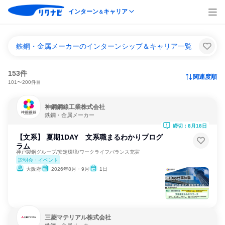
インターン
キャリア
＆
鉄鋼・金属メーカーのインターンシップ＆キャリア一覧
153件
関連度順
101〜200件目
神鋼鋼線工業株式会社
鉄鋼・金属メーカー
締切：8月18日
【文系】 夏期1DAY 文系職まるわかりプログ
ラム
神戸製鋼グループ/安定環境/ワークライフバランス充実
説明会・イベント
大阪府
2026年8月・9月
1日
三菱マテリアル株式会社