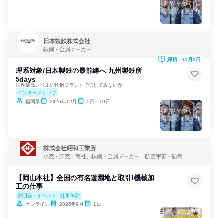
日本製鉄株式会社
鉄鋼・金属メーカー
締切：11月3日
理系対象/日本製鉄の最前線へ 九州製鉄所
5days
世界最高レベルの鉄鋼プラントで試してみないか
インターンシップ
福岡県
2026年12月
5日～10日
株式会社昭和工業所
小売・卸売・商社、鉄鋼・金属メーカー、航空宇宙・防衛
【岡山本社】全国の有名遊園地と取引!機械加
工の仕事
説明会・イベント
仕事体験
オンライン
2026年9月
1日