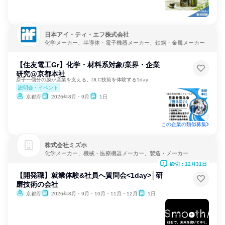
日本アイ・ティ・エフ株式会社
化学メーカー、半導体・電子機器メーカー、鉄鋼・金属メーカー
【住友電工Gr】化学・材料系対象/業界・企業
研究@京都本社
原子一個分の膜が産業を支える。DLC技術を体験する1day
説明会・イベント
京都府
2026年8月・9月
1日
この企業の類似募集
株式会社ミズホ
化学メーカー、機械・医療機器メーカー、製造・メーカー
締切：12月31日
【開発職】就業体験&社員へ質問会<1day>│研
磨技術の会社
京都府
2026年8月・9月・10月・11月・12月
1日