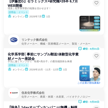
【伊藤忠G】セラミックス×研究職×28卒 6,7月
WEB開催
理系｜化学系学部の知識を活かせます！
説明会・イベント
オンライン
2026年7月
1日
リンテック株式会社
化学メーカー、機械・医療機器メーカー、製造・メーカー
締切：8月31日
化学系学部│事前にサンプル郵送!体験型化学素
材メーカー座談会
手元に届くサンプルで「粘着×高分子」の最先端技術を体感
説明会・イベント
オンライン
2026年10月・11月・12月
1日
この企業の類似募集
住友化学株式会社
化学メーカー、農業・林業・水産業、バイオテクノロジー
締切：9月30日
【秋冬】1dayオープンカンパニー|無機・触媒