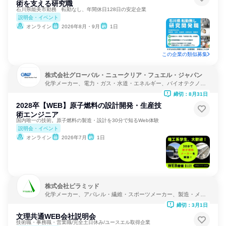
術を支える研究職
石川県能美市勤務 転勤なし、年間休日128日の安定企業
説明会・イベント
オンライン
2026年8月・9月
1日
この企業の類似募集
株式会社グローバル・ニュークリア・フュエル・ジャパン
化学メーカー、電力・ガス・水道・エネルギー、バイオテクノロ
ジー
締切：8月31日
2028卒【WEB】原子燃料の設計開発・生産技
術エンジニア
国内唯一の技術。原子燃料の製造・設計を30分で知るWeb体験
説明会・イベント
オンライン
2026年7月
1日
株式会社ピラミッド
化学メーカー、アパレル・繊維・スポーツメーカー、製造・メー
カー
締切：3月1日
文理共通WEB会社説明会
技術職・事務職・営業職/完全土日休み/ユースエル取得企業