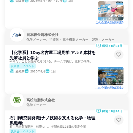
大阪府
2026年8月・9月・10月
1日
この企業の類似募集
日本軽金属株式会社
化学メーカー、半導体・電子機器メーカー、製造・メーカー
締切：8月31日
【化学系】1Day名古屋工場見学|アルミ素材を
先輩社員と学ぶ
やりたいことを自分で見つける。チームで挑む、素材の未来。
説明会・イベント
愛知県
2026年8月
1日
この企業の類似募集
高松油脂株式会社
化学メーカー
締切：8月14日
石川|研究開発職(ナノ技術を支える化学・物理
系職種)
石川県能美市勤務 転勤なし、年間休日128日の安定企業
説明会・イベント