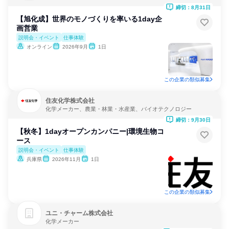
カー
締切：8月31日
【旭化成】世界のモノづくりを率いる1day企
画営業
説明会・イベント
仕事体験
オンライン
2026年9月
1日
この企業の類似募集
住友化学株式会社
化学メーカー、農業・林業・水産業、バイオテクノロジー
締切：9月30日
【秋冬】1dayオープンカンパニー|環境生物コ
ース
説明会・イベント
仕事体験
兵庫県
2026年11月
1日
この企業の類似募集
ユニ・チャーム株式会社
化学メーカー