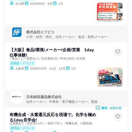
石川県
2026年8月・9月
1日
株式会社エフピコ
小売・卸売・商社、化学メーカー、食品・飲料メーカー
【大阪】食品/環境/メーカー/企画/営業 1day
仕事体験!
✅食品トレー業界No.1✅完全週休2日✅年休126日✅社宅有
説明会・イベント
大阪府
2026年10月・11月・12月
1日
日本純良薬品株式会社
化学メーカー、半導体・電子機器メーカー、製薬
締切：8月31日
有機合成・水素還元反応を現場で。化学を極め
る1day見学会!
交通費あり！化学系の方に！福井で学ぶ「有機合成」の最前線。
説明会・イベント