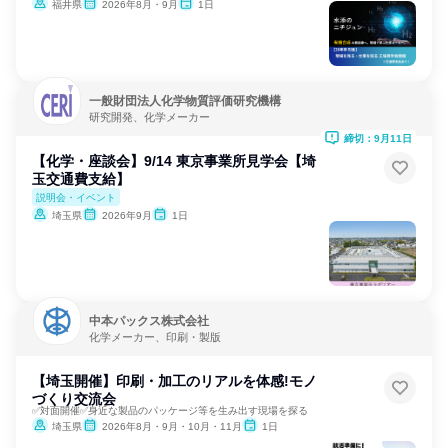
福井県
2026年8月・9月
1日
一般財団法人化学物質評価研究機構
研究開発、化学メーカー
締切：9月11日
【化学・座談会】9/14 東京事業所見学会【埼
玉交通費支給】
説明会・イベント
埼玉県
2026年9月
1日
中本パックス株式会社
化学メーカー、印刷・製版
【埼玉開催】印刷・加工のリアルを体感!モノ
づくり交流会
✅対面開催✅身近な製品のパッケージ等を生み出す現場を探る
埼玉県
2026年8月・9月・10月・11月
1日