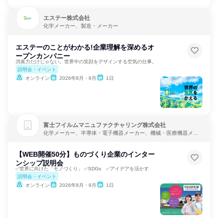
エステー株式会社
化学メーカー、製造・メーカー
エステーのことがわかる!企業理解を深めるオ
ープンカンパニー
消臭力だけじゃない。世界中の笑顔をデザインする空気の仕事。
説明会・イベント
オンライン
2026年8月・9月
1日
富士フイルムマニュファクチャリング株式会社
化学メーカー、半導体・電子機器メーカー、機械・医療機器メー
カー
【WEB開催50分】ものづくり企業のインター
ンシップ説明会
✅世界に向けた「モノづくり」 ✅SDGs ✅アイデアを活かす
説明会・イベント
オンライン
2026年8月・9月
1日