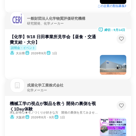
この企業の類似募集
一般財団法人化学物質評価研究機構
研究開発、化学メーカー
締切：9月14日
【化学】9/18 日田事業所見学会【昼食・交通
費支給・大分】
説明会・イベント
大分県
2026年9月
1日
戎屋化学工業株式会社
化学メーカー
機械工学の視点が製品を救う 開発の裏側を覗
く1Day体験
求む好奇心★モノづくりが好きな方 開発の裏側を見てみませんか
大阪府
2026年8月・9月
1日