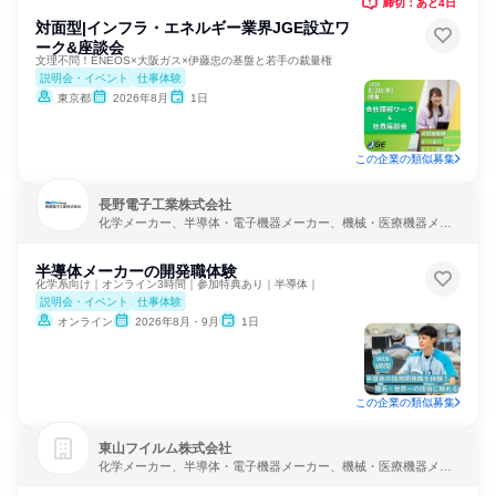
締切：あと4日
対面型|インフラ・エネルギー業界JGE設立ワ
ーク&座談会
文理不問！ENEOS×大阪ガス×伊藤忠の基盤と若手の裁量権
説明会・イベント
仕事体験
東京都
2026年8月
1日
この企業の類似募集
長野電子工業株式会社
化学メーカー、半導体・電子機器メーカー、機械・医療機器メー
カー
半導体メーカーの開発職体験
化学系向け｜オンライン3時間｜参加特典あり｜半導体｜
説明会・イベント
仕事体験
オンライン
2026年8月・9月
1日
この企業の類似募集
東山フイルム株式会社
化学メーカー、半導体・電子機器メーカー、機械・医療機器メー
カー