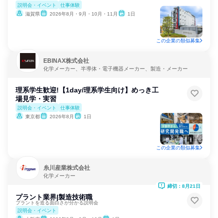
説明会・イベント
仕事体験
滋賀県
2026年8月・9月・10月・11月
1日
この企業の類似募集
EBINAX株式会社
化学メーカー、半導体・電子機器メーカー、製造・メーカー
理系学生歓迎!【1day/理系学生向け】めっき工
場見学・実習
説明会・イベント
仕事体験
東京都
2026年8月
1日
この企業の類似募集
糸川産業株式会社
化学メーカー
締切：8月21日
プラント業界|製造技術職
プラントを造る面白さが分かる説明会
説明会・イベント