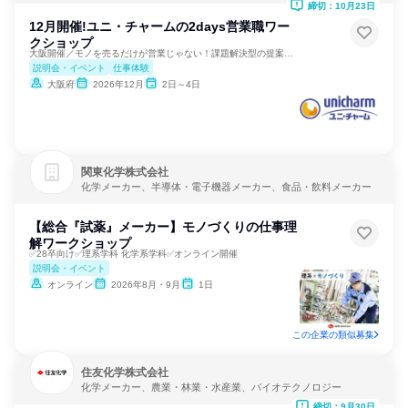
締切：10月23日
12月開催!ユニ・チャームの2days営業職ワー
クショップ
大阪開催／モノを売るだけが営業じゃない！課題解決型の提案営業
説明会・イベント
仕事体験
大阪府
2026年12月
2日～4日
関東化学株式会社
化学メーカー、半導体・電子機器メーカー、食品・飲料メーカー
【総合『試薬』メーカー】モノづくりの仕事理
解ワークショップ
✅28卒向け✅理系学科 化学系学科✅オンライン開催
説明会・イベント
オンライン
2026年8月・9月
1日
この企業の類似募集
住友化学株式会社
化学メーカー、農業・林業・水産業、バイオテクノロジー
締切：9月30日