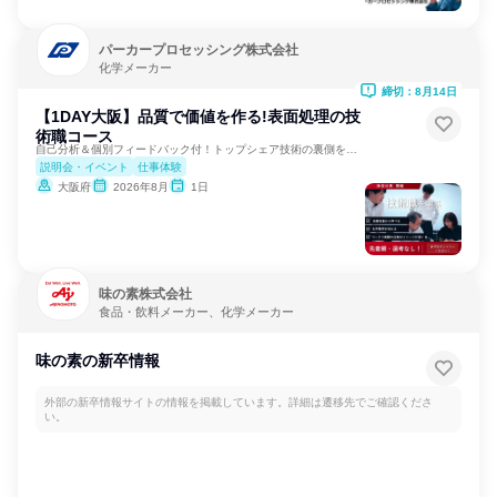
パーカープロセッシング株式会社
化学メーカー
締切：8月14日
【1DAY大阪】品質で価値を作る!表面処理の技
術職コース
自己分析＆個別フィードバック付！トップシェア技術の裏側を学ぶ
説明会・イベント
仕事体験
大阪府
2026年8月
1日
味の素株式会社
食品・飲料メーカー、化学メーカー
味の素の新卒情報
外部の新卒情報サイトの情報を掲載しています。詳細は遷移先でご確認くださ
い。