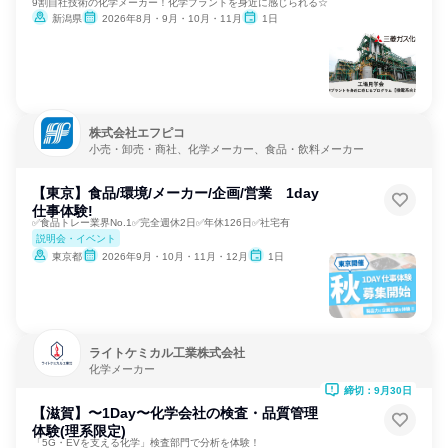
9割自社技術の化学メーカー！化学プラントを身近に感じられる☆
新潟県
2026年8月・9月・10月・11月
1日
株式会社エフピコ
小売・卸売・商社、化学メーカー、食品・飲料メーカー
【東京】食品/環境/メーカー/企画/営業 1day
仕事体験!
✅食品トレー業界No.1✅完全週休2日✅年休126日✅社宅有
説明会・イベント
東京都
2026年9月・10月・11月・12月
1日
ライトケミカル工業株式会社
化学メーカー
締切：9月30日
【滋賀】〜1Day〜化学会社の検査・品質管理
体験(理系限定)
「5G・EVを支える化学」検査部門で分析を体験！