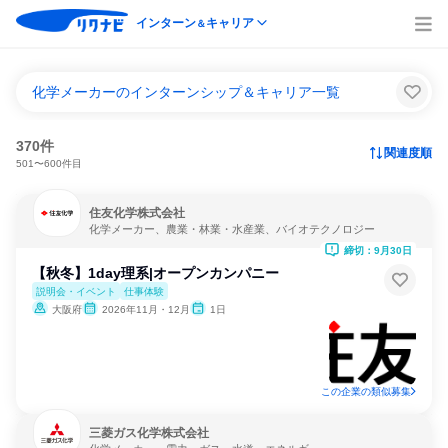
インターン
キャリア
＆
化学メーカーのインターンシップ＆キャリア一覧
370件
関連度順
501〜600件目
住友化学株式会社
化学メーカー、農業・林業・水産業、バイオテクノロジー
締切：9月30日
【秋冬】1day理系|オープンカンパニー
説明会・イベント
仕事体験
大阪府
2026年11月・12月
1日
この企業の類似募集
三菱ガス化学株式会社