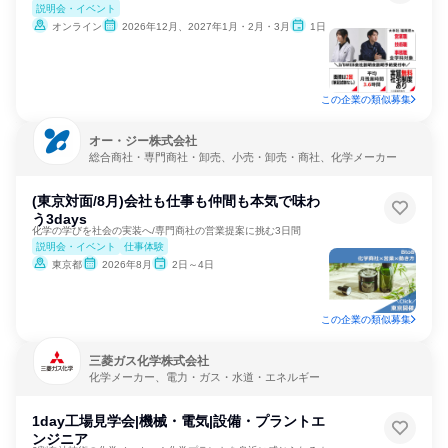
説明会・イベント
オンライン
2026年12月、2027年1月・2月・3月
1日
この企業の類似募集
オー・ジー株式会社
総合商社・専門商社・卸売、小売・卸売・商社、化学メーカー
(東京対面/8月)会社も仕事も仲間も本気で味わ
う3days
化学の学びを社会の実装へ/専門商社の営業提案に挑む3日間
説明会・イベント
仕事体験
東京都
2026年8月
2日～4日
この企業の類似募集
三菱ガス化学株式会社
化学メーカー、電力・ガス・水道・エネルギー
1day工場見学会|機械・電気|設備・プラントエ
ンジニア