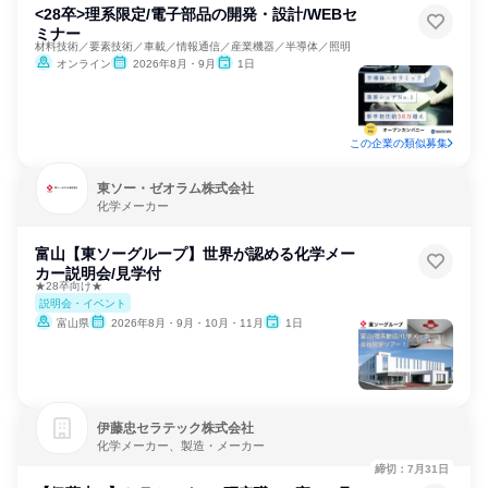
<28卒>理系限定/電子部品の開発・設計/WEBセ
ミナー
材料技術／要素技術／車載／情報通信／産業機器／半導体／照明
オンライン
2026年8月・9月
1日
この企業の類似募集
東ソー・ゼオラム株式会社
化学メーカー
富山【東ソーグループ】世界が認める化学メー
カー説明会/見学付
★28卒向け★
説明会・イベント
富山県
2026年8月・9月・10月・11月
1日
伊藤忠セラテック株式会社
化学メーカー、製造・メーカー
締切：7月31日