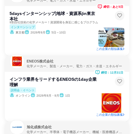
化学メーカー、電力・ガス・水道・エネルギー
締切：あと5日
5daysインターンシップ|地球・資源系|in東京
本社
9割自社技術の化学メーカー！資源開発を身近に感じるプログラム
インターンシップ
東京都
2026年9月
5日～10日
この企業の類似募集
ENEOS株式会社
化学メーカー、製造・メーカー、電力・ガス・水道・エネルギー
締切：12月31日
インフラ業界をリードするENEOSの1day企業
理解
説明会・イベント
オンライン
2026年8月・9月
1日
この企業の類似募集
旭化成株式会社
化学メーカー、半導体・電子機器メーカー、機械・医療機器メー