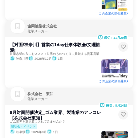
この企業の類似募集
協同油脂株式会社
化学メーカー
締切：11月20日
【対面/神奈川】営業の1day仕事体験会/文理歓
迎!
営業志望の方におススメ！世界のものづくりに貢献する提案営業
神奈川県
2026年12月
1日
この企業の類似募集
株式会社 東知
化学メーカー
締切：8月24日
8月対面開催決定_ゴム業界、製造業のアレコレ
【株式会社東知】
ゴム業界を選択肢に入れてみませんか？
説明会・イベント
岐阜県
2026年8月
1日