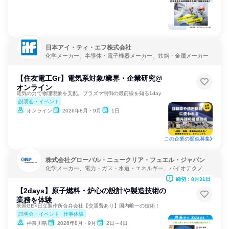
日本アイ・ティ・エフ株式会社
化学メーカー、半導体・電子機器メーカー、鉄鋼・金属メーカー
【住友電工Gr】電気系対象/業界・企業研究@
オンライン
電気の力で物理現象を支配。プラズマ制御の最前線を知る1day
説明会・イベント
オンライン
2026年8月・9月
1日
この企業の類似募集
株式会社グローバル・ニュークリア・フュエル・ジャパン
化学メーカー、電力・ガス・水道・エネルギー、バイオテクノロ
ジー
締切：8月31日
【2days】原子燃料・炉心の設計や製造技術の
業務を体験
米国GE×日立製作所合弁会社【交通費あり】国内唯一の技術！
説明会・イベント
仕事体験
神奈川県
2026年8月・9月
2日～4日