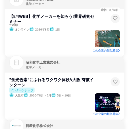
化学メーカー
締切：8月3日
【8/4WEB】化学メーカーを知ろう!業界研究セ
ミナー
先着順
オンライン
2026年8月
1日
この企業の類似募集
昭和化学工業株式会社
化学メーカー
”蛍光色素”にふれるワクワク体験!/大阪 有償イ
ンターン
インターンシップ
大阪府
2026年8月・9月
5日～10日
この企業の類似募集
日産化学株式会社