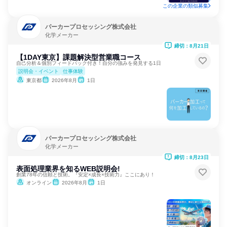
この企業の類似募集
パーカープロセッシング株式会社
化学メーカー
締切：8月21日
【1DAY東京】課題解決型営業職コース
自己分析＆個別フィードバック付き！自分の強みを発見する1日
説明会・イベント
仕事体験
東京都
2026年8月
1日
パーカープロセッシング株式会社
化学メーカー
締切：8月23日
表面処理業界を知るWEB説明会!
創業78年の信頼と技術。『安定×成長×技術力』ここにあり！
オンライン
2026年8月
1日