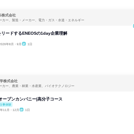
OS株式会社
ーカー、製造・メーカー、電力・ガス・水道・エネルギー
リードするENEOSの1day企業理解
2026年8月・9月
1日
学株式会社
ーカー、農業・林業・水産業、バイオテクノロジー
yオープンカンパニー|⾼分⼦コース
仕事体験
6年11月・12月
1日