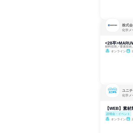
株式会
化学メ
<28卒>MAR
材料技術／要素技術
オンライン
ユニチ
化学メ
【WEB】素
説明会・イベント
オンライン