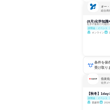
オー・
総合商
(8月)化学知
化学や素材の可能性
説明会・イベント
オンライン
条件を保
受け取り
住友化
化学メ
【秋冬】1da
説明会・イベント
愛媛県
202