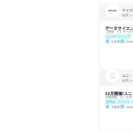
マイク
化学メ
データサイエン
【情報・IT】デー
インターンシップ
広島県
202
ユニ・
化学メ
12月開催!ユ
大阪開催／モノを売
説明会・イベント
大阪府
202