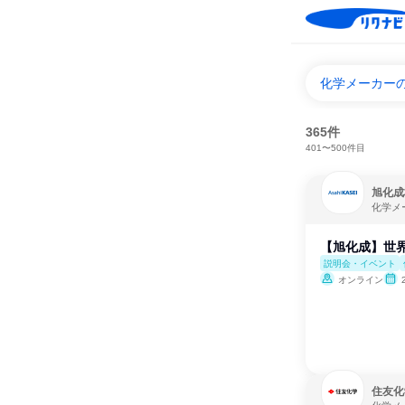
化学メーカー
365件
401〜500件目
旭化成
化学メ
【旭化成】世界
説明会・イベント
オンライン
住友化