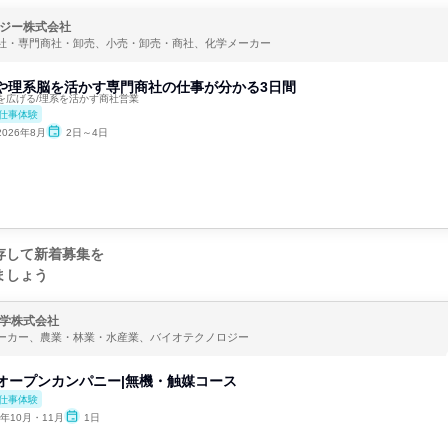
ジー株式会社
社・専門商社・卸売、小売・卸売・商社、化学メーカー
識や理系脳を活かす専門商社の仕事が分かる3日間
を広げる/理系を活かす商社営業
仕事体験
2026年8月
2日～4日
存して新着募集を
ましょう
学株式会社
ーカー、農業・林業・水産業、バイオテクノロジー
yオープンカンパニー|無機・触媒コース
仕事体験
6年10月・11月
1日