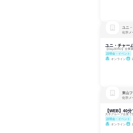
ユニ・
化学メ
ユニ・チャー
【DayZERO】全
説明会・イベント
オンライン
東山フ
化学メ
【WEB】40
大手グループ企業で
説明会・イベント
オンライン