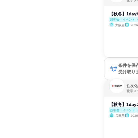
化学メ
【秋冬】1da
説明会・イベント
大阪府
202
条件を保
受け取り
住友化
化学メ
【秋冬】1da
説明会・イベント
兵庫県
202