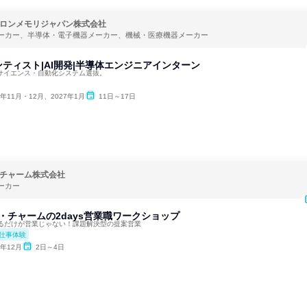
ロンメモリジャパン株式会社
ーカー、半導体・電子機器メーカー、機械・医療機器メーカー
ティスト|AI開発|半導体エンジニアインターン
タサイエンス・自動化システム選抜。
6年11月・12月、2027年1月
11日～17日
チャーム株式会社
ーカー
ニ・チャームの2days営業職ワークショップ
るだけが営業じゃない！課題解決型の提案営業
仕事体験
6年12月
2日～4日