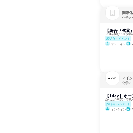
関東化
化学メ
【総合『試薬
✅28卒向け✅理系学
説明会・イベント
オンライン
マイク
化学メ
【1day】オ
あなたの研究・専攻
説明会・イベント
オンライン