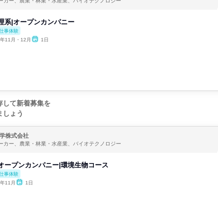
ーカー、農業・林業・水産業、バイオテクノロジー
y理系|オープンカンパニー
仕事体験
6年11月・12月
1日
存して新着募集を
ましょう
学株式会社
ーカー、農業・林業・水産業、バイオテクノロジー
yオープンカンパニー|環境生物コース
仕事体験
6年11月
1日