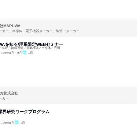
社MARUWA
ーカー、半導体・電子機器メーカー、製造・メーカー
UWAを知る/理系限定WEBセミナー
／車載／情報通信／産業機器／半導体／照明
2026年8月・9月
1日
カ株式会社
ーカー
材業界研究ワークプログラム
2026年8月
1日