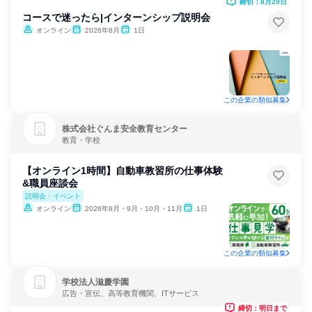
締切：8月29日
コースで迷ったら|インターンシップ説明会
オンライン
2026年8月
1日
この企業の類似募集
株式会社ぐんま安全教育センター
教育・学校
【オンライン1時間】自動車教習所の仕事体験
&職員座談会
説明会・イベント
オンライン
2026年8月・9月・10月・11月
1日
この企業の類似募集
学校法人滋慶学園
広告・宣伝、高等教育機関、ITサービス
締切：明日まで