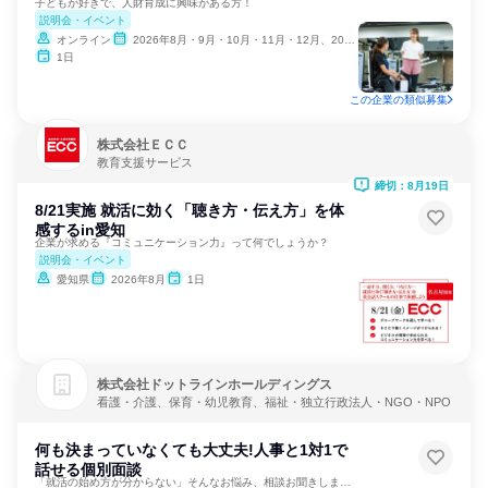
子どもが好きで、人財育成に興味がある方！
説明会・イベント
オンライン
2026年8月・9月・10月・11月・12月、2027年1月
1日
この企業の類似募集
株式会社ＥＣＣ
教育支援サービス
締切：8月19日
8/21実施 就活に効く「聴き方・伝え方」を体
感するin愛知
企業が求める『コミュニケーション力』って何でしょうか？
説明会・イベント
愛知県
2026年8月
1日
株式会社ドットラインホールディングス
看護・介護、保育・幼児教育、福祉・独立行政法人・NGO・NPO
何も決まっていなくても大丈夫!人事と1対1で
話せる個別面談
「就活の始め方が分からない」そんなお悩み、相談お聞きします。