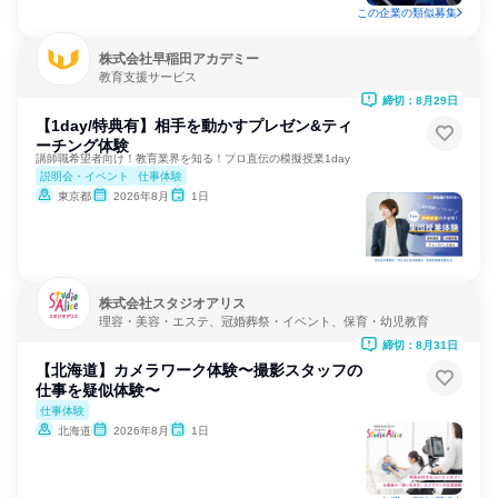
この企業の類似募集
株式会社早稲田アカデミー
教育支援サービス
締切：8月29日
【1day/特典有】相手を動かすプレゼン&ティ
ーチング体験
講師職希望者向け！教育業界を知る！プロ直伝の模擬授業1day
説明会・イベント
仕事体験
東京都
2026年8月
1日
株式会社スタジオアリス
理容・美容・エステ、冠婚葬祭・イベント、保育・幼児教育
締切：8月31日
【北海道】カメラワーク体験〜撮影スタッフの
仕事を疑似体験〜
仕事体験
北海道
2026年8月
1日