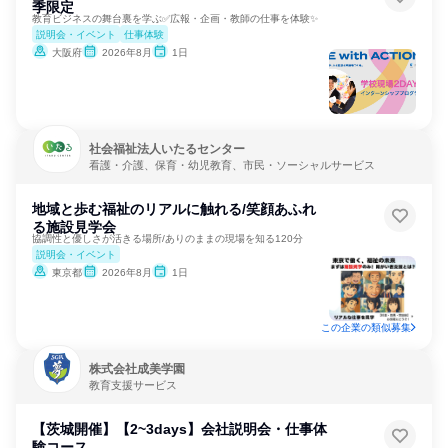
季限定
教育ビジネスの舞台裏を学ぶ✅広報・企画・教師の仕事を体験✨
説明会・イベント
仕事体験
大阪府
2026年8月
1日
社会福祉法人いたるセンター
看護・介護、保育・幼児教育、市民・ソーシャルサービス
地域と歩む福祉のリアルに触れる/笑顔あふれ
る施設見学会
協調性と優しさが活きる場所/ありのままの現場を知る120分
説明会・イベント
東京都
2026年8月
1日
この企業の類似募集
株式会社成美学園
教育支援サービス
【茨城開催】【2~3days】会社説明会・仕事体
験コース