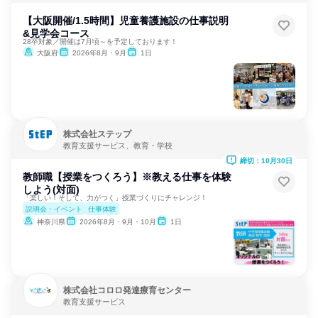
【大阪開催/1.5時間】児童養護施設の仕事説明
&見学会コース
28卒対象／開催は7月頃～を予定しております！
大阪府
2026年8月・9月
1日
株式会社ステップ
教育支援サービス、教育・学校
締切：10月30日
教師職【授業をつくろう】※教える仕事を体験
しよう(対面)
「楽しい！そして、力がつく」授業づくりにチャレンジ！
説明会・イベント
仕事体験
神奈川県
2026年8月・9月・10月
1日
株式会社コロロ発達療育センター
教育支援サービス