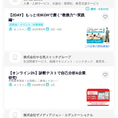
人事・人材サービス、出版社・新聞社、教育支援サービス
締切：8月20日
【2DAY】もっと!EIKOHで磨く“教務力"~実践
編~
説明会・イベント
仕事体験
オンライン
2025年9月
2日～4日
この企業の類似募集
株式会社やる気スイッチグループ
生活関連サービス、組織マネジメント・シンクタンク、教育支援
サービス
【オンライン2h】診断テストで自己分析&企業
研究!
早期選考直結！お気軽にご参加ください！
オンライン
2026年3月
1日
株式会社ザメディアジョン・エデュケーショナル