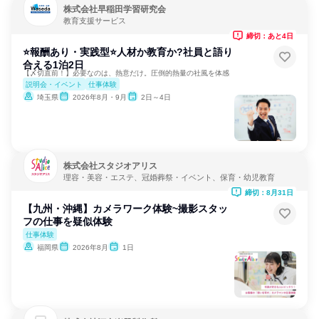
株式会社早稲田学習研究会
教育支援サービス
締切：あと4日
⭐報酬あり・実践型⭐人材か教育か?社員と語り
合える1泊2日
【〆切直前！】必要なのは、熱意だけ。圧倒的熱量の社風を体感
説明会・イベント
仕事体験
埼玉県
2026年8月・9月
2日～4日
株式会社スタジオアリス
理容・美容・エステ、冠婚葬祭・イベント、保育・幼児教育
締切：8月31日
【九州・沖縄】カメラワーク体験~撮影スタッ
フの仕事を疑似体験
仕事体験
福岡県
2026年8月
1日