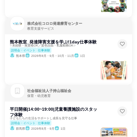
株式会社コロロ発達療育センター
教育支援サービス
熊本教室_発達障害支援を学ぶ!1day仕事体験
✨未経験・無資格OK／髪色自由・私服勤務OK✨
説明会・イベント
仕事体験
熊本県
2026年8月・9月・10月・11月
1日
社会福祉法人子持山福祉会
保育・幼児教育
平日開催|14:00~19:00|児童養護施設のスタッ
フ体験
子どもたちの生活をサポートし成長を見守る仕事
説明会・イベント
仕事体験
群馬県
2026年8月・9月
1日