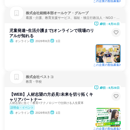
この企業の類似募集
株式会社統轄本部オールケア・グループ
看護・介護、教育支援サービス、福祉・独立行政法人・NGO・N
PO
締切：8月31日
児童発達~生活介護まで|オンラインで現場のリ
アルが知れる
オンライン
2026年8月
1日
この企業の類似募集
株式会社ベストコ
教育・学校
締切：8月28日
【WEB】人材志望の方必見!未来を切り拓くキ
ャリアパートナー
人材志望に告ぐ！教育×テクノロジーで仕掛ける人生変革
説明会・イベント
オンライン
2026年8月
1日
この企業の類似募集