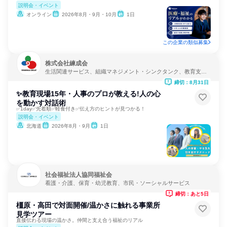
説明会・イベント
オンライン
2026年8月・9月・10月
1日
この企業の類似募集
株式会社練成会
生活関連サービス、組織マネジメント・シンクタンク、教育支援
サービス
締切：8月31日
✨教育現場15年・人事のプロが教える!人の心
を動かす対話術
✅1day✅先着順✅軽食付き✅伝え方のヒントが見つかる！
説明会・イベント
北海道
2026年8月・9月
1日
社会福祉法人協同福祉会
看護・介護、保育・幼児教育、市民・ソーシャルサービス
締切：あと5日
橿原・高田で対面開催/温かさに触れる事業所
見学ツアー
直接伝わる現場の温かさ。仲間と支え合う福祉のリアル