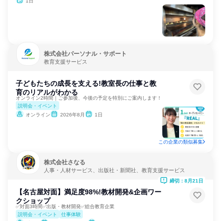
1日
株式会社パーソナル・サポート
教育支援サービス
子どもたちの成長を支える!教室長の仕事と教
育のリアルがわかる
オンライン2時間｜ご参加後、今後の予定を特別にご案内します！
説明会・イベント
オンライン
2026年8月
1日
この企業の類似募集
株式会社さなる
人事・人材サービス、出版社・新聞社、教育支援サービス
締切：8月21日
【名古屋対面】満足度98%!教材開発&企画ワー
クショップ
✅対面3時間✅出版・教材開発✅総合教育企業
説明会・イベント
仕事体験