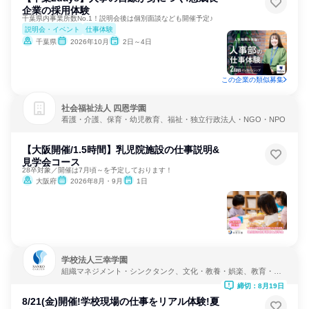
企業の採用体験
千葉県内事業所数No.1！説明会後は個別面談なども開催予定♪
説明会・イベント
仕事体験
千葉県
2026年10月
2日～4日
この企業の類似募集
社会福祉法人 四恩学園
看護・介護、保育・幼児教育、福祉・独立行政法人・NGO・NPO
【大阪開催/1.5時間】乳児院施設の仕事説明&
見学会コース
28卒対象／開催は7月頃～を予定しております！
大阪府
2026年8月・9月
1日
学校法人三幸学園
組織マネジメント・シンクタンク、文化・教養・娯楽、教育・学
校
締切：8月19日
8/21(金)開催!学校現場の仕事をリアル体験!夏