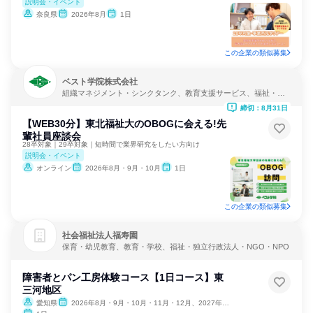
説明会・イベント
奈良県
2026年8月
1日
この企業の類似募集
ベスト学院株式会社
組織マネジメント・シンクタンク、教育支援サービス、福祉・独
立行政法人・NGO・NPO
締切：8月31日
【WEB30分】東北福祉大のOBOGに会える!先
輩社員座談会
28卒対象｜29卒対象｜短時間で業界研究をしたい方向け
説明会・イベント
オンライン
2026年8月・9月・10月
1日
この企業の類似募集
社会福祉法人福寿園
保育・幼児教育、教育・学校、福祉・独立行政法人・NGO・NPO
障害者とパン工房体験コース【1日コース】東
三河地区
愛知県
2026年8月・9月・10月・11月・12月、2027年1月・2月