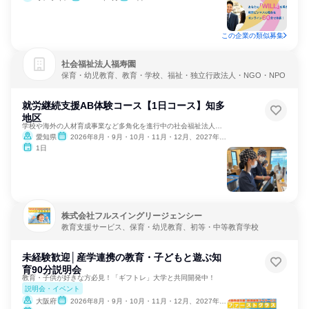
この企業の類似募集
社会福祉法人福寿園
保育・幼児教育、教育・学校、福祉・独立行政法人・NGO・NPO
就労継続支援AB体験コース【1日コース】知多
地区
学校や海外の人材育成事業など多角化を進行中の社会福祉法人です
愛知県
2026年8月・9月・10月・11月・12月、2027年1月・2月
1日
株式会社フルスイングリージェンシー
教育支援サービス、保育・幼児教育、初等・中等教育学校
未経験歓迎│産学連携の教育・子どもと遊ぶ知
育90分説明会
教育・子供が好きな方必見！「ギフトレ」大学と共同開発中！
説明会・イベント
大阪府
2026年8月・9月・10月・11月・12月、2027年1月・2月