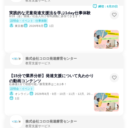
教育支援サービス
締切：8月25日
実践的な児童発達支援法を学ぶ1day仕事体験
8/28（金）開催／社会人向け有料講義に参加できます！
説明会・イベント
仕事体験
東京都
2026年8月
1日
株式会社コロロ発達療育センター
教育支援サービス
【15分で業界分析】発達支援について丸わかり
の動画コンテンツ
応募後1分で視聴可能／療育業界はこれ1本！
説明会・イベント
オンライン
2026年8月・9月・10月・11月・12月、2027年1月
1日
株式会社コロロ発達療育センター
教育支援サービス