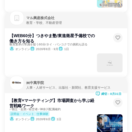
マル興産株式会社
教育・学校、不動産管理
【WEB60分】つきやま塾/東進衛星予備校での
働き方を知る
教育業界の常識を疑う60分/タイ・バンコクでの挑戦も語る
オンライン
2026年8月・9月
1日
㈱中萬学院
人事・人材サービス、出版社・新聞社、教育支援サービス
締切：8月31日
【教育×マーケティング】市場調査から学ぶ経
営戦略ワーク
✅独立・起業✅経営者✅神奈川配属確約
説明会・イベント
仕事体験
オンライン
2026年9月
1日