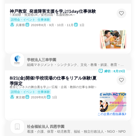
神戸教室_発達障害支援を学ぶ!1day仕事体験
✨未経験・無資格OK／髪色自由・私服勤務OK✨
説明会・イベント
仕事体験
兵庫県
2026年8月・9月・10月・11月
1日
学校法人三幸学園
組織マネジメント・シンクタンク、文化・教養・娯楽、教育・学
校
締切：8月19日
8/21(金)開催!学校現場の仕事をリアル体験!夏
季限定
教育ビジネスの舞台裏を学ぶ✅広報・企画・教師の仕事を体験✨
説明会・イベント
仕事体験
東京都
2026年8月
1日
この企業の類似募集
社会福祉法人 四恩学園
看護・介護、保育・幼児教育、福祉・独立行政法人・NGO・NPO