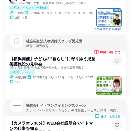
28卒・29卒対象／教育・福祉業界に興味がある方、必見✨
説明会・イベント
仕事体験
茨城県
2026年8月・9月・10月・11月・12月、2027年1月
2日～4日
この企業の類似募集
社会福祉法人横浜婦人クラブ愛児園
保育・幼児教育
締切：明日まで
【横浜開催】子どもの"暮らし"に寄り添う児童
養護施設の見学会
1day│毎日開催│保育士資格を活かし、福祉の現場で働く
説明会・イベント
神奈川県
2026年8月・9月・10月・11月・12月、2027年1月・2月
1日
株式会社イトマンスイミングスクール
スポーツ・レクリエーション、教育支援サービス、保育・幼児教
育
締切：8月31日
【カメラオフ30分】WEB会社説明会でイトマ
ンの仕事を知る