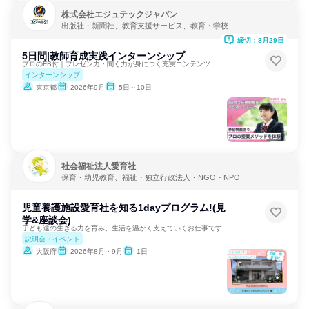
株式会社エジュテックジャパン
出版社・新聞社、教育支援サービス、教育・学校
締切：8月29日
5日間|教師育成実践インターンシップ
プロのFB付｜プレゼン力・聞く力が身につく充実コンテンツ
インターンシップ
東京都
2026年9月
5日～10日
社会福祉法人愛育社
保育・幼児教育、福祉・独立行政法人・NGO・NPO
児童養護施設愛育社を知る1dayプログラム!(見
学&座談会)
子ども達の生きる力を育み、生活を温かく支えていくお仕事です
説明会・イベント
大阪府
2026年8月・9月
1日