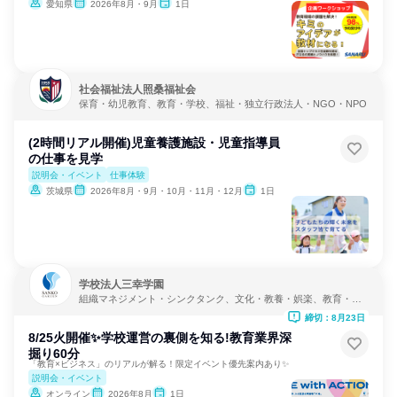
愛知県
2026年8月・9月
1日
社会福祉法人照桑福祉会
保育・幼児教育、教育・学校、福祉・独立行政法人・NGO・NPO
(2時間リアル開催)児童養護施設・児童指導員
の仕事を見学
説明会・イベント
仕事体験
茨城県
2026年8月・9月・10月・11月・12月
1日
学校法人三幸学園
組織マネジメント・シンクタンク、文化・教養・娯楽、教育・学
校
締切：8月23日
8/25火開催✨学校運営の裏側を知る!教育業界深
掘り60分
「教育×ビジネス」のリアルが解る！限定イベント優先案内あり✨
説明会・イベント
オンライン
2026年8月
1日