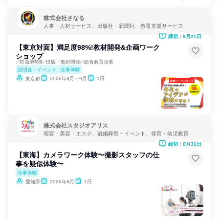
株式会社さなる
人事・人材サービス、出版社・新聞社、教育支援サービス
締切：8月21日
【東京対面】満足度98%!教材開発&企画ワーク
ショップ
✅対面3時間✅出版・教材開発✅総合教育企業
説明会・イベント
仕事体験
東京都
2026年8月・9月
1日
株式会社スタジオアリス
理容・美容・エステ、冠婚葬祭・イベント、保育・幼児教育
締切：8月31日
【東海】カメラワーク体験〜撮影スタッフの仕
事を疑似体験〜
仕事体験
愛知県
2026年8月
1日