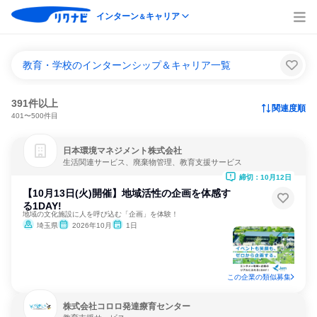
インターン
キャリア
＆
教育・学校のインターンシップ＆キャリア一覧
391件以上
関連度順
401〜500件目
日本環境マネジメント株式会社
生活関連サービス、廃棄物管理、教育支援サービス
締切：10月12日
【10月13日(火)開催】地域活性の企画を体感す
る1DAY!
地域の文化施設に人を呼び込む「企画」を体験！
埼玉県
2026年10月
1日
この企業の類似募集
株式会社コロロ発達療育センター