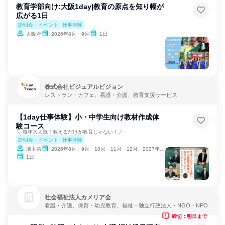
教育学部向け:大阪1day|教育の原点を知り幅が
広がる1日
説明会・イベント
仕事体験
大阪府
2026年8月・9月
1日
株式会社ビジュアルビジョン
レストラン・カフェ、看護・介護、教育支援サービス
【1day仕事体験】小・中学生向け教材作成体
験コース
＼ 毎年大人気！教えるだけが教育じゃない！／
説明会・イベント
仕事体験
埼玉県
2026年8月・9月・10月・11月・12月、2027年1月・2月
1日
社会福祉法人カメリア会
看護・介護、保育・幼児教育、福祉・独立行政法人・NGO・NPO
締切：明日まで