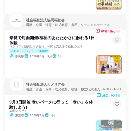
社会福祉法人協同福祉会
看護・介護、保育・幼児教育、市民・ソーシャルサービス
締切：あと5日
奈良で対面開催/福祉のあたたかさに触れる1日
体験
コツコツと誠実に向き合う。仲間と支え合う福祉の現場
説明会・イベント
仕事体験
奈良県
2026年8月・9月
1日
社会福祉法人カメリア会
看護・介護、保育・幼児教育、福祉・独立行政法人・NGO・NPO
締切：9月1日
9月3日開催 老いパークに行って「老い」を体
験しよう!
13時スタート！
東京都
2026年9月
1日