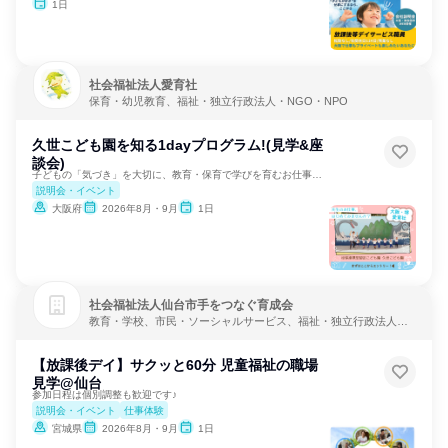
1日
社会福祉法人愛育社
保育・幼児教育、福祉・独立行政法人・NGO・NPO
久世こども園を知る1dayプログラム!(見学&座
談会)
子どもの「気づき」を大切に、教育・保育で学びを育むお仕事です
説明会・イベント
大阪府
2026年8月・9月
1日
社会福祉法人仙台市手をつなぐ育成会
教育・学校、市民・ソーシャルサービス、福祉・独立行政法人・
NGO・NPO
【放課後デイ】サクッと60分 児童福祉の職場
見学@仙台
参加日程は個別調整も歓迎です♪
説明会・イベント
仕事体験
宮城県
2026年8月・9月
1日