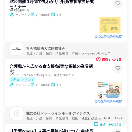
8/10開催 1時間で丸わかり!介護/福祉業界研究
セミナー
WEB開催/60分
オンライン
2026年8月
1日
この企業の類似募集
社会福祉法人協同福祉会
看護・介護、保育・幼児教育、市民・ソーシャルサービス
締切：あと5日
介護職から広がる食支援/誠実な福祉の業界研
究
オンラインで知る！生活を支える介護と食のケア
説明会・イベント
オンライン
2026年8月
1日
この企業の類似募集
株式会社ドットラインホールディングス
看護・介護、保育・幼児教育、福祉・独立行政法人・NGO・NPO
締切：10月15日
【千葉2days】人事の目線が身につく!急成長