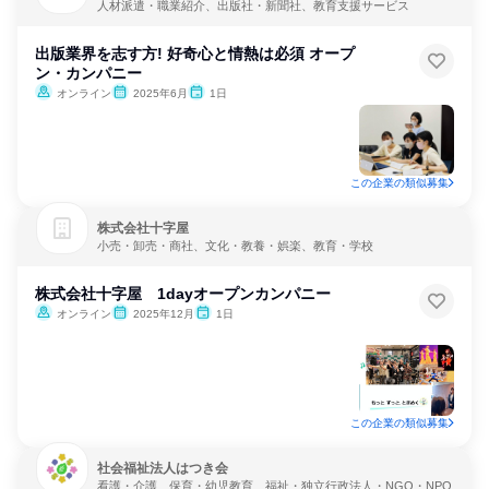
人材派遣・職業紹介、出版社・新聞社、教育支援サービス
出版業界を志す方! 好奇心と情熱は必須 オープ
ン・カンパニー
オンライン
2025年6月
1日
この企業の類似募集
株式会社十字屋
小売・卸売・商社、文化・教養・娯楽、教育・学校
株式会社十字屋 1dayオープンカンパニー
オンライン
2025年12月
1日
この企業の類似募集
社会福祉法人はつき会
看護・介護、保育・幼児教育、福祉・独立行政法人・NGO・NPO