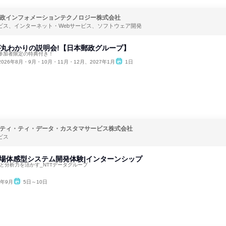
政インフォメーションテクノロジー株式会社
ービス、インターネット・Webサービス、ソフトウェア開発
iTが丸わかりの説明会!【日本郵政グループ】
参加者限定の特典付き！
2026年8月・9月・10月・11月・12月、2027年1月
1日
ティ・ティ・データ・カスタマサービス株式会社
ビス
場体感型システム開発体験|インターンシップ
考と分析力を活かす_NTTデータグループ
6年9月
5日～10日