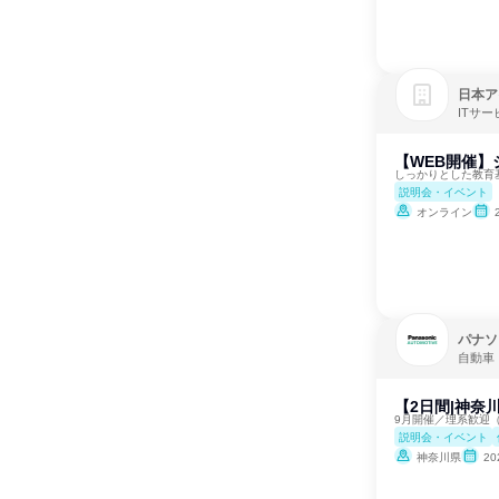
日本ア
ITサ
【WEB開催】
しっかりとした教育
説明会・イベント
オンライン
パナソ
自動車
【2日間|神奈
9月開催／理系歓迎
説明会・イベント
神奈川県
2