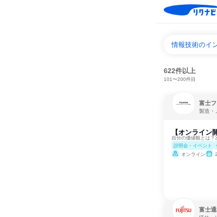
情報技術のイ
622件以上
101〜200件目
富士フ
製造・
【オンライン開
自分の価値観とは？次
説明会・イベント
オンライン
富士通