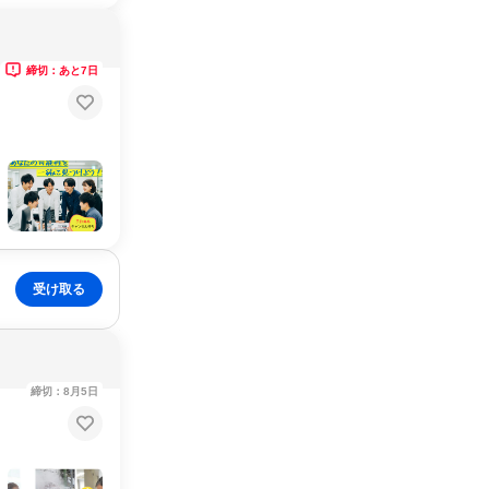
締切：あと7日
受け取る
締切：8月5日