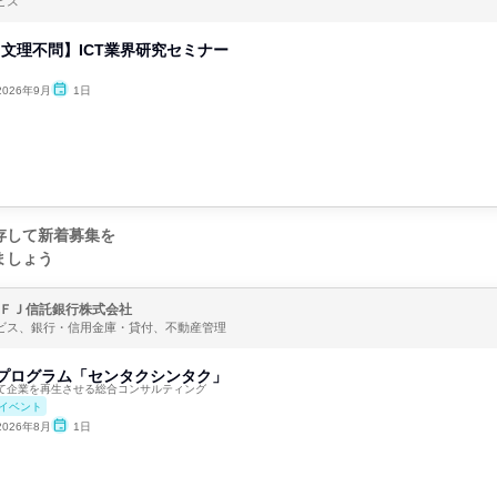
ビス
迎!文理不問】ICT業界研究セミナー
2026年9月
1日
存して新着募集を
ましょう
ＦＪ信託銀行株式会社
ービス、銀行・信用金庫・貸付、不動産管理
感プログラム「センタクシンタク」
て企業を再生させる総合コンサルティング
イベント
2026年8月
1日