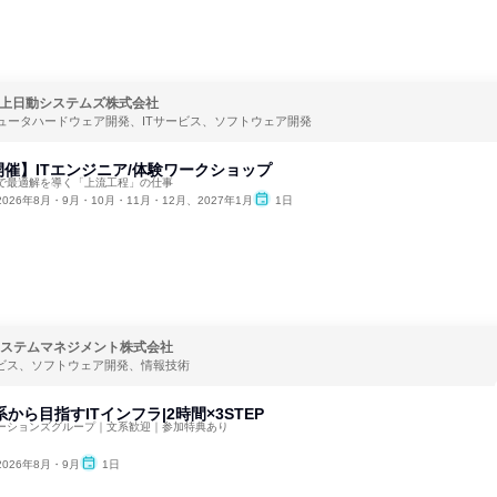
上日動システムズ株式会社
ュータハードウェア開発、ITサービス、ソフトウェア開発
催】ITエンジニア/体験ワークショップ
で最適解を導く「上流工程」の仕事
2026年8月・9月・10月・11月・12月、2027年1月
1日
システムマネジメント株式会社
ービス、ソフトウェア開発、情報技術
系から目指すITインフラ|2時間×3STEP
ーションズグループ｜文系歓迎｜参加特典あり
2026年8月・9月
1日