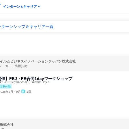
インターン
キャリア
＆
ンターンシップ＆キャリア一覧
イルムビジネスイノベーションジャパン株式会社
メーカー、情報技術
催】FBJ・FB合同1dayワークショップ
への一歩が踏み出せる 体感型1Day！
仕事体験
2026年8月・9月
1日
株式会社