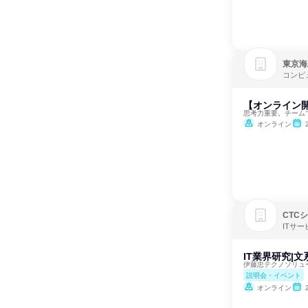
東京海
コンピ
【オンライン開
思考力重要。チーム
オンライン
CTC
ITサ
IT業界研究|文
伊藤忠テクノソリュ
説明会・イベント
オンライン