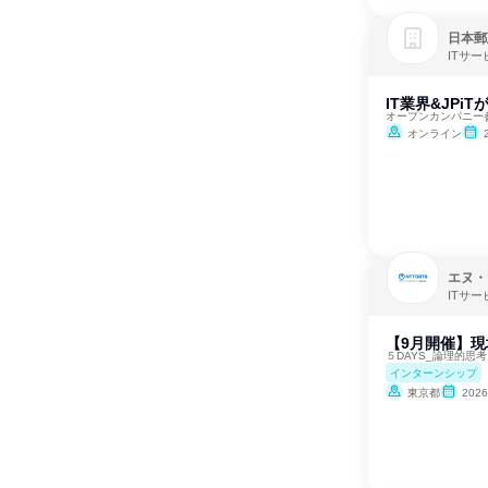
日本郵
ITサ
IT業界&JP
オープンカンパニー
オンライン
エヌ・
ITサー
【9月開催】現
５DAYS_論理的思
インターンシップ
東京都
202