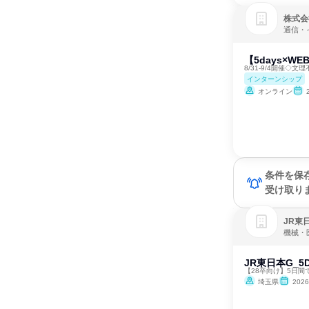
株式会
通信・
【5days×
8/31-9/4開催◇
インターンシップ
オンライン
条件を保
受け取り
JR東
機械・
JR東日本G_5
【28卒向け】5日
埼玉県
202