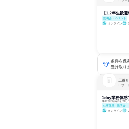
ITサー
【1,2年生歓
説明会・イベント
オンライン
条件を保
受け取り
三菱Ｕ
ITサ
1day業務体
年金制度設計を通し
仕事体験
説明会・
オンライン