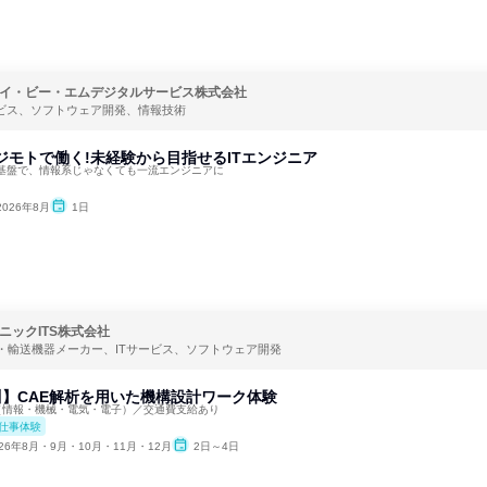
イ・ビー・エムデジタルサービス株式会社
ービス、ソフトウェア開発、情報技術
ジモトで働く!未経験から目指せるITエンジニア
基盤で、情報系じゃなくても一流エンジニアに
2026年8月
1日
ニックITS株式会社
・輸送機器メーカー、ITサービス、ソフトウェア開発
川】CAE解析を用いた機構設計ワーク体験
（情報・機械・電気・電子）／交通費支給あり
仕事体験
026年8月・9月・10月・11月・12月
2日～4日