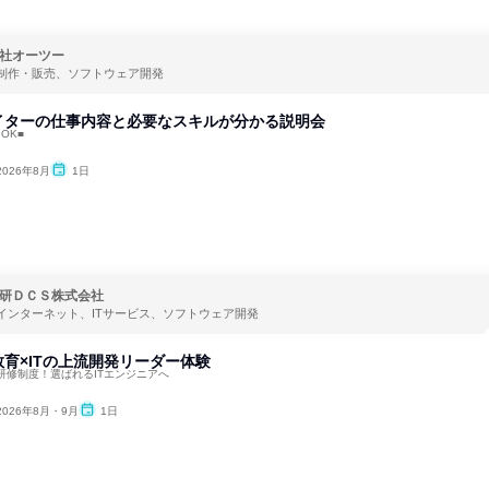
社オーツー
制作・販売、ソフトウェア開発
イターの仕事内容と必要なスキルが分かる説明会
OK■
2026年8月
1日
研ＤＣＳ株式会社
インターネット、ITサービス、ソフトウェア開発
育×ITの上流開発リーダー体験
研修制度！選ばれるITエンジニアへ
2026年8月・9月
1日