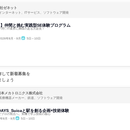
社ゼネット
インターネット、ITサービス、ソフトウェア開発
WEB】仲間と挑む実践型SE体験プログラム
文理不問◇IT業界に興味のある方必見！
2026年8月・9月
5日～10日
存して新着募集を
ましょう
日本メカトロニクス株式会社
医療機器メーカー、鉄道、ソフトウェア開発
DAYS_Suicaと駅を創る企画×技術体験
間でプロの視点へ。実機で学ぶ技術の核心
6年8月・9月
5日～10日