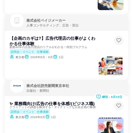
株式会社ペイジメーカー
人事コンサルティング、広告・宣伝
【企画のカギは?】広告代理店の仕事がよくわ
かる仕事体験
創業40年の広告代理店のリアルがわかる！特別プログラム
説明会・イベント
仕事体験
東京都
2026年8月・9月
1日
株式会社読売新聞東京本社
出版社・新聞社
締切：8月19日
✨ 業務職向け/広告の仕事を体感!(ビジネス職)
クライアントの課題を解決する！ダイナミックな広告企画の裏側
説明会・イベント
仕事体験
東京都
2026年9月
1日