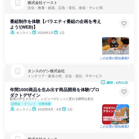
株式会社イースト
文化・教養・娯楽、広告・宣伝、放送・テレビ局
番組制作を体験【バラエティ番組の企画を考え
よう!(WEB)】
オンライン
2026年1月
1日
この企業の類似募集
タンスのゲン株式会社
インテリア・家具小売、広告・宣伝、ITサービス
締切：8月31日
年間1000商品を生み出す商品開発を体験/プロ
ダクトデザイン
顧客の声をカタチに。レビューがヒットに変わる瞬間を創る
説明会・イベント
仕事体験
オンライン
2026年8月・9月
1日
この企業の類似募集