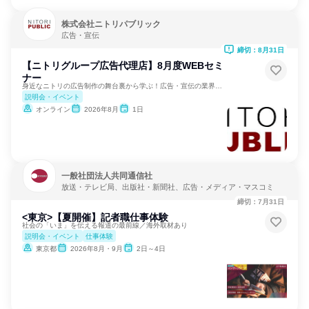
株式会社ニトリパブリック
広告・宣伝
締切：8月31日
【ニトリグループ広告代理店】8月度WEBセミ
ナー
身近なニトリの広告制作の舞台裏から学ぶ！広告・宣伝の業界研究
説明会・イベント
オンライン
2026年8月
1日
一般社団法人共同通信社
放送・テレビ局、出版社・新聞社、広告・メディア・マスコミ
締切：7月31日
<東京>【夏開催】記者職仕事体験
社会の「いま」を伝える報道の最前線／海外取材あり
説明会・イベント
仕事体験
東京都
2026年8月・9月
2日～4日