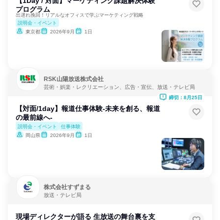
【1Day / 対面】マーケティング課題解決体験
プログラム
出遅れ挽回！リアルなオフィスで学ぶマーケティング戦略
説明会・イベント
東京都
2026年9月
1日
RSK山陽放送株式会社
芸術・娯楽・レクリエーション、広告・宣伝、放送・テレビ局
締切：8月25日
【対面/1day】報道仕事体験-未来を創る、報道
の最前線へ-
説明会・イベント
仕事体験
岡山県
2026年9月
1日
株式会社すずまる
放送・テレビ局
現場ディレクターが語る 生放送の舞台裏を支