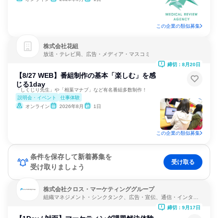
この企業の類似募集
株式会社花組
放送・テレビ局、広告・メディア・マスコミ
締切：8月20日
【8/27 WEB】番組制作の基本「楽しむ」を感
じる1day
「しくじり先生」や「相葉マナブ」など有名番組多数制作！
説明会・イベント
仕事体験
オンライン
2026年8月
1日
この企業の類似募集
条件を保存して新着募集を
受け取る
受け取りましょう
株式会社クロス・マーケティンググループ
組織マネジメント・シンクタンク、広告・宣伝、通信・インター
ネット
締切：9月17日