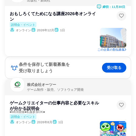
出版社・新聞社
締切：11月30日
おもしろくてためになる講座2026冬オンライ
ン
説明会・イベント
オンライン
2026年12月
1日
この企業の類似募集
条件を保存して新着募集を
受け取る
受け取りましょう
株式会社オーツー
ゲーム制作・販売、ソフトウェア開発
ゲームクリエイターの仕事内容と必要なスキル
が分かる説明会
■WEB開催■私服参加OK■
説明会・イベント
オンライン
2026年8月
1日