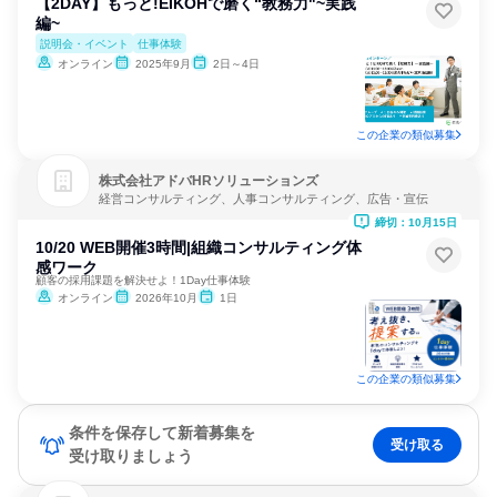
【2DAY】もっと!EIKOHで磨く“教務力"~実践
編~
説明会・イベント
仕事体験
オンライン
2025年9月
2日～4日
この企業の類似募集
株式会社アドバHRソリューションズ
経営コンサルティング、人事コンサルティング、広告・宣伝
締切：10月15日
10/20 WEB開催3時間|組織コンサルティング体
感ワーク
顧客の採用課題を解決せよ！1Day仕事体験
オンライン
2026年10月
1日
この企業の類似募集
条件を保存して新着募集を
受け取る
受け取りましょう