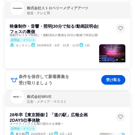
株式会社ストロベリーメディアアーツ
放送・テレビ局
映像制作・音響・照明|30分で知る!動画説明会|
フェスの裏側
移動中やスキマ時間に！感動演出の裏側を30分の動画で特別公開
説明会・イベント
オンライン
2026年8月・9月・10月・11月
1日
条件を保存して新着募集を
受け取る
受け取りましょう
株式会社WAVE
広告・メディア・マスコミ
28年卒【東京開催!】「道の駅」広報企画
2DAYS仕事体験
マーケティングと広報の面白さを体験！
説明会・イベント
東京都
2026年8月・9月
2日～4日