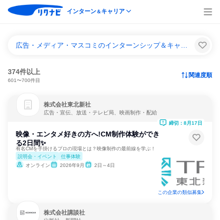
インターン
キャリア
＆
広告・メディア・マスコミのインターンシップ＆キャリア一覧
374件以上
関連度順
601〜700件目
株式会社東北新社
広告・宣伝、放送・テレビ局、映画制作・配給
締切：8月17日
映像・エンタメ好きの方へ!CM制作体験ができ
る2日間✨
有名CMを手掛けるプロの現場とは？映像制作の最前線を学ぶ！
説明会・イベント
仕事体験
オンライン
2026年9月
2日～4日
この企業の類似募集
株式会社講談社