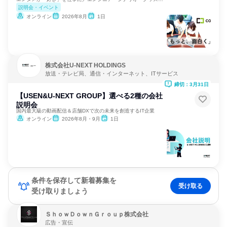
説明会・イベント
オンライン
2026年8月
1日
株式会社U-NEXT HOLDINGS
放送・テレビ局、通信・インターネット、ITサービス
締切：3月31日
【USEN&U-NEXT GROUP】選べる2種の会社
説明会
国内最大級の動画配信＆店舗DXで次の未来を創造するIT企業
オンライン
2026年8月・9月
1日
条件を保存して新着募集を
受け取る
受け取りましょう
ＳｈｏｗＤｏｗｎＧｒｏｕｐ株式会社
広告・宣伝