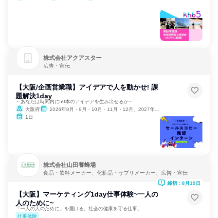
株式会社アクアスター
広告・宣伝
【大阪/企画営業職】アイデアで人を動かせ! 課
題解決1day
～あなたは時間内に50本のアイデアを生み出せるか～
大阪府
2026年8月・9月・10月・11月・12月、2027年1月・2月
1日
株式会社山田養蜂場
食品・飲料メーカー、化粧品・サプリメーカー、広告・宣伝
締切：8月19日
【大阪】マーケティング1day仕事体験~一人の
人のために~
「一人の人のために」を届ける。社会の健康を守る仕事。
仕事体験