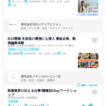
オンライン
2026年8月・9月・10月・11月・12月
1日
この企業の類似募集
株式会社SBSメディアビジョン
放送・テレビ局、広告・メディア・マスコミ
8/12開催 生放送の裏側にも潜入 番組企画、動
画編集体験
未経験でも大丈夫◎現役ディレクターやカメラスタッフが教えます
説明会・イベント
仕事体験
静岡県
2026年8月・9月・10月・11月
1日
株式会社メディカルレビュー社
広告・宣伝、出版社・新聞社
締切：8月25日
医療業界の伝える仕事!職種別1Dayワークショ
ップ
9月2日(水)10時～WEB開催！
仕事体験
オンライン
2026年9月
1日