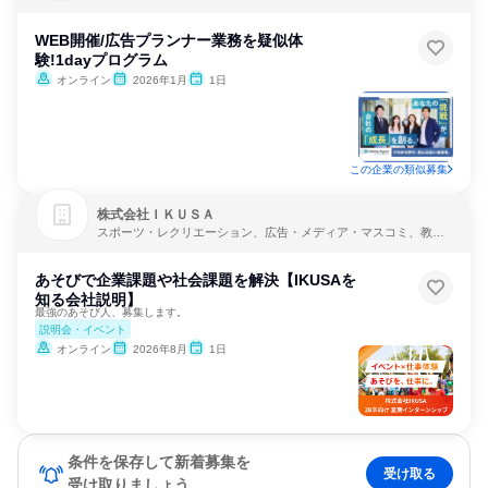
WEB開催/広告プランナー業務を疑似体
験!1dayプログラム
オンライン
2026年1月
1日
この企業の類似募集
株式会社ＩＫＵＳＡ
スポーツ・レクリエーション、広告・メディア・マスコミ、教育
支援サービス
あそびで企業課題や社会課題を解決【IKUSAを
知る会社説明】
最強のあそび人、募集します。
説明会・イベント
オンライン
2026年8月
1日
条件を保存して新着募集を
受け取る
受け取りましょう