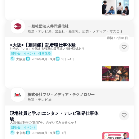
一般社団法人共同通信社
放送・テレビ局、出版社・新聞社、広告・メディア・マスコミ
締切：7月31日
<大阪>【夏開催】記者職仕事体験
社会の「いま」を伝える報道の最前線／海外取材あり
説明会・イベント
仕事体験
大阪府
2026年8月・9月
2日～4日
株式会社フジ・メディア・テクノロジー
放送・テレビ局
現場社員と学ぶ!エンタメ・テレビ業界仕事体
験
人気番組制作の“裏側”を、のぞいてみませんか？
説明会・イベント
東京都
2026年8月・9月
1日