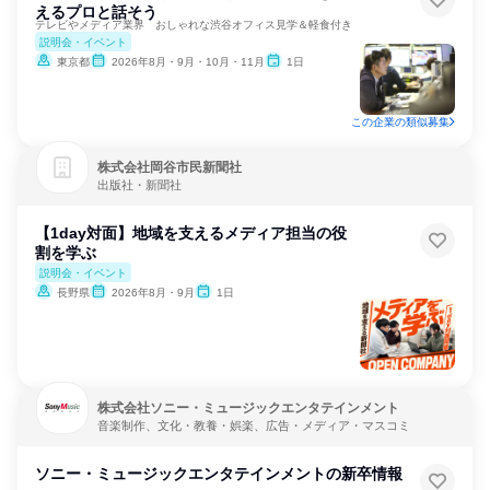
えるプロと話そう
テレビやメディア業界 おしゃれな渋谷オフィス見学＆軽食付き
説明会・イベント
東京都
2026年8月・9月・10月・11月
1日
この企業の類似募集
株式会社岡谷市民新聞社
出版社・新聞社
【1day対面】地域を支えるメディア担当の役
割を学ぶ
説明会・イベント
長野県
2026年8月・9月
1日
株式会社ソニー・ミュージックエンタテインメント
音楽制作、文化・教養・娯楽、広告・メディア・マスコミ
ソニー・ミュージックエンタテインメントの新卒情報