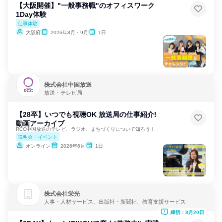
【大阪開催】"一般事務職"のオフィスワーク
1Day体験
仕事体験
大阪府
2026年8月・9月
1日
株式会社中国放送
放送・テレビ局
【28卒】いつでも視聴OK 放送局の仕事紹介!
動画アーカイブ
RCC中国放送のテレビ、ラジオ、まちづくりについて知ろう！
説明会・イベント
オンライン
2026年6月
1日
株式会社栄光
人事・人材サービス、出版社・新聞社、教育支援サービス
締切：8月20日