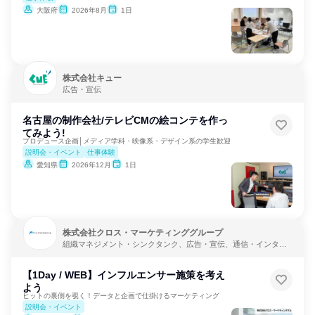
大阪府
2026年8月
1日
株式会社キュー
広告・宣伝
名古屋の制作会社/テレビCMの絵コンテを作っ
てみよう!
プロデュース企画│メディア学科・映像系・デザイン系の学生歓迎
説明会・イベント
仕事体験
愛知県
2026年12月
1日
株式会社クロス・マーケティンググループ
組織マネジメント・シンクタンク、広告・宣伝、通信・インター
ネット
【1Day / WEB】インフルエンサー施策を考え
よう
ヒットの裏側を覗く！データと企画で仕掛けるマーケティング
説明会・イベント