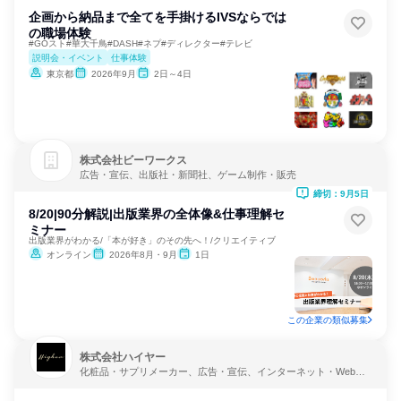
企画から納品まで全てを手掛けるIVSならでは
の職場体験
#GOスト#華大千鳥#DASH#ネプ#ディレクター#テレビ
説明会・イベント
仕事体験
東京都
2026年9月
2日～4日
株式会社ビーワークス
広告・宣伝、出版社・新聞社、ゲーム制作・販売
締切：9月5日
8/20|90分解説|出版業界の全体像&仕事理解セ
ミナー
出版業界がわかる/「本が好き」のその先へ！/クリエイティブ
オンライン
2026年8月・9月
1日
この企業の類似募集
株式会社ハイヤー
化粧品・サプリメーカー、広告・宣伝、インターネット・Webサ
ービス