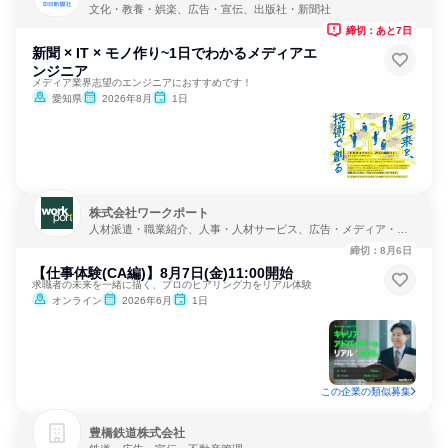
文化・教養・娯楽、広告・宣伝、出版社・新聞社
締切：あと7日
新聞 × IT × モノ作り~1日でわかるメディアエ
ンジニア
メディア業界志望のエンジニアにおすすめです！
愛知県
2026年8月
1日
株式会社ワークポート
人材派遣・職業紹介、人事・人材サービス、広告・メディア・マ
スコミ
締切：8月6日
【仕事体験(CA編)】8月7日(金)11:00開始
求職者の未来を一緒に描く、プロのヒアリング力をリアル体験
オンライン
2026年6月
1日
この企業の類似募集
豊橋鉄道株式会社