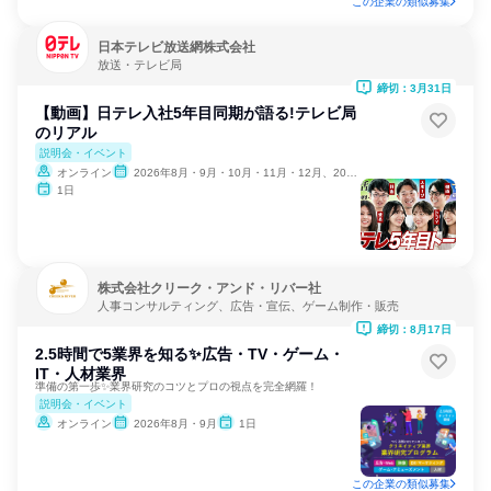
この企業の類似募集
日本テレビ放送網株式会社
放送・テレビ局
締切：3月31日
【動画】日テレ入社5年目同期が語る!テレビ局
のリアル
説明会・イベント
オンライン
2026年8月・9月・10月・11月・12月、2027年1月・2月
1日
株式会社クリーク・アンド・リバー社
人事コンサルティング、広告・宣伝、ゲーム制作・販売
締切：8月17日
2.5時間で5業界を知る✨広告・TV・ゲーム・
IT・人材業界
準備の第一歩✨業界研究のコツとプロの視点を完全網羅！
説明会・イベント
オンライン
2026年8月・9月
1日
この企業の類似募集