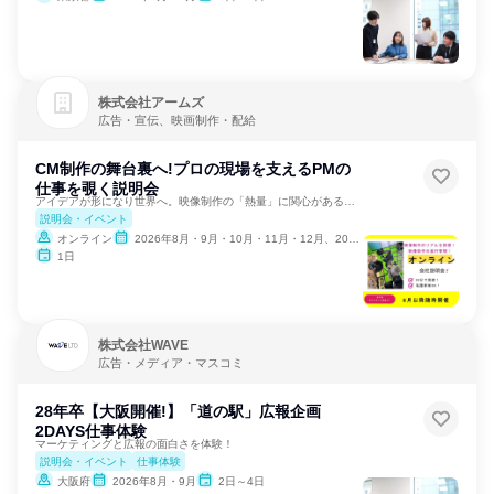
株式会社アームズ
広告・宣伝、映画制作・配給
CM制作の舞台裏へ!プロの現場を支えるPMの
仕事を覗く説明会
アイデアが形になり世界へ。映像制作の「熱量」に関心がある方へ
説明会・イベント
オンライン
2026年8月・9月・10月・11月・12月、2027年1月
1日
株式会社WAVE
広告・メディア・マスコミ
28年卒【大阪開催!】「道の駅」広報企画
2DAYS仕事体験
マーケティングと広報の面白さを体験！
説明会・イベント
仕事体験
大阪府
2026年8月・9月
2日～4日