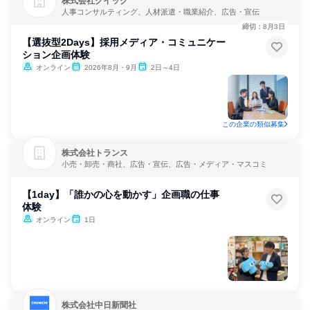
株式会社クイック
人事コンサルティング、人材派遣・職業紹介、広告・宣伝
締切：8月3日
【選抜型2Days】採用メディア・コミュニケー
ション企画体験
オンライン
2026年8月・9月
2日～4日
この企業の類似募集
株式会社トランス
小売・卸売・商社、広告・宣伝、広告・メディア・マスコミ
【1day】「誰かの心を動かす」企画職の仕事
体験
オンライン
1日
株式会社中日新聞社