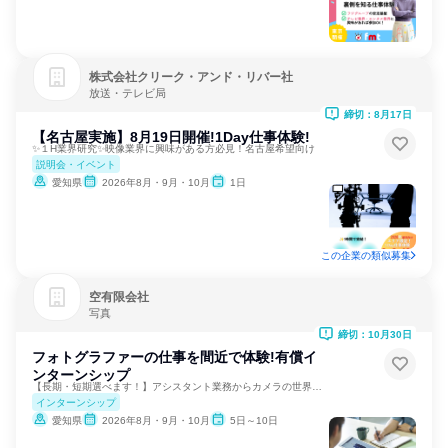
株式会社クリーク・アンド・リバー社
放送・テレビ局
締切：8月17日
【名古屋実施】8月19日開催!1Day仕事体験!
✨１H業界研究✨映像業界に興味がある方必見！名古屋希望向け
説明会・イベント
愛知県
2026年8月・9月・10月
1日
この企業の類似募集
空有限会社
写真
締切：10月30日
フォトグラファーの仕事を間近で体験!有償イ
ンターンシップ
【長期・短期選べます！】アシスタント業務からカメラの世界へ！
インターンシップ
愛知県
2026年8月・9月・10月
5日～10日