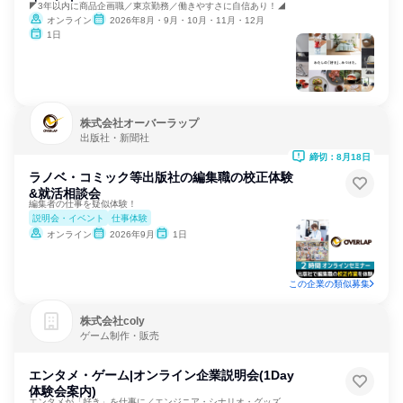
◤3年以内に商品企画職／東京勤務／働きやすさに自信あり！◢
オンライン
2026年8月・9月・10月・11月・12月
1日
株式会社オーバーラップ
出版社・新聞社
締切：8月18日
ラノベ・コミック等出版社の編集職の校正体験
&就活相談会
編集者の仕事を疑似体験！
説明会・イベント
仕事体験
オンライン
2026年9月
1日
この企業の類似募集
株式会社coly
ゲーム制作・販売
エンタメ・ゲーム|オンライン企業説明会(1Day
体験会案内)
エンタメが「好き」を仕事に／エンジニア・シナリオ・グッズ企画