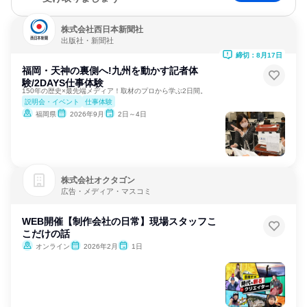
株式会社西日本新聞社
出版社・新聞社
締切：8月17日
福岡・天神の裏側へ!九州を動かす記者体
験/2DAYS仕事体験
150年の歴史×最先端メディア！取材のプロから学ぶ2日間。
説明会・イベント
仕事体験
福岡県
2026年9月
2日～4日
株式会社オクタゴン
広告・メディア・マスコミ
WEB開催【制作会社の日常】現場スタッフこ
こだけの話
オンライン
2026年2月
1日