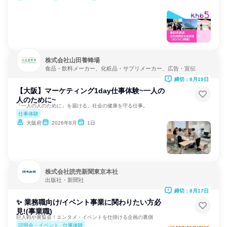
株式会社山田養蜂場
食品・飲料メーカー、化粧品・サプリメーカー、広告・宣伝
締切：8月19日
【大阪】マーケティング1day仕事体験~一人の
人のために~
「一人の人のために」を届ける。社会の健康を守る仕事。
仕事体験
大阪府
2026年8月
1日
株式会社読売新聞東京本社
出版社・新聞社
締切：8月17日
✨ 業務職向け/イベント事業に関わりたい方必
見!(事業職)
巨人戦や展覧会！エンタメ・イベントを仕掛ける企画の裏側
説明会・イベント
仕事体験