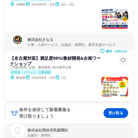
沖縄県
2026年8月・9月
2日～4日
株式会社さなる
人事・人材サービス、出版社・新聞社、教育支援サービス
締切：8月21日
【名古屋対面】満足度98%!教材開発&企画ワー
クショップ
✅対面3時間✅出版・教材開発✅総合教育企業
説明会・イベント
仕事体験
愛知県
2026年8月・9月
1日
条件を保存して新着募集を
受け取る
受け取りましょう
株式会社岡谷市民新聞社
出版社・新聞社