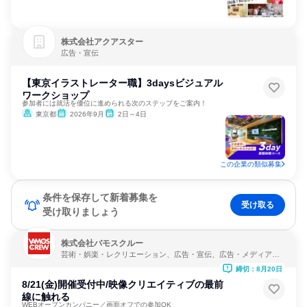
株式会社アクアスター
広告・宣伝
【東京イラストレーター職】3daysビジュアル
ワークショップ
参加者には就活を優位に進められる次のステップをご案内！
東京都
2026年9月
2日～4日
この企業の類似募集
条件を保存して新着募集を
受け取る
受け取りましょう
株式会社バモスクルー
芸術・娯楽・レクリエーション、広告・宣伝、広告・メディア・
マスコミ
締切：8月20日
8/21(金)開催受付中/映像クリエイティブの最前
線に触れる
WEBオープンカンパニー／画面オフでの参加OK