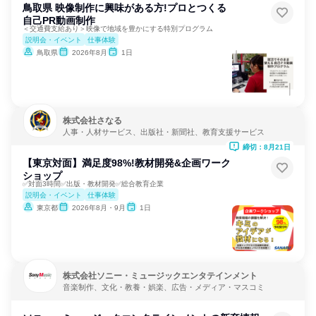
鳥取県 映像制作に興味がある方!プロとつくる
自己PR動画制作
＜交通費支給あり＞映像で地域を豊かにする特別プログラム
説明会・イベント
仕事体験
鳥取県
2026年8月
1日
株式会社さなる
人事・人材サービス、出版社・新聞社、教育支援サービス
締切：8月21日
【東京対面】満足度98%!教材開発&企画ワーク
ショップ
✅対面3時間✅出版・教材開発✅総合教育企業
説明会・イベント
仕事体験
東京都
2026年8月・9月
1日
株式会社ソニー・ミュージックエンタテインメント
音楽制作、文化・教養・娯楽、広告・メディア・マスコミ