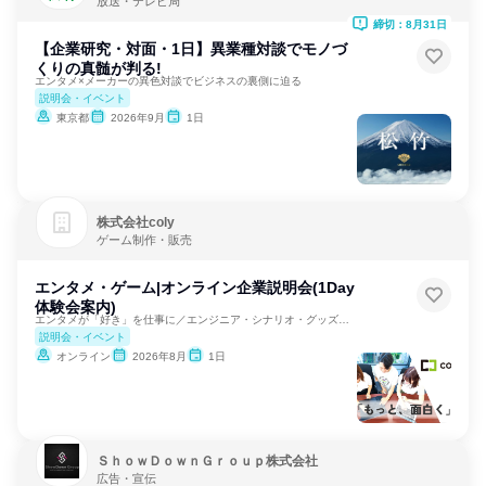
放送・テレビ局
締切：8月31日
【企業研究・対面・1日】異業種対談でモノづ
くりの真髄が判る!
エンタメ×メーカーの異色対談でビジネスの裏側に迫る
説明会・イベント
東京都
2026年9月
1日
株式会社coly
ゲーム制作・販売
エンタメ・ゲーム|オンライン企業説明会(1Day
体験会案内)
エンタメが「好き」を仕事に／エンジニア・シナリオ・グッズ企画
説明会・イベント
オンライン
2026年8月
1日
ＳｈｏｗＤｏｗｎＧｒｏｕｐ株式会社
広告・宣伝