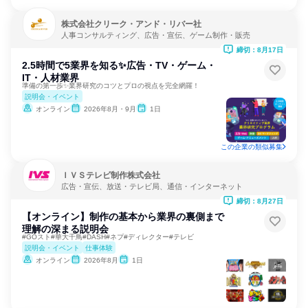
株式会社クリーク・アンド・リバー社
人事コンサルティング、広告・宣伝、ゲーム制作・販売
締切：8月17日
2.5時間で5業界を知る✨広告・TV・ゲーム・
IT・人材業界
準備の第一歩✨業界研究のコツとプロの視点を完全網羅！
説明会・イベント
オンライン
2026年8月・9月
1日
この企業の類似募集
ＩＶＳテレビ制作株式会社
広告・宣伝、放送・テレビ局、通信・インターネット
締切：8月27日
【オンライン】制作の基本から業界の裏側まで
理解の深まる説明会
#GOスト#華大千鳥#DASH#ネプ#ディレクター#テレビ
説明会・イベント
仕事体験
オンライン
2026年8月
1日