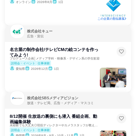
オンライン
2026年8月
1日
この企業の類似募集
株式会社キュー
広告・宣伝
名古屋の制作会社/テレビCMの絵コンテを作っ
てみよう!
プロデュース企画│メディア学科・映像系・デザイン系の学生歓迎
説明会・イベント
仕事体験
愛知県
2026年12月
1日
株式会社SBSメディアビジョン
放送・テレビ局、広告・メディア・マスコミ
8/12開催 生放送の裏側にも潜入 番組企画、動
画編集体験
未経験でも大丈夫◎現役ディレクターやカメラスタッフが教えます
説明会・イベント
仕事体験
静岡県
2026年8月・9月・10月・11月
1日