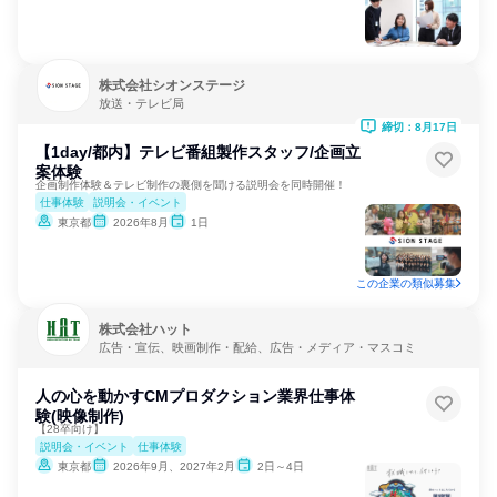
株式会社シオンステージ
放送・テレビ局
締切：8月17日
【1day/都内】テレビ番組製作スタッフ/企画立
案体験
企画制作体験＆テレビ制作の裏側を聞ける説明会を同時開催！
仕事体験
説明会・イベント
東京都
2026年8月
1日
この企業の類似募集
株式会社ハット
広告・宣伝、映画制作・配給、広告・メディア・マスコミ
人の心を動かすCMプロダクション業界仕事体
験(映像制作)
【28卒向け】
説明会・イベント
仕事体験
東京都
2026年9月、2027年2月
2日～4日