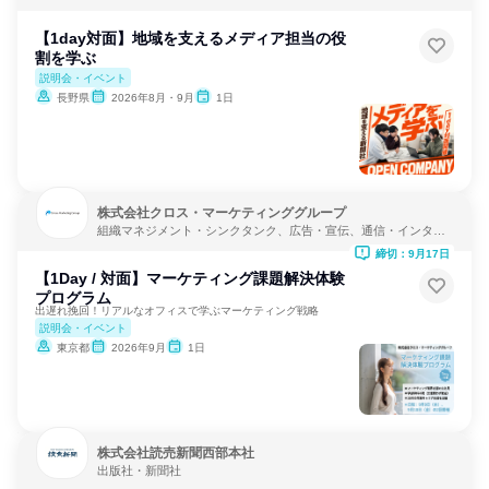
【1day対面】地域を支えるメディア担当の役
割を学ぶ
説明会・イベント
長野県
2026年8月・9月
1日
株式会社クロス・マーケティンググループ
組織マネジメント・シンクタンク、広告・宣伝、通信・インター
ネット
締切：9月17日
【1Day / 対面】マーケティング課題解決体験
プログラム
出遅れ挽回！リアルなオフィスで学ぶマーケティング戦略
説明会・イベント
東京都
2026年9月
1日
株式会社読売新聞西部本社
出版社・新聞社