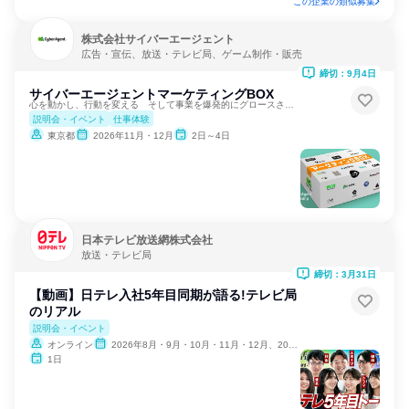
この企業の類似募集
株式会社サイバーエージェント
広告・宣伝、放送・テレビ局、ゲーム制作・販売
締切：9月4日
サイバーエージェントマーケティングBOX
心を動かし、行動を変える そして事業を爆発的にグロースさせる
説明会・イベント
仕事体験
東京都
2026年11月・12月
2日～4日
日本テレビ放送網株式会社
放送・テレビ局
締切：3月31日
【動画】日テレ入社5年目同期が語る!テレビ局
のリアル
説明会・イベント
オンライン
2026年8月・9月・10月・11月・12月、2027年1月・2月
1日