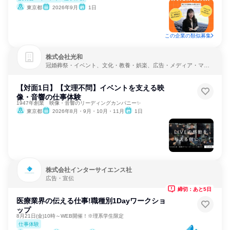
東京都
2026年9月
1日
この企業の類似募集
株式会社光和
冠婚葬祭・イベント、文化・教養・娯楽、広告・メディア・マス
コミ
【対面1日】【文理不問】イベントを支える映
像・音響の仕事体験
1947年創業 映像・音響のリーディングカンパニー✨
東京都
2026年8月・9月・10月・11月
1日
株式会社インターサイエンス社
広告・宣伝
締切：あと5日
医療業界の伝える仕事!職種別1Dayワークショ
ップ
8月21日(金)10時～WEB開催！※理系学生限定
仕事体験