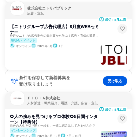
株式会社ニトリパブリック
広告・宣伝
締切：8月31日
【ニトリグループ広告代理店】8月度WEBセミ
ナー
身近なニトリの広告制作の舞台裏から学ぶ！広告・宣伝の業界研究
説明会・イベント
オンライン
2026年8月
1日
条件を保存して新着募集を
受け取る
受け取りましょう
ＦＩＤＩＡ株式会社
人材派遣・職業紹介、看護・介護、広告・宣伝
締切：8月21日
🌻人の強みを見つけるプロ体験🌻5日間インタ
ーン【特典付】
自分の人生を切り開く一歩を、一緒に踏み出してみませんか？
インターンシップ
オンライン
2026年8月・9月
5日～10日