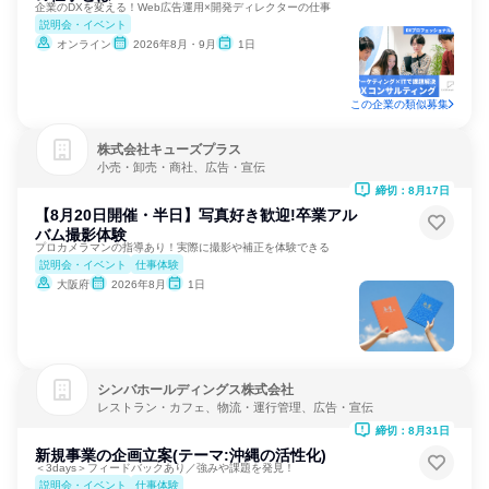
企業のDXを変える！Web広告運用×開発ディレクターの仕事
説明会・イベント
オンライン
2026年8月・9月
1日
この企業の類似募集
株式会社キューズプラス
小売・卸売・商社、広告・宣伝
締切：8月17日
【8月20日開催・半日】写真好き歓迎!卒業アル
バム撮影体験
プロカメラマンの指導あり！実際に撮影や補正を体験できる
説明会・イベント
仕事体験
大阪府
2026年8月
1日
シンバホールディングス株式会社
レストラン・カフェ、物流・運行管理、広告・宣伝
締切：8月31日
新規事業の企画立案(テーマ:沖縄の活性化)
＜3days＞フィードバックあり／強みや課題を発見！
説明会・イベント
仕事体験