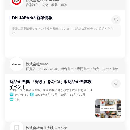
株式会社LDH JAPAN
音楽制作、文化・教養・娯楽
LDH JAPANの新卒情報
外部の新卒情報サイトの情報を掲載しています。詳細は遷移先でご確認くださ
い。
株式会社dinos
百貨店・アパレル小売、総合商社・専門商社・卸売、広告・宣伝
商品企画職 「好き」をみつける商品企画体験
イベント
◤3年以内に商品企画職／東京勤務／働きやすさに自信あり！◢
オンライン
2026年8月・9月・10月・11月・12月
1日
株式会社角川大映スタジオ