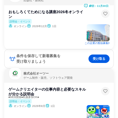
出版社・新聞社
締切：11月30日
おもしろくてためになる講座2026冬オンライ
ン
説明会・イベント
オンライン
2026年12月
1日
この企業の類似募集
条件を保存して新着募集を
受け取る
受け取りましょう
株式会社オーツー
ゲーム制作・販売、ソフトウェア開発
ゲームクリエイターの仕事内容と必要なスキル
が分かる説明会
■WEB開催■私服参加OK■
説明会・イベント
オンライン
2026年8月
1日