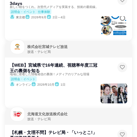
3days
新しい朝をつくれ。次世代メディアを実装する、技術の最前線。
説明会・イベント
仕事体験
東京都
2026年9月
2日～4日
株式会社宮城テレビ放送
放送・テレビ局
【WEB】宮城県で16年連続、視聴率年度三冠
王の裏側を知る
地域に密着した情報発信の裏側！メディアのリアルな現場
説明会・イベント
オンライン
2026年10月
1日
北海道文化放送株式会社
放送・テレビ局
【札幌・文理不問】テレビ局・「いっとこ!」