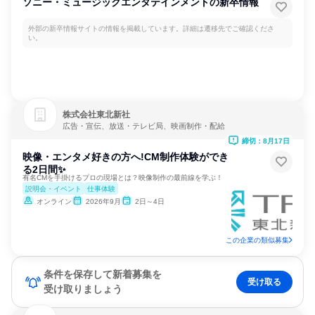
ソニー・ミュージックエンタテインメントの新卒情報
外部の新卒情報サイトの情報を掲載しています。詳細は遷移先でご確認くださ
い。
株式会社東北新社
広告・宣伝、放送・テレビ局、映画制作・配給
締切：8月17日
映像・エンタメ好きの方へ!CM制作体験ができ
る2日間✨
有名CMを手掛けるプロの現場とは？映像制作の最前線を学ぶ！
説明会・イベント
仕事体験
オンライン
2026年9月
2日～4日
この企業の類似募集
条件を保存して新着募集を
受け取る
受け取りましょう