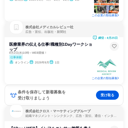
この企業の類似募集
株式会社メディカルレビュー社
広告・宣伝、出版社・新聞社
締切：8月25日
医療業界の伝える仕事!職種別1Dayワークショ
ップ
9月2日(水)10時～WEB開催！
仕事体験
オンライン
2026年9月
1日
この企業の類似募集
条件を保存して新着募集を
受け取る
受け取りましょう
株式会社クロス・マーケティンググループ
組織マネジメント・シンクタンク、広告・宣伝、通信・インター
ネット