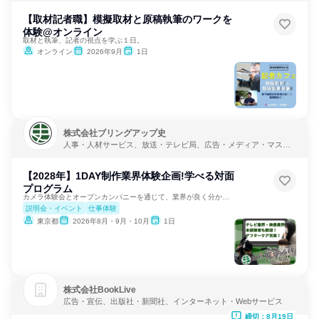
【取材記者職】模擬取材と原稿執筆のワークを
体験@オンライン
取材と執筆、記者の視点を学ぶ１日。
オンライン
2026年9月
1日
株式会社ブリングアップ史
人事・人材サービス、放送・テレビ局、広告・メディア・マスコ
ミ
【2028年】1DAY制作業界体験企画!学べる対面
プログラム
カメラ体験会とオープンカンパニーを通じて、業界が良く分かる！
説明会・イベント
仕事体験
東京都
2026年8月・9月・10月
1日
株式会社BookLive
広告・宣伝、出版社・新聞社、インターネット・Webサービス
締切：8月19日