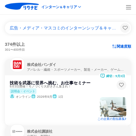
インターン
キャリア
＆
広告・メディア・マスコミのインターンシップ＆キャリア一覧
374件以上
関連度順
301〜400件目
株式会社バンダイ
アパレル・繊維・スポーツメーカー、製造・メーカー、ゲーム制
作・販売
締切：9月3日
技術を武器に世界へ挑む、お仕事セミナー
9月3日開催！モノづくり大好きさん集まれ！
説明会・イベント
オンライン
2026年9月
1日
この企業の類似募集
株式会社講談社