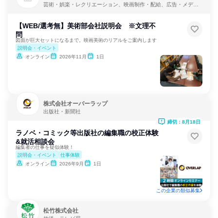
芸術・娯楽・レクリエーション、映画制作・配給、広告・メディ
ア・マスコミ
【WEB/選考無】美術部会社説明会 ※文理不
問
図面が巨大セットになるまで。映画美術のリアルをご案内します
説明会・イベント
オンライン
2026年11月
1日
株式会社オーバーラップ
出版社・新聞社
締切：8月18日
ラノベ・コミック等出版社の編集職の校正体験
&就活相談会
編集者の仕事を疑似体験！
説明会・イベント
仕事体験
オンライン
2026年9月
1日
この企業の類似募集
松竹株式会社