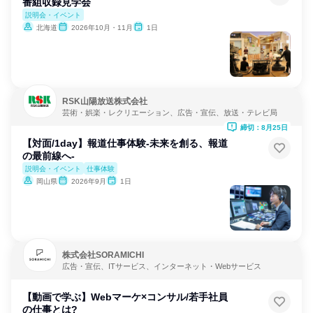
番組収録見学会
説明会・イベント
北海道
2026年10月・11月
1日
RSK山陽放送株式会社
芸術・娯楽・レクリエーション、広告・宣伝、放送・テレビ局
締切：8月25日
【対面/1day】報道仕事体験-未来を創る、報道
の最前線へ-
説明会・イベント
仕事体験
岡山県
2026年9月
1日
株式会社SORAMICHI
広告・宣伝、ITサービス、インターネット・Webサービス
【動画で学ぶ】Webマーケ×コンサル/若手社員
の仕事とは?