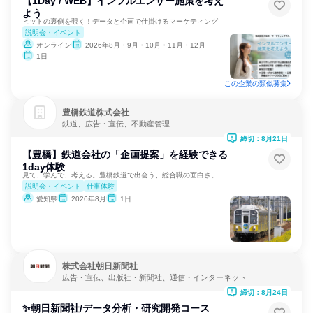
【1Day / WEB】インフルエンサー施策を考え
よう
ヒットの裏側を覗く！データと企画で仕掛けるマーケティング
説明会・イベント
オンライン
2026年8月・9月・10月・11月・12月
1日
この企業の類似募集
豊橋鉄道株式会社
鉄道、広告・宣伝、不動産管理
締切：8月21日
【豊橋】鉄道会社の「企画提案」を経験できる
1day体験
見て、学んで、考える。豊橋鉄道で出会う、総合職の面白さ。
説明会・イベント
仕事体験
愛知県
2026年8月
1日
株式会社朝日新聞社
広告・宣伝、出版社・新聞社、通信・インターネット
締切：8月24日
✨朝日新聞社/データ分析・研究開発コース