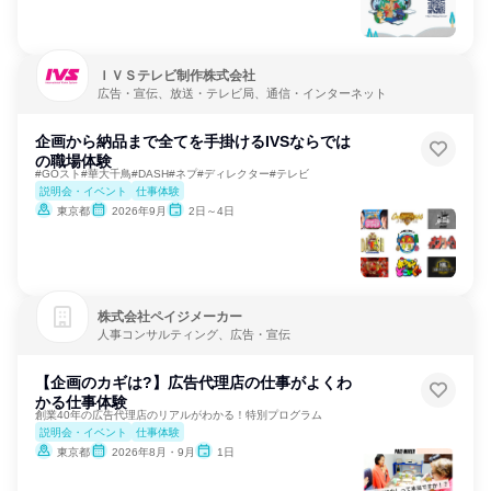
ＩＶＳテレビ制作株式会社
広告・宣伝、放送・テレビ局、通信・インターネット
企画から納品まで全てを手掛けるIVSならでは
の職場体験
#GOスト#華大千鳥#DASH#ネプ#ディレクター#テレビ
説明会・イベント
仕事体験
東京都
2026年9月
2日～4日
株式会社ペイジメーカー
人事コンサルティング、広告・宣伝
【企画のカギは?】広告代理店の仕事がよくわ
かる仕事体験
創業40年の広告代理店のリアルがわかる！特別プログラム
説明会・イベント
仕事体験
東京都
2026年8月・9月
1日