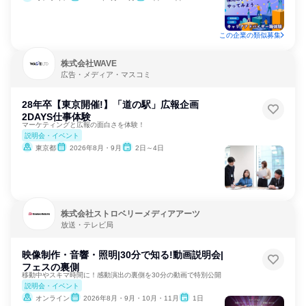
この企業の類似募集
株式会社WAVE
広告・メディア・マスコミ
28年卒【東京開催!】「道の駅」広報企画
2DAYS仕事体験
マーケティングと広報の面白さを体験！
説明会・イベント
東京都
2026年8月・9月
2日～4日
株式会社ストロベリーメディアアーツ
放送・テレビ局
映像制作・音響・照明|30分で知る!動画説明会|
フェスの裏側
移動中やスキマ時間に！感動演出の裏側を30分の動画で特別公開
説明会・イベント
オンライン
2026年8月・9月・10月・11月
1日