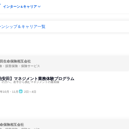
インターン
キャリア
＆
ーンシップ＆キャリア一覧
田生命保険相互会社
険・損害保険・保険サービス
明治安田】マネジメント業務体験プログラム
」の力へ。若手から挑むマネジメントの最前線
6年10月・11月
2日～4日
命保険相互会社