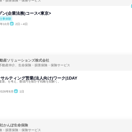
険・損害保険・保険サービス
プン(企業法務)コース<東京>
仕事体験
6年10月
2日～4日
動産ソリューションズ株式会社
不動産仲介、生命保険・損害保険・保険サービス
ンサルティング営業(法人向け)ワーク|1DAY
最適」を考え、数億円を動かす戦略を紐解く。
2026年8月
1日
社かんぽ生命保険
険・損害保険・保険サービス