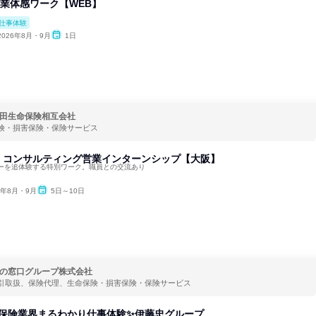
店営業体感ワーク【WEB】
仕事体験
2026年8月・9月
1日
田生命保険相互会社
険・損害保険・保険サービス
 コンサルティング営業インターンシップ【大阪】
ーを追体験する特別ワーク。職員との交流あり
6年8月・9月
5日～10日
の窓口グループ株式会社
引取扱、保険代理、生命保険・損害保険・保険サービス
】保険業界まるわかり仕事体験✨伊藤忠グループ