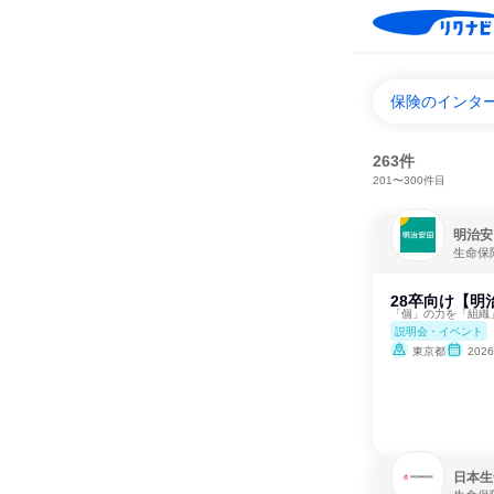
保険のインタ
263件
201〜300件目
明治安
生命保
28卒向け【
「個」の力を「組織
説明会・イベント
東京都
202
日本生