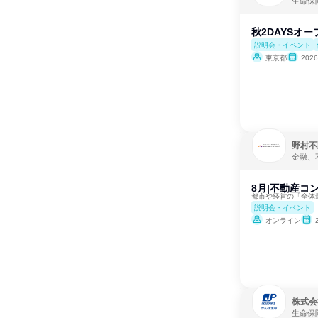
生命保
秋2DAYSオー
説明会・イベント
東京都
202
野村不
金融、
8月|不動産コ
都市や経営の「全体
説明会・イベント
オンライン
株式会
生命保