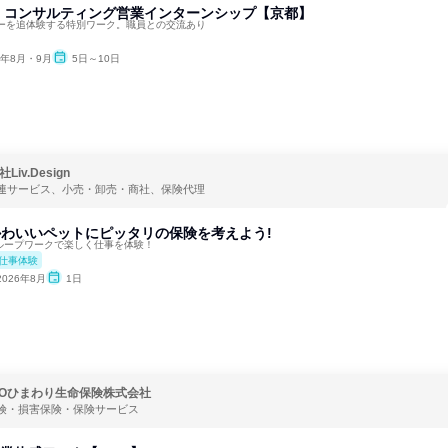
 コンサルティング営業インターンシップ【京都】
ーを追体験する特別ワーク。職員との交流あり
6年8月・9月
5日～10日
Liv.Design
連サービス、小売・卸売・商社、保険代理
】かわいいペットにピッタリの保険を考えよう!
ループワークで楽しく仕事を体験！
仕事体験
2026年8月
1日
POひまわり生命保険株式会社
険・損害保険・保険サービス