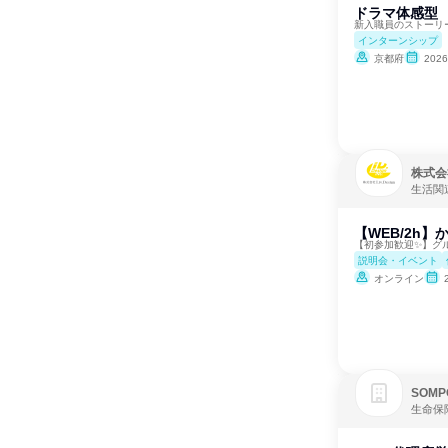
ドラマ体感型
新入職員のストーリ
インターンシップ
京都府
202
株式会社
生活関
【WEB/2h
【初参加歓迎✨】グ
説明会・イベント
オンライン
SOM
生命保