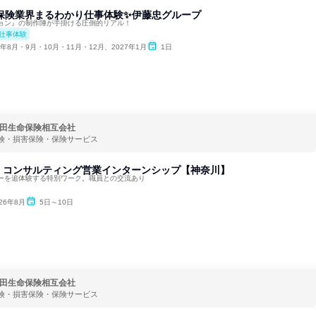
】保険業界まるわかり仕事体験✨伊藤忠グループ
ョン』の制作陣が手掛ける圧倒的リアル！
仕事体験
6年8月・9月・10月・11月・12月、2027年1月
1日
田生命保険相互会社
険・損害保険・保険サービス
 コンサルティング営業インターンシップ【神奈川】
ーを追体験する特別ワーク。職員との交流あり
026年8月
5日～10日
田生命保険相互会社
険・損害保険・保険サービス