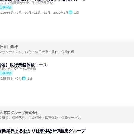
ョン』の制作陣が手掛ける圧倒的リアル！
仕事体験
2026年8月・9月・10月・11月・12月、2027年1月
1日
社香川銀行
ンサルティング、銀行・信用金庫・貸付、保険代理
開催】銀行業務体験コース
務」を知る1Day仕事体験
仕事体験
2026年8月・9月
1日
の窓口グループ株式会社
引取扱、保険代理、生命保険・損害保険・保険サービス
】保険業界まるわかり仕事体験✨伊藤忠グループ