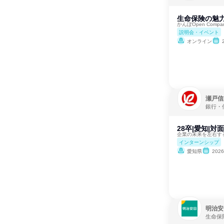
生命保険の魅
かんぽOpen Comp
説明会・イベント
オンライン
瀬戸信
銀行・
28卒|愛知|対
企業の未来を左右す
インターンシップ
愛知県
202
明治安
生命保