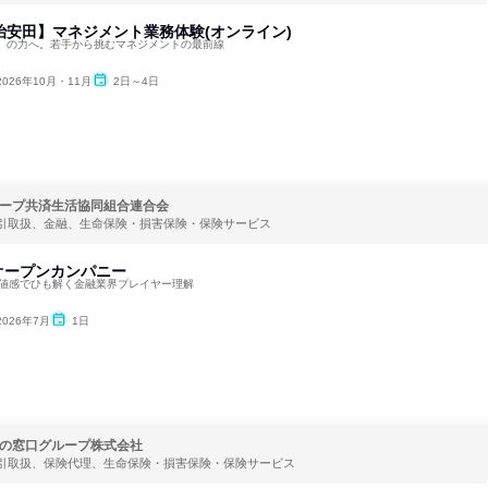
治安田】マネジメント業務体験(オンライン)
」の力へ。若手から挑むマネジメントの最前線
2026年10月・11月
2日～4日
ープ共済生活協同組合連合会
引取扱、金融、生命保険・損害保険・保険サービス
オープンカンパニー
価値感でひも解く金融業界プレイヤー理解
2026年7月
1日
の窓口グループ株式会社
引取扱、保険代理、生命保険・損害保険・保険サービス