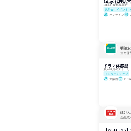
1day:代理
28卒対象募集開始！
説明会・イベント
オンライン
明治安
生命保
ドラマ体感型
新入職員のストーリ
インターンシップ
大阪府
202
ほけん
金融取
【WEB・2h