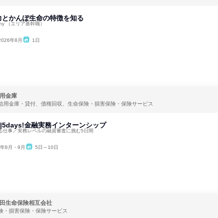
力とかんぽ生命の特徴を知る
any （エリア基幹職）
2026年8月
1日
用金庫
信用金庫・貸付、債権回収、生命保険・損害保険・保険サービス
面|5days!金融実務インターンシップ
る仕事／実務レベルの融資審査に挑む5日間
6年8月・9月
5日～10日
田生命保険相互会社
険・損害保険・保険サービス