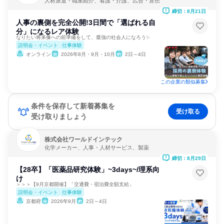
人材派遣・職業紹介、看護・介護、広告・宣伝
締切：8月21日
人事の裏側を完全公開!3日間で「選ばれる自
分」になるレア体験
なりたい将来像への前準備をして、最強の社会人になろう✨
説明会・イベント
仕事体験
オンライン
2026年8月・9月・10月
2日～4日
この企業の類似募集
条件を保存して新着募集を
受け取る
受け取りましょう
株式会社ワールドインテック
化学メーカー、人事・人材サービス、製薬
締切：8月29日
【28卒】「医薬品研究体験」~3days~/理系向
け
＞＞＞【9月京都開催】「交通費・宿泊費全額支給」
説明会・イベント
仕事体験
京都府
2026年9月
2日～4日