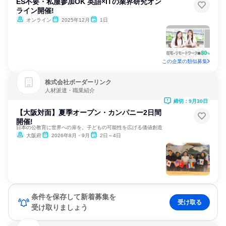
ES不要・私服参加OK 英語×ITの業界研究オン
ライン開催!
オンライン
2025年12月
1日
この企業の類似募集
株式会社ボーダーリンク
人材派遣・職業紹介
締切：9月30日
【大阪対面】夏季オープン・カンパニー2日間
開催!
日本の公教育に世界への扉を。子どもの可能性を広げる価値創造
大阪府
2026年8月・9月
2日～4日
条件を保存して新着募集を
受け取る
受け取りましょう