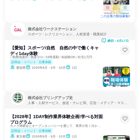
この企業の類似募集
株式会社ワークステーション
スポーツ・レクリエーション、人材派遣・職業紹介
締切：8月17日
【愛知】スポーツ/自然 自然の中で働くキャ
ディ1day体験
✅勤務地選択✅残業ゼロ✅16時退勤✅未経験OK✅社宅1万円
説明会・イベント
仕事体験
愛知県
2026年8月・9月・10月
1日
株式会社ブリングアップ史
人事・人材サービス、放送・テレビ局、広告・メディア・マスコ
ミ
【2028年】1DAY制作業界体験企画!学べる対面
プログラム
カメラ体験会とオープンカンパニーを通じて、業界が良く分かる！
説明会・イベント
仕事体験
東京都
2026年8月・9月・10月
1日