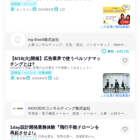
説明会・イベント
オンライン
2026年8月
1日
この企業の類似募集
ing-Bwell株式会社
人事コンサルティング、広告・宣伝、インターネット・Webサー
ビス
締切：8月17日
【8/18(火)開催】広告業界で使うペルソナマッ
チングとは?
1日90分で完結♪営業のお仕事をプチ体験してみましょう！
説明会・イベント
仕事体験
東京都
2026年8月
1日
この企業の類似募集
AKKODiSコンサルティング株式会社
半導体・電子機器メーカー、製造・メーカー、人事・人材サービ
ス
1day設計開発業務体験『飛行不能ドローンを
再起させよ!』
【アデコグループ】日本企業を、世界企業へ、現場変革から。