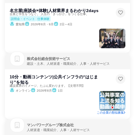
名古屋|座談会×体験|人材業界まるわかり2days
企業と学生をつなぐ。 人生の「きっかけ」をつくる仕事。
説明会・イベント
仕事体験
愛知県
2026年8月・9月
2日～4日
株式会社総合技術サービス
建設・土木、人材派遣・職業紹介、人事・人材サービス
10分・動画コンテンツ|公共インフラの“はじま
り”を知る
建設業界のイメージ、たぶん変わります。【文理不問】
オンライン
2026年8月
1日
この企業の類似募集
マンパワーグループ株式会社
人材派遣・職業紹介、人事・人材サービス