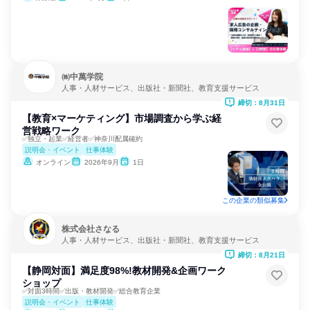
㈱中萬学院
人事・人材サービス、出版社・新聞社、教育支援サービス
締切：8月31日
【教育×マーケティング】市場調査から学ぶ経
営戦略ワーク
✅独立・起業✅経営者✅神奈川配属確約
説明会・イベント
仕事体験
オンライン
2026年9月
1日
この企業の類似募集
株式会社さなる
人事・人材サービス、出版社・新聞社、教育支援サービス
締切：8月21日
【静岡対面】満足度98%!教材開発&企画ワーク
ショップ
✅対面3時間✅出版・教材開発✅総合教育企業
説明会・イベント
仕事体験