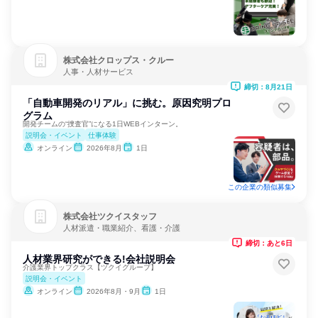
株式会社クロップス・クルー
人事・人材サービス
締切：8月21日
「自動車開発のリアル」に挑む。原因究明プロ
グラム
開発チームの“捜査官”になる1日WEBインターン。
説明会・イベント
仕事体験
オンライン
2026年8月
1日
この企業の類似募集
株式会社ツクイスタッフ
人材派遣・職業紹介、看護・介護
締切：あと6日
人材業界研究ができる!会社説明会
介護業界トップクラス【ツクイグループ】
説明会・イベント
オンライン
2026年8月・9月
1日