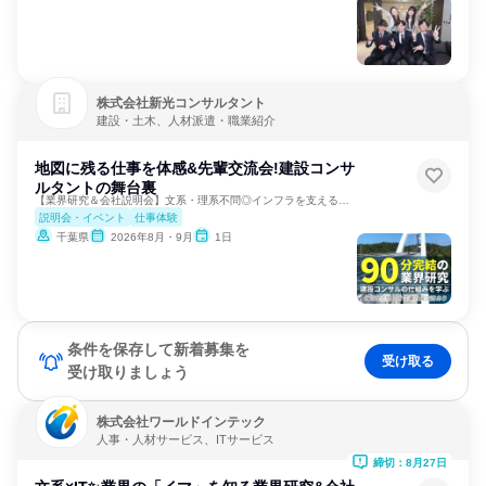
株式会社新光コンサルタント
建設・土木、人材派遣・職業紹介
地図に残る仕事を体感&先輩交流会!建設コンサ
ルタントの舞台裏
【業界研究＆会社説明会】文系・理系不問◎インフラを支える仕事
説明会・イベント
仕事体験
千葉県
2026年8月・9月
1日
条件を保存して新着募集を
受け取る
受け取りましょう
株式会社ワールドインテック
人事・人材サービス、ITサービス
締切：8月27日