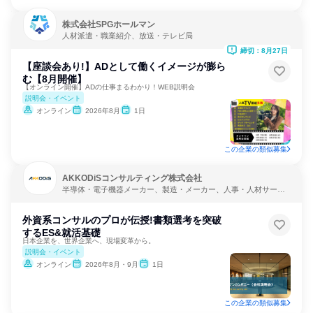
株式会社SPGホールマン
人材派遣・職業紹介、放送・テレビ局
締切：8月27日
【座談会あり!】ADとして働くイメージが膨ら
む【8月開催】
【オンライン開催】ADの仕事まるわかり！WEB説明会
説明会・イベント
オンライン
2026年8月
1日
この企業の類似募集
AKKODiSコンサルティング株式会社
半導体・電子機器メーカー、製造・メーカー、人事・人材サービ
ス
外資系コンサルのプロが伝授!書類選考を突破
するES&就活基礎
日本企業を、世界企業へ、現場変革から。
説明会・イベント
オンライン
2026年8月・9月
1日
この企業の類似募集