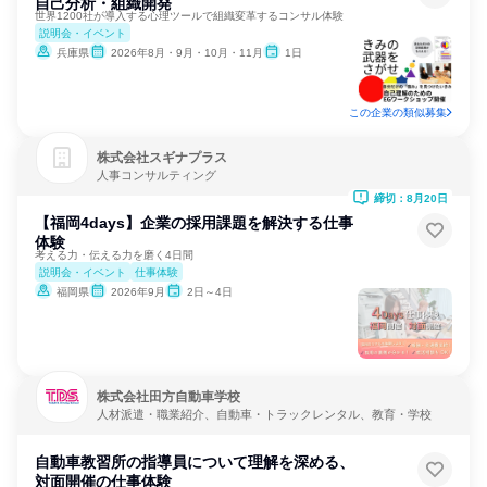
自己分析・組織開発
世界1200社が導入する心理ツールで組織変革するコンサル体験
説明会・イベント
兵庫県
2026年8月・9月・10月・11月
1日
この企業の類似募集
株式会社スギナプラス
人事コンサルティング
締切：8月20日
【福岡4days】企業の採用課題を解決する仕事
体験
考える力・伝える力を磨く4日間
説明会・イベント
仕事体験
福岡県
2026年9月
2日～4日
株式会社田方自動車学校
人材派遣・職業紹介、自動車・トラックレンタル、教育・学校
自動車教習所の指導員について理解を深める、
対面開催の仕事体験