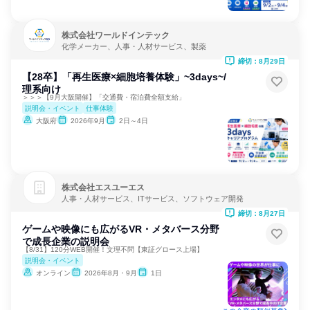
株式会社ワールドインテック
化学メーカー、人事・人材サービス、製薬
締切：8月29日
【28卒】「再生医療×細胞培養体験」~3days~/
理系向け
＞＞＞【9月大阪開催】「交通費・宿泊費全額支給」
説明会・イベント
仕事体験
大阪府
2026年9月
2日～4日
株式会社エスユーエス
人事・人材サービス、ITサービス、ソフトウェア開発
締切：8月27日
ゲームや映像にも広がるVR・メタバース分野
で成長企業の説明会
【8/31】120分WEB開催！文理不問【東証グロース上場】
説明会・イベント
オンライン
2026年8月・9月
1日