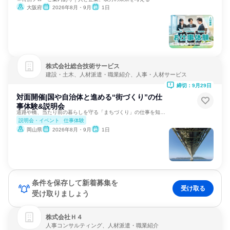
大阪府
2026年8月・9月
1日
株式会社総合技術サービス
建設・土木、人材派遣・職業紹介、人事・人材サービス
締切：9月29日
対面開催|国や自治体と進める“街づくり”の仕
事体験&説明会
道路や橋、当たり前の暮らしを守る「まちづくり」の仕事を知る！
説明会・イベント
仕事体験
岡山県
2026年8月・9月
1日
条件を保存して新着募集を
受け取る
受け取りましょう
株式会社Ｈ４
人事コンサルティング、人材派遣・職業紹介