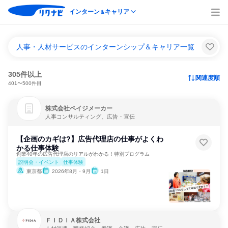
インターン
キャリア
＆
人事・人材サービスのインターンシップ＆キャリア一覧
305件以上
関連度順
401〜500件目
株式会社ペイジメーカー
人事コンサルティング、広告・宣伝
【企画のカギは?】広告代理店の仕事がよくわ
かる仕事体験
創業40年の広告代理店のリアルがわかる！特別プログラム
説明会・イベント
仕事体験
東京都
2026年8月・9月
1日
ＦＩＤＩＡ株式会社