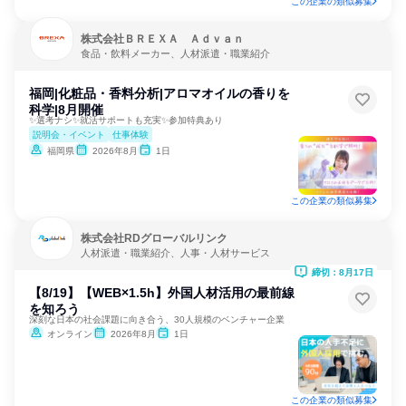
この企業の類似募集
株式会社ＢＲＥＸＡ Ａｄｖａｎ
食品・飲料メーカー、人材派遣・職業紹介
福岡|化粧品・香料分析|アロマオイルの香りを
科学|8月開催
✨選考ナシ✨就活サポートも充実✨参加特典あり
説明会・イベント
仕事体験
福岡県
2026年8月
1日
この企業の類似募集
株式会社RDグローバルリンク
人材派遣・職業紹介、人事・人材サービス
締切：8月17日
【8/19】【WEB×1.5h】外国人材活用の最前線
を知ろう
深刻な日本の社会課題に向き合う、30人規模のベンチャー企業
オンライン
2026年8月
1日
この企業の類似募集