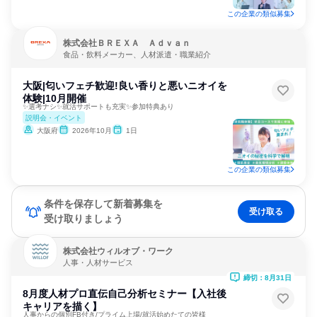
この企業の類似募集
株式会社ＢＲＥＸＡ Ａｄｖａｎ
食品・飲料メーカー、人材派遣・職業紹介
大阪|匂いフェチ歓迎!良い香りと悪いニオイを
体験|10月開催
✨選考ナシ✨就活サポートも充実✨参加特典あり
説明会・イベント
大阪府
2026年10月
1日
この企業の類似募集
条件を保存して新着募集を
受け取る
受け取りましょう
株式会社ウィルオブ・ワーク
人事・人材サービス
締切：8月31日
8月度人材プロ直伝自己分析セミナー【入社後
キャリアを描く】
人事からの個別FB付き/プライム上場/就活始めたての皆様