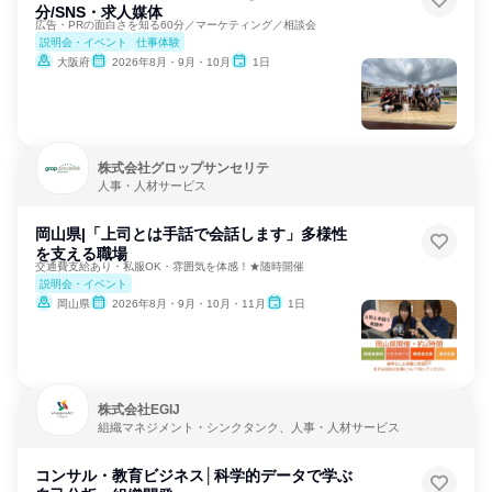
分/SNS・求人媒体
広告・PRの面白さを知る60分／マーケティング／相談会
説明会・イベント
仕事体験
大阪府
2026年8月・9月・10月
1日
株式会社グロップサンセリテ
人事・人材サービス
岡山県|「上司とは手話で会話します」多様性
を支える職場
交通費支給あり・私服OK・雰囲気を体感！★随時開催
説明会・イベント
岡山県
2026年8月・9月・10月・11月
1日
株式会社EGIJ
組織マネジメント・シンクタンク、人事・人材サービス
コンサル・教育ビジネス│科学的データで学ぶ