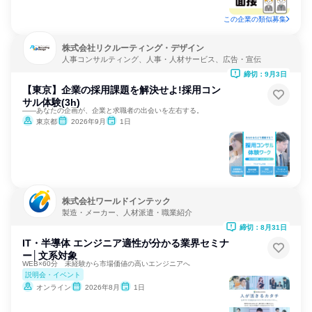
この企業の類似募集
株式会社リクルーティング・デザイン
人事コンサルティング、人事・人材サービス、広告・宣伝
締切：9月3日
【東京】企業の採用課題を解決せよ!採用コン
サル体験(3h)
――あなたの企画が、企業と求職者の出会いを左右する。
東京都
2026年9月
1日
株式会社ワールドインテック
製造・メーカー、人材派遣・職業紹介
締切：8月31日
IT・半導体 エンジニア適性が分かる業界セミナ
ー│文系対象
WEB×60分 未経験から市場価値の高いエンジニアへ
説明会・イベント
オンライン
2026年8月
1日