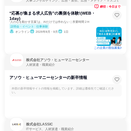
人事コンサルティング、広告・宣伝、広告・メディア・マスコミ
締切：今日まで
“応募が集まる求人広告”の裏側を体験!(WEB・
1day)
“人の心を動かす言葉”は、AIだけでは作れない｜所要時間２H
説明会・イベント
仕事体験
オンライン
2026年8月・9月
1日
この企業の類似募集
株式会社アソウ・ヒューマニーセンター
人材派遣・職業紹介
アソウ・ヒューマニーセンターの新卒情報
外部の新卒情報サイトの情報を掲載しています。詳細は遷移先でご確認くださ
い。
株式会社LASSIC
ITサービス、人材派遣・職業紹介