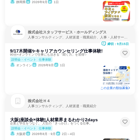
静岡県
2026年9月
1日
株式会社スタッフサービス・ホールディングス
人事コンサルティング、人材派遣・職業紹介、人事・人材サービ
ス
締切：9月15日
9/17木開催✨キャリアカウンセリング仕事体験!
90分×オンラインで仕事にも活きる「聞く力」を習得✨
説明会・イベント
仕事体験
オンライン
2026年9月
1日
この企業の類似募集
株式会社Ｈ４
人事コンサルティング、人材派遣・職業紹介
大阪|座談会×体験|人材業界まるわかり2days
企業と学生をつなぐ。 人生の「きっかけ」をつくる仕事。
説明会・イベント
仕事体験
大阪府
2026年8月・9月
2日～4日