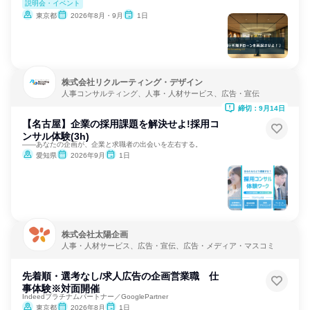
説明会・イベント
東京都
2026年8月・9月
1日
株式会社リクルーティング・デザイン
人事コンサルティング、人事・人材サービス、広告・宣伝
締切：9月14日
【名古屋】企業の採用課題を解決せよ!採用コ
ンサル体験(3h)
――あなたの企画が、企業と求職者の出会いを左右する。
愛知県
2026年9月
1日
株式会社太陽企画
人事・人材サービス、広告・宣伝、広告・メディア・マスコミ
先着順・選考なし/求人広告の企画営業職 仕
事体験※対面開催
Indeedプラチナムパートナー／GooglePartner
東京都
2026年8月
1日