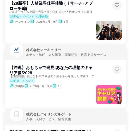
【28新卒】人材業界仕事体験 (リサーチ~アプ
ローチ編)
✅東証プライム上場✅活躍社員と会える✅少人数オンライン開催
説明会・イベント
仕事体験
オンライン
2026年8月・9月
1日
株式会社マーキュリー
ホテル・旅館、人材派遣・職業紹介、教育支援サービス
【沖縄】おもちゃで発見!あなたの理想のキャ
リア像/2028
【対面開催】自己分析＆業界研究！おもちゃを使った体験ワーク
説明会・イベント
沖縄県
2026年8月・9月
1日
株式会社バイリンガルゲート
人事・人材サービス、情報技術