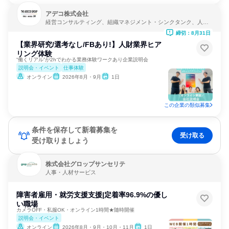
アデコ株式会社
経営コンサルティング、組織マネジメント・シンクタンク、人
事・人材サービス
締切：8月31日
【業界研究/選考なし/FBあり!】人財業界ヒア
リング体験
“働くリアル”が2hでわかる業務体験ワークあり企業説明会
説明会・イベント
仕事体験
オンライン
2026年8月・9月
1日
この企業の類似募集
条件を保存して新着募集を
受け取る
受け取りましょう
株式会社グロップサンセリテ
人事・人材サービス
障害者雇用・就労支援支援|定着率96.9%の優し
い職場
カメラOFF・私服OK・オンライン1時間★随時開催
説明会・イベント
オンライン
2026年8月・9月・10月・11月
1日