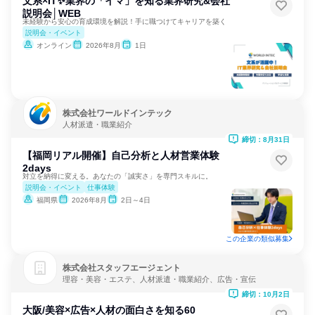
文系×IT✨業界の「イマ」を知る業界研究&会社
説明会│WEB
未経験から安心の育成環境を解説！手に職つけてキャリアを築く
説明会・イベント
オンライン
2026年8月
1日
株式会社ワールドインテック
人材派遣・職業紹介
締切：8月31日
【福岡リアル開催】自己分析と人材営業体験
2days
対立を納得に変える。あなたの「誠実さ」を専門スキルに。
説明会・イベント
仕事体験
福岡県
2026年8月
2日～4日
この企業の類似募集
株式会社スタッフエージェント
理容・美容・エステ、人材派遣・職業紹介、広告・宣伝
締切：10月2日
大阪/美容×広告×人材の面白さを知る60