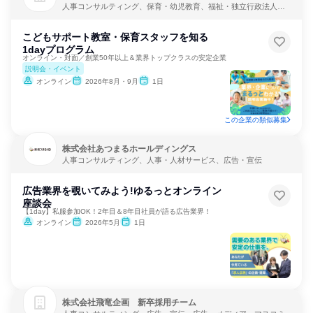
人事コンサルティング、保育・幼児教育、福祉・独立行政法人・
NGO・NPO
こどもサポート教室・保育スタッフを知る
1dayプログラム
オンライン・対面／創業50年以上＆業界トップクラスの安定企業
説明会・イベント
オンライン
2026年8月・9月
1日
この企業の類似募集
株式会社あつまるホールディングス
人事コンサルティング、人事・人材サービス、広告・宣伝
広告業界を覗いてみよう!ゆるっとオンライン
座談会
【1day】私服参加OK！2年目＆8年目社員が語る広告業界！
オンライン
2026年5月
1日
株式会社飛竜企画 新卒採用チーム