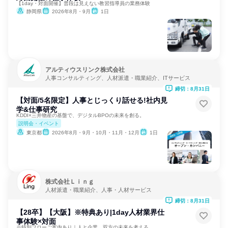
【1day・対面開催】普段は見えない教習指導員の業務体験
静岡県
2026年8月・9月
1日
アルティウスリンク株式会社
人事コンサルティング、人材派遣・職業紹介、ITサービス
締切：8月31日
【対面/5名限定】人事とじっくり話せる!社内見
学&仕事研究
KDDI×三井物産の基盤で、デジタルBPOの未来を創る。
説明会・イベント
東京都
2026年8月・9月・10月・11月・12月
1日
株式会社Ｌｉｎｇ
人材派遣・職業紹介、人事・人材サービス
締切：8月31日
【28卒】【大阪】※特典あり|1day人材業界仕
事体験×対面
※特別フローご案内あり｜人と企業、双方の未来を考える