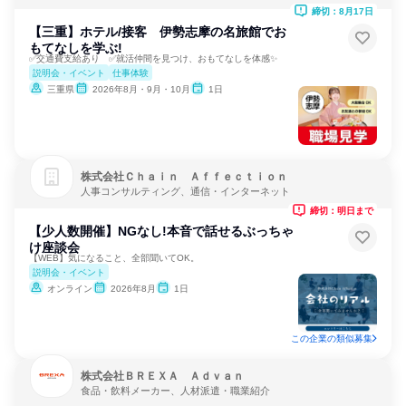
締切：8月17日
【三重】ホテル/接客 伊勢志摩の名旅館でお
もてなしを学ぶ!
✅交通費支給あり ✅就活仲間を見つけ、おもてなしを体感✨
説明会・イベント
仕事体験
三重県
2026年8月・9月・10月
1日
株式会社Ｃｈａｉｎ Ａｆｆｅｃｔｉｏｎ
人事コンサルティング、通信・インターネット
締切：明日まで
【少人数開催】NGなし!本音で話せるぶっちゃ
け座談会
【WEB】気になること、全部聞いてOK。
説明会・イベント
オンライン
2026年8月
1日
この企業の類似募集
株式会社ＢＲＥＸＡ Ａｄｖａｎ
食品・飲料メーカー、人材派遣・職業紹介