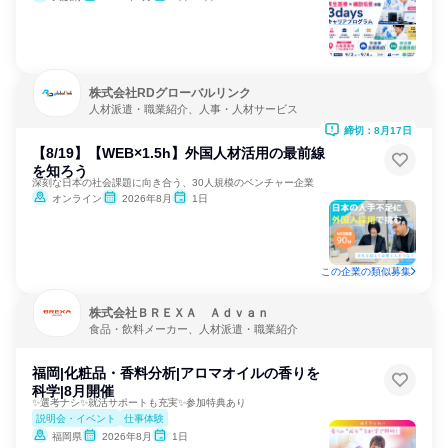
株式会社RDグローバルリンク
人材派遣・職業紹介、人事・人材サービス
締切：8月17日
【8/19】【WEB×1.5h】外国人材活用の最前線
を知ろう
深刻な日本の社会課題に向き合う、30人規模のベンチャー企業
オンライン
2026年8月
1日
この企業の類似募集
株式会社ＢＲＥＸＡ Ａｄｖａｎ
食品・飲料メーカー、人材派遣・職業紹介
福岡|化粧品・香料分析|アロマオイルの香りを
科学|8月開催
✨選考ナシ✨就活サポートも充実✨参加特典あり
説明会・イベント
仕事体験
福岡県
2026年8月
1日