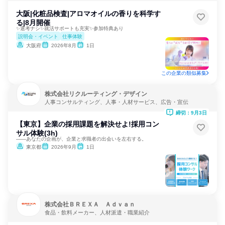
大阪|化粧品検査|アロマオイルの香りを科学す
る|8月開催
✨選考ナシ✨就活サポートも充実✨参加特典あり
説明会・イベント
仕事体験
大阪府
2026年8月
1日
この企業の類似募集
株式会社リクルーティング・デザイン
人事コンサルティング、人事・人材サービス、広告・宣伝
締切：9月3日
【東京】企業の採用課題を解決せよ!採用コン
サル体験(3h)
――あなたの企画が、企業と求職者の出会いを左右する。
東京都
2026年9月
1日
株式会社ＢＲＥＸＡ Ａｄｖａｎ
食品・飲料メーカー、人材派遣・職業紹介