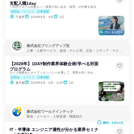
支配人職1day
✨20代でホテル支配人へ！接客の先にある「経営」の仕事を知る
説明会・イベント
仕事体験
千葉県
2026年8月・9月
1日
株式会社ブリングアップ史
人事・人材サービス、放送・テレビ局、広告・メディア・マスコ
ミ
【2028年】1DAY制作業界体験企画!学べる対面
プログラム
カメラ体験会とオープンカンパニーを通じて、業界が良く分かる！
説明会・イベント
仕事体験
東京都
2026年8月・9月・10月
1日
株式会社ワールドインテック
製造・メーカー、人材派遣・職業紹介
締切：8月31日
IT・半導体 エンジニア適性が分かる業界セミナ