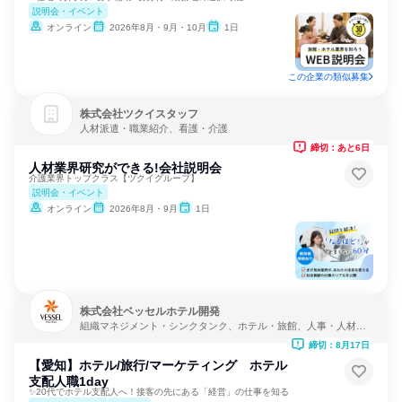
説明会・イベント
オンライン
2026年8月・9月・10月
1日
この企業の類似募集
株式会社ツクイスタッフ
人材派遣・職業紹介、看護・介護
締切：あと6日
人材業界研究ができる!会社説明会
介護業界トップクラス【ツクイグループ】
説明会・イベント
オンライン
2026年8月・9月
1日
株式会社ベッセルホテル開発
組織マネジメント・シンクタンク、ホテル・旅館、人事・人材サ
ービス
締切：8月17日
【愛知】ホテル/旅行/マーケティング ホテル
支配人職1day
✨20代でホテル支配人へ！接客の先にある「経営」の仕事を知る