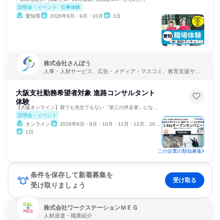
説明会・イベント
仕事体験
愛知県
2026年8月・9月・10月
1日
株式会社さんぽう
人事・人材サービス、広告・メディア・マスコミ、教育支援サー
ビス
大阪支社勤務希望者対象 進路コンサルタント
体験
【大阪オンライン】親でも先生でもない「第三の伴走者」になる✨
説明会・イベント
オンライン
2026年8月・9月・10月・11月・12月、2027年1月
1日
この企業の類似募集
条件を保存して新着募集を
受け取る
受け取りましょう
株式会社ワークステーションＭＥＧ
人材派遣・職業紹介