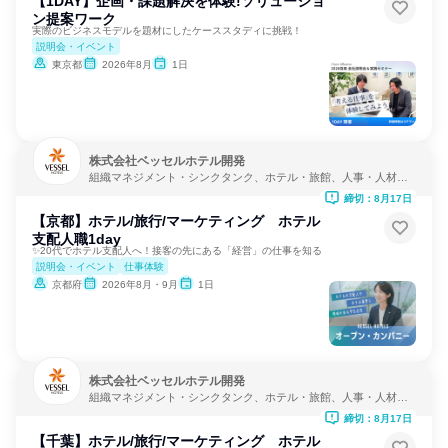
【1DAY】企画・課題解決を体験!ソリューショ
ン提案ワーク
実際のビジネスモデルを題材にしたケーススタディに挑戦！
説明会・イベント
東京都
2026年8月
1日
株式会社ベッセルホテル開発
組織マネジメント・シンクタンク、ホテル・旅館、人事・人材サ
ービス
締切：8月17日
【京都】ホテル/旅行/マーケティング ホテル
支配人職1day
✨20代でホテル支配人へ！接客の先にある「経営」の仕事を知る
説明会・イベント
仕事体験
京都府
2026年8月・9月
1日
株式会社ベッセルホテル開発
組織マネジメント・シンクタンク、ホテル・旅館、人事・人材サ
ービス
締切：8月17日
【千葉】ホテル/旅行/マーケティング ホテル