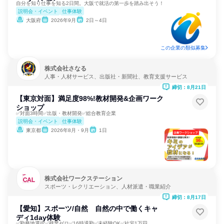
自分を知り仕事を知る2日間。大阪で就活の第一歩を踏み出そう！
説明会・イベント
仕事体験
大阪府
2026年9月
2日～4日
この企業の類似募集
株式会社さなる
人事・人材サービス、出版社・新聞社、教育支援サービス
締切：8月21日
【東京対面】満足度98%!教材開発&企画ワーク
ショップ
✅対面3時間✅出版・教材開発✅総合教育企業
説明会・イベント
仕事体験
東京都
2026年8月・9月
1日
株式会社ワークステーション
スポーツ・レクリエーション、人材派遣・職業紹介
締切：8月17日
【愛知】スポーツ/自然 自然の中で働くキャ
ディ1day体験
✅勤務地選択✅残業ゼロ✅16時退勤✅未経験OK✅社宅1万円