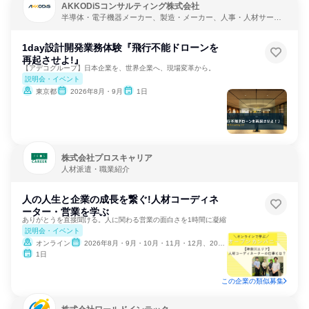
AKKODiSコンサルティング株式会社
半導体・電子機器メーカー、製造・メーカー、人事・人材サービ
ス
1day設計開発業務体験『飛行不能ドローンを
再起させよ!』
【アデコグループ】日本企業を、世界企業へ、現場変革から。
説明会・イベント
東京都
2026年8月・9月
1日
株式会社プロスキャリア
人材派遣・職業紹介
人の人生と企業の成長を繋ぐ!人材コーディネ
ーター・営業を学ぶ
ありがとうを直接聞ける。人に関わる営業の面白さを1時間に凝縮
説明会・イベント
オンライン
2026年8月・9月・10月・11月・12月、2027年1月
1日
この企業の類似募集