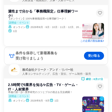
人材派遣・職業紹介、人事・人材サービス
適性まで分かる「事務職限定」仕事理解ワー
ク!
【オンライン】100%事務職採用⭐仕事理解ワーク！
説明会・イベント
オンライン
2026年8月・9月・10月・11月・12月、2027年1月
1日
この企業の類似募集
条件を保存して新着募集を
受け取る
受け取りましょう
株式会社クリーク・アンド・リバー社
人事コンサルティング、広告・宣伝、ゲーム制作・販売
締切：8月17日
2.5時間で5業界を知る✨広告・TV・ゲーム・
IT・人材業界
準備の第一歩✨業界研究のコツとプロの視点を完全網羅！
説明会・イベント
オンライン
2026年8月・9月
1日