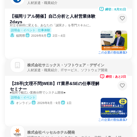
人材派遣・職業紹介
締切：8月31日
【福岡リアル開催】自己分析と人材営業体験
2days
対立を納得に変える。あなたの「誠実さ」を専門スキルに。
説明会・イベント
仕事体験
福岡県
2026年8月
2日～4日
この企業の類似募集
株式会社サニックス・ソフトウェア・デザイン
人材派遣・職業紹介、ITサービス、ソフトウェア開発
締切：あと2日
【28卒|文理不問|WEB】IT業界&SEの仕事理解
セミナー
■福岡で幅広い業務分野でシステム開発■
説明会・イベント
オンライン
2026年8月・9月
1日
この企業の類似募集
株式会社ベッセルホテル開発