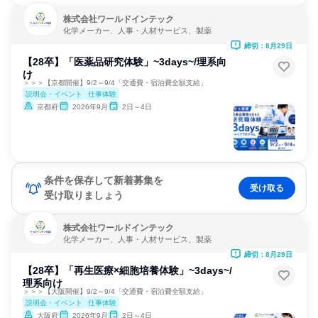
株式会社ワールドインテック
化学メーカー、人事・人材サービス、製薬
締切：8月29日
【28卒】「医薬品研究体験」~3days~/理系向
け
＞＞＞【京都開催】9/2～9/4「交通費・宿泊費全額支給」
説明会・イベント
仕事体験
京都府
2026年9月
2日～4日
条件を保存して新着募集を
受け取る
受け取りましょう
株式会社ワールドインテック
化学メーカー、人事・人材サービス、製薬
締切：8月29日
【28卒】「再生医療×細胞培養体験」~3days~/
理系向け
＞＞＞【大阪開催】9/2～9/4「交通費・宿泊費全額支給」
説明会・イベント
仕事体験
大阪府
2026年9月
2日～4日