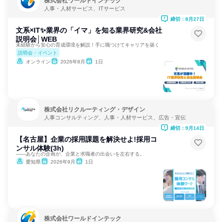
株式会社ワールドインテック
人事・人材サービス、ITサービス
締切：8月27日
文系×IT✨業界の「イマ」を知る業界研究&会社
説明会│WEB
未経験から安心の育成環境を解説！手に職つけてキャリアを築く
説明会・イベント
オンライン
2026年8月
1日
株式会社リクルーティング・デザイン
人事コンサルティング、人事・人材サービス、広告・宣伝
締切：9月14日
【名古屋】企業の採用課題を解決せよ!採用コ
ンサル体験(3h)
――あなたの企画が、企業と求職者の出会いを左右する。
愛知県
2026年9月
1日
株式会社ワールドインテック