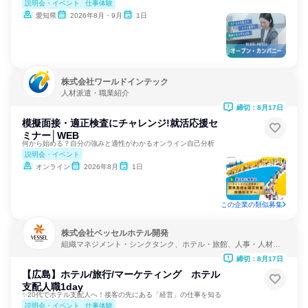
説明会・イベント
仕事体験
愛知県
2026年8月・9月
1日
株式会社ワールドインテック
人材派遣・職業紹介
締切：8月17日
模擬面接・適正検査にチャレンジ!就活応援セ
ミナー│WEB
何から始める？自分の強みと適性がわかるオンライン自己分析
説明会・イベント
オンライン
2026年8月
1日
この企業の類似募集
株式会社ベッセルホテル開発
組織マネジメント・シンクタンク、ホテル・旅館、人事・人材サ
ービス
締切：8月17日
【広島】ホテル/旅行/マーケティング ホテル
支配人職1day
✨20代でホテル支配人へ！接客の先にある「経営」の仕事を知る
説明会・イベント
仕事体験