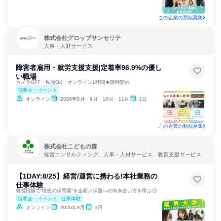
この企業の類似募集
株式会社グロップサンセリテ
人事・人材サービス
障害者雇用・就労支援支援|定着率96.9%の優し
い職場
カメラOFF・私服OK・オンライン1時間★随時開催
説明会・イベント
オンライン
2026年8月・9月・10月・11月
1日
この企業の類似募集
株式会社こどもの森
経営コンサルティング、人事・人材サービス、教育支援サービス
【1DAY:8/25】経営/運営に携わる!本社業務の
仕事体験
経営目線で”理想の保育園”を企画／課題への向き合い方を学ぶ◎
説明会・イベント
仕事体験
オンライン
2026年8月
1日