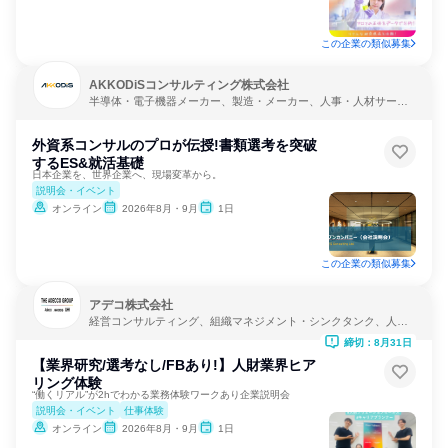
この企業の類似募集
AKKODiSコンサルティング株式会社
半導体・電子機器メーカー、製造・メーカー、人事・人材サービ
ス
外資系コンサルのプロが伝授!書類選考を突破
するES&就活基礎
日本企業を、世界企業へ、現場変革から。
説明会・イベント
オンライン
2026年8月・9月
1日
この企業の類似募集
アデコ株式会社
経営コンサルティング、組織マネジメント・シンクタンク、人
事・人材サービス
締切：8月31日
【業界研究/選考なし/FBあり!】人財業界ヒア
リング体験
“働くリアル”が2hでわかる業務体験ワークあり企業説明会
説明会・イベント
仕事体験
オンライン
2026年8月・9月
1日