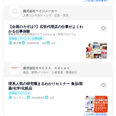
この企業の類似募集
株式会社ペイジメーカー
人事コンサルティング、広告・宣伝
【企画のカギは?】広告代理店の仕事がよくわ
かる仕事体験
創業40年の広告代理店のリアルがわかる！特別プログラム
説明会・イベント
仕事体験
東京都
2026年8月・9月
1日
株式会社ＢＲＥＸＡ Ａｄｖａｎ
食品・飲料メーカー、人材派遣・職業紹介
理系人気の研究職まるわかりセミナー 食品/医
薬/化学/化粧品
説明会・イベント
オンライン
2026年9月
1日
この企業の類似募集