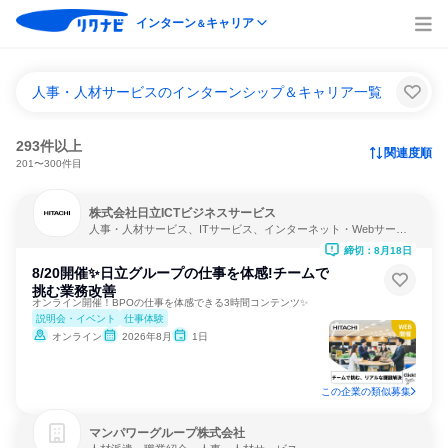
インターン
キャリア
＆
人事・人材サービスのインターンシップ＆キャリア一覧
293件以上
関連度順
201〜300件目
株式会社日立ICTビジネスサービス
人事・人材サービス、ITサービス、インターネット・Webサービ
ス
締切：8月18日
8/20開催✨日立グループの仕事を体感!チームで
挑む業務改善
オンライン開催！BPOの仕事を体感できる3時間コンテンツ✨
説明会・イベント
仕事体験
オンライン
2026年8月
1日
この企業の類似募集
マンパワーグループ株式会社