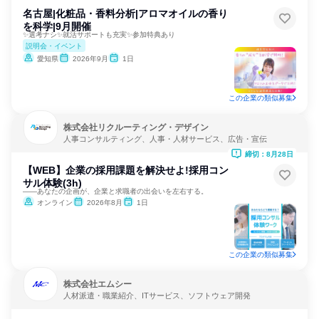
名古屋|化粧品・香料分析|アロマオイルの香り
を科学|9月開催
✨選考ナシ✨就活サポートも充実✨参加特典あり
説明会・イベント
愛知県
2026年9月
1日
この企業の類似募集
株式会社リクルーティング・デザイン
人事コンサルティング、人事・人材サービス、広告・宣伝
締切：8月28日
【WEB】企業の採用課題を解決せよ!採用コン
サル体験(3h)
――あなたの企画が、企業と求職者の出会いを左右する。
オンライン
2026年8月
1日
この企業の類似募集
株式会社エムシー
人材派遣・職業紹介、ITサービス、ソフトウェア開発