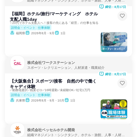
組織マネジメント・シンクタンク、ホテル・旅館、人事・人材サ
ービス
締切：8月17日
【福岡】ホテル/旅行/マーケティング ホテル
支配人職1day
✨20代でホテル支配人へ！接客の先にある「経営」の仕事を知る
説明会・イベント
仕事体験
福岡県
2026年8月・9月
1日
株式会社ワークステーション
スポーツ・レクリエーション、人材派遣・職業紹介
締切：8月17日
【大阪集合】スポーツ/接客 自然の中で働く
キャディ体験
✅勤務地選択✅残業ゼロ✅16時退勤✅未経験OK✅社宅1万円
説明会・イベント
仕事体験
兵庫県
2026年8月・9月・10月
1日
株式会社ベッセルホテル開発
組織マネジメント・シンクタンク、ホテル・旅館、人事・人材サ