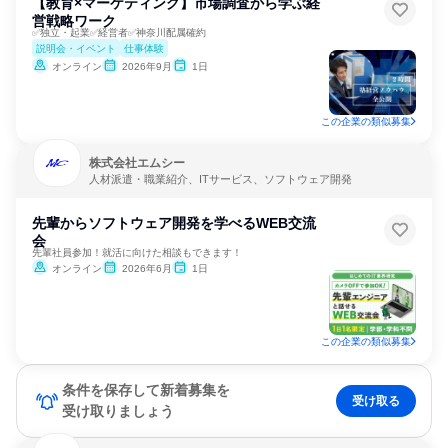
【教育×マーケティング】市場調査から学ぶ経
営戦略ワーク
✅独立・起業✅経営者✅神奈川配属確約
説明会・イベント
仕事体験
オンライン
2026年9月
1日
この企業の類似募集
株式会社エムシー
人材派遣・職業紹介、ITサービス、ソフトウェア開発
先輩からソフトウェア開発を学べるWEB交流
会
先輩社員参加！就活に向けた相談もできます！
オンライン
2026年6月
1日
この企業の類似募集
条件を保存して新着募集を
受け取る
受け取りましょう