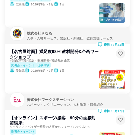
広島県
2026年8月・9月
1日
株式会社さなる
人事・人材サービス、出版社・新聞社、教育支援サービス
締切：8月21日
【名古屋対面】満足度98%!教材開発&企画ワー
クショップ
✅対面3時間✅出版・教材開発✅総合教育企業
説明会・イベント
仕事体験
愛知県
2026年8月・9月
1日
株式会社ワークステーション
スポーツ・レクリエーション、人材派遣・職業紹介
締切：8月17日
【オンライン】スポーツ/接客 90分の面接対
策講座!
キャリアアドバイザー経験の人事からフィードバックあり✨
説明会・イベント