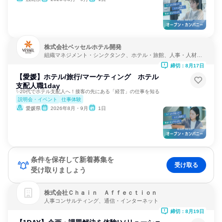
株式会社ベッセルホテル開発
組織マネジメント・シンクタンク、ホテル・旅館、人事・人材サ
ービス
締切：8月17日
【愛媛】ホテル/旅行/マーケティング ホテル
支配人職1day
✨20代でホテル支配人へ！接客の先にある「経営」の仕事を知る
説明会・イベント
仕事体験
愛媛県
2026年8月・9月
1日
条件を保存して新着募集を
受け取る
受け取りましょう
株式会社Ｃｈａｉｎ Ａｆｆｅｃｔｉｏｎ
人事コンサルティング、通信・インターネット
締切：8月19日