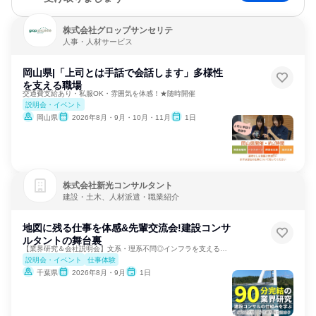
株式会社グロップサンセリテ
人事・人材サービス
岡山県|「上司とは手話で会話します」多様性
を支える職場
交通費支給あり・私服OK・雰囲気を体感！★随時開催
説明会・イベント
岡山県
2026年8月・9月・10月・11月
1日
株式会社新光コンサルタント
建設・土木、人材派遣・職業紹介
地図に残る仕事を体感&先輩交流会!建設コンサ
ルタントの舞台裏
【業界研究＆会社説明会】文系・理系不問◎インフラを支える仕事
説明会・イベント
仕事体験
千葉県
2026年8月・9月
1日