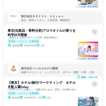
この企業の類似募集
株式会社ＢＲＥＸＡ Ａｄｖａｎ
食品・飲料メーカー、人材派遣・職業紹介
東京|化粧品・香料分析|アロマオイルの香りを
科学|9月開催
✨選考ナシ✨就活サポートも充実✨参加特典あり
説明会・イベント
仕事体験
東京都
2026年9月
1日
この企業の類似募集
株式会社ベッセルホテル開発
組織マネジメント・シンクタンク、ホテル・旅館、人事・人材サ
ービス
締切：8月17日
【東京】ホテル/旅行/マーケティング ホテル
支配人職1day
✨20代でホテル支配人へ！接客の先にある「経営」の仕事を知る
説明会・イベント
仕事体験
東京都
2026年8月・9月
1日