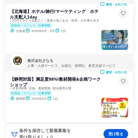
ービス
締切：8月17日
【北海道】ホテル/旅行/マーケティング ホテ
ル支配人1day
✨20代でホテル支配人へ！接客の先にある「経営」の仕事を知る
説明会・イベント
仕事体験
北海道
2026年8月・9月
1日
株式会社さなる
人事・人材サービス、出版社・新聞社、教育支援サービス
締切：8月21日
【静岡対面】満足度98%!教材開発&企画ワーク
ショップ
✅対面3時間✅出版・教材開発✅総合教育企業
説明会・イベント
仕事体験
静岡県
2026年9月
1日
条件を保存して新着募集を
受け取る
受け取りましょう