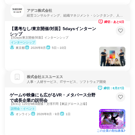
アデコ株式会社
経営コンサルティング、組織マネジメント・シンクタンク、人
事・人材サービス
締切：あと6日
【選考なし/東京開催/対面】5daysインターン
シップ
【5Days/東京開催/対面】インターンシップ
インターンシップ
東京都
2026年8月
5日～10日
株式会社エスユーエス
人事・人材サービス、ITサービス、ソフトウェア開発
締切：8月27日
ゲームや映像にも広がるVR・メタバース分野
で成長企業の説明会
【8/31】120分WEB開催！文理不問【東証グロース上場】
説明会・イベント
オンライン
2026年8月・9月
1日
この企業の類似募集