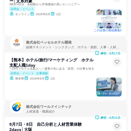
ー│文系対象
WEB×60分 未経験から市場価値の高いエンジニアへ
説明会・イベント
オンライン
2026年8月
1日
この企業の類似募集
株式会社ベッセルホテル開発
組織マネジメント・シンクタンク、ホテル・旅館、人事・人材サ
ービス
締切：8月17日
【熊本】ホテル/旅行/マーケティング ホテル
支配人職1day
✨20代でホテル支配人へ！接客の先にある「経営」の仕事を知る
説明会・イベント
仕事体験
熊本県
2026年8月
1日
株式会社ワールドインテック
人材派遣・職業紹介
締切：8月31日
9月7日・8日 自己分析と人材営業体験
2days│大阪