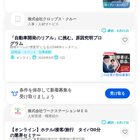
株式会社クロップス・クルー
人事・人材サービス
締切：8月21日
「自動車開発のリアル」に挑む。原因究明プロ
グラム
開発チームの“捜査官”になる1日WEBインターン。
説明会・イベント
仕事体験
オンライン
2026年8月
1日
この企業の類似募集
条件を保存して新着募集を
受け取る
受け取りましょう
株式会社ワークステーションＭＥＧ
人材派遣・職業紹介
締切：8月17日
【オンライン】ホテル/接客/旅行 タイパ30分
の業界セミナー
✅社宅1万円/月✅食事補助2食分付✅勤務地の選択可能