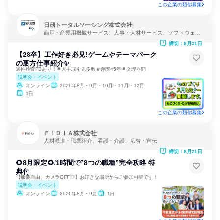
この企業の類似募集
日研トータルソーシング株式会社
商用・産業用機械サービス、人事・人材サービス、ソフトウェア
開発
締切：8月31日
【28卒】工作好き必見!ゲームやテーマパーク
の裏方仕事紹介✨
適性検査FBあり！＃大手取引先多数＃創業45年＃文理不問
説明会・イベント
オンライン
2026年8月・9月・10月・11月・12月
1日
この企業の類似募集
ＦＩＤＩＡ株式会社
人材派遣・職業紹介、看護・介護、広告・宣伝
締切：8月21日
🌻8月限定🌻/1時間で”8つの職種”完全攻略 特
典付
【服装自由、カメラOFF◎】お好きな場所からご参加可能です！
説明会・イベント
オンライン
2026年8月・9月
1日