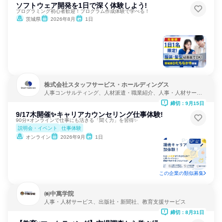
ソフトウェア開発を1日で深く体験しよう!
プログラミング初心者歓迎！プログラム作成体験で学べる！
茨城県
2026年8月
1日
株式会社スタッフサービス・ホールディングス
人事コンサルティング、人材派遣・職業紹介、人事・人材サービ
ス
締切：9月15日
9/17木開催✨キャリアカウンセリング仕事体験!
90分×オンラインで仕事にも活きる「聞く力」を習得✨
説明会・イベント
仕事体験
オンライン
2026年9月
1日
この企業の類似募集
㈱中萬学院
人事・人材サービス、出版社・新聞社、教育支援サービス
締切：8月31日