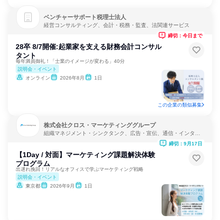
ベンチャーサポート税理士法人
経営コンサルティング、会計・税務・監査、法関連サービス
締切：今日まで
28卒 8/7開催:起業家を支える財務会計コンサル
タント
毎年満員御礼！「士業のイメージが変わる」40分
説明会・イベント
オンライン
2026年8月
1日
この企業の類似募集
株式会社クロス・マーケティンググループ
組織マネジメント・シンクタンク、広告・宣伝、通信・インター
ネット
締切：9月17日
【1Day / 対面】マーケティング課題解決体験
プログラム
出遅れ挽回！リアルなオフィスで学ぶマーケティング戦略
説明会・イベント
東京都
2026年9月
1日