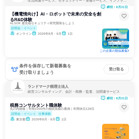
生活関連サービス、セキュリティー・警備サービス、インフラ・
鉱業
締切：8月31日
【機電情向け】AI・ロボットで未来の安全を創
るR&D体験
ALSOK 最先端セキュリティ研究開発をしよう
説明会・イベント
オンライン
2026年8月・9月
1日
この企業の類似募集
条件を保存して新着募集を
受け取る
受け取りましょう
ランドマーク税理士法人
経営コンサルティング、会計・税務・監査、法関連サービス
締切：8月31日
税務コンサルタント職体験
丸の内開催｜年間1000件の相続実績の裏側｜年間休日128日
説明会・イベント
仕事体験
東京都
2026年8月・9月
1日