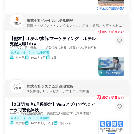
この企業の類似募集
株式会社ベッセルホテル開発
組織マネジメント・シンクタンク、ホテル・旅館、人事・人材サ
ービス
締切：明日まで
【熊本】ホテル/旅行/マーケティング ホテル
支配人職1day
✨20代でホテル支配人へ！接客の先にある「経営」の仕事を知る
説明会・イベント
仕事体験
熊本県
2026年8月
1日
株式会社システム計画研究所
研究開発、ITサービス、ソフトウェア開発
締切：明日まで
【2日間/東京/理系限定】Webアプリで学ぶデ
ータ可視化体験
WebGLの高速描画技術で、実務に近い開発プロセスを体験！
説明会・イベント
仕事体験
東京都
2026年8月・9月
2日～4日