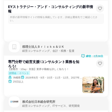
EYストラテジー・アンド・コンサルティングの新卒情
報
外部の新卒情報サイトの情報を掲載しています。詳細は遷移先でご確認くださ
い。
税理士法人Ｂｒｉｃｋｓ＆ＵＫ
経営コンサルティング、会計・税務・監査
締切：2月28日
専門分野で経営支援!コンサルタント業務を知
ろう!
【那覇市・1Day・対面】業界や職種を詳しく知ろう！
説明会・イベント
沖縄県
2026年8月・9月・10月・11月・12月、2027年1月・2月
25日以上
株式会社日本総合研究所
経営コンサルティング、ITサービス、研究開発