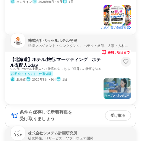
オンライン
2026年8月・9月
1日
この企業の類似募集
株式会社ベッセルホテル開発
組織マネジメント・シンクタンク、ホテル・旅館、人事・人材サ
ービス
締切：明日まで
【北海道】ホテル/旅行/マーケティング ホテ
ル支配人1day
✨20代でホテル支配人へ！接客の先にある「経営」の仕事を知る
説明会・イベント
仕事体験
北海道
2026年8月・9月
1日
条件を保存して新着募集を
受け取る
受け取りましょう
株式会社システム計画研究所
研究開発、ITサービス、ソフトウェア開発