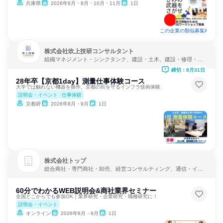
兵庫県
2026年8月・9月・10月・11月
1日
この企業の類似募集
株式会社吹上技研コンサルタント
組織マネジメント・シンクタンク、建設・土木、建設・修理・メ
ンテナンスサービス
締切：8月31日
28年卒【京都1day】測量仕事体験コース
大学では触れない機器を操作。京都の街を守るインフラ技術体験
説明会・イベント
仕事体験
京都府
2026年8月・9月
1日
株式会社トップ
総合商社・専門商社・卸売、経営コンサルティング、通信・イン
ターネット
60分でわかるWEB説明会&商社業界セミナー
全国どこからでも参加OK｜業界研究・企業研究・職種研究に！
説明会・イベント
オンライン
2026年8月・9月
1日