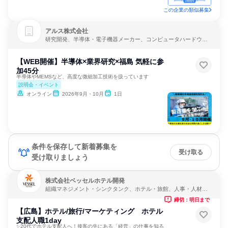
この企業の類似募集
アルス株式会社
研究開発、半導体・電子機器メーカー、コンピュータハードウェ
ア開発
【WEB開催】半導体×業界研究×福島 気軽に参
加45分
半導体やMEMSなど、高度な微細加工技術を扱っています
説明会・イベント
オンライン
2026年9月・10月
1日
条件を保存して新着募集を
受け取る
受け取りましょう
株式会社ベッセルホテル開発
組織マネジメント・シンクタンク、ホテル・旅館、人事・人材サ
ービス
締切：明日まで
【広島】ホテル/旅行/マーケティング ホテル
支配人職1day
✨20代でホテル支配人へ！接客の先にある「経営」の仕事を知る