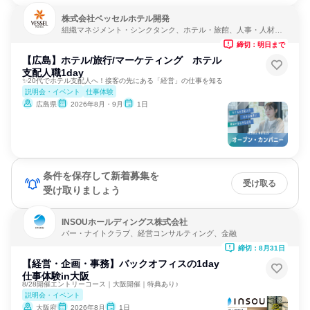
株式会社ベッセルホテル開発
組織マネジメント・シンクタンク、ホテル・旅館、人事・人材サ
ービス
締切：明日まで
【広島】ホテル/旅行/マーケティング ホテル
支配人職1day
✨20代でホテル支配人へ！接客の先にある「経営」の仕事を知る
説明会・イベント
仕事体験
広島県
2026年8月・9月
1日
条件を保存して新着募集を
受け取る
受け取りましょう
INSOUホールディングス株式会社
バー・ナイトクラブ、経営コンサルティング、金融
締切：8月31日
【経営・企画・事務】バックオフィスの1day
仕事体験in大阪
8/28開催エントリーコース｜大阪開催｜特典あり♪
説明会・イベント
大阪府
2026年8月
1日