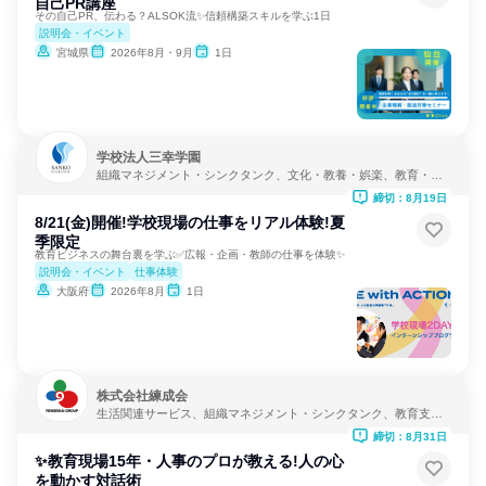
自己PR講座
その自己PR、伝わる？ALSOK流✨信頼構築スキルを学ぶ1日
説明会・イベント
宮城県
2026年8月・9月
1日
学校法人三幸学園
組織マネジメント・シンクタンク、文化・教養・娯楽、教育・学
校
締切：8月19日
8/21(金)開催!学校現場の仕事をリアル体験!夏
季限定
教育ビジネスの舞台裏を学ぶ✅広報・企画・教師の仕事を体験✨
説明会・イベント
仕事体験
大阪府
2026年8月
1日
株式会社練成会
生活関連サービス、組織マネジメント・シンクタンク、教育支援
サービス
締切：8月31日
✨教育現場15年・人事のプロが教える!人の心
を動かす対話術