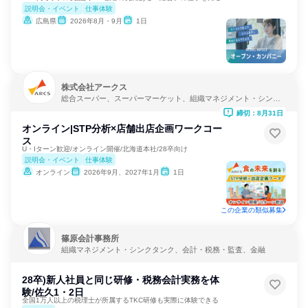
説明会・イベント
仕事体験
広島県
2026年8月・9月
1日
株式会社アークス
総合スーパー、スーパーマーケット、組織マネジメント・シンク
タンク
締切：8月31日
オンライン|STP分析×店舗出店企画ワークコー
ス
U・Iターン歓迎/オンライン開催/北海道本社/28卒向け
説明会・イベント
仕事体験
オンライン
2026年9月、2027年1月
1日
この企業の類似募集
篠原会計事務所
組織マネジメント・シンクタンク、会計・税務・監査、金融
28卒)新人社員と同じ研修・税務会計実務を体
験/佐久1・2日
全国1万人以上の税理士が所属するTKC研修も実際に体験できる