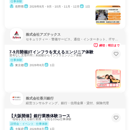
仕事体験
長野県
2026年8月・9月・10月・11月・12月
1日
株式会社アズテックス
セキュリティー・警備サービス、通信・インターネット、ITサー
ビス
締切：明日まで
7-9月開催|ITインフラを支えるエンジニア体験
選考なし文理不問｜未経験からインフラエンジニア体験
仕事体験
東京都
2026年8月
1日
株式会社香川銀行
経営コンサルティング、銀行・信用金庫・貸付、保険代理
【大阪開催】銀行業務体験コース
「地域を支える銀行業務」を知る1Day仕事体験
説明会・イベント
仕事体験
大阪府
2026年8月
1日