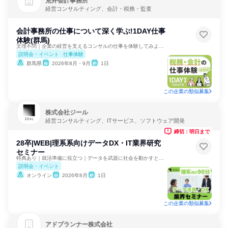
荒井会計事務所
経営コンサルティング、会計・税務・監査
会計事務所の仕事について深く学ぶ!1DAY仕事
体験(群馬)
文理不問｜企業の経営を支えるコンサルの仕事を体験してみよう！
説明会・イベント
仕事体験
群馬県
2026年8月・9月
1日
この企業の類似募集
株式会社ジール
経営コンサルティング、ITサービス、ソフトウェア開発
締切：明日まで
28卒|WEB|理系系向けデータDX・IT業界研究
セミナー
特典あり｜就活準備に役立つ｜データを武器に社会を動かすとは？
説明会・イベント
オンライン
2026年8月
1日
この企業の類似募集
アドプランナー株式会社