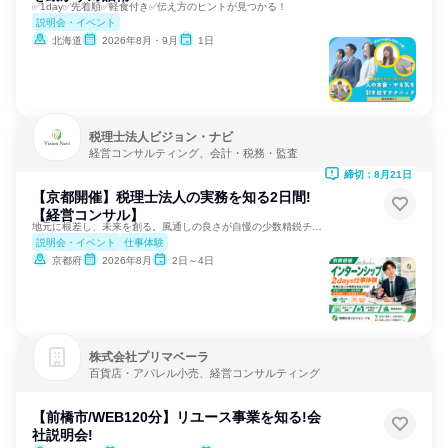
✅1day✅先着順✅軽食付き✅伝え方のヒントが見つかる！
説明会・イベント
北海道
2026年8月・9月
1日
税理士法人ビジョン・ナビ
経営コンサルティング、会計・税務・監査
締切：8月21日
【京都開催】税理士法人の実務を知る2日間!
【経営コンサル】
地元に根差し、未来を創る。風通しの良さが自慢の少数精鋭チーム
説明会・イベント
仕事体験
京都府
2026年8月
2日～4日
株式会社プリマベーラ
百貨店・アパレル小売、経営コンサルティング
【前橋市/WEB120分】リユース事業を知る!会
社説明会!