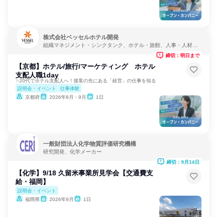
株式会社ベッセルホテル開発
組織マネジメント・シンクタンク、ホテル・旅館、人事・人材サ
ービス
締切：明日まで
【京都】ホテル/旅行/マーケティング ホテル
支配人職1day
✨20代でホテル支配人へ！接客の先にある「経営」の仕事を知る
説明会・イベント
仕事体験
京都府
2026年8月・9月
1日
一般財団法人化学物質評価研究機構
研究開発、化学メーカー
締切：9月14日
【化学】9/18 久留米事業所見学会【交通費支
給・福岡】
説明会・イベント
福岡県
2026年9月
1日