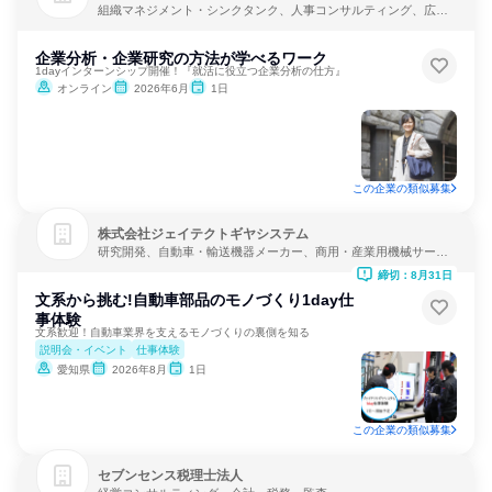
組織マネジメント・シンクタンク、人事コンサルティング、広
告・宣伝
企業分析・企業研究の方法が学べるワーク
1dayインターンシップ開催！『就活に役立つ企業分析の仕方』
オンライン
2026年6月
1日
この企業の類似募集
株式会社ジェイテクトギヤシステム
研究開発、自動車・輸送機器メーカー、商用・産業用機械サービ
ス
締切：8月31日
文系から挑む!自動車部品のモノづくり1day仕
事体験
文系歓迎！自動車業界を支えるモノづくりの裏側を知る
説明会・イベント
仕事体験
愛知県
2026年8月
1日
この企業の類似募集
セブンセンス税理士法人