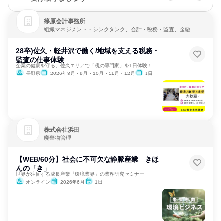
篠原会計事務所
組織マネジメント・シンクタンク、会計・税務・監査、金融
28卒)佐久・軽井沢で働く/地域を支える税務・
監査の仕事体験
企業の健康を守る。佐久エリアで「税の専門家」を1日体験！
長野県
2026年8月・9月・10月・11月・12月
1日
株式会社浜田
廃棄物管理
【WEB/60分】社会に不可欠な静脈産業 きほ
んの「き」
世界が注目する成長産業「環境業界」の業界研究セミナー
オンライン
2026年6月
1日