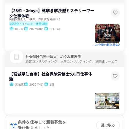
ト・Webサービス
【28卒・3days】謎解き解決型ミステリーワー
ク仕事体験
突如発生した「事件」の真実を見抜け！
説明会・イベント
仕事体験
埼玉県
2026年8月
2日～4日
この企業の類似募集
社会保険労務士法人 めぐみ事務所
経営コンサルティング、人事コンサルティング、法関連サービス
【宮城県仙台市】社会保険労務士の1日仕事体
験
宮城県
2026年4月
1日
条件を保存して新着募集を
受け取る
受け取りましょう