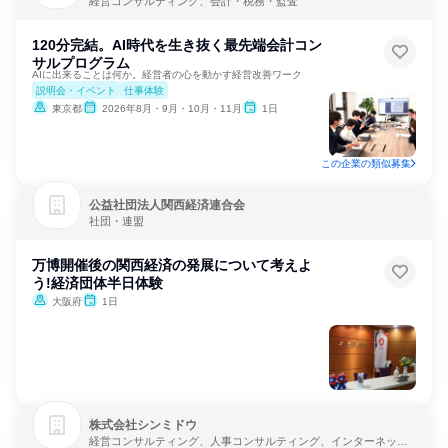
経営コンサルティング、会計・税務・監査
120分完結。AI時代を生き抜く最先端会計コン
サルプログラム
AIに出来ることは何か。経営者の心を動かす経営改善ワーク
説明会・イベント
仕事体験
東京都
2026年8月・9月・10月・11月
1日
この企業の類似募集
公益社団法人関西経済連合会
社団・連盟
万博開催後の関西経済の発展について考えよ
う!経済団体半日体験
大阪府
1日
株式会社シンミドウ
経営コンサルティング、人事コンサルティング、インターネッ