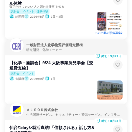
ル体験
数字だけじゃない“人と関わる仕事”を知る
説明会・イベント
仕事体験
静岡県
2026年8月
2日～4日
この企業の類似募集
一般財団法人化学物質評価研究機構
研究開発、化学メーカー
締切：9月21日
【化学・座談会】9/24 大阪事業所見学会【交
通費支給】
説明会・イベント
大阪府
2026年9月
1日
ＡＬＳＯＫ株式会社
生活関連サービス、セキュリティー・警備サービス、インフラ・
鉱業
締切：8月31日
仙台/1day✨就活直結!「信頼される」話し方&