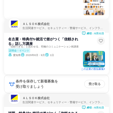
ＡＬＳＯＫ株式会社
生活関連サービス、セキュリティー・警備サービス、インフラ・
鉱業
締切：8月31日
名古屋・特典付✨就活で差がつく「信頼され
る」話し方講座
「信頼できる」と思わせる、究極のコミュニケーション術講座
説明会・イベント
愛知県
2026年8月・9月
1日
この企業の類似募集
条件を保存して新着募集を
受け取る
受け取りましょう
ＡＬＳＯＫ株式会社
生活関連サービス、セキュリティー・警備サービス、インフラ・
鉱業
締切：8月31日