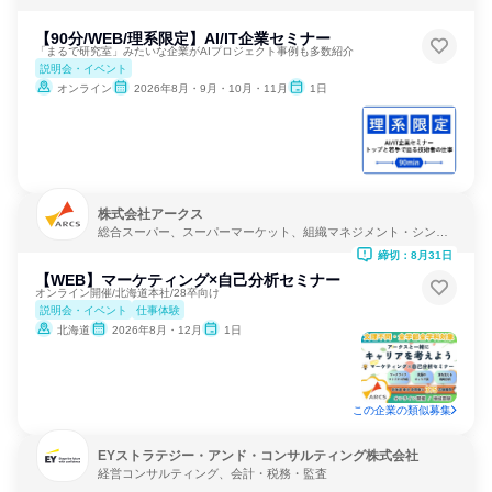
【90分/WEB/理系限定】AI/IT企業セミナー
「まるで研究室」みたいな企業がAIプロジェクト事例も多数紹介
説明会・イベント
オンライン
2026年8月・9月・10月・11月
1日
株式会社アークス
総合スーパー、スーパーマーケット、組織マネジメント・シンク
タンク
締切：8月31日
【WEB】マーケティング×自己分析セミナー
オンライン開催/北海道本社/28卒向け
説明会・イベント
仕事体験
北海道
2026年8月・12月
1日
この企業の類似募集
EYストラテジー・アンド・コンサルティング株式会社
経営コンサルティング、会計・税務・監査