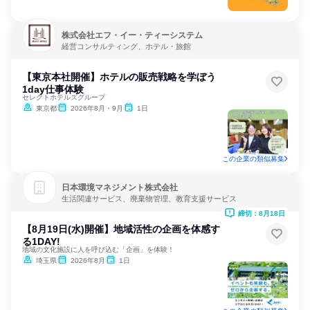
株式会社エフ・イー・ティーシステム
経営コンサルティング、ホテル・旅館
【東京本社開催】ホテルの販売戦略を学ぼう
1day仕事体験
セレクトホテルズグループ
東京都
2026年8月・9月
1日
この企業の類似募集
日本環境マネジメント株式会社
生活関連サービス、廃棄物管理、教育支援サービス
締切：8月18日
【8月19日(水)開催】地域活性の企画を体感す
る1DAY!
地域の文化施設に人を呼び込む「企画」を体験！
埼玉県
2026年8月
1日