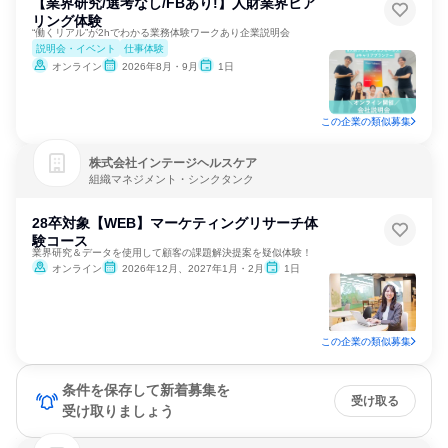
【業界研究/選考なし/FBあり!】人財業界ヒア
リング体験
“働くリアル”が2hでわかる業務体験ワークあり企業説明会
説明会・イベント
仕事体験
オンライン
2026年8月・9月
1日
この企業の類似募集
株式会社インテージヘルスケア
組織マネジメント・シンクタンク
28卒対象【WEB】マーケティングリサーチ体
験コース
業界研究＆データを使用して顧客の課題解決提案を疑似体験！
オンライン
2026年12月、2027年1月・2月
1日
この企業の類似募集
条件を保存して新着募集を
受け取る
受け取りましょう