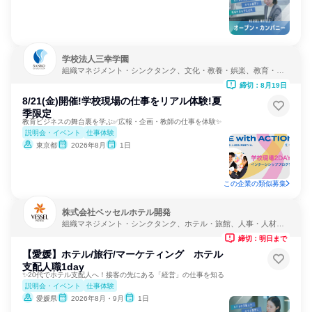
学校法人三幸学園
組織マネジメント・シンクタンク、文化・教養・娯楽、教育・学
校
締切：8月19日
8/21(金)開催!学校現場の仕事をリアル体験!夏
季限定
教育ビジネスの舞台裏を学ぶ✅広報・企画・教師の仕事を体験✨
説明会・イベント
仕事体験
東京都
2026年8月
1日
この企業の類似募集
株式会社ベッセルホテル開発
組織マネジメント・シンクタンク、ホテル・旅館、人事・人材サ
ービス
締切：明日まで
【愛媛】ホテル/旅行/マーケティング ホテル
支配人職1day
✨20代でホテル支配人へ！接客の先にある「経営」の仕事を知る
説明会・イベント
仕事体験
愛媛県
2026年8月・9月
1日