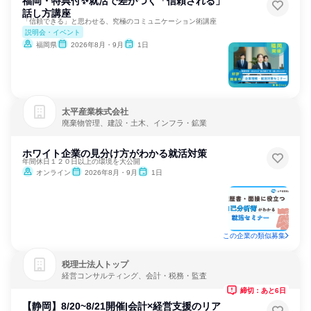
福岡・特典付✨就活で差がつく「信頼される」
話し方講座
「信頼できる」と思わせる、究極のコミュニケーション術講座
説明会・イベント
福岡県
2026年8月・9月
1日
太平産業株式会社
廃棄物管理、建設・土木、インフラ・鉱業
ホワイト企業の見分け方がわかる就活対策
年間休日１２０日以上の環境を大公開
オンライン
2026年8月・9月
1日
この企業の類似募集
税理士法人トップ
経営コンサルティング、会計・税務・監査
締切：あと6日
【静岡】8/20~8/21開催|会計×経営支援のリア