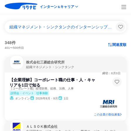
インターン
キャリア
＆
組織マネジメント・シンクタンクのインターンシップ＆キャリア一覧
348件
関連度順
401〜500件目
株式会社三菱総合研究所
組織マネジメント・シンクタンク
締切：8月3日
【企業理解】コーポレート職の仕事・人・キャ
リアを1日で知る
［コーポレート職］経理財務、総務、法務、人事
説明会・イベント
仕事体験
オンライン
2026年8月・9月
1日
この企業の類似募集
ＡＬＳＯＫ株式会社