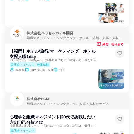
株式会社ベッセルホテル開発
組織マネジメント・シンクタンク、ホテル・旅館、人事・人材サ
ービス
締切：明日まで
【福岡】ホテル/旅行/マーケティング ホテル
支配人職1day
✨20代でホテル支配人へ！接客の先にある「経営」の仕事を知る
説明会・イベント
仕事体験
福岡県
2026年8月・9月
1日
株式会社EGIJ
組織マネジメント・シンクタンク、人事・人材サービス
心理学と組織マネジメント|20代で挑戦したい
方の自己分析とは
世界基準の心理ツールで「ありのままの自分」の強みに気付く！
説明会・イベント