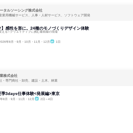
ータルソーシング株式会社
産業用機械サービス、人事・人材サービス、ソフトウェア開発
け】感性を形に。24種のモノづくりデザイン体験
変える✨クリエイティブに挑む最前線の現場
2026年8月・9月・10月・11月・12月
1日
業株式会社
社・専門商社・卸売、建設・土木、林業
季3days仕事体験<発展編>東京
6年8月・9月・11月・12月
2日～4日