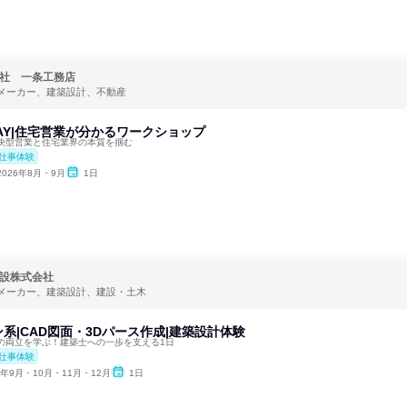
社 一条工務店
メーカー、建築設計、不動産
AY|住宅営業が分かるワークショップ
決型営業と住宅業界の本質を掴む
仕事体験
2026年8月・9月
1日
設株式会社
メーカー、建築設計、建設・土木
系|CAD図面・3Dパース作成|建築設計体験
の両立を学ぶ！建築士への一歩を支える1日
仕事体験
6年9月・10月・11月・12月
1日