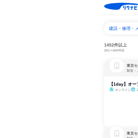
建設・修理・
1452件以上
301〜400件目
東京セ
製造・
【1day】オ
オンライン
東京セ