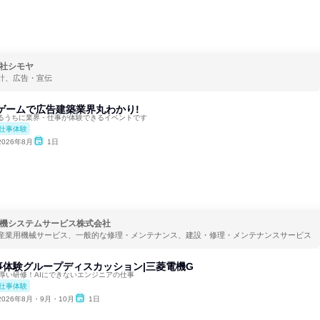
社シモヤ
計、広告・宣伝
ゲームで広告建築業界丸わかり!
るうちに業界・仕事が体験できるイベントです
仕事体験
2026年8月
1日
機システムサービス株式会社
産業用機械サービス、一般的な修理・メンテナンス、建設・修理・メンテナンスサービス
y仕事体験グループディスカッション|三菱電機G
厚い研修！AIにできないエンジニアの仕事
仕事体験
2026年8月・9月・10月
1日