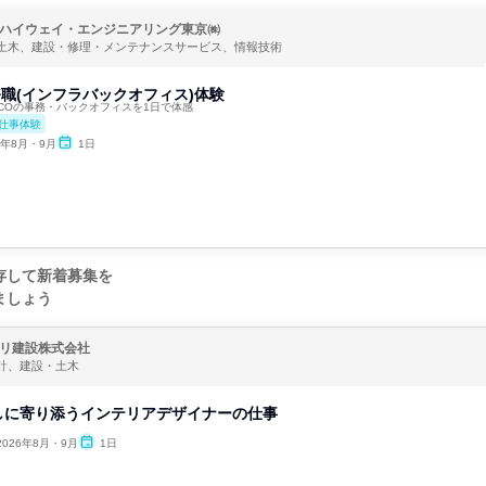
ハイウェイ・エンジニアリング東京㈱
土木、建設・修理・メンテナンスサービス、情報技術
事務職(インフラバックオフィス)体験
COの事務・バックオフィスを1日で体感
仕事体験
6年8月・9月
1日
存して新着募集を
ましょう
リ建設株式会社
計、建設・土木
しに寄り添うインテリアデザイナーの仕事
2026年8月・9月
1日