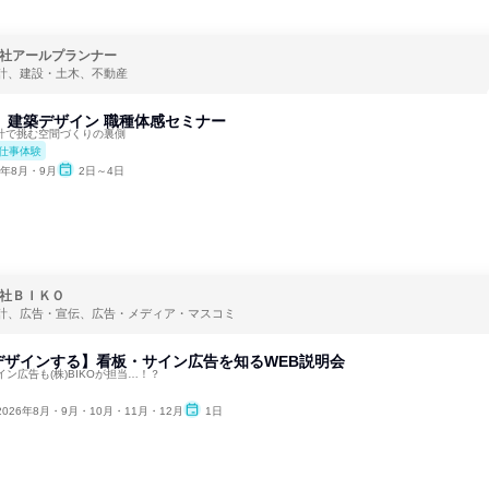
社アールプランナー
計、建設・土木、不動産
ys】建築デザイン 職種体感セミナー
由設計で挑む空間づくりの裏側
仕事体験
6年8月・9月
2日～4日
社ＢＩＫＯ
計、広告・宣伝、広告・メディア・マスコミ
デザインする】看板・サイン広告を知るWEB説明会
ン広告も(株)BIKOが担当…！？
2026年8月・9月・10月・11月・12月
1日