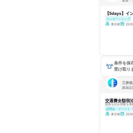
製造・
【5days】
インターンシップ
東京都
202
条件を保
受け取り
三井住
建築設
交通費全額宿
図面を読み測量を体
説明会・イベント
東京都
202