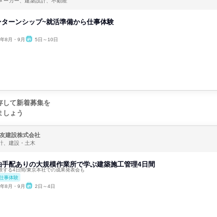
メーカー、建築設計、不動産
インターンシップ~就活準備から仕事体験
6年8月・9月
5日～10日
存して新着募集を
ましょう
友建設株式会社
計、建設・土木
泊手配ありの大規模作業所で学ぶ建築施工管理4日間
験する4日間/東京本社での成果発表会も
仕事体験
6年8月・9月
2日～4日