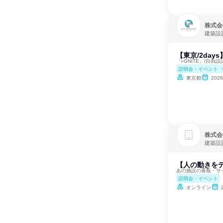
株式会
建築設
【東京/2da
「i-GNITE」/自
説明会・イベント
東京都
202
株式会
建築設
【人の動きを
あの施設の看板・サイ
説明会・イベント
オンライン