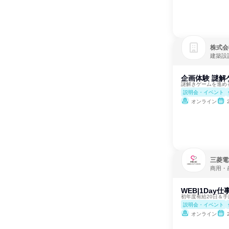
株式会
建築設
企画体験 謎解
謎解きゲームを進め
説明会・イベント
オンライン
三菱電
商用・
WEB|1Da
初年度有給20日＆手
説明会・イベント
オンライン