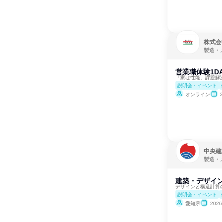
株式会
製造・
営業職体験1D
「家は性能」課題解
説明会・イベント
オンライン
中央建
製造・
建築・デザイン
デザインと構造計算
説明会・イベント
愛知県
202