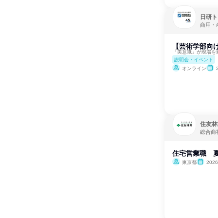
日研ト
商用・
【芸術学部向
「美意識」が現場を
説明会・イベント
オンライン
住友林
総合商
住宅営業職 夏
東京都
202