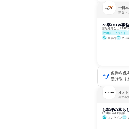
中日本
建設・
28卒1day/
書類選考なし！NEX
説明会・イベント
東京都
202
条件を保
受け取り
オオト
建築設
お客様の暮ら
8/28(金)WEB開催
オンライン