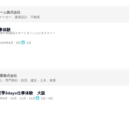
ーム株式会社
メーカー、建築設計、不動産
仕事体験
文理不問/就活スタートダッシュにオススメ！
2026年8月・9月
1日
業株式会社
社・専門商社・卸売、建設・土木、林業
季3days仕事体験 大阪
6年9月・10月・11月・12月
2日～4日