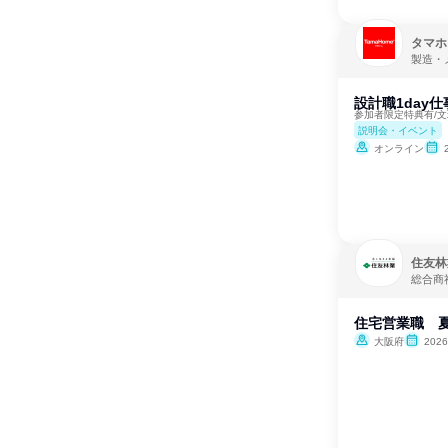
タマホ
製造・
設計職1day
参加者限定特典有/
説明会・イベント
オンライン
住友林
総合商
住宅営業職 夏
大阪府
202