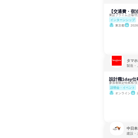
【交通費・宿泊
東証プライム上場/
インターンシップ
東京都
202
タマホ
製造・
設計職1day
参加者限定特典有/
説明会・イベント
オンライン
中日本
建設・