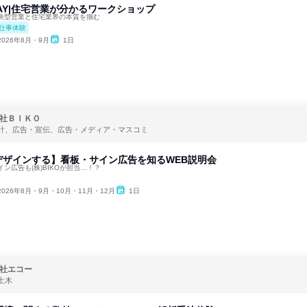
AY|住宅営業が分かるワークショップ
決型営業と住宅業界の本質を掴む
仕事体験
2026年8月・9月
1日
社ＢＩＫＯ
計、広告・宣伝、広告・メディア・マスコミ
デザインする】看板・サイン広告を知るWEB説明会
ン広告も(株)BIKOが担当…！？
2026年8月・9月・10月・11月・12月
1日
社エコー
土木