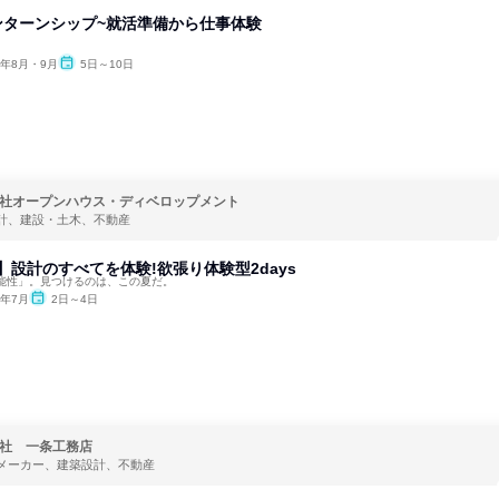
インターンシップ~就活準備から仕事体験
6年8月・9月
5日～10日
社オープンハウス・ディベロップメント
計、建設・土木、不動産
卒】設計のすべてを体験!欲張り体験型2days
能性」。見つけるのは、この夏だ。
6年7月
2日～4日
社 一条工務店
メーカー、建築設計、不動産