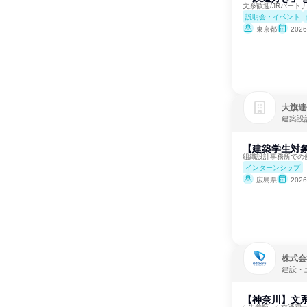
文系歓迎/JRパート
説明会・イベント
東京都
202
大旗連
建築設
【建築学生対象
組織設計事務所での
インターンシップ
広島県
202
株式会
建設・
【神奈川】文系