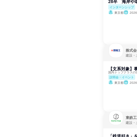
28卒 海岸
インターンシップ
東京都
202
株式会
建設・
【文系対象】事
国内トップクラスの
説明会・イベント
東京都
202
東鉄工
建設・
「鉄道好き」を