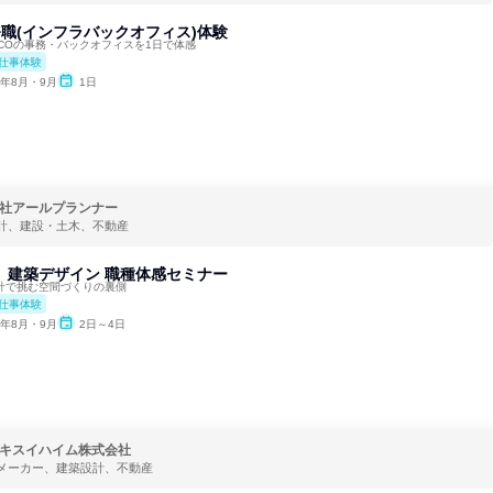
事務職(インフラバックオフィス)体験
COの事務・バックオフィスを1日で体感
仕事体験
6年8月・9月
1日
社アールプランナー
計、建設・土木、不動産
ys】建築デザイン 職種体感セミナー
由設計で挑む空間づくりの裏側
仕事体験
6年8月・9月
2日～4日
キスイハイム株式会社
メーカー、建築設計、不動産