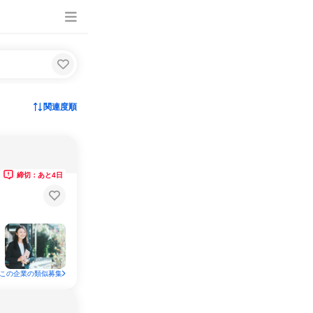
関連度順
締切：あと4日
この企業の類似募集