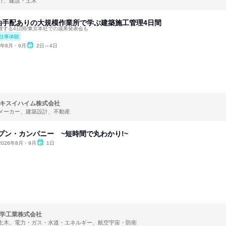
計、建設・土木
泊手配ありの大規模作業所で学ぶ建築施工管理4日間
験する4日間/東京本社での成果発表会も
仕事体験
6年8月・9月
2日～4日
キスイハイム株式会社
メーカー、建築設計、不動産
ープン・カンパニー ~短時間で丸わかり!~
2026年8月・9月
1日
学工業株式会社
土木、電力・ガス・水道・エネルギー、航空宇宙・防衛