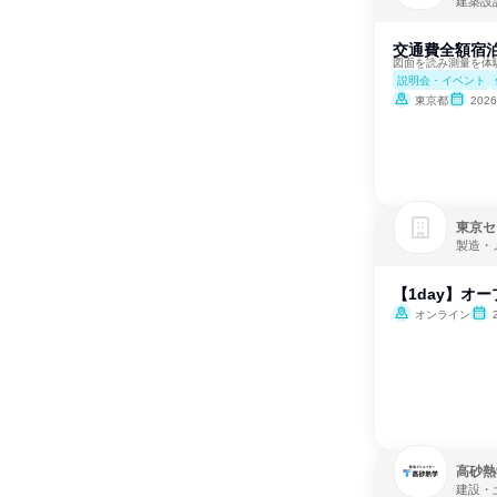
建築設
交通費全額宿
図面を読み測量を体
説明会・イベント
東京都
202
東京セ
製造・
【1day】オ
オンライン
高砂熱
建設・