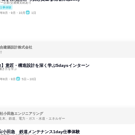
ナー企業/交通費支給あり
仕事体験
6年8月・9月・10月
1日
合建築設計株式会社
計
】意匠・構造設計を深く学ぶ5daysインターン
働き方を学ぶ
6年8月・9月
5日～10日
社小田急エンジニアリング
土木、鉄道、電力・ガス・水道・エネルギー
/小田急 鉄道メンテナンス1day仕事体験