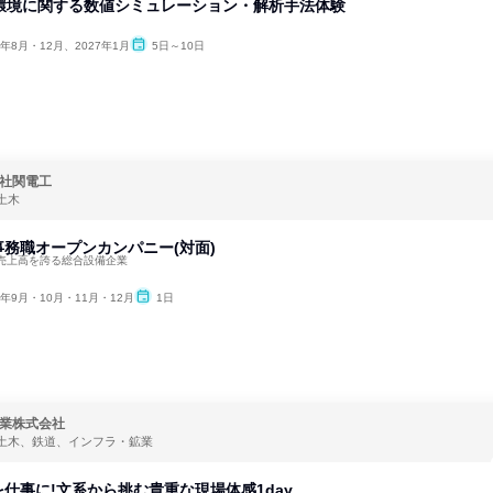
や環境に関する数値シミュレーション・解析手法体験
6年8月・12月、2027年1月
5日～10日
社関電工
土木
務職オープンカンパニー(対面)
売上高を誇る総合設備企業
6年9月・10月・11月・12月
1日
業株式会社
土木、鉄道、インフラ・鉱業
仕事に!文系から挑む貴重な現場体感1day