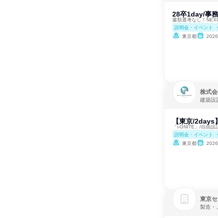
28卒1day/
書類選考なし！NEX
説明会・イベント
東京都
202
株式会
建築設
【東京/2da
「i-GNITE」/自
説明会・イベント
東京都
202
東京セ
製造・