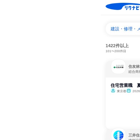
建設・修理・
1422件以上
101〜200件目
住友林
総合商
住宅営業職 夏
東京都
202
三井住