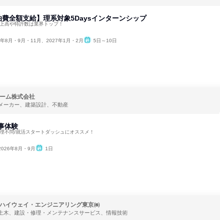
費全額支給】理系対象5Daysインターンシップ
売上高や特許数は業界トップ！
6年8月・9月・11月、2027年1月・2月
5日～10日
ーム株式会社
メーカー、建築設計、不動産
仕事体験
文理不問/就活スタートダッシュにオススメ！
2026年8月・9月
1日
ハイウェイ・エンジニアリング東京㈱
土木、建設・修理・メンテナンスサービス、情報技術