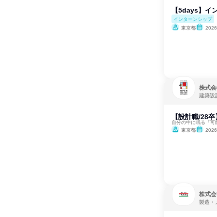
【5days】
インターンシップ
東京都
202
株式会
建築設
【設計職/28
自分の中に眠る「可
東京都
202
株式会
製造・