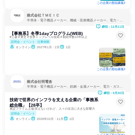
この企業の類似募集
株式会社ＴＭＥＩＣ
半導体・電子機器メーカー、機械・医療機器メーカー、電力・ガ
ス・水道・エネルギー
締切：12月11日
【事務系】冬季1dayプログラム(WEB)
#三菱＃東芝＃世界トップレベル技術＃勤続年数10年以上
説明会・イベント
仕事体験
オンライン
2027年1月・2月
1日
この企業の類似募集
株式会社明電舎
半導体・電子機器メーカー、鉄鋼・金属メーカー、電力・ガス・
水道・エネルギー
締切：9月30日
技術で世界のインフラを支える企業の「事務系
総合職」【28卒】
東証プライム上場/見えないけれど、人々の生活に大きな影響力
説明会・イベント
オンライン
2026年10月・11月
1日