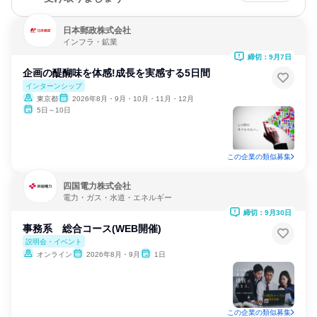
日本郵政株式会社
インフラ・鉱業
締切：9月7日
企画の醍醐味を体感!成長を実感する5日間
インターンシップ
東京都
2026年8月・9月・10月・11月・12月
5日～10日
この企業の類似募集
四国電力株式会社
電力・ガス・水道・エネルギー
締切：9月30日
事務系 総合コース(WEB開催)
説明会・イベント
オンライン
2026年8月・9月
1日
この企業の類似募集