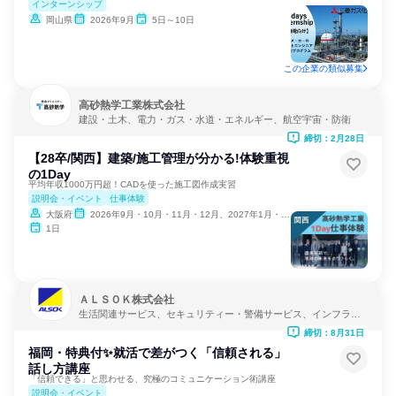
インターンシップ
岡山県
2026年9月
5日～10日
この企業の類似募集
高砂熱学工業株式会社
建設・土木、電力・ガス・水道・エネルギー、航空宇宙・防衛
締切：2月28日
【28卒/関西】建築/施工管理が分かる!体験重視
の1Day
平均年収1000万円超！CADを使った施工図作成実習
説明会・イベント
仕事体験
大阪府
2026年9月・10月・11月・12月、2027年1月・2月
1日
ＡＬＳＯＫ株式会社
生活関連サービス、セキュリティー・警備サービス、インフラ・
鉱業
締切：8月31日
福岡・特典付✨就活で差がつく「信頼される」
話し方講座
「信頼できる」と思わせる、究極のコミュニケーション術講座
説明会・イベント