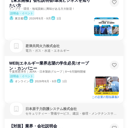
【東京開催】会社説明会/環境ビジネスを知り
たい方
インフラ・環境・地域貢献に興味がある方大歓迎！
説明会・イベント
東京都
2026年8月・9月
1日
君津共同火力株式会社
電力・ガス・水道・エネルギー
WEB|エネルギー業界志望の学生必見!オープ
ン・カンパニー
千葉県君津市｜JERA・日本製鉄グループ｜8〜9月随時開催
説明会・イベント
オンライン
2026年8月・9月
1日
この企業の類似募集
日本原子力防護システム株式会社
セキュリティー・警備サービス、建設・修理・メンテナンスサー
ビス、電力・ガス・水道・エネルギー
【対面】業界・会社説明会