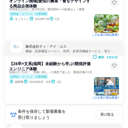
オンライン開催|愛知の農業・食をデザインす
る商品企画体験
年間休日122日｜賞与年3回｜愛知県外への転勤なし｜農業
説明会・イベント
仕事体験
オンライン
2026年7月
1日
この企業の類似募集
株式会社ティ・アイ・エス
機械・医療機器メーカー、商用・産業用機械サービス、電力・ガ
ス・水道・エネルギー
締切：8月31日
【28卒×文系|福岡】未経験から学ぶ!開発評価
エンジニア体験
知識ゼロでOK！「間違い探し」の感覚で楽しむ、開発評価の1日
説明会・イベント
仕事体験
福岡県
2026年8月・9月
1日
この企業の類似募集
条件を保存して新着募集を
受け取る
受け取りましょう