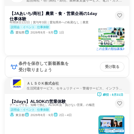
総合商社・専門商社・卸売、農林業支援サービス、電力・ガス・
水道・エネルギー
【JAあいち/商社】農業・食・営業企画の1day
仕事体験
年間休日122日｜賞与年3回｜愛知県外への転勤なし｜農業
説明会・イベント
仕事体験
愛知県
2026年8月・9月
1日
この企業の類似募集
条件を保存して新着募集を
受け取る
受け取りましょう
ＡＬＳＯＫ株式会社
生活関連サービス、セキュリティー・警備サービス、インフラ・
鉱業
締切：8月31日
【2days】ALSOKの営業体験
チームで守る、知略で挑む。ALSOK流「負けない営業」の極意
説明会・イベント
仕事体験
東京都
2026年8月・9月
2日～4日