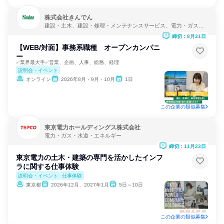
株式会社きんでん
建設・土木、建設・修理・メンテナンスサービス、電力・ガス・
水道・エネルギー
締切：8月31日
【WEB/対面】事務系職種 オープンカンパニ
ー
✅業界最大手✅営業、企画、人事、総務、経理
説明会・イベント
オンライン
2026年8月・9月・10月
1日
この企業の類似募集
東京電力ホールディングス株式会社
電力・ガス・水道・エネルギー
締切：11月23日
東京電力の土木・建築の専門を活かしたインフ
ラに関する仕事体験
説明会・イベント
仕事体験
東京都
2026年12月、2027年1月
5日～10日
この企業の類似募集