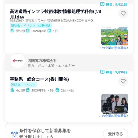
締切：8月21日
高速道路インフラ技術体験/情報処理学科向け/8
月1day
保全点検・災害対応ワーク/交通費昼食支給/NEXCO中日本G
説明会・イベント
仕事体験
愛知県
2026年8月
1日
この企業の類似募集
四国電力株式会社
電力・ガス・水道・エネルギー
締切：9月30日
事務系 総合コース(香川開催)
説明会・イベント
香川県
2026年8月・9月
2日～4日
この企業の類似募集
条件を保存して新着募集を
受け取る
受け取りましょう