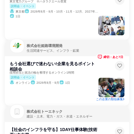
東京電力グループ ※ハタラクエール受賞
説明会・イベント
東京都
2026年8月・9月・10月・11月・12月、2027年1月・2月
1日
株式会社姫路環境開発
生活関連サービス、インフラ・鉱業
締切：あと7日
もう会社選びで迷わない!企業を見るポイント
相談会
採用担当と就活の軸を整理するオンライン1時間
説明会・イベント
オンライン
2026年8月・9月
1日
この企業の類似募集
株式会社トーエネック
建設・土木、電力・ガス・水道・エネルギー
【社会のインフラを守る】1DAY仕事体験(技術