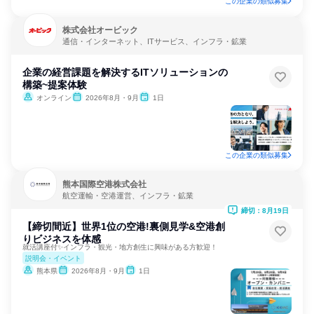
この企業の類似募集
株式会社オービック
通信・インターネット、ITサービス、インフラ・鉱業
企業の経営課題を解決するITソリューションの
構築~提案体験
オンライン
2026年8月・9月
1日
この企業の類似募集
熊本国際空港株式会社
航空運輸・空港運営、インフラ・鉱業
締切：8月19日
【締切間近】世界1位の空港!裏側見学&空港創
りビジネスを体感
就活講座付✨インフラ・観光・地方創生に興味がある方歓迎！
説明会・イベント
熊本県
2026年8月・9月
1日