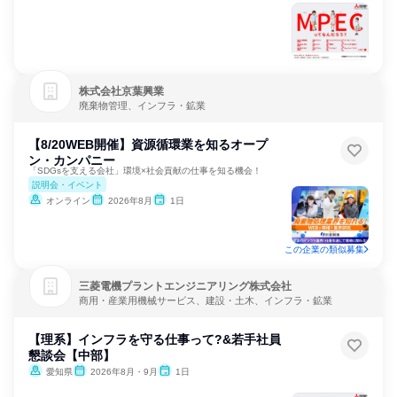
株式会社京葉興業
廃棄物管理、インフラ・鉱業
【8/20WEB開催】資源循環業を知るオープ
ン・カンパニー
「SDGsを支える会社」環境×社会貢献の仕事を知る機会！
説明会・イベント
オンライン
2026年8月
1日
この企業の類似募集
三菱電機プラントエンジニアリング株式会社
商用・産業用機械サービス、建設・土木、インフラ・鉱業
【理系】インフラを守る仕事って?&若手社員
懇談会【中部】
愛知県
2026年8月・9月
1日