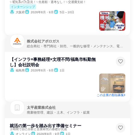
✨電気系の方必見！✨先着順・選考なし！✨交通費支給！
インターンシップ
大阪府
2026年8月・9月
5日～10日
株式会社アポロガス
総合商社・専門商社・卸売、一般的な修理・メンテナンス、電
力・ガス・水道・エネルギー
【インフラ×事務経理×文理不問/福島市転勤無
し】会社説明会
福島県
2026年8月・9月
1日
この企業の類似募集
太平産業株式会社
廃棄物管理、建設・土木、インフラ・鉱業
就活の第一歩を踏み出す準備セミナー
２時間で自己分析と企業研究の基礎が完成
オンライン
2026年8月・9月
1日