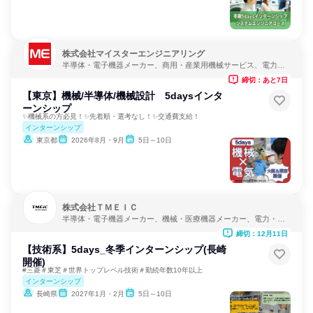
株式会社マイスターエンジニアリング
半導体・電子機器メーカー、商用・産業用機械サービス、電力・
ガス・水道・エネルギー
締切：あと7日
【東京】機械/半導体/機械設計 5daysインタ
ーンシップ
✨機械系の方必見！✨先着順・選考なし！✨交通費支給！
インターンシップ
東京都
2026年8月・9月
5日～10日
株式会社ＴＭＥＩＣ
半導体・電子機器メーカー、機械・医療機器メーカー、電力・ガ
ス・水道・エネルギー
締切：12月11日
【技術系】5days_冬季インターンシップ(長崎
開催)
#三菱＃東芝＃世界トップレベル技術＃勤続年数10年以上
インターンシップ
長崎県
2027年1月・2月
5日～10日