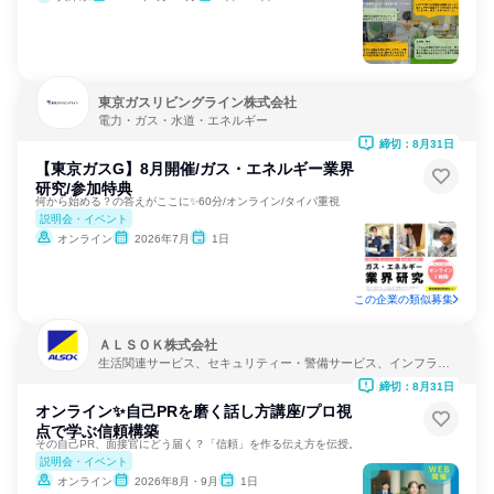
東京ガスリビングライン株式会社
電力・ガス・水道・エネルギー
締切：8月31日
【東京ガスG】8月開催/ガス・エネルギー業界
研究/参加特典
何から始める？の答えがここに✨60分/オンライン/タイパ重視
説明会・イベント
オンライン
2026年7月
1日
この企業の類似募集
ＡＬＳＯＫ株式会社
生活関連サービス、セキュリティー・警備サービス、インフラ・
鉱業
締切：8月31日
オンライン✨自己PRを磨く話し方講座/プロ視
点で学ぶ信頼構築
その自己PR、面接官にどう届く？「信頼」を作る伝え方を伝授。
説明会・イベント
オンライン
2026年8月・9月
1日