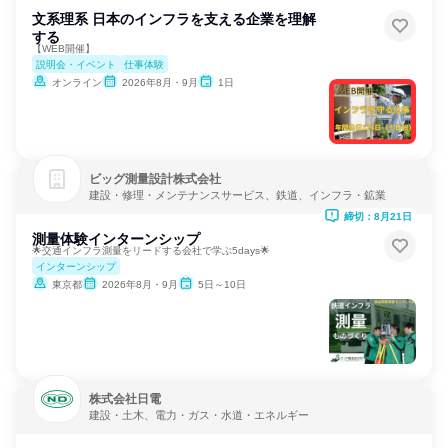
文系理系 日本のインフラを支える企業を理解
する
【WEB開催】
説明会・イベント
仕事体験
オンライン
2026年8月・9月
1日
ビッグ測量設計株式会社
建設・修理・メンテナンスサービス、鉄道、インフラ・鉱業
締切：8月21日
測量体験インターンシップ
🌟交通インフラ測量をリードする会社で学ぶ5days🌟
インターンシップ
東京都
2026年8月・9月
5日～10日
株式会社日電
建設・土木、電力・ガス・水道・エネルギー