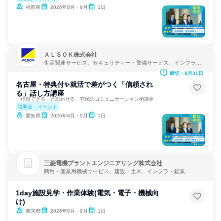
福岡県
2026年8月・9月
1日
ＡＬＳＯＫ株式会社
生活関連サービス、セキュリティー・警備サービス、インフラ・
鉱業
締切：8月31日
名古屋・特典付✨就活で差がつく「信頼され
る」話し方講座
「信頼できる」と思わせる、究極のコミュニケーション術講座
説明会・イベント
愛知県
2026年8月・9月
1日
三菱電機プラントエンジニアリング株式会社
商用・産業用機械サービス、建設・土木、インフラ・鉱業
1day施設見学・作業体験(電気・電子・機械向
け)
東京都
2026年8月・9月
1日