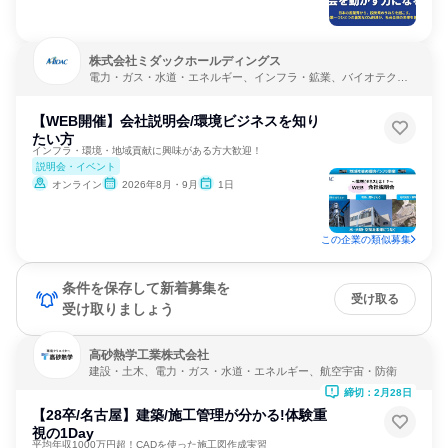
株式会社ミダックホールディングス
電力・ガス・水道・エネルギー、インフラ・鉱業、バイオテクノ
ロジー
【WEB開催】会社説明会/環境ビジネスを知り
たい方
インフラ・環境・地域貢献に興味がある方大歓迎！
説明会・イベント
オンライン
2026年8月・9月
1日
この企業の類似募集
条件を保存して新着募集を
受け取る
受け取りましょう
高砂熱学工業株式会社
建設・土木、電力・ガス・水道・エネルギー、航空宇宙・防衛
締切：2月28日
【28卒/名古屋】建築/施工管理が分かる!体験重
視の1Day
平均年収1000万円超！CADを使った施工図作成実習