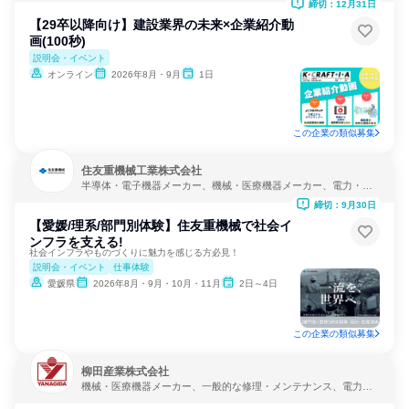
締切：12月31日
【29卒以降向け】建設業界の未来×企業紹介動
画(100秒)
説明会・イベント
オンライン
2026年8月・9月
1日
この企業の類似募集
住友重機械工業株式会社
半導体・電子機器メーカー、機械・医療機器メーカー、電力・ガ
ス・水道・エネルギー
締切：9月30日
【愛媛/理系/部門別体験】住友重機械で社会イ
ンフラを支える!
社会インフラやものづくりに魅力を感じる方必見！
説明会・イベント
仕事体験
愛媛県
2026年8月・9月・10月・11月
2日～4日
この企業の類似募集
柳田産業株式会社
機械・医療機器メーカー、一般的な修理・メンテナンス、電力・
ガス・水道・エネルギー