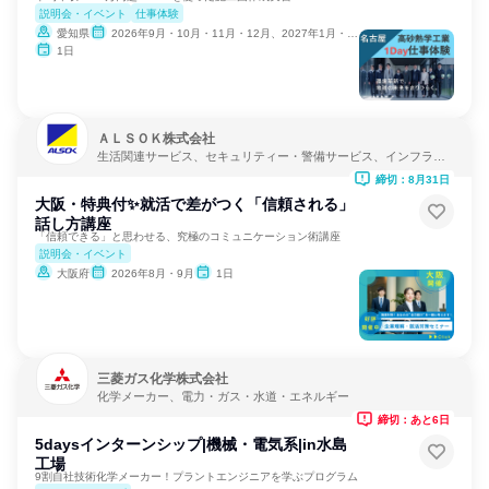
説明会・イベント
仕事体験
愛知県
2026年9月・10月・11月・12月、2027年1月・2月
1日
ＡＬＳＯＫ株式会社
生活関連サービス、セキュリティー・警備サービス、インフラ・
鉱業
締切：8月31日
大阪・特典付✨就活で差がつく「信頼される」
話し方講座
「信頼できる」と思わせる、究極のコミュニケーション術講座
説明会・イベント
大阪府
2026年8月・9月
1日
三菱ガス化学株式会社
化学メーカー、電力・ガス・水道・エネルギー
締切：あと6日
5daysインターンシップ|機械・電気系|in水島
工場
9割自社技術化学メーカー！プラントエンジニアを学ぶプログラム