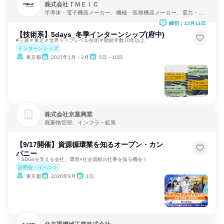
株式会社ＴＭＥＩＣ
半導体・電子機器メーカー、機械・医療機器メーカー、電力・ガ
ス・水道・エネルギー
締切：12月11日
【技術系】5days_冬季インターンシップ(府中)
#三菱＃東芝＃世界トップレベル技術＃勤続年数10年以上
インターンシップ
東京都
2027年1月・2月
5日～10日
株式会社京葉興業
廃棄物管理、インフラ・鉱業
【9/17開催】資源循環業を知るオープン・カン
パニー
「SDGsを支える会社」環境×社会貢献の仕事を知る機会！
説明会・イベント
東京都
2026年9月
1日