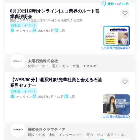
ス・水道・エネルギー
締切：8月18日
8月19日16時|オンライン|エコ業界のルート営
業職説明会
国策ビジネス×完全分業で1年目から活躍できる理由
説明会・イベント
オンライン
2026年8月
1日
この企業の類似募集
太陽石油株式会社
化学メーカー、電力・ガス・水道・エネルギー
【WEB/90分】理系対象!先輩社員と会える石油
業界セミナー
説明会・イベント
オンライン
2026年9月・12月
1日
この企業の類似募集
株式会社クラフティア
建設・土木、通信・インターネット、電力・ガス・水道・エネル
ギー