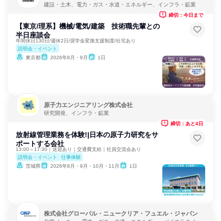
建設・土木、電力・ガス・水道・エネルギー、インフラ・鉱業
締切：今日まで
【東京/理系】機械/電気/建築 技術職先輩との
半日座談会
年間休日130日/週休2日/奨学金変換支援制度/社宅あり
説明会・イベント
東京都
2026年8月・9月
1日
原子力エンジニアリング株式会社
研究開発、インフラ・鉱業
締切：あと4日
放射線管理業務を体験!|日本の原子力研究をサ
ポートする会社
13:00～17:30｜送迎あり｜交通費支給｜社員交流会あり
説明会・イベント
仕事体験
茨城県
2026年8月・9月・10月・11月
1日
株式会社グローバル・ニュークリア・フュエル・ジャパン