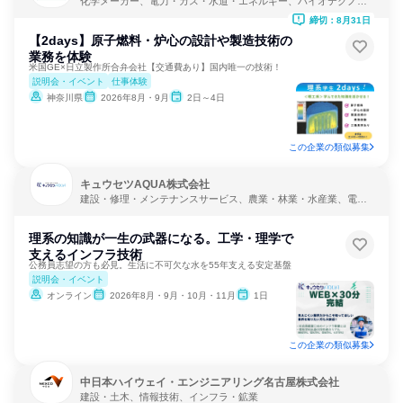
化学メーカー、電力・ガス・水道・エネルギー、バイオテクノロ
ジー
締切：8月31日
【2days】原子燃料・炉心の設計や製造技術の
業務を体験
米国GE×日立製作所合弁会社【交通費あり】国内唯一の技術！
説明会・イベント
仕事体験
神奈川県
2026年8月・9月
2日～4日
この企業の類似募集
キュウセツAQUA株式会社
建設・修理・メンテナンスサービス、農業・林業・水産業、電
力・ガス・水道・エネルギー
理系の知識が一生の武器になる。工学・理学で
支えるインフラ技術
公務員志望の方も必見。生活に不可欠な水を55年支える安定基盤
説明会・イベント
オンライン
2026年8月・9月・10月・11月
1日
この企業の類似募集
中日本ハイウェイ・エンジニアリング名古屋株式会社
建設・土木、情報技術、インフラ・鉱業