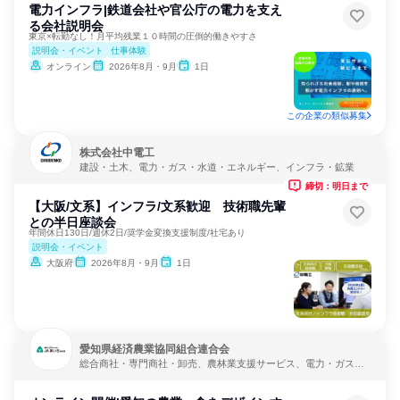
電力インフラ|鉄道会社や官公庁の電力を支え
る会社説明会
東京×転勤なし！月平均残業１０時間の圧倒的働きやすさ
説明会・イベント
仕事体験
オンライン
2026年8月・9月
1日
この企業の類似募集
株式会社中電工
建設・土木、電力・ガス・水道・エネルギー、インフラ・鉱業
締切：明日まで
【大阪/文系】インフラ/文系歓迎 技術職先輩
との半日座談会
年間休日130日/週休2日/奨学金変換支援制度/社宅あり
説明会・イベント
大阪府
2026年8月・9月
1日
愛知県経済農業協同組合連合会
総合商社・専門商社・卸売、農林業支援サービス、電力・ガス・
水道・エネルギー