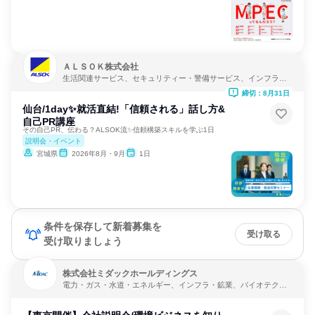
ＡＬＳＯＫ株式会社
生活関連サービス、セキュリティー・警備サービス、インフラ・
鉱業
締切：8月31日
仙台/1day✨就活直結!「信頼される」話し方&
自己PR講座
その自己PR、伝わる？ALSOK流✨信頼構築スキルを学ぶ1日
説明会・イベント
宮城県
2026年8月・9月
1日
条件を保存して新着募集を
受け取る
受け取りましょう
株式会社ミダックホールディングス
電力・ガス・水道・エネルギー、インフラ・鉱業、バイオテクノ
ロジー