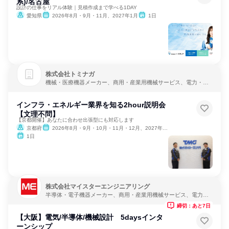
系)/名古屋
設計の仕事をリアル体験｜見積作成まで学べる1DAY
愛知県
2026年8月・9月・11月、2027年1月
1日
株式会社トミナガ
機械・医療機器メーカー、商用・産業用機械サービス、電力・ガ
ス・水道・エネルギー
インフラ・エネルギー業界を知る2hour説明会
【文理不問】
【京都開催】あなたに合わせ出張型にも対応します
京都府
2026年8月・9月・10月・11月・12月、2027年1月・2月
1日
株式会社マイスターエンジニアリング
半導体・電子機器メーカー、商用・産業用機械サービス、電力・
ガス・水道・エネルギー
締切：あと7日
【大阪】電気/半導体/機械設計 5daysインタ
ーンシップ