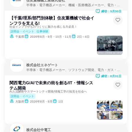
住友重機械工業株式会社
半導体・電子機器メーカー、機械・医療機器メーカー、電力・ガ
ス・水道・エネルギー
締切：9月30日
【千葉/理系/部門別体験】住友重機械で社会イ
ンフラを支える!
社会インフラやものづくりに魅力を感じる方必見！
説明会・イベント
仕事体験
千葉県
2026年8月・9月・10月・11月
2日～4日
株式会社エネゲート
半導体・電子機器メーカー、ソフトウェア開発、電力・ガス・水
道・エネルギー
締切：8月31日
関西電力G/AIで未来の街を創る/IT・情報シス
テム開発
AI人流解析やスマートシティ開発/情報工学の知見を社会へ
説明会・イベント
大阪府
2026年8月・9月
1日
株式会社中電工