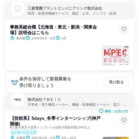
三菱電機プラントエンジニアリング株式会社
商用・産業用機械サービス、建設・土木、インフラ・鉱業
事務系総合職【北海道・東北・新潟・関東会
場】説明会はこちら
東京都
2026年8月・9月
1日
条件を保存して新着募集を
受け取る
受け取りましょう
株式会社ＴＭＥＩＣ
半導体・電子機器メーカー、機械・医療機器メーカー、電力・ガ
ス・水道・エネルギー
締切：12月11日
【技術系】5days_冬季インターンシップ(神戸
開催)
#三菱＃東芝＃世界トップレベル技術＃勤続年数10年以上
インターンシップ
兵庫県
2027年1月・2月
5日～10日