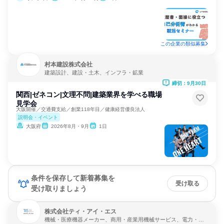
この企業の類似募集
村本建設株式会社
建築設計、建設・土木、インフラ・鉱業
締切：9月30日
関西|ゼネコン|文理不問|建築業界を学べる職場
見学会
大阪開催／交通費支給／創業118年目／健康経営優良法人
説明会・イベント
大阪府
2026年8月・9月
1日
条件を保存して新着募集を
受け取る
受け取りましょう
株式会社ティ・アイ・エス
機械・医療機器メーカー、商用・産業用機械サービス、電力・ガ