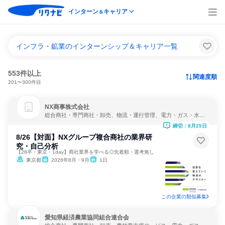
インターン
キャリア
＆
インフラ・鉱業のインターンシップ＆キャリア一覧
553件以上
関連度順
201〜300件目
NX商事株式会社
総合商社・専門商社・卸売、物流・運行管理、電力・ガス・水
道・エネルギー
締切：8月25日
8/26【対面】NXグループ複合商社の業界研
究・自己分析
【28卒・東京・1day】商社業界を学べる◎先着順・選考無し
東京都
2026年8月・9月
1日
この企業の類似募集
愛知県経済農業協同組合連合会