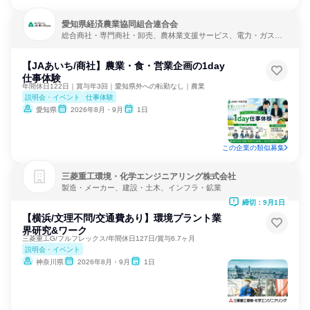
愛知県経済農業協同組合連合会
総合商社・専門商社・卸売、農林業支援サービス、電力・ガス・
水道・エネルギー
【JAあいち/商社】農業・食・営業企画の1day
仕事体験
年間休日122日｜賞与年3回｜愛知県外への転勤なし｜農業
説明会・イベント
仕事体験
愛知県
2026年8月・9月
1日
この企業の類似募集
三菱重工環境・化学エンジニアリング株式会社
製造・メーカー、建設・土木、インフラ・鉱業
締切：9月1日
【横浜/文理不問/交通費あり】環境プラント業
界研究&ワーク
三菱重工G/フルフレックス/年間休日127日/賞与6.7ヶ月
説明会・イベント
神奈川県
2026年8月・9月
1日