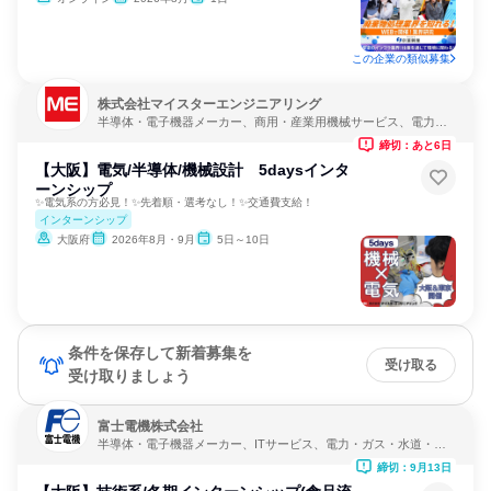
この企業の類似募集
株式会社マイスターエンジニアリング
半導体・電子機器メーカー、商用・産業用機械サービス、電力・
ガス・水道・エネルギー
締切：あと6日
【大阪】電気/半導体/機械設計 5daysインタ
ーンシップ
✨電気系の方必見！✨先着順・選考なし！✨交通費支給！
インターンシップ
大阪府
2026年8月・9月
5日～10日
条件を保存して新着募集を
受け取る
受け取りましょう
富士電機株式会社
半導体・電子機器メーカー、ITサービス、電力・ガス・水道・エ
ネルギー
締切：9月13日