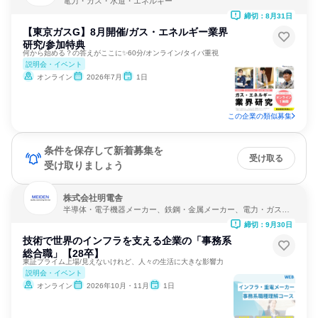
電力・ガス・水道・エネルギー
締切：8月31日
【東京ガスG】8月開催/ガス・エネルギー業界
研究/参加特典
何から始める？の答えがここに✨60分/オンライン/タイパ重視
説明会・イベント
オンライン
2026年7月
1日
この企業の類似募集
条件を保存して新着募集を
受け取る
受け取りましょう
株式会社明電舎
半導体・電子機器メーカー、鉄鋼・金属メーカー、電力・ガス・
水道・エネルギー
締切：9月30日
技術で世界のインフラを支える企業の「事務系
総合職」【28卒】
東証プライム上場/見えないけれど、人々の生活に大きな影響力
説明会・イベント
オンライン
2026年10月・11月
1日