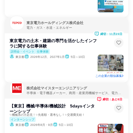
東京電力ホールディングス株式会社
電力・ガス・水道・エネルギー
締切：11月23日
東京電力の土木・建築の専門を活かしたインフ
ラに関する仕事体験
説明会・イベント
仕事体験
東京都
2026年12月、2027年1月
5日～10日
この企業の類似募集
株式会社マイスターエンジニアリング
半導体・電子機器メーカー、商用・産業用機械サービス、電力・
ガス・水道・エネルギー
締切：あと6日
【東京】機械/半導体/機械設計 5daysインタ
ーンシップ
✨機械系の方必見！✨先着順・選考なし！✨交通費支給！
インターンシップ
東京都
2026年8月・9月
5日～10日