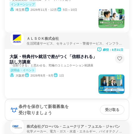
インターンシップ
埼玉県
2026年11月・12月
5日～10日
ＡＬＳＯＫ株式会社
生活関連サービス、セキュリティー・警備サービス、インフラ・
鉱業
締切：8月31日
大阪・特典付✨就活で差がつく「信頼される」
話し方講座
「信頼できる」と思わせる、究極のコミュニケーション術講座
説明会・イベント
大阪府
2026年8月・9月
1日
条件を保存して新着募集を
受け取る
受け取りましょう
株式会社グローバル・ニュークリア・フュエル・ジャパン
化学メーカー、電力・ガス・水道・エネルギー、バイオテクノロ