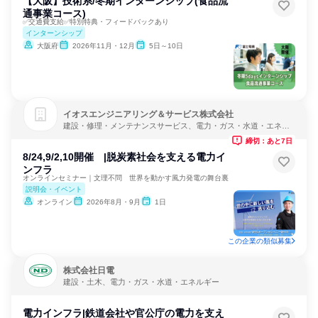
【大阪】技術系/冬期インターンシップ(食品流
通事業コース)
✅交通費支給✅特別特典・フィードバックあり
インターンシップ
大阪府
2026年11月・12月
5日～10日
イオスエンジニアリング＆サービス株式会社
建設・修理・メンテナンスサービス、電力・ガス・水道・エネル
ギー、インフラ・鉱業
締切：あと7日
8/24,9/2,10開催 |脱炭素社会を支える電力イ
ンフラ
オンラインセミナー｜文理不問 世界を動かす風力発電の舞台裏
説明会・イベント
オンライン
2026年8月・9月
1日
この企業の類似募集
株式会社日電
建設・土木、電力・ガス・水道・エネルギー
電力インフラ|鉄道会社や官公庁の電力を支え