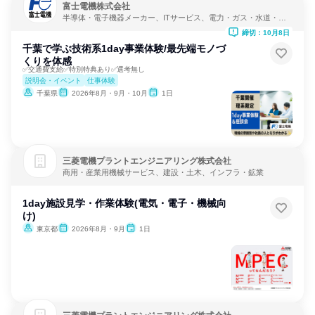
富士電機株式会社
半導体・電子機器メーカー、ITサービス、電力・ガス・水道・エ
ネルギー
締切：10月8日
千葉で学ぶ技術系1day事業体験/最先端モノづ
くりを体感
✅交通費支給✅特別特典あり✅選考無し
説明会・イベント
仕事体験
千葉県
2026年8月・9月・10月
1日
三菱電機プラントエンジニアリング株式会社
商用・産業用機械サービス、建設・土木、インフラ・鉱業
1day施設見学・作業体験(電気・電子・機械向
け)
東京都
2026年8月・9月
1日