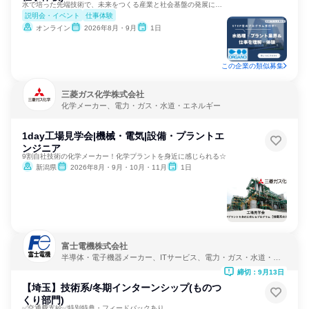
水で培った先端技術で、未来をつくる産業と社会基盤の発展に貢献
説明会・イベント
仕事体験
オンライン
2026年8月・9月
1日
この企業の類似募集
三菱ガス化学株式会社
化学メーカー、電力・ガス・水道・エネルギー
1day工場見学会|機械・電気|設備・プラントエ
ンジニア
9割自社技術の化学メーカー！化学プラントを身近に感じられる☆
新潟県
2026年8月・9月・10月・11月
1日
富士電機株式会社
半導体・電子機器メーカー、ITサービス、電力・ガス・水道・エ
ネルギー
締切：9月13日
【埼玉】技術系/冬期インターンシップ(ものつ
くり部門)
✅交通費支給✅特別特典・フィードバックあり