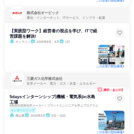
この企業の類似募集
株式会社オービック
通信・インターネット、ITサービス、インフラ・鉱業
【実践型ワーク】経営者の視点を学び、ITで経
営課題を解決!
オンライン
2026年8月・9月
1日
この企業の類似募集
三菱ガス化学株式会社
化学メーカー、電力・ガス・水道・エネルギー
締切：あと5日
5daysインターンシップ|機械・電気系|in水島
工場
9割自社技術化学メーカー！プラントエンジニアを学ぶプログラム
インターンシップ
岡山県
2026年9月
5日～10日
この企業の類似募集