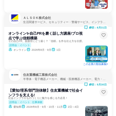
ＡＬＳＯＫ株式会社
生活関連サービス、セキュリティー・警備サービス、インフラ・
鉱業
締切：8月31日
オンライン✨自己PRを磨く話し方講座/プロ視
点で学ぶ信頼構築
その自己PR、面接官にどう届く？「信頼」を作る伝え方を伝授。
説明会・イベント
オンライン
2026年8月・9月
1日
この企業の類似募集
住友重機械工業株式会社
半導体・電子機器メーカー、機械・医療機器メーカー、電力・ガ
ス・水道・エネルギー
締切：9月30日
【愛知/理系/部門別体験】住友重機械で社会イ
ンフラを支える!
社会インフラやものづくりに魅力を感じる方必見！
説明会・イベント
仕事体験
愛知県
2026年8月・9月・10月・11月
2日～4日