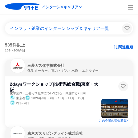
インターン
キャリア
＆
インフラ・鉱業のインターンシップ＆キャリア一覧
535件以上
関連度順
101〜200件目
三菱ガス化学株式会社
化学メーカー、電力・ガス・水道・エネルギー
2daysワークショップ|技術系総合職|東京・大
阪
化学業界・三菱ガス化学について知る・体感する2日間
東京都
2026年8月・9月・10月・11月・12月
2日～4日
この企業の類似募集
東京ガスリビングライン株式会社