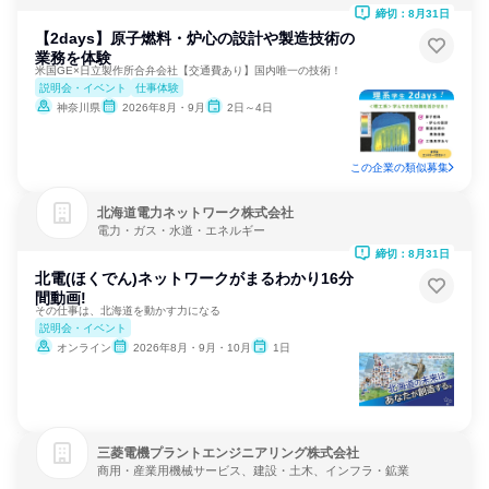
ジー
締切：8月31日
【2days】原子燃料・炉心の設計や製造技術の
業務を体験
米国GE×日立製作所合弁会社【交通費あり】国内唯一の技術！
説明会・イベント
仕事体験
神奈川県
2026年8月・9月
2日～4日
この企業の類似募集
北海道電力ネットワーク株式会社
電力・ガス・水道・エネルギー
締切：8月31日
北電(ほくでん)ネットワークがまるわかり16分
間動画!
その仕事は、北海道を動かす力になる
説明会・イベント
オンライン
2026年8月・9月・10月
1日
三菱電機プラントエンジニアリング株式会社
商用・産業用機械サービス、建設・土木、インフラ・鉱業