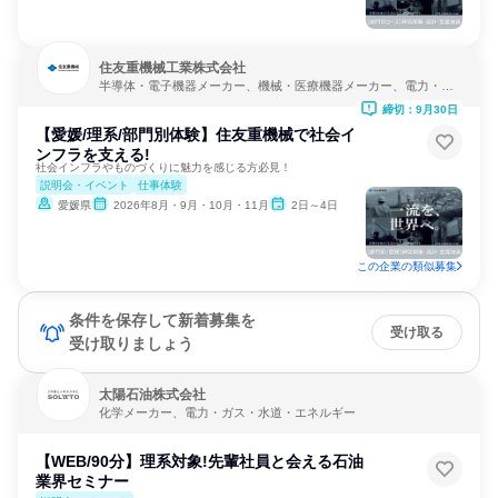
住友重機械工業株式会社
半導体・電子機器メーカー、機械・医療機器メーカー、電力・ガ
ス・水道・エネルギー
締切：9月30日
【愛媛/理系/部門別体験】住友重機械で社会イ
ンフラを支える!
社会インフラやものづくりに魅力を感じる方必見！
説明会・イベント
仕事体験
愛媛県
2026年8月・9月・10月・11月
2日～4日
この企業の類似募集
条件を保存して新着募集を
受け取る
受け取りましょう
太陽石油株式会社
化学メーカー、電力・ガス・水道・エネルギー
【WEB/90分】理系対象!先輩社員と会える石油
業界セミナー