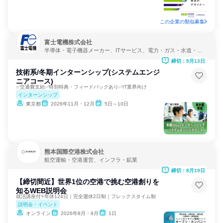
この企業の類似募集
富士電機株式会社
半導体・電子機器メーカー、ITサービス、電力・ガス・水道・エ
ネルギー
締切：9月13日
技術系/冬期インターンシップ(システムエンジ
ニアコース)
✅交通費支給✅特別特典・フィードバックあり✅IT業界向け
インターンシップ
東京都
2026年11月・12月
5日～10日
熊本国際空港株式会社
航空運輸・空港運営、インフラ・鉱業
締切：8月19日
【締切間近】世界1位の空港で挑む空港創りを
知るWEB説明会
就活講座付⭐年休124日｜完全週休2日制｜フレックスタイム制
説明会・イベント
オンライン
2026年8月・9月
1日