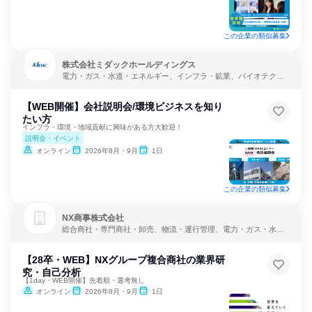
この企業の類似募集
株式会社ミダックホールディングス
電力・ガス・水道・エネルギー、インフラ・鉱業、バイオテクノ
ロジー
【WEB開催】会社説明会/環境ビジネスを知り
たい方
インフラ・環境・地域貢献に興味がある方大歓迎！
説明会・イベント
オンライン
2026年8月・9月
1日
この企業の類似募集
NX商事株式会社
総合商社・専門商社・卸売、物流・運行管理、電力・ガス・水
道・エネルギー
【28卒・WEB】NXグループ複合商社の業界研
究・自己分析
【1day・WEB開催】先着順・選考無し
オンライン
2026年8月・9月
1日