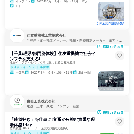
オンライン
2026年8月・9月・10月・11月・12月
1日
この企業の類似募集
住友重機械工業株式会社
半導体・電子機器メーカー、機械・医療機器メーカー、電力・ガ
ス・水道・エネルギー
締切：9月30日
【千葉/理系/部門別体験】住友重機械で社会イ
ンフラを支える!
社会インフラやものづくりに魅力を感じる方必見！
説明会・イベント
仕事体験
千葉県
2026年8月・9月・10月・11月
2日～4日
東鉄工業株式会社
建設・土木、鉄道、インフラ・鉱業
締切：8月31日
「鉄道好き」を仕事に!文系から挑む貴重な現
場体感1day
文系歓迎/JRパートナー企業/交通費支給あり
説明会・イベント
仕事体験