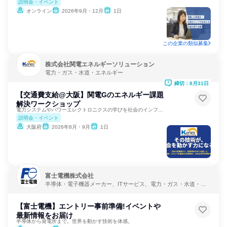
説明会・イベント
オンライン
2026年9月・12月
1日
この企業の類似募集
株式会社関電エネルギーソリューション
電力・ガス・水道・エネルギー
締切：8月31日
【交通費支給@大阪】関電Gのエネルギー課題
解決ワークショップ
電力システムやパワーエレクトロニクスの学びを社会のインフラへ
説明会・イベント
大阪府
2026年8月・9月
1日
富士電機株式会社
半導体・電子機器メーカー、ITサービス、電力・ガス・水道・エ
ネルギー
【富士電機】エントリー事前準備!イベントや
最新情報をお届け
半導体から発電所まで。世界を動かす技術を体感。