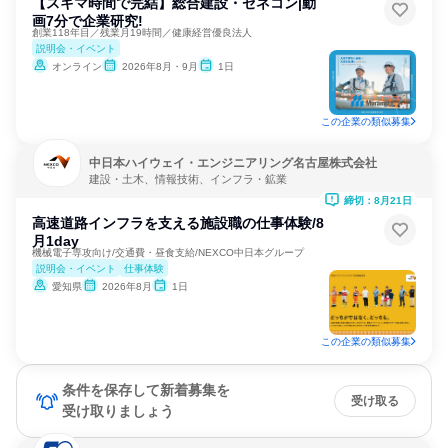
【スキマ時間で完結】総合建設・ゼネコン|動
画7分で企業研究!
創業118年目／残業月19時間／健康経営優良法人
説明会・イベント
オンライン
2026年8月・9月
1日
この企業の類似募集
中日本ハイウェイ・エンジニアリング名古屋株式会社
建設・土木、情報技術、インフラ・鉱業
締切：8月21日
高速道路インフラを支える施設職の仕事体験/8
月1day
機械電子専攻向け/交通費・昼食支給/NEXCO中日本グループ
説明会・イベント
仕事体験
愛知県
2026年8月
1日
この企業の類似募集
条件を保存して新着募集を
受け取る
受け取りましょう