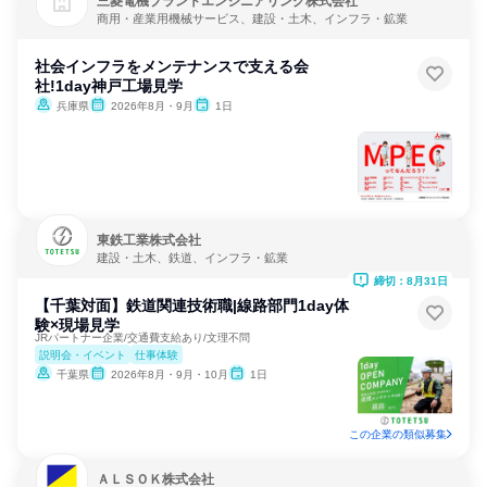
三菱電機プラントエンジニアリング株式会社
商用・産業用機械サービス、建設・土木、インフラ・鉱業
社会インフラをメンテナンスで支える会
社!1day神戸工場見学
兵庫県
2026年8月・9月
1日
東鉄工業株式会社
建設・土木、鉄道、インフラ・鉱業
締切：8月31日
【千葉対面】鉄道関連技術職|線路部門1day体
験×現場見学
JRパートナー企業/交通費支給あり/文理不問
説明会・イベント
仕事体験
千葉県
2026年8月・9月・10月
1日
この企業の類似募集
ＡＬＳＯＫ株式会社