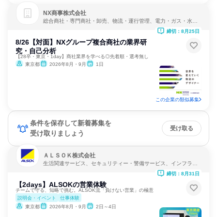
NX商事株式会社
総合商社・専門商社・卸売、物流・運行管理、電力・ガス・水
道・エネルギー
締切：8月25日
8/26【対面】NXグループ複合商社の業界研
究・自己分析
【28卒・東京・1day】商社業界を学べる◎先着順・選考無し
東京都
2026年8月・9月
1日
この企業の類似募集
条件を保存して新着募集を
受け取る
受け取りましょう
ＡＬＳＯＫ株式会社
生活関連サービス、セキュリティー・警備サービス、インフラ・
鉱業
締切：8月31日
【2days】ALSOKの営業体験
チームで守る、知略で挑む。ALSOK流「負けない営業」の極意
説明会・イベント
仕事体験
東京都
2026年8月・9月
2日～4日