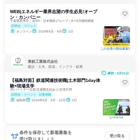
WEB|エネルギー業界志望の学生必見!オープ
ン・カンパニー
千葉県君津市｜JERA・日本製鉄グループ｜8〜9月随時開催
説明会・イベント
オンライン
2026年8月・9月
1日
この企業の類似募集
東鉄工業株式会社
建設・土木、鉄道、インフラ・鉱業
締切：8月31日
【福島対面】鉄道関連技術職|土木部門1day体
験×現場見学
JRパートナー企業/交通費支給あり/文理不問
説明会・イベント
仕事体験
福島県
2026年8月・9月・10月
1日
条件を保存して新着募集を
受け取る
受け取りましょう