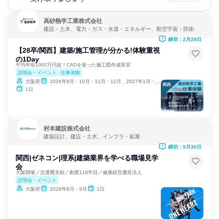
高砂熱学工業株式会社
建設・土木、電力・ガス・水道・エネルギー、航空宇宙・防衛
締切：2月28日
【28卒/関西】建築/施工管理が分かる!体験重視
の1Day
平均年収1000万円超！CADを使った施工図作成実習
説明会・イベント
仕事体験
大阪府
2026年9月・10月・11月・12月、2027年1月・2月
1日
村本建設株式会社
建築設計、建設・土木、インフラ・鉱業
締切：9月30日
関西|ゼネコン|理系|建築業界を学べる職場見学
会
大阪開催／交通費支給／創業118年目／健康経営優良法人
説明会・イベント
大阪府
2026年8月・9月
1日