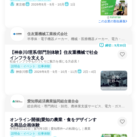
東京都
2026年8月・9月・10月
1日
この企業の類似募集
住友重機械工業株式会社
半導体・電子機器メーカー、機械・医療機器メーカー、電力・ガ
ス・水道・エネルギー
締切：9月30日
【神奈川/理系/部門別体験】住友重機械で社会
インフラを支える
社会インフラやものづくりに魅力を感じる方必見！
説明会・イベント
仕事体験
神奈川県
2026年8月・9月・10月・11月
2日～4日
愛知県経済農業協同組合連合会
総合商社・専門商社・卸売、農林業支援サービス、電力・ガス・
水道・エネルギー
オンライン開催|愛知の農業・食をデザインす
る商品企画体験
年間休日122日｜賞与年3回｜愛知県外への転勤なし｜農業
説明会・イベント
仕事体験