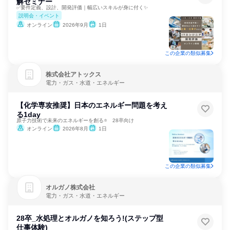
解セミナー
✅要件定義、設計、開発評価｜幅広いスキルが身に付く✨
説明会・イベント
オンライン
2026年9月
1日
この企業の類似募集
株式会社アトックス
電力・ガス・水道・エネルギー
【化学専攻推奨】日本のエネルギー問題を考え
る1day
原子力技術で未来のエネルギーを創る⭐ 28卒向け
オンライン
2026年8月
1日
この企業の類似募集
オルガノ株式会社
電力・ガス・水道・エネルギー
28卒_水処理とオルガノを知ろう!(ステップ型
仕事体験)