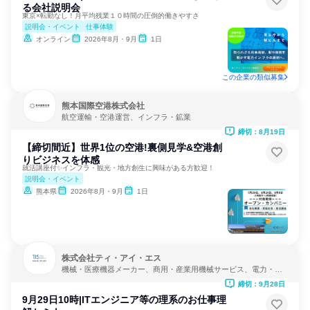
る会社説明会
東京×転勤なし！月平均残業１０時間の圧倒的働きやすさ
説明会・イベント
仕事体験
オンライン
2026年8月・9月
1日
この企業の類似募集
熊本国際空港株式会社
航空運輸・空港運営、インフラ・鉱業
締切：8月19日
【締切間近】世界1位の空港!裏側見学&空港創
りビジネスを体感
就活講座付✨インフラ・観光・地方創生に興味がある方歓迎！
説明会・イベント
熊本県
2026年8月・9月
1日
株式会社ティ・アイ・エス
機械・医療機器メーカー、商用・産業用機械サービス、電力・ガ
ス・水道・エネルギー
締切：9月28日
9月29日10時|ITエンジニア等の理系のお仕事理