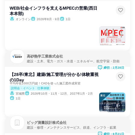
WEB/社会インフラを支えるMPECの営業(西日
本本部)
オンライン
2026年8月・9月
1日
高砂熱学工業株式会社
建設・土木、電力・ガス・水道・エネルギー、航空宇宙・防衛
締切：2月28日
【28卒/東北】建築/施工管理が分かる!体験重視
の1Day
平均年収1000万円超！CADを使った施工図作成実習
説明会・イベント
仕事体験
宮城県
2026年10月・11月・12月、2027年1月・2月
1日
ビッグ測量設計株式会社
建設・修理・メンテナンスサービス、鉄道、インフラ・鉱業
締切：8月21日