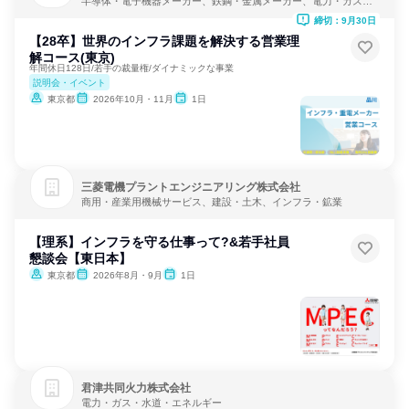
半導体・電子機器メーカー、鉄鋼・金属メーカー、電力・ガス・
水道・エネルギー
締切：9月30日
【28卒】世界のインフラ課題を解決する営業理
解コース(東京)
年間休日128日/若手の裁量権/ダイナミックな事業
説明会・イベント
東京都
2026年10月・11月
1日
三菱電機プラントエンジニアリング株式会社
商用・産業用機械サービス、建設・土木、インフラ・鉱業
【理系】インフラを守る仕事って?&若手社員
懇談会【東日本】
東京都
2026年8月・9月
1日
君津共同火力株式会社
電力・ガス・水道・エネルギー