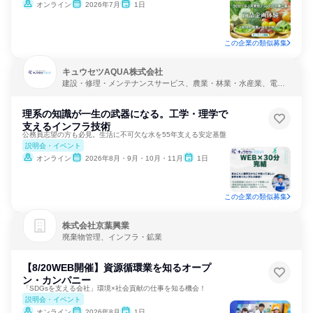
オンライン
2026年7月
1日
この企業の類似募集
キュウセツAQUA株式会社
建設・修理・メンテナンスサービス、農業・林業・水産業、電
力・ガス・水道・エネルギー
理系の知識が一生の武器になる。工学・理学で
支えるインフラ技術
公務員志望の方も必見。生活に不可欠な水を55年支える安定基盤
説明会・イベント
オンライン
2026年8月・9月・10月・11月
1日
この企業の類似募集
株式会社京葉興業
廃棄物管理、インフラ・鉱業
【8/20WEB開催】資源循環業を知るオープ
ン・カンパニー
「SDGsを支える会社」環境×社会貢献の仕事を知る機会！
説明会・イベント
オンライン
2026年8月
1日