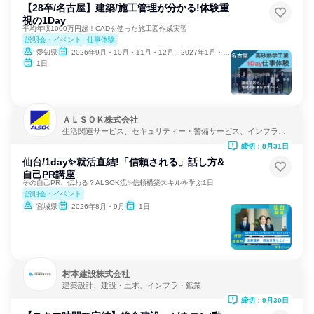
【28卒/名古屋】建築/施工管理が分かる!体験重
視の1Day
平均年収1000万円超！CADを使った施工図作成実習
説明会・イベント
仕事体験
愛知県
2026年9月・10月・11月・12月、2027年1月・2月
1日
ＡＬＳＯＫ株式会社
生活関連サービス、セキュリティー・警備サービス、インフラ・
鉱業
締切：8月31日
仙台/1day✨就活直結!「信頼される」話し方&
自己PR講座
その自己PR、伝わる？ALSOK流✨信頼構築スキルを学ぶ1日
説明会・イベント
宮城県
2026年8月・9月
1日
村本建設株式会社
建築設計、建設・土木、インフラ・鉱業
締切：9月30日