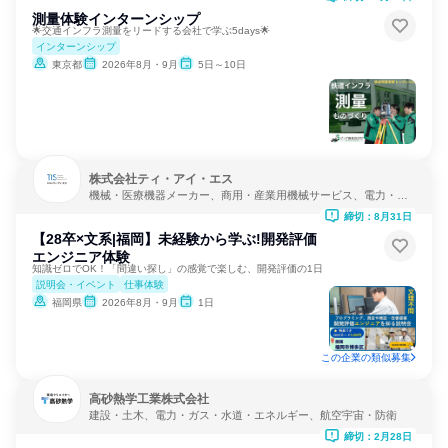
測量体験インターンシップ
🌟交通インフラ測量をリードする会社で学ぶ5days🌟
インターンシップ
東京都
2026年8月・9月
5日～10日
株式会社ティ・アイ・エス
機械・医療機器メーカー、商用・産業用機械サービス、電力・ガ
ス・水道・エネルギー
締切：8月31日
【28卒×文系|福岡】未経験から学ぶ!開発評価
エンジニア体験
知識ゼロでOK！「間違い探し」の感覚で楽しむ、開発評価の1日
説明会・イベント
仕事体験
福岡県
2026年8月・9月
1日
この企業の類似募集
高砂熱学工業株式会社
建設・土木、電力・ガス・水道・エネルギー、航空宇宙・防衛
締切：2月28日