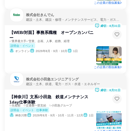
この企業の類似募集
株式会社きんでん
建設・土木、建設・修理・メンテナンスサービス、電力・ガス・
水道・エネルギー
締切：8月31日
【WEB/対面】事務系職種 オープンカンパニ
ー
✅業界最大手✅営業、企画、人事、総務、経理
説明会・イベント
オンライン
2026年8月・9月・10月
1日
この企業の類似募集
株式会社小田急エンジニアリング
建設・土木、鉄道、電力・ガス・水道・エネルギー
締切：8月31日
【神奈川】文系/小田急 鉄道メンテナンス
1day仕事体験
✨先着順 ✨交通費一部支給 ✨小田急グループ
説明会・イベント
仕事体験
神奈川県
2026年8月・9月・10月・11月・12月
1日