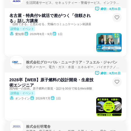
生活関連サービス、セキュリティー・警備サービス、インフラ・
鉱業
締切：8月31日
名古屋・特典付✨就活で差がつく「信頼され
る」話し方講座
「信頼できる」と思わせる、究極のコミュニケーション術講座
説明会・イベント
愛知県
2026年8月・9月
1日
株式会社グローバル・ニュークリア・フュエル・ジャパン
化学メーカー、電力・ガス・水道・エネルギー、バイオテクノロ
ジー
締切：8月31日
2028卒【WEB】原子燃料の設計開発・生産技
術エンジニア
国内唯一の技術。原子燃料の製造・設計を30分で知るWeb体験
説明会・イベント
オンライン
2026年7月
1日
株式会社明電舎