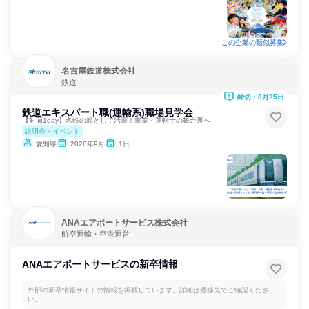
この企業の類似募集
名古屋鉄道株式会社
鉄道
締切：8月25日
鉄道エキスパート職(運輸系)職場見学会
【対面1day】名鉄の顔として活躍！車掌・運転士の舞台裏へ
説明会・イベント
愛知県
2026年9月
1日
ANAエアポートサービス株式会社
航空運輸・空港運営
ANAエアポートサービスの新卒情報
外部の新卒情報サイトの情報を掲載しています。詳細は遷移先でご確認くださ
い。