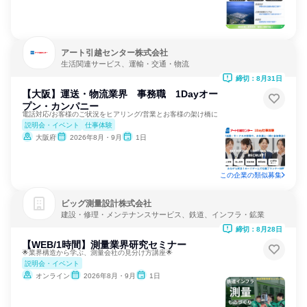
アート引越センター株式会社
生活関連サービス、運輸・交通・物流
締切：8月31日
【大阪】運送・物流業界 事務職 1Dayオー
プン・カンパニー
電話対応/お客様のご状況をヒアリング/営業とお客様の架け橋に
説明会・イベント
仕事体験
大阪府
2026年8月・9月
1日
この企業の類似募集
ビッグ測量設計株式会社
建設・修理・メンテナンスサービス、鉄道、インフラ・鉱業
締切：8月28日
【WEB/1時間】測量業界研究セミナー
🌟業界構造から学ぶ、測量会社の見分け方講座🌟
説明会・イベント
オンライン
2026年8月・9月
1日