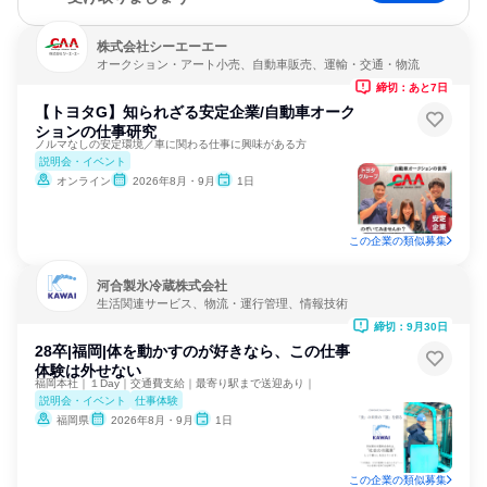
株式会社シーエーエー
オークション・アート小売、自動車販売、運輸・交通・物流
締切：あと7日
【トヨタG】知られざる安定企業/自動車オーク
ションの仕事研究
ノルマなしの安定環境／車に関わる仕事に興味がある方
説明会・イベント
オンライン
2026年8月・9月
1日
この企業の類似募集
河合製氷冷蔵株式会社
生活関連サービス、物流・運行管理、情報技術
締切：9月30日
28卒|福岡|体を動かすのが好きなら、この仕事
体験は外せない
福岡本社｜１Day｜交通費支給｜最寄り駅まで送迎あり｜
説明会・イベント
仕事体験
福岡県
2026年8月・9月
1日
この企業の類似募集