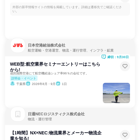
外部の新卒情報サイトの情報を掲載しています。詳細は遷移先でご確認くださ
い。
日本空港給油株式会社
航空運輸・空港運営、物流・運行管理、インフラ・鉱業
締切：9月30日
WEB型:航空業界セミナーエントリーはこちら
から!
成田国際空港にて航空機給油シェア率96％の会社です。
説明会・イベント
千葉県
2026年8月・9月
1日
日通NECロジスティクス株式会社
物流・運行管理
【1時間】NX×NEC:物流業界とメーカー物流企
業を知る!