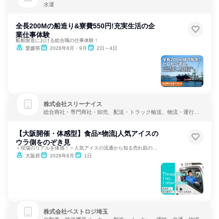
水運
全長200Mの船造り&寮費550円!充実生活の企
業仕事体験
船舶製造における総合職の仕事体験！
愛媛県
2026年8月・9月
2日～4日
株式会社スリーナイス
総合商社・専門商社・卸売、配送・トラック輸送、物流・運行管
理
【大阪開催・体感型】食品×物流|人気アイスの
ウラ側をのぞき見
＜現場のリアルを体感！＞人気アイスの流通から知る売れ筋の秘密
大阪府
2026年8月
1日
株式会社ベストロジ埼玉