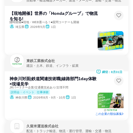
自動車・輸送機器メーカー、製造・メーカー、運輸・交通・物流
【現地開催】世界の「Hondaグループ」で物流
を知る!
随時開催■現地・WEB選べる！■質問コーナーも開催
埼玉県
2026年5月
1日
東鉄工業株式会社
建設・土木、鉄道、インフラ・鉱業
締切：8月31日
神奈川対面|鉄道関連技術職|線路部門1day体験
×現場見学
JRパートナー企業/交通費支給あり/文理不問
説明会・イベント
仕事体験
神奈川県
2026年8月・9月・10月
1日
この企業の類似募集
久留米運送株式会社
配送・トラック輸送、物流・運行管理、運輸・交通・物流