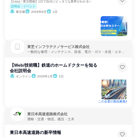
【1day／東京開催】1日で自分にピッタリな業界がわかる✨
説明会・イベント
東京都
2026年8月
1日
東芝インフラテクノサービス株式会社
一般的な修理・メンテナンス、鉄道、電力・ガス・水道・エネル
ギー
【Web/技術職】鉄道のホームドクターを知る
会社説明会
オンライン
2026年1月
1日
この企業の類似募集
東日本高速道路株式会社
運輸・交通・物流、建設・土木
東日本高速道路の新卒情報