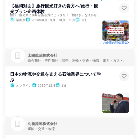
【福岡対面】旅行観光好きの貴方へ/旅行・観
光プラン企画体験
旅行・観光系に興味がある方にピッタリ！「旅好き」を活かせる✨
福岡県
2026年8月・9月・10月・11月
1日
この企業の類似募集
太陽鉱油株式会社
総合商社・専門商社・卸売、運輸・交通・物流、電力・ガス・水
道・エネルギー
日本の物流や交通を支える石油業界について学
ぶ
オンライン
2025年12月
1日
丸新港運株式会社
運輸・交通・物流