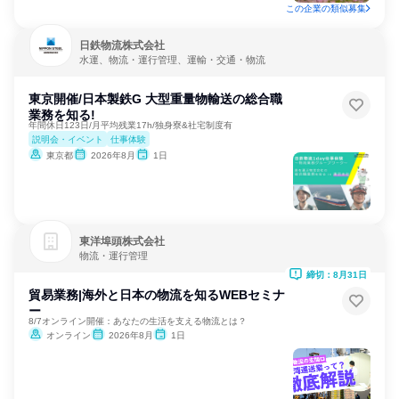
この企業の類似募集
日鉄物流株式会社
水運、物流・運行管理、運輸・交通・物流
東京開催/日本製鉄G 大型重量物輸送の総合職
業務を知る!
年間休日123日/月平均残業17h/独身寮&社宅制度有
説明会・イベント
仕事体験
東京都
2026年8月
1日
東洋埠頭株式会社
物流・運行管理
締切：8月31日
貿易業務|海外と日本の物流を知るWEBセミナ
ー
8/7オンライン開催：あなたの生活を支える物流とは？
オンライン
2026年8月
1日