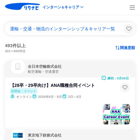
インターン
キャリア
＆
運輸・交通・物流のインターンシップ＆キャリア一覧
493件以上
関連度順
301〜400件目
全日本空輸株式会社
航空運輸・空港運営
締切：9月30日
【28卒・29卒向け】ANA職種合同イベント
説明会・イベント
オンライン
2026年8月・9月
2日～4日
東京地下鉄株式会社