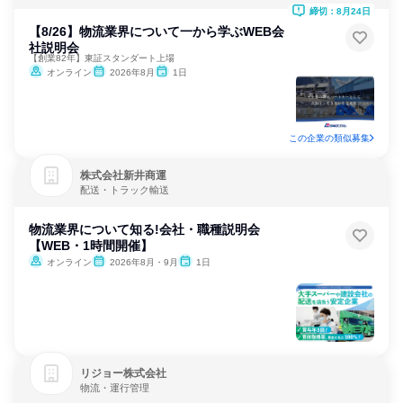
締切：8月24日
【8/26】物流業界について一から学ぶWEB会
社説明会
【創業82年】東証スタンダート上場
オンライン
2026年8月
1日
この企業の類似募集
株式会社新井商運
配送・トラック輸送
物流業界について知る!会社・職種説明会
【WEB・1時間開催】
オンライン
2026年8月・9月
1日
リジョー株式会社
物流・運行管理