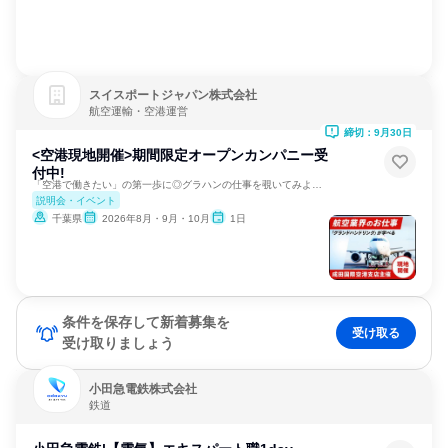
スイスポートジャパン株式会社
航空運輸・空港運営
締切：9月30日
<空港現地開催>期間限定オープンカンパニー受
付中!
「空港で働きたい」の第一歩に◎グラハンの仕事を覗いてみよう！
説明会・イベント
千葉県
2026年8月・9月・10月
1日
条件を保存して新着募集を
受け取る
受け取りましょう
小田急電鉄株式会社
鉄道