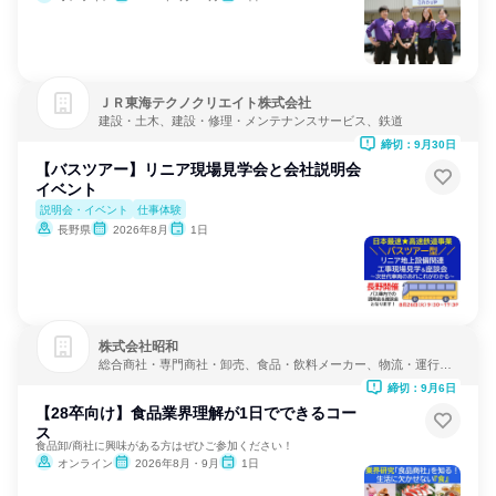
ＪＲ東海テクノクリエイト株式会社
建設・土木、建設・修理・メンテナンスサービス、鉄道
締切：9月30日
【バスツアー】リニア現場見学会と会社説明会
イベント
説明会・イベント
仕事体験
長野県
2026年8月
1日
株式会社昭和
総合商社・専門商社・卸売、食品・飲料メーカー、物流・運行管
理
締切：9月6日
【28卒向け】食品業界理解が1日でできるコー
ス
食品卸/商社に興味がある方はぜひご参加ください！
オンライン
2026年8月・9月
1日