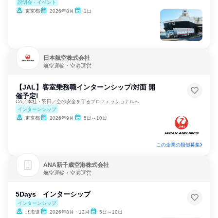
説明会・イベント
東京都
2026年8月
1日
日本航空株式会社
航空運輸・空港運営
【JAL】客室乗務職インターンシップ/対面 開
催予定!
CA／本社・羽田／空の安全を守るプロフェッショナルへ
インターンシップ
東京都
2026年9月
5日～10日
この企業の類似募集
ANA新千歳空港株式会社
航空運輸・空港運営
5Days インターシップ
インターンシップ
北海道
2026年8月・12月
5日～10日