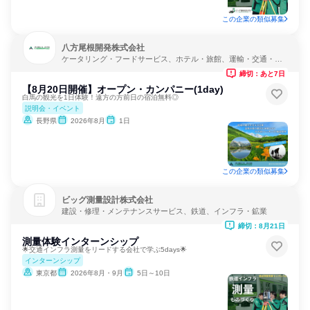
この企業の類似募集
八方尾根開発株式会社
ケータリング・フードサービス、ホテル・旅館、運輸・交通・物
流
締切：あと7日
【8月20日開催】オープン・カンパニー(1day)
白馬の観光を1日体験！遠方の方前日の宿泊無料◎
説明会・イベント
長野県
2026年8月
1日
この企業の類似募集
ビッグ測量設計株式会社
建設・修理・メンテナンスサービス、鉄道、インフラ・鉱業
締切：8月21日
測量体験インターンシップ
🌟交通インフラ測量をリードする会社で学ぶ5days🌟
インターンシップ
東京都
2026年8月・9月
5日～10日