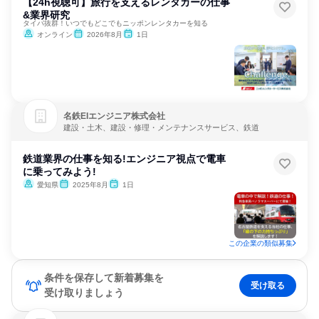
【24h視聴可】旅行を支えるレンタカーの仕事
&業界研究
タイパ抜群！いつでもどこでもニッポンレンタカーを知る
オンライン
2026年8月
1日
名鉄EIエンジニア株式会社
建設・土木、建設・修理・メンテナンスサービス、鉄道
鉄道業界の仕事を知る!エンジニア視点で電車
に乗ってみよう!
愛知県
2025年8月
1日
この企業の類似募集
条件を保存して新着募集を
受け取る
受け取りましょう