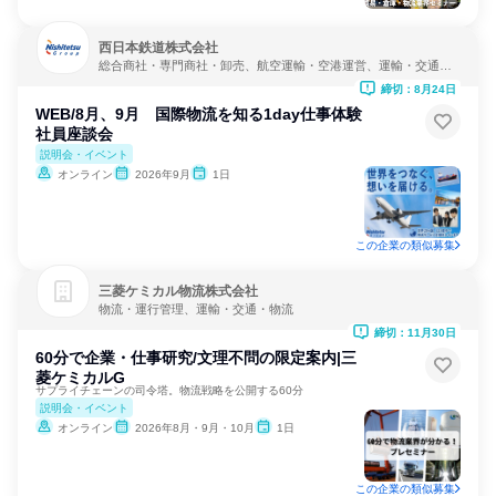
西日本鉄道株式会社
総合商社・専門商社・卸売、航空運輸・空港運営、運輸・交通・
物流
締切：8月24日
WEB/8月、9月 国際物流を知る1day仕事体験
社員座談会
説明会・イベント
オンライン
2026年9月
1日
この企業の類似募集
三菱ケミカル物流株式会社
物流・運行管理、運輸・交通・物流
締切：11月30日
60分で企業・仕事研究/文理不問の限定案内|三
菱ケミカルG
サプライチェーンの司令塔。物流戦略を公開する60分
説明会・イベント
オンライン
2026年8月・9月・10月
1日
この企業の類似募集