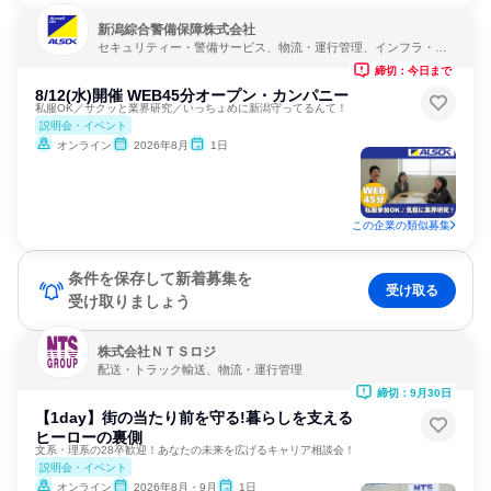
新潟綜合警備保障株式会社
セキュリティー・警備サービス、物流・運行管理、インフラ・鉱
業
締切：今日まで
8/12(水)開催 WEB45分オープン・カンパニー
私服OK／サクッと業界研究／いっちょめに新潟守ってるんて！
説明会・イベント
オンライン
2026年8月
1日
この企業の類似募集
条件を保存して新着募集を
受け取る
受け取りましょう
株式会社ＮＴＳロジ
配送・トラック輸送、物流・運行管理
締切：9月30日
【1day】街の当たり前を守る!暮らしを支える
ヒーローの裏側
文系・理系の28卒歓迎！あなたの未来を広げるキャリア相談会！
説明会・イベント
オンライン
2026年8月・9月
1日