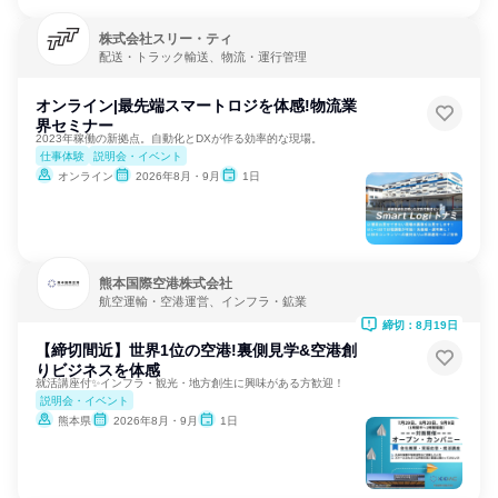
株式会社スリー・ティ
配送・トラック輸送、物流・運行管理
オンライン|最先端スマートロジを体感!物流業
界セミナー
2023年稼働の新拠点。自動化とDXが作る効率的な現場。
仕事体験
説明会・イベント
オンライン
2026年8月・9月
1日
熊本国際空港株式会社
航空運輸・空港運営、インフラ・鉱業
締切：8月19日
【締切間近】世界1位の空港!裏側見学&空港創
りビジネスを体感
就活講座付✨インフラ・観光・地方創生に興味がある方歓迎！
説明会・イベント
熊本県
2026年8月・9月
1日