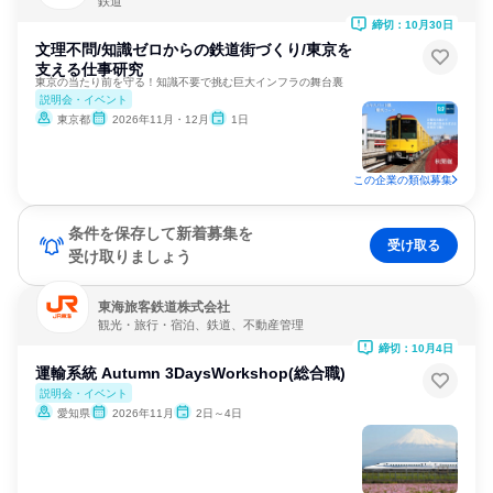
鉄道
締切：10月30日
文理不問/知識ゼロからの鉄道街づくり/東京を
支える仕事研究
東京の当たり前を守る！知識不要で挑む巨大インフラの舞台裏
説明会・イベント
東京都
2026年11月・12月
1日
この企業の類似募集
条件を保存して新着募集を
受け取る
受け取りましょう
東海旅客鉄道株式会社
観光・旅行・宿泊、鉄道、不動産管理
締切：10月4日
運輸系統 Autumn 3DaysWorkshop(総合職)
説明会・イベント
愛知県
2026年11月
2日～4日