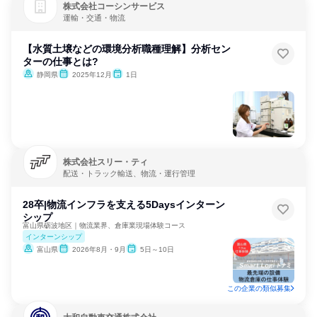
株式会社コーシンサービス
運輸・交通・物流
【水質土壌などの環境分析職種理解】分析セン
ターの仕事とは?
静岡県
2025年12月
1日
株式会社スリー・ティ
配送・トラック輸送、物流・運行管理
28卒|物流インフラを支える5Daysインターン
シップ
富山県砺波地区｜物流業界、倉庫業現場体験コース
インターンシップ
富山県
2026年8月・9月
5日～10日
この企業の類似募集