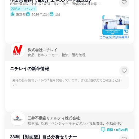
小田急電鉄|【電気】エキスパート職1day
鉄道の最前線に触れる！変電・電力・信号・通信設備の技術専門職
説明会・イベント
東京都
2026年12月
1日
この企業の類似募集
株式会社ニチレイ
食品・飲料メーカー、物流・運行管理
ニチレイの新卒情報
外部の新卒情報サイトの情報を掲載しています。詳細は遷移先でご確認くださ
い。
三井不動産リアルティ株式会社
駐車場、投資・ベンチャーキャピタル・資産管理、不動産仲介
締切：8月28日
28卒|【対面型】自己分析セミナー