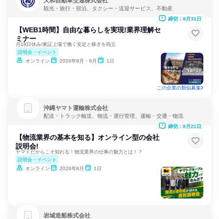
大和自動車交通株式会社
観光・旅行・宿泊、タクシー・送迎サービス、不動産
締切：8月31日
【WEB1時間】自由な暮らしを実現!業界理解セ
ミナー
月18日休み/東証上場で働く安定と稼ぎを両立
説明会・イベント
オンライン
2026年8月・9月
1日
この企業の類似募集
沖縄ヤマト運輸株式会社
配送・トラック輸送、物流・運行管理、運輸・交通・物流
締切：8月21日
【物流業界の基本を知る】オンライン型の会社
説明会!
ヤマトだからこそ知れる！物流業界の仕事の魅力とは！？
説明会・イベント
オンライン
2026年8月
1日
岩城造船株式会社