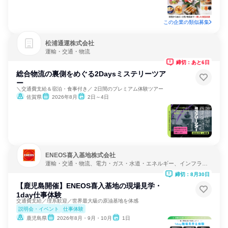
この企業の類似募集
松浦通運株式会社
運輸・交通・物流
締切：あと6日
総合物流の裏側をめぐる2Daysミステリーツア
ー
＼交通費支給＆宿泊・食事付き／ 2日間のプレミアム体験ツアー
佐賀県
2026年8月
2日～4日
ENEOS喜入基地株式会社
運輸・交通・物流、電力・ガス・水道・エネルギー、インフラ・
鉱業
締切：8月30日
【鹿児島開催】ENEOS喜入基地の現場見学・
1day仕事体験
交通費支給／理系歓迎／世界最大級の原油基地を体感
説明会・イベント
仕事体験
鹿児島県
2026年8月・9月・10月
1日