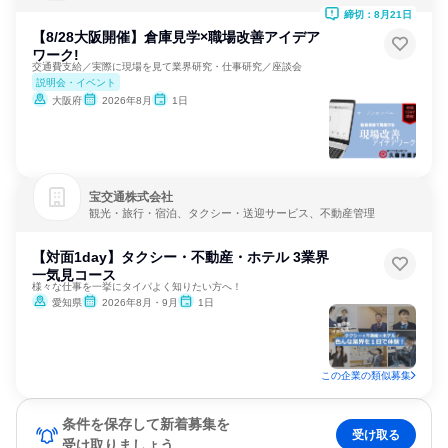
締切：8月21日
【8/28大阪開催】倉庫見学×職場改善アイデア
ワーク!
交通費支給／実際に現場を見て業界研究・仕事研究／座談会
説明会・イベント
大阪府
2026年8月
1日
宝交通株式会社
観光・旅行・宿泊、タクシー・送迎サービス、不動産管理
【対面1day】タクシー・不動産・ホテル 3業界
一気見コース
様々な仕事を一挙にタイパよく知りたい方へ！
愛知県
2026年8月・9月
1日
この企業の類似募集
条件を保存して新着募集を
受け取る
受け取りましょう