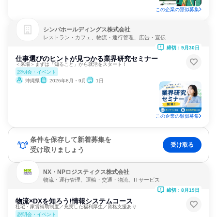
この企業の類似募集
シンバホールディングス株式会社
レストラン・カフェ、物流・運行管理、広告・宣伝
締切：9月30日
仕事選びのヒントが見つかる業界研究セミナー
＜来場＞まずは「知ること」から就活をスタート！
説明会・イベント
沖縄県
2026年8月・9月
1日
この企業の類似募集
条件を保存して新着募集を
受け取る
受け取りましょう
NX・NPロジスティクス株式会社
物流・運行管理、運輸・交通・物流、ITサービス
締切：8月19日
物流×DXを知ろう!情報システムコース
社宅・家賃補助制度／充実した福利厚生／資格支援あり
説明会・イベント