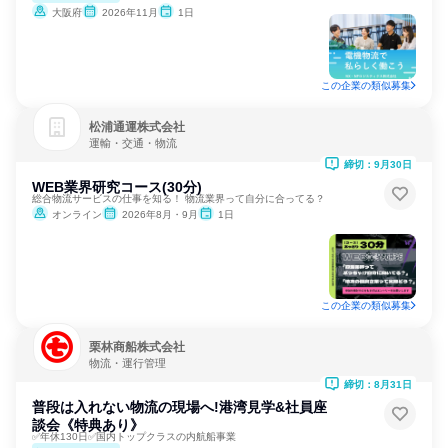
大阪府
2026年11月
1日
この企業の類似募集
松浦通運株式会社
運輸・交通・物流
締切：9月30日
WEB業界研究コース(30分)
総合物流サービスの仕事を知る！ 物流業界って自分に合ってる？
オンライン
2026年8月・9月
1日
この企業の類似募集
栗林商船株式会社
物流・運行管理
締切：8月31日
普段は入れない物流の現場へ!港湾見学&社員座
談会《特典あり》
✅年休130日✅国内トップクラスの内航船事業