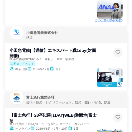
この企業の類似募集
小田急電鉄株式会社
鉄道
小田急電鉄|【運輸】エキスパート職1day(対面
開催)
鉄道の最前線に触れる！ 運転士・車掌・駅業務
説明会・イベント
神奈川県
2026年12月
1日
富士急行株式会社
芸術・娯楽・レクリエーション、観光・旅行・宿泊、鉄道
【富士急行】28卒以降|1DAY|WEB|遊園地|富士
急
働く社員のリアルなキャリアを学べるオープン・カンパニー
オンライン
2026年8月・9月・10月
1日