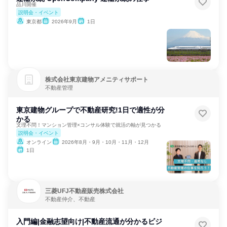
品川開催
説明会・イベント
東京都
2026年9月
1日
株式会社東京建物アメニティサポート
不動産管理
東京建物グループで不動産研究!1日で適性が分
かる
文理不問！マンション管理×コンサル体験で就活の軸が見つかる
説明会・イベント
オンライン
2026年8月・9月・10月・11月・12月
1日
三菱UFJ不動産販売株式会社
不動産仲介、不動産
入門編|金融志望向け|不動産流通が分かるビジ