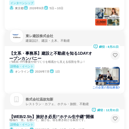
インターンシップ
東京都
2026年9月
5日～10日
東レ建設株式会社
建築設計、建設・土木、不動産
締切：8月21日
【文系・事務系】建設と不動産を知る1DAYオ
ープンカンパニー
✅WEB✅PFI事業や街づくりを根底から支える役割を学ぶ！
説明会・イベント
オンライン
2026年7月
1日
この企業の類似募集
株式会社温故知新
レストラン・カフェ、ホテル・旅館、不動産
締切：12月31日
【WEB/2.5h】旅好き必見!“ホテル生中継”開催
地域の「光」を磨いて、届ける。宿を磨き続ける集団です。
説明会・イベント