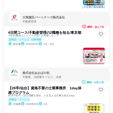
この企業の類似募集
大東建託パートナーズ株式会社
不動産管理
締切：あと7日
4日間コース/不動産管理の2職種を知る/東京都
※8/16最終エントリー〆切！お見逃しなく※
説明会・イベント
仕事体験
東京都
2026年9月
2日～4日
株式会社あおばの杜
不動産、法関連サービス、法律
締切：8月17日
【28卒/仙台】資格不要の士業事務所 1day体
感プログラム
8/19予約可！自己理解を深め、人を支える仕事を知る1day
説明会・イベント
宮城県
2026年8月
1日