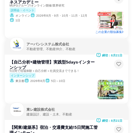
ネスアカデミー
MUFGグループ/オンライン開催/業界研究
説明会・イベント
オンライン
2026年8月・9月・10月・11月・12月
1日
この企業の類似募集
アーバンシステム株式会社
不動産管理、不動産仲介、不動産
締切：8月21日
【自己分析×建物管理】実践型5daysインター
ンシップ
5日間で現場体験＋自己分析＋社員交流までできる！
インターンシップ
東京都
2026年8月
5日～10日
東レ建設株式会社
建築設計、建設・土木、不動産
締切：8月21日
【関東/建築系】宿泊・交通費支給!5日間施工管
理インターン