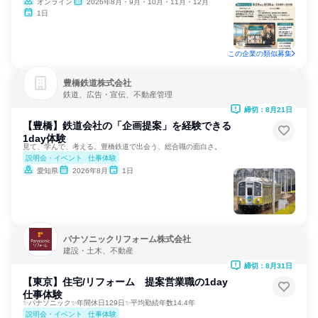
オンライン
2026年8月・9月・10月・11月・12月
1日
この企業の類似募集
豊橋鉄道株式会社
鉄道、広告・宣伝、不動産管理
締切：8月21日
【豊橋】鉄道会社の「企画提案」を経験できる
1day体験
見て、学んで、考える。豊橋鉄道で出会う、総合職の面白さ。
説明会・イベント
仕事体験
愛知県
2026年8月
1日
パナソニックリフォーム株式会社
建設・土木、不動産
締切：8月31日
【東京】住宅/リフォーム 提案営業職の1day
仕事体験
✨パナソニック✨年間休日129日✨平均勤続年数14.4年
説明会・イベント
仕事体験