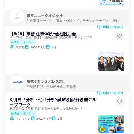
銀座ユニーク株式会社
生活関連サービス、建設・修理・メンテナンスサービス、不動産
管理
締切：8月28日
【8/29】事務 仕事体験+会社説明会
28・29卒【先着4名様】✅服装自由✅銀座のキラキラオフィス
説明会・イベント
東京都
2026年8月
1日
株式会社レオパレス21
不動産管理、不動産仲介、不動産
締切：8月28日
8月|自己分析・他己分析×謎解き|謎解き型グル
ープワーク
参加者限定特典有/私服可/自分の強みにお悩みの方へ！
説明会・イベント
オンライン
2026年8月
1日