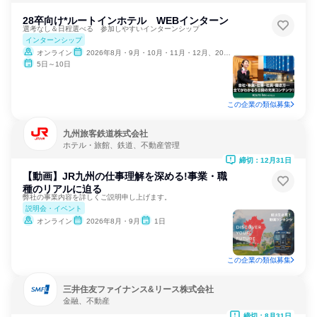
28卒向け*ルートインホテル WEBインターン
選考なし＆日程選べる 参加しやすいインターンシップ
インターンシップ
オンライン
2026年8月・9月・10月・11月・12月、2027年1月
5日～10日
この企業の類似募集
九州旅客鉄道株式会社
ホテル・旅館、鉄道、不動産管理
締切：12月31日
【動画】JR九州の仕事理解を深める!事業・職
種のリアルに迫る
弊社の事業内容を詳しくご説明申し上げます。
説明会・イベント
オンライン
2026年8月・9月
1日
この企業の類似募集
三井住友ファイナンス&リース株式会社
金融、不動産
締切：8月31日