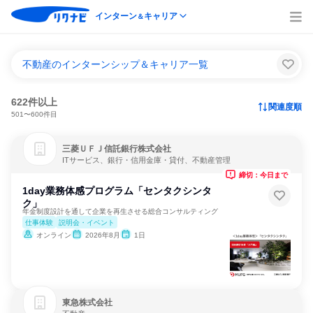
インターン
キャリア
＆
不動産のインターンシップ＆キャリア一覧
622件以上
関連度順
501〜600件目
三菱ＵＦＪ信託銀行株式会社
ITサービス、銀行・信用金庫・貸付、不動産管理
締切：今日まで
1day業務体感プログラム「センタクシンタ
ク」
年金制度設計を通して企業を再生させる総合コンサルティング
仕事体験
説明会・イベント
オンライン
2026年8月
1日
東急株式会社