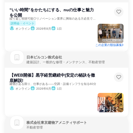
“いい時間”をかたちにする、nuの仕事と魅力
を公開
繰り返し視聴可能◎リノベーション業界に興味のある方必見です！
説明会・イベント
オンライン
2026年8月
1日
この企業の類似募集
日本ビルコン株式会社
建築設計、一般的な修理・メンテナンス、不動産管理
【WEB開催】黒字経営継続中|安定の秘訣を徹
底解説!
建物がある限り、仕事がある――空調・設備インフラを知る60分
オンライン
2026年6月
1日
株式会社東京建物アメニティサポート
不動産管理