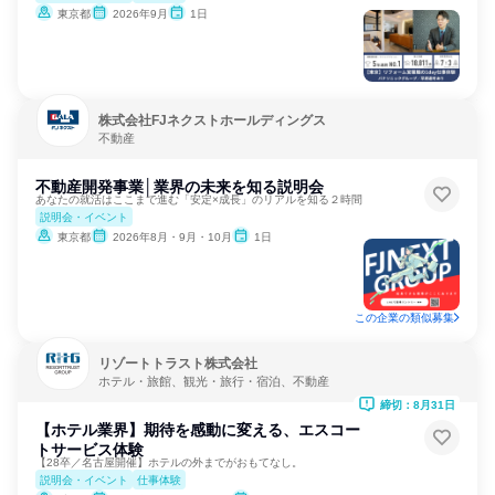
東京都
2026年9月
1日
株式会社FJネクストホールディングス
不動産
不動産開発事業│業界の未来を知る説明会
あなたの就活はここまで進む「安定×成長」のリアルを知る２時間
説明会・イベント
東京都
2026年8月・9月・10月
1日
この企業の類似募集
リゾートトラスト株式会社
ホテル・旅館、観光・旅行・宿泊、不動産
締切：8月31日
【ホテル業界】期待を感動に変える、エスコー
トサービス体験
【28卒／名古屋開催】ホテルの外までがおもてなし。
説明会・イベント
仕事体験