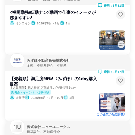
締切：8月31日
<福岡勤務/転勤ナシ>動画で仕事のイメージが
沸きやすい!
オンライン
2026年8月・9月
1日
みずほ不動産販売株式会社
金融、不動産仲介、不動産
締切：8月17日
【先着順】満足度99%!〈みずほ〉の1day購入
提案
【大阪開催】購入提案で“伝える力”が伸びる1day
説明会・イベント
仕事体験
大阪府
2026年8月・9月・10月
1日
この企業の類似募集
株式会社ニューユニークス
建築設計、不動産仲介