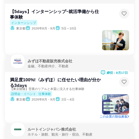
【5days】インターンシップ~就活準備から仕
事体験
インターンシップ
東京都
2026年8月・9月
5日～10日
みずほ不動産販売株式会社
金融、不動産仲介、不動産
締切：8月17日
満足度100%!〈みずほ〉に任せたい理由が分か
る3days
【東京開催】営業のリアルと本質に没入する仕事体験
説明会・イベント
仕事体験
東京都
2026年8月・9月
2日～4日
この企業の類似募集
ルートインジャパン株式会社
ホテル・旅館、観光・旅行・宿泊、不動産