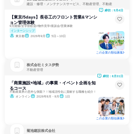
建設・修理・メンテナンスサービス、不動産管理、不動産
締切：9月4日
【東京/5days】長谷工のフロント営業&マンシ
ョン管理体験
9月開催/全学部歓迎//物件見学/座談会/営業体験
インターンシップ
東京都
2026年9月
5日～10日
この企業の類似募集
株式会社ミタス伊勢
不動産管理
締切：8月31日
「商業施設×地域」の事業・イベント企画を知
るコース
不動産業界の意外な側面？！地域活性化に貢献する職種を紹介！
オンライン
2026年8月・9月
1日
この企業の類似募集
菊池建設株式会社