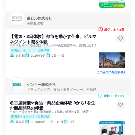
森ビル株式会社
不動産管理
締切：あと3日
【電気・3日体験】都市を動かす仕事、ビルマ
ネジメント職を体験
六本木ヒルズの受配電システムや中央監視室等を、実際に見学！
説明会・イベント
仕事体験
東京都
2026年9月
2日～4日
この企業の類似募集
ゲンキー株式会社
ドラッグストア、食品・飲料メーカー、不動産
締切：8月31日
名古屋開催✨食品・商品企画体験 0から1を生
む商品開発の極意
ペルソナ設定から挑む価値創造。5職種の連携を1日で網羅！
説明会・イベント
仕事体験
愛知県
2026年8月・9月・10月
1日