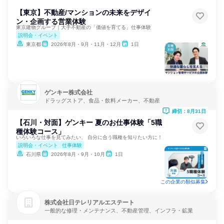
【東京】不動産/マンションの未来をデザイ
ン・企画する営業体験
東京建物グループ｜大手不動産の「価値を育てる」仕事体験
説明会・イベント
東京都
2026年8月・9月・11月・12月
1日
ゲンキー株式会社
ドラッグストア、食品・飲料メーカー、不動産
締切：8月31日
【石川・対面】ゲンキー 夏のお仕事体験「5職
種体験コース」
いろいろな仕事を見てみたい、 自分に合う職種を知りたい方に！
説明会・イベント
仕事体験
石川県
2026年8月・9月・10月
1日
この企業の類似募集
株式会社日テレリアルエステート
一般的な修理・メンテナンス、不動産管理、インフラ・鉱業