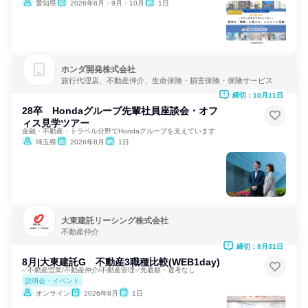
愛知県
2026年8月・9月・10月
1日
ホンダ開発株式会社
旅行代理店、不動産仲介、生命保険・損害保険・保険サービス
締切：10月11日
28卒 Hondaグループ先輩社員座談会・オフ
ィス見学ツアー
金融・不動産・トラベル分野でHondaグループを支えています
埼玉県
2026年8月
1日
大東建託リーシング株式会社
不動産仲介
締切：8月31日
8月|大東建託G 不動産3職種比較(WEB1day)
✅不動産営業/不動産仲介/不動産管理✅先着順・選考なし
説明会・イベント
オンライン
2026年8月
1日