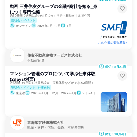
動画|三井住友グループの金融×商社を知る_身
につく専門性編
約30分間で興味に合わせてじっくり学べる動画｜文理不問
説明会・イベント
オンライン
2026年8月・9月
1日
この企業の類似募集
住友不動産建物サービス株式会社
不動産管理
締切：8月21日
マンション管理のプロについて学ぶ仕事体験
(2days/対面)
大型物件の見学や社員座談会、実務体験などができる2日間！
説明会・イベント
仕事体験
東京都
2026年11月・12月、2027年1月
2日～4日
東海旅客鉄道株式会社
観光・旅行・宿泊、鉄道、不動産管理
締切：10月4日