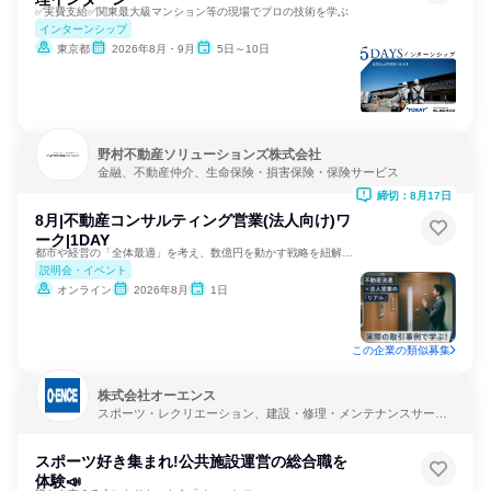
✅実費支給✅関東最大級マンション等の現場でプロの技術を学ぶ
インターンシップ
東京都
2026年8月・9月
5日～10日
野村不動産ソリューションズ株式会社
金融、不動産仲介、生命保険・損害保険・保険サービス
締切：8月17日
8月|不動産コンサルティング営業(法人向け)ワ
ーク|1DAY
都市や経営の「全体最適」を考え、数億円を動かす戦略を紐解く。
説明会・イベント
オンライン
2026年8月
1日
この企業の類似募集
株式会社オーエンス
スポーツ・レクリエーション、建設・修理・メンテナンスサービ
ス、不動産管理
スポーツ好き集まれ!公共施設運営の総合職を
体験📣