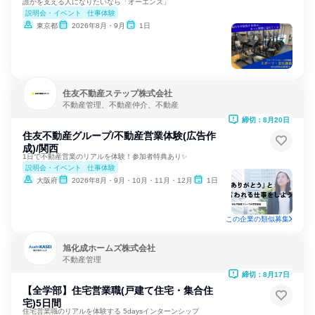
誰かを支える人になりたいなら「オーエンス」
説明会・イベント
仕事体験
東京都
2026年8月・9月
1日
住友不動産ステップ株式会社
不動産管理、不動産仲介、不動産
締切：8月20日
住友不動産グループ/不動産営業体験(広告作
成)/関西
1日で不動産営業のリアルを体験！参加者特典あり✨
説明会・イベント
仕事体験
大阪府
2026年8月・9月・10月・11月・12月
1日
この企業の類似募集
旭化成ホームズ株式会社
不動産管理
締切：8月17日
【全学部】住宅営業職(戸建て住宅・集合住
宅)5日間
住宅営業職のリアルを体験する 5daysインターンシップ