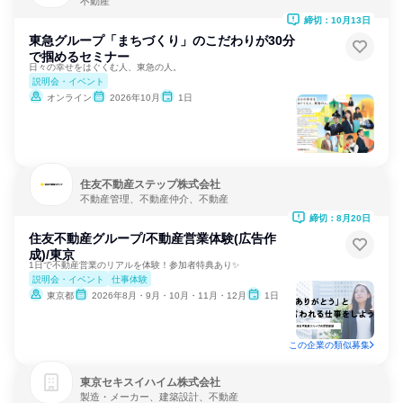
不動産
締切：10月13日
東急グループ「まちづくり」のこだわりが30分
で掴めるセミナー
日々の幸せをはぐくむ人、東急の人。
説明会・イベント
オンライン
2026年10月
1日
住友不動産ステップ株式会社
不動産管理、不動産仲介、不動産
締切：8月20日
住友不動産グループ/不動産営業体験(広告作
成)/東京
1日で不動産営業のリアルを体験！参加者特典あり✨
説明会・イベント
仕事体験
東京都
2026年8月・9月・10月・11月・12月
1日
この企業の類似募集
東京セキスイハイム株式会社
製造・メーカー、建築設計、不動産