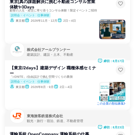
東京|真の課題解決に挑む不動産コンサル営業
体験✨️3Days
顧客の人生・経営に寄り添うコンサル体験！限定イベントご招待
説明会・イベント
仕事体験
東京都
2026年11月・12月
2日～4日
株式会社アールプランナー
建築設計、建設・土木、不動産
締切：8月17日
【東京/2days】建築デザイン 職種体感セミナ
ー
「i-GNITE」/自由設計で挑む空間づくりの裏側
説明会・イベント
仕事体験
東京都
2026年8月・9月
2日～4日
この企業の類似募集
東海旅客鉄道株式会社
観光・旅行・宿泊、鉄道、不動産管理
締切：8月23日
運輸系統 OpenCompany 運輸系統の仕事