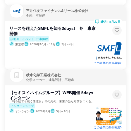
三井住友ファイナンス&リース株式会社
金融、不動産
締切：8月27日
リースを超えたSMFLを知る3days! 冬 東京
開催
説明会・イベント
仕事体験
東京都
2026年10月・11月
2日～4日
この企業の類似募集
積水化学工業株式会社
化学メーカー、建築設計、不動産
【セキスイハイムグループ】WEB開催 5days
インターン
「時を経ても続く価値を」その先の、未来の当たり前をつくる。
インターンシップ
オンライン
2026年7月
5日～10日
この企業の類似募集