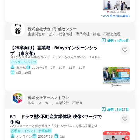
この企業の類似募集
株式会社サカイ引越センター
生活関連サービス、総合商社・専門商社・卸売、不動産管理
締切：9月29日
【28卒向け】営業職 5daysインターンシッ
プ (東京都)
⭐好きな場所＆時期を選べる ⭐リアルな視点で学べる ⭐昼食有
インターンシップ
東京都
2026年8月・9月・10月・11月・12月
5日～10日
株式会社アーネストワン
製造・メーカー、建築設計、不動産
締切：8月27日
9/1 ドラマ型×不動産営業体験!映像×ワークで
体感!
ハウスメーカーと何が違う？『売れる仕組み』を作る営業を体感！
説明会・イベント
仕事体験
オンライン
2026年9月
1日