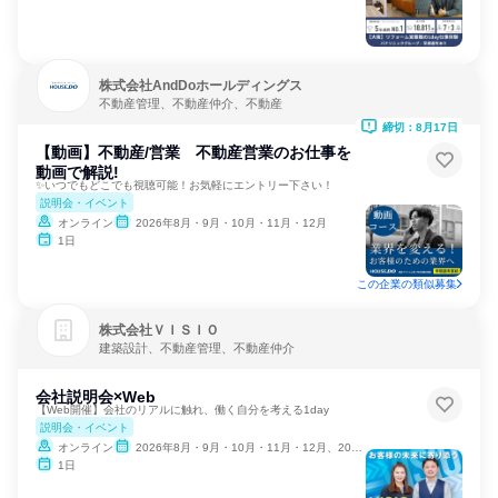
株式会社AndDoホールディングス
不動産管理、不動産仲介、不動産
締切：8月17日
【動画】不動産/営業 不動産営業のお仕事を
動画で解説!
✨いつでもどこでも視聴可能！お気軽にエントリー下さい！
説明会・イベント
オンライン
2026年8月・9月・10月・11月・12月
1日
この企業の類似募集
株式会社ＶＩＳＩＯ
建築設計、不動産管理、不動産仲介
会社説明会×Web
【Web開催】会社のリアルに触れ、働く自分を考える1day
説明会・イベント
オンライン
2026年8月・9月・10月・11月・12月、2027年1月・2月
1日