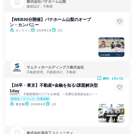
株式会社パナホーム山梨
建築設計、不動産
【WEB30分開催】パナホーム山梨のオープ
ン・カンパニー
オンライン
2026年1月
1日
サムティホールディングス株式会社
不動産管理、不動産仲介、不動産
締切：8月17日
【28卒・東京】不動産×金融を知る!課題解決型
1day
3時間で、不動産開発のリアルを体感。＜先輩社員座談会あり！＞
説明会・イベント
仕事体験
東京都
2026年8月
1日
株式会社長谷工コミュニティ