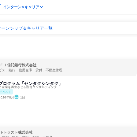
インターン
キャリア
＆
ターンシップ＆キャリア一覧
ＦＪ信託銀行株式会社
ービス、銀行・信用金庫・貸付、不動産管理
感プログラム「センタクシンタク」
て企業を再生させる総合コンサルティング
イベント
2026年8月
1日
トトラスト株式会社