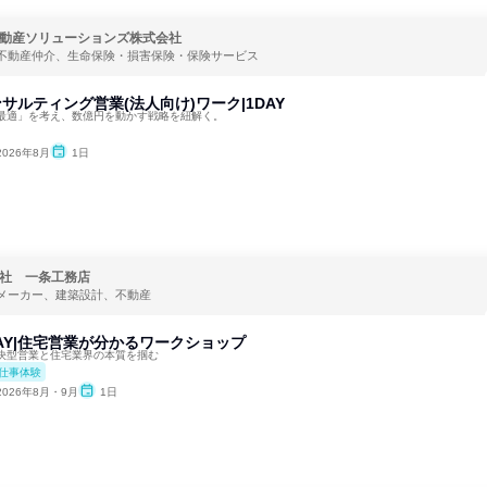
動産ソリューションズ株式会社
不動産仲介、生命保険・損害保険・保険サービス
ンサルティング営業(法人向け)ワーク|1DAY
最適」を考え、数億円を動かす戦略を紐解く。
2026年8月
1日
社 一条工務店
メーカー、建築設計、不動産
AY|住宅営業が分かるワークショップ
決型営業と住宅業界の本質を掴む
仕事体験
2026年8月・9月
1日