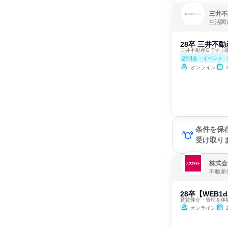
三井不
生活関
28卒 三井不
三井不動産Gで学ぶ
説明会・イベント
オンライン
条件を保
受け取り
株式会
不動産
28卒【WEB
賃貸仲介・管理を体
オンライン