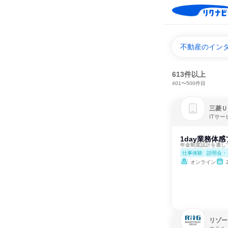
不動産のイン
613件以上
401〜500件目
三菱Ｕ
ITサ
1day業務体
年金制度設計を通し
仕事体験
説明会・
オンライン
リゾー