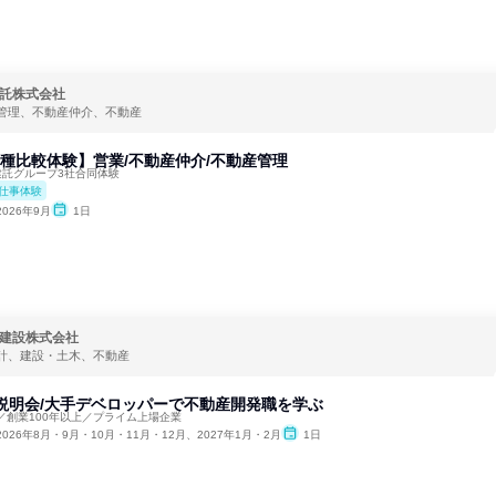
託株式会社
管理、不動産仲介、不動産
3職種比較体験】営業/不動産仲介/不動産管理
建託グループ3社合同体験
仕事体験
2026年9月
1日
建設株式会社
計、建設・土木、不動産
b説明会/大手デベロッパーで不動産開発職を学ぶ
催／創業100年以上／プライム上場企業
2026年8月・9月・10月・11月・12月、2027年1月・2月
1日