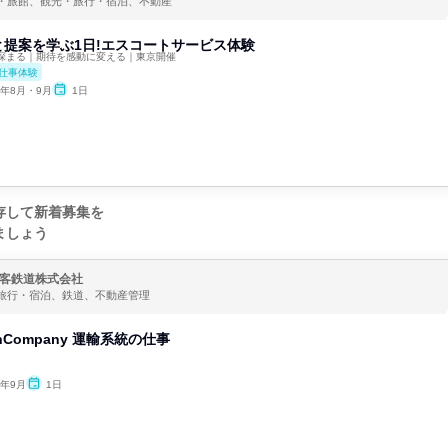
・旅館、観光・旅行・宿泊、不動産
提案を学ぶ1日!エスコートサービス体験
深まる｜期待を感動に変える｜東京開催
仕事体験
6年8月・9月
1日
存して新着募集を
ましょう
客鉄道株式会社
旅行・宿泊、鉄道、不動産管理
nCompany 運輸系統の仕事
6年9月
1日