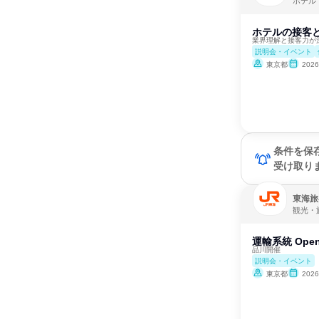
ホテル
ホテルの接客と
業界理解と接客力が
説明会・イベント
東京都
202
条件を保
受け取り
東海旅
観光・
運輸系統 Ope
品川開催
説明会・イベント
東京都
202