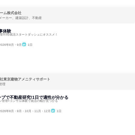
ーム株式会社
メーカー、建築設計、不動産
仕事体験
文理不問/就活スタートダッシュにオススメ！
2026年8月・9月
1日
社東京建物アメニティサポート
管理
プで不動産研究!1日で適性が分かる
ン管理×コンサル体験で就活の軸が見つかる
2026年8月・9月・10月・11月・12月
1日