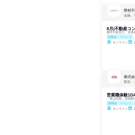
野村不
金融、
8月|不動産コ
都市や経営の「全体
説明会・イベント
オンライン
株式会
製造・
営業職体験1D
「家は性能」課題解
説明会・イベント
オンライン