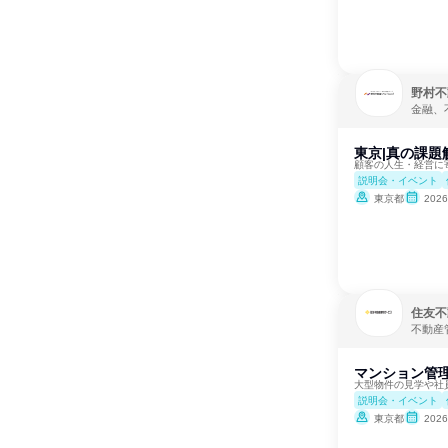
野村不
金融、
東京|真の課題
顧客の人生・経営に
説明会・イベント
東京都
202
住友不
不動産
マンション管理
大型物件の見学や社
説明会・イベント
東京都
202