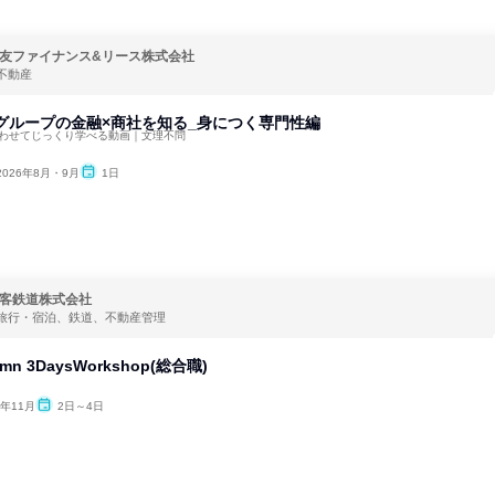
友ファイナンス&リース株式会社
不動産
グループの金融×商社を知る_身につく専門性編
合わせてじっくり学べる動画｜文理不問
2026年8月・9月
1日
客鉄道株式会社
旅行・宿泊、鉄道、不動産管理
n 3DaysWorkshop(総合職)
6年11月
2日～4日