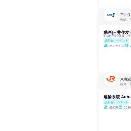
三井住
金融、
動画|三井住友
約30分間で興味に
説明会・イベント
オンライン
東海旅
観光・
運輸系統 Autum
説明会・イベント
愛知県
202