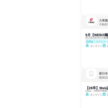
大東建
不動産
9月【WEB/
売上高1兆円の大東
説明会・イベント
オンライン
新日本
建築設
【28卒】We
1Day・1時間半開
オンライン