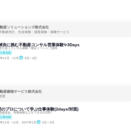
動産ソリューションズ株式会社
不動産仲介、生命保険・損害保険・保険サービス
解決に挑む不動産コンサル営業体験✨️3Days
寄り添うコンサル体験！限定イベントご招待
仕事体験
6年11月・12月
2日～4日
動産建物サービス株式会社
管理
のプロについて学ぶ仕事体験(2days/対面)
員座談会、実務体験などができる2日間！
仕事体験
6年11月・12月、2027年1月
2日～4日