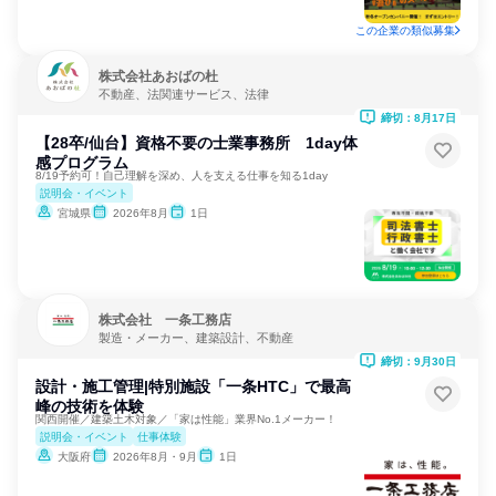
この企業の類似募集
株式会社あおばの杜
不動産、法関連サービス、法律
締切：8月17日
【28卒/仙台】資格不要の士業事務所 1day体
感プログラム
8/19予約可！自己理解を深め、人を支える仕事を知る1day
説明会・イベント
宮城県
2026年8月
1日
株式会社 一条工務店
製造・メーカー、建築設計、不動産
締切：9月30日
設計・施工管理|特別施設「一条HTC」で最高
峰の技術を体験
関西開催／建築土木対象／「家は性能」業界No.1メーカー！
説明会・イベント
仕事体験
大阪府
2026年8月・9月
1日