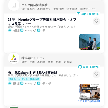
ホンダ開発株式会社
旅行代理店、不動産仲介、生命保険・損害保険・保険サービス
締切：10月11日
28卒 Hondaグループ先輩社員座談会・オフ
ィス見学ツアー
金融・不動産・トラベル分野でHondaグループを支えています
埼玉県
2026年8月
1日
株式会社シモアラ
建設・土木、不動産、農業・林業・水産業
締切：8月17日
石川県|2days|社内SEの仕事体験
28卒／交通費支給／参加特典＆送迎有／じっくり体験したい方へ
説明会・イベント
仕事体験
石川県
2026年9月
2日～4日
この企業の類似募集