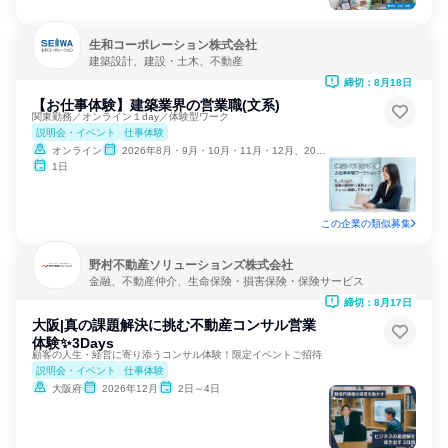
生和コーポレーション株式会社
建築設計、建設・土木、不動産
締切：8月18日
【お仕事体験】建築業界の営業職(文系)
関東勤務／オンライン１day／体験型ワーク
説明会・イベント
仕事体験
オンライン
2026年8月・9月・10月・11月・12月、2027年1月・2月
1日
この企業の類似募集
野村不動産ソリューションズ株式会社
金融、不動産仲介、生命保険・損害保険・保険サービス
締切：8月17日
大阪|真の課題解決に挑む不動産コンサル営業
体験✨️3Days
顧客の人生・経営に寄り添うコンサル体験！限定イベントご招待
説明会・イベント
仕事体験
大阪府
2026年12月
2日～4日