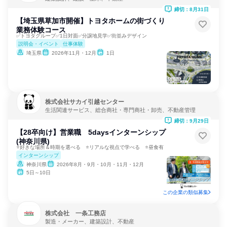
締切：8月31日
【埼玉県草加市開催】トヨタホームの街づくり
業務体験コース
✅トヨタグループ✅1日対面✅分譲地見学✅街並みデザイン
説明会・イベント
仕事体験
埼玉県
2026年11月・12月
1日
株式会社サカイ引越センター
生活関連サービス、総合商社・専門商社・卸売、不動産管理
締切：9月29日
【28卒向け】営業職 5daysインターンシップ
(神奈川県)
⭐好きな場所＆時期を選べる ⭐リアルな視点で学べる ⭐昼食有
インターンシップ
神奈川県
2026年8月・9月・10月・11月・12月
5日～10日
この企業の類似募集
株式会社 一条工務店
製造・メーカー、建築設計、不動産