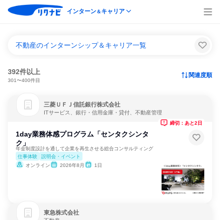
インターン
キャリア
＆
不動産のインターンシップ＆キャリア一覧
392件以上
関連度順
301〜400件目
三菱ＵＦＪ信託銀行株式会社
ITサービス、銀行・信用金庫・貸付、不動産管理
締切：あと2日
1day業務体感プログラム「センタクシンタ
ク」
年金制度設計を通して企業を再生させる総合コンサルティング
仕事体験
説明会・イベント
オンライン
2026年8月
1日
東急株式会社