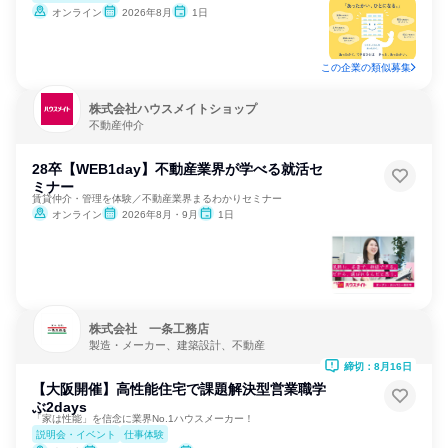
オンライン
2026年8月
1日
この企業の類似募集
株式会社ハウスメイトショップ
不動産仲介
28卒【WEB1day】不動産業界が学べる就活セ
ミナー
賃貸仲介・管理を体験／不動産業界まるわかりセミナー
オンライン
2026年8月・9月
1日
株式会社 一条工務店
製造・メーカー、建築設計、不動産
締切：8月16日
【大阪開催】高性能住宅で課題解決型営業職学
ぶ2days
「家は性能」を信念に業界No.1ハウスメーカー！
説明会・イベント
仕事体験