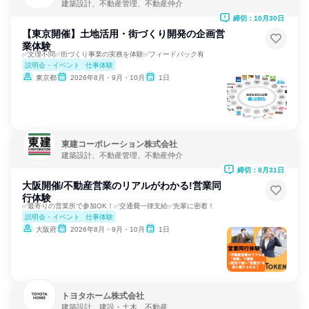
建築設計、不動産管理、不動産仲介
締切：10月30日
【東京開催】土地活用・街づくり開発の企画営
業体験
✅️文理不問✅️街づくり事業の実務を体験✅️フィードバック有
説明会・イベント
仕事体験
東京都
2026年8月・9月・10月
1日
東建コーポレーション株式会社
建築設計、不動産管理、不動産仲介
締切：8月31日
大阪開催/不動産営業のリアルがわかる!営業同
行体験
✅最寄りの営業所で参加OK！✅交通費一律支給✅先輩に密着！
説明会・イベント
仕事体験
大阪府
2026年8月・9月・10月
1日
トヨタホーム株式会社
建築設計、建設・土木、不動産