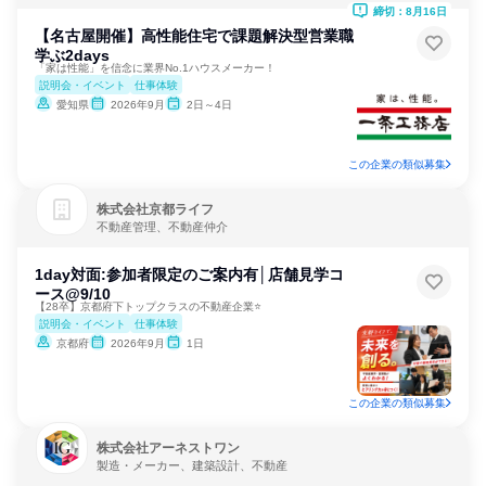
締切：8月16日
【名古屋開催】高性能住宅で課題解決型営業職
学ぶ2days
「家は性能」を信念に業界No.1ハウスメーカー！
説明会・イベント
仕事体験
愛知県
2026年9月
2日～4日
この企業の類似募集
株式会社京都ライフ
不動産管理、不動産仲介
1day対面:参加者限定のご案内有│店舗見学コ
ース@9/10
【28卒】京都府下トップクラスの不動産企業⭐
説明会・イベント
仕事体験
京都府
2026年9月
1日
この企業の類似募集
株式会社アーネストワン
製造・メーカー、建築設計、不動産