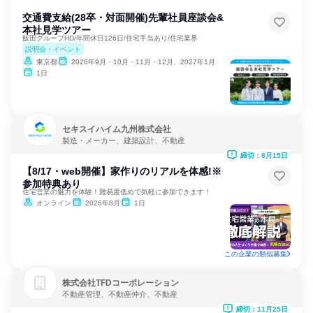
交通費支給(28卒・対面開催)先輩社員座談会&
本社見学ツアー
飯田グループHD/年間休日126日/住宅手当あり/住宅業界
説明会・イベント
東京都
2026年9月・10月・11月・12月、2027年1月
1日
セキスイハイム九州株式会社
製造・メーカー、建築設計、不動産
締切：8月15日
【8/17・web開催】家作りのリアルを体感!※
参加特典あり
住宅営業の魅力を体験！難易度低めで気軽に参加できます！
オンライン
2026年8月
1日
この企業の類似募集
株式会社TFDコーポレーション
不動産管理、不動産仲介、不動産
締切：11月25日