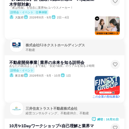
木学部対象)
「家は性能」を信念に業界No.1ハウスメーカー！
説明会・イベント
仕事体験
大阪府
2026年8月・9月
2日～4日
株式会社FJネクストホールディングス
不動産
不動産開発事業│業界の未来を知る説明会
あなたの就活はここまで進む「安定×成長」のリアルを知る２時間
説明会・イベント
東京都
2026年8月・9月・10月
1日
この企業の類似募集
三井住友トラスト不動産株式会社
経営コンサルティング、不動産仲介、不動産
締切：10月31日
10月✨1Dayワークショップ<自己理解と業界マ