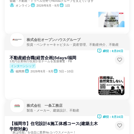
金融・不動産・トラベル分野でHondaグループを支えています
オンライン
2026年8月・9月
1日
株式会社オープンハウスグループ
投資・ベンチャーキャピタル・資産管理、不動産仲介、不動産
締切：8月20日
不動産総合職(経営企画)5days/福岡
1兆円企業執行役員が全チームを直接審査・FB
インターンシップ
福岡県
2026年8月・9月
5日～10日
株式会社 一条工務店
製造・メーカー、建築設計、不動産
締切：8月16日
【福岡市】住宅設計&施工体感コース(建築土木
学部対象)
「家は性能」を信念に業界No.1ハウスメーカー！