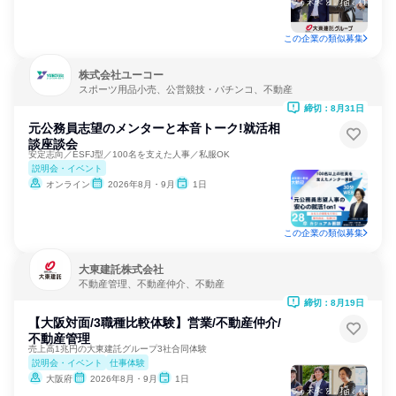
この企業の類似募集
株式会社ユーコー
スポーツ用品小売、公営競技・パチンコ、不動産
締切：8月31日
元公務員志望のメンターと本音トーク!就活相
談座談会
安定志向／ESFJ型／100名を支えた人事／私服OK
説明会・イベント
オンライン
2026年8月・9月
1日
この企業の類似募集
大東建託株式会社
不動産管理、不動産仲介、不動産
締切：8月19日
【大阪対面/3職種比較体験】営業/不動産仲介/
不動産管理
売上高1兆円の大東建託グループ3社合同体験
説明会・イベント
仕事体験
大阪府
2026年8月・9月
1日