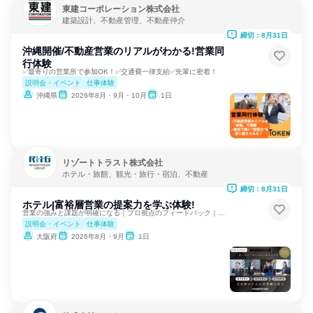
東建コーポレーション株式会社
建築設計、不動産管理、不動産仲介
締切：8月31日
沖縄開催/不動産営業のリアルがわかる!営業同
行体験
✅最寄りの営業所で参加OK！✅交通費一律支給✅先輩に密着！
説明会・イベント
仕事体験
沖縄県
2026年8月・9月・10月
1日
リゾートトラスト株式会社
ホテル・旅館、観光・旅行・宿泊、不動産
締切：8月31日
ホテル|富裕層営業の提案力を学ぶ体験!
営業の強みと課題が明確になる｜プロ視点のフィードバック｜大阪
説明会・イベント
仕事体験
大阪府
2026年8月・9月
1日