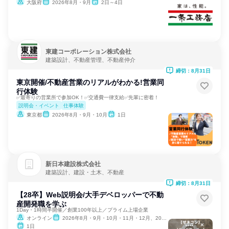
大阪府
2026年8月・9月
2日～4日
東建コーポレーション株式会社
建築設計、不動産管理、不動産仲介
締切：8月31日
東京開催/不動産営業のリアルがわかる!営業同
行体験
✅最寄りの営業所で参加OK！✅交通費一律支給✅先輩に密着！
説明会・イベント
仕事体験
東京都
2026年8月・9月・10月
1日
新日本建設株式会社
建築設計、建設・土木、不動産
締切：8月31日
【28卒】Web説明会/大手デベロッパーで不動
産開発職を学ぶ
1Day・1時間半開催／創業100年以上／プライム上場企業
オンライン
2026年8月・9月・10月・11月・12月、2027年1月・2月
1日