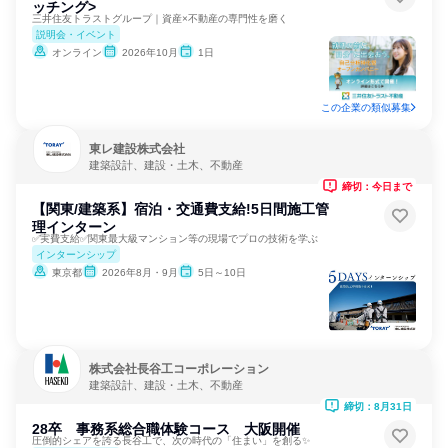
ッチング>
三井住友トラストグループ｜資産×不動産の専門性を磨く
説明会・イベント
オンライン
2026年10月
1日
この企業の類似募集
東レ建設株式会社
建築設計、建設・土木、不動産
締切：今日まで
【関東/建築系】宿泊・交通費支給!5日間施工管
理インターン
✅実費支給✅関東最大級マンション等の現場でプロの技術を学ぶ
インターンシップ
東京都
2026年8月・9月
5日～10日
株式会社長谷工コーポレーション
建築設計、建設・土木、不動産
締切：8月31日
28卒 事務系総合職体験コース 大阪開催
圧倒的シェアを誇る長谷工で、次の時代の「住まい」を創る✨