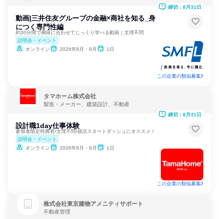
締切：8月31日
動画|三井住友グループの金融×商社を知る_身
につく専門性編
約30分間で興味に合わせてじっくり学べる動画｜文理不問
説明会・イベント
オンライン
2026年8月・9月
1日
この企業の類似募集
タマホーム株式会社
製造・メーカー、建築設計、不動産
締切：8月31日
設計職1day仕事体験
参加者限定特典有/文理不問/就活スタートダッシュにオススメ！
説明会・イベント
オンライン
2026年8月・9月
1日
この企業の類似募集
株式会社東京建物アメニティサポート
不動産管理