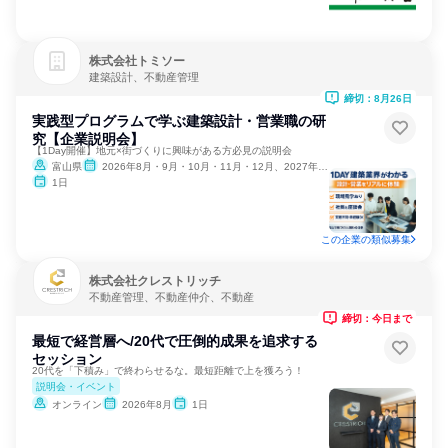
株式会社トミソー
建築設計、不動産管理
締切：8月26日
実践型プログラムで学ぶ建築設計・営業職の研
究【企業説明会】
【1Day開催】地元×街づくりに興味がある方必見の説明会
富山県
2026年8月・9月・10月・11月・12月、2027年1月
1日
この企業の類似募集
株式会社クレストリッチ
不動産管理、不動産仲介、不動産
締切：今日まで
最短で経営層へ/20代で圧倒的成果を追求する
セッション
20代を「下積み」で終わらせるな。最短距離で上を獲ろう！
説明会・イベント
オンライン
2026年8月
1日