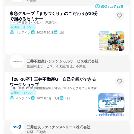
不動産
締切：10月13日
東急グループ「まちづくり」のこだわりが30分
で掴めるセミナー
日々の幸せをはぐくむ人、東急の人。
説明会・イベント
オンライン
2026年10月
1日
三井不動産レジデンシャルサービス株式会社
生活関連サービス、不動産管理、不動産
【28~30卒】三井不動産G 自己分析ができる
ワークショップ
三井不動産Gで学ぶ建物価値向上/建築デザインとまちづくり体験
説明会・イベント
オンライン
2026年8月・9月
1日
この企業の類似募集
三井住友ファイナンス&リース株式会社
金融、不動産