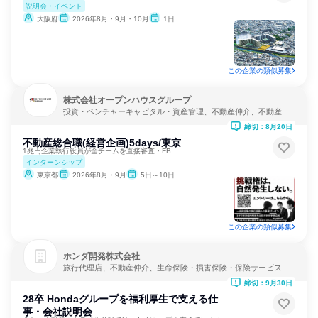
説明会・イベント
大阪府
2026年8月・9月・10月
1日
この企業の類似募集
株式会社オープンハウスグループ
投資・ベンチャーキャピタル・資産管理、不動産仲介、不動産
締切：8月20日
不動産総合職(経営企画)5days/東京
1兆円企業執行役員が全チームを直接審査・FB
インターンシップ
東京都
2026年8月・9月
5日～10日
この企業の類似募集
ホンダ開発株式会社
旅行代理店、不動産仲介、生命保険・損害保険・保険サービス
締切：9月30日
28卒 Hondaグループを福利厚⽣で支える仕
事・会社説明会