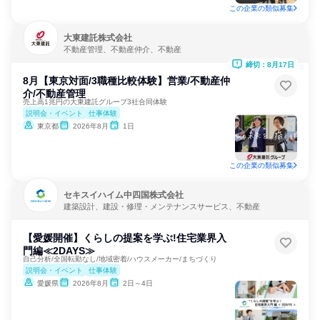
この企業の類似募集
大東建託株式会社
不動産管理、不動産仲介、不動産
締切：8月17日
8月【東京対面/3職種比較体験】営業/不動産仲
介/不動産管理
売上高1兆円の大東建託グループ3社合同体験
説明会・イベント
仕事体験
東京都
2026年8月
1日
この企業の類似募集
セキスイハイム中四国株式会社
建築設計、建設・修理・メンテナンスサービス、不動産
【愛媛開催】くらしの提案を学ぶ!住宅業界入
門編≪2DAYS≫
自己分析/全国転勤なし/地域密着/ハウスメーカー/まちづくり
説明会・イベント
仕事体験
愛媛県
2026年8月
2日～4日