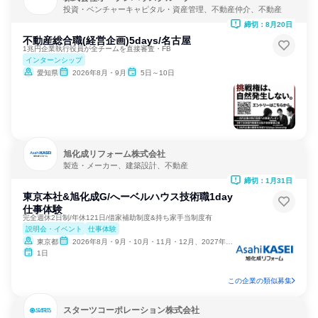
投資・ベンチャーキャピタル・資産管理、不動産仲介、不動産
締切：8月20日
不動産総合職(経営企画)5days/名古屋
1兆円企業執行役員が全チームを直接審査・FB
インターンシップ
愛知県
2026年8月・9月
5日～10日
旭化成リフォーム株式会社
製造・メーカー、建築設計、不動産
締切：1月31日
東京本社&旭化成G/へーベルハウス技術職1day
仕事体験
完全週休2日制/年休121日/借家補助制度&持ち家手当制度有
説明会・イベント
仕事体験
東京都
2026年8月・9月・10月・11月・12月、2027年1月
1日
この企業の類似募集
スターツコーポレーション株式会社