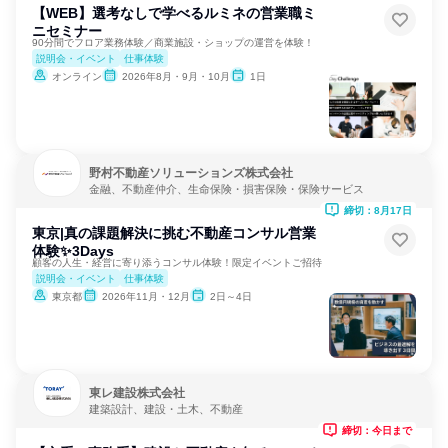
【WEB】選考なしで学べるルミネの営業職ミ
ニセミナー
90分間でフロア業務体験／商業施設・ショップの運営を体験！
説明会・イベント
仕事体験
オンライン
2026年8月・9月・10月
1日
野村不動産ソリューションズ株式会社
金融、不動産仲介、生命保険・損害保険・保険サービス
締切：8月17日
東京|真の課題解決に挑む不動産コンサル営業
体験✨️3Days
顧客の人生・経営に寄り添うコンサル体験！限定イベントご招待
説明会・イベント
仕事体験
東京都
2026年11月・12月
2日～4日
東レ建設株式会社
建築設計、建設・土木、不動産
締切：今日まで