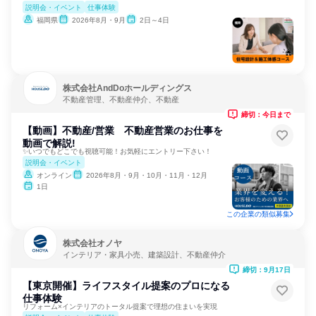
説明会・イベント
仕事体験
福岡県
2026年8月・9月
2日～4日
株式会社AndDoホールディングス
不動産管理、不動産仲介、不動産
締切：今日まで
【動画】不動産/営業 不動産営業のお仕事を
動画で解説!
✨いつでもどこでも視聴可能！お気軽にエントリー下さい！
説明会・イベント
オンライン
2026年8月・9月・10月・11月・12月
1日
この企業の類似募集
株式会社オノヤ
インテリア・家具小売、建築設計、不動産仲介
締切：9月17日
【東京開催】ライフスタイル提案のプロになる
仕事体験
リフォーム×インテリアのトータル提案で理想の住まいを実現