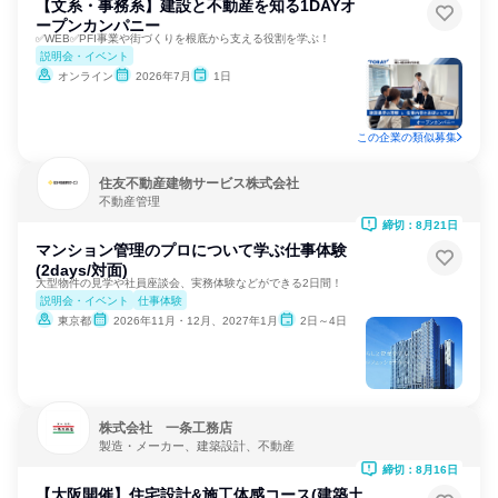
【文系・事務系】建設と不動産を知る1DAYオ
ープンカンパニー
✅WEB✅PFI事業や街づくりを根底から支える役割を学ぶ！
説明会・イベント
オンライン
2026年7月
1日
この企業の類似募集
住友不動産建物サービス株式会社
不動産管理
締切：8月21日
マンション管理のプロについて学ぶ仕事体験
(2days/対面)
大型物件の見学や社員座談会、実務体験などができる2日間！
説明会・イベント
仕事体験
東京都
2026年11月・12月、2027年1月
2日～4日
株式会社 一条工務店
製造・メーカー、建築設計、不動産
締切：8月16日
【大阪開催】住宅設計&施工体感コース(建築土