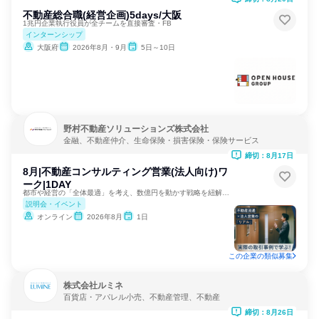
不動産総合職(経営企画)5days/大阪
1兆円企業執行役員が全チームを直接審査・FB
インターンシップ
大阪府
2026年8月・9月
5日～10日
野村不動産ソリューションズ株式会社
金融、不動産仲介、生命保険・損害保険・保険サービス
締切：8月17日
8月|不動産コンサルティング営業(法人向け)ワ
ーク|1DAY
都市や経営の「全体最適」を考え、数億円を動かす戦略を紐解く。
説明会・イベント
オンライン
2026年8月
1日
この企業の類似募集
株式会社ルミネ
百貨店・アパレル小売、不動産管理、不動産
締切：8月26日