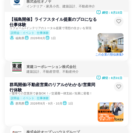
株式会社オノヤ
インテリア・家具小売、建築設計、不動産仲介
締切：8月15日
【福島開催】ライフスタイル提案のプロになる
仕事体験
リフォーム×インテリアのトータル提案で理想の住まいを実現
説明会・イベント
仕事体験
福島県
2026年8月
1日
この企業の類似募集
東建コーポレーション株式会社
建築設計、不動産管理、不動産仲介
締切：8月31日
群馬開催/不動産営業のリアルがわかる!営業同
行体験
✅最寄りの営業所で参加OK！✅交通費一律支給✅先輩に密着！
説明会・イベント
仕事体験
群馬県
2026年8月・9月・10月
1日
株式会社オープンハウスグループ