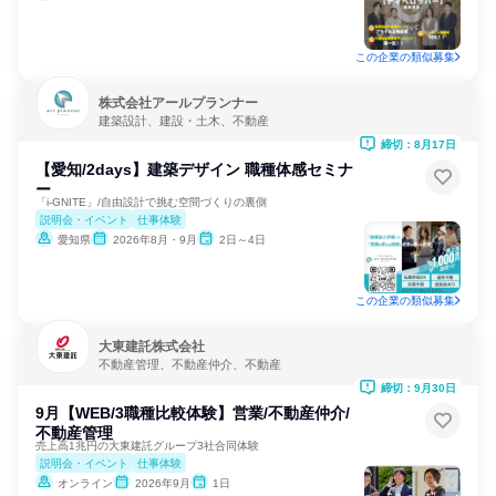
この企業の類似募集
株式会社アールプランナー
建築設計、建設・土木、不動産
締切：8月17日
【愛知/2days】建築デザイン 職種体感セミナ
ー
「i-GNITE」/自由設計で挑む空間づくりの裏側
説明会・イベント
仕事体験
愛知県
2026年8月・9月
2日～4日
この企業の類似募集
大東建託株式会社
不動産管理、不動産仲介、不動産
締切：9月30日
9月【WEB/3職種比較体験】営業/不動産仲介/
不動産管理
売上高1兆円の大東建託グループ3社合同体験
説明会・イベント
仕事体験
オンライン
2026年9月
1日