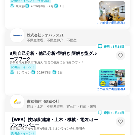
説明会・イベント
仕事体験
東京都
2026年8月・9月
1日
この企業の類似募集
株式会社レオパレス21
不動産管理、不動産仲介、不動産
締切：8月28日
8月|自己分析・他己分析×謎解き|謎解き型グル
ープワーク
参加者限定特典有/私服可/自分の強みにお悩みの方へ！
説明会・イベント
オンライン
2026年8月
1日
この企業の類似募集
東京都住宅供給公社
建設・土木、不動産管理、官公庁・行政・警察
締切：8月31日
【WEB】技術職(建築・土木・機械・電気)オー
プンカンパニー
技術職のリアルな仕事が知れる！オンライン会社説明会
説明会・イベント