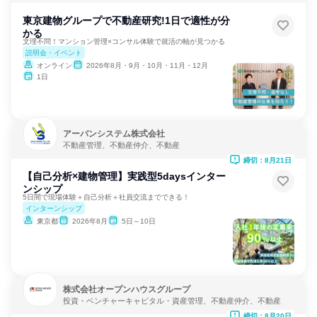
東京建物グループで不動産研究!1日で適性が分
かる
文理不問！マンション管理×コンサル体験で就活の軸が見つかる
説明会・イベント
オンライン
2026年8月・9月・10月・11月・12月
1日
アーバンシステム株式会社
不動産管理、不動産仲介、不動産
締切：8月21日
【自己分析×建物管理】実践型5daysインター
ンシップ
5日間で現場体験＋自己分析＋社員交流までできる！
インターンシップ
東京都
2026年8月
5日～10日
株式会社オープンハウスグループ
投資・ベンチャーキャピタル・資産管理、不動産仲介、不動産
締切：8月20日