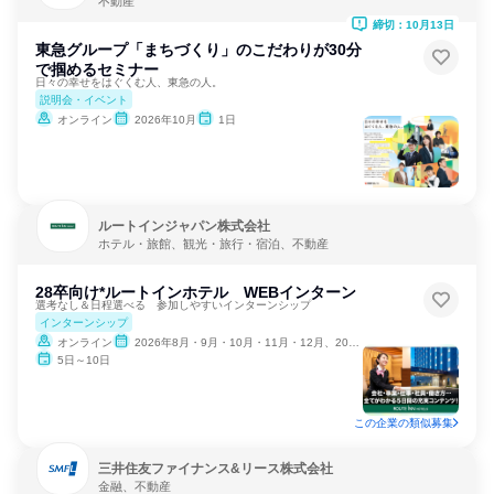
不動産
締切：10月13日
東急グループ「まちづくり」のこだわりが30分
で掴めるセミナー
日々の幸せをはぐくむ人、東急の人。
説明会・イベント
オンライン
2026年10月
1日
ルートインジャパン株式会社
ホテル・旅館、観光・旅行・宿泊、不動産
28卒向け*ルートインホテル WEBインターン
選考なし＆日程選べる 参加しやすいインターンシップ
インターンシップ
オンライン
2026年8月・9月・10月・11月・12月、2027年1月
5日～10日
この企業の類似募集
三井住友ファイナンス&リース株式会社
金融、不動産