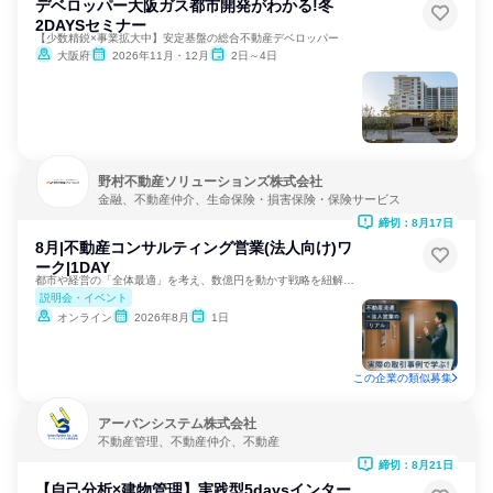
デベロッパー大阪ガス都市開発がわかる!冬
2DAYSセミナー
【少数精鋭×事業拡大中】安定基盤の総合不動産デベロッパー
大阪府
2026年11月・12月
2日～4日
野村不動産ソリューションズ株式会社
金融、不動産仲介、生命保険・損害保険・保険サービス
締切：8月17日
8月|不動産コンサルティング営業(法人向け)ワ
ーク|1DAY
都市や経営の「全体最適」を考え、数億円を動かす戦略を紐解く。
説明会・イベント
オンライン
2026年8月
1日
この企業の類似募集
アーバンシステム株式会社
不動産管理、不動産仲介、不動産
締切：8月21日
【自己分析×建物管理】実践型5daysインター