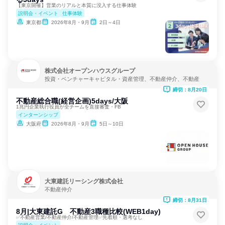
【東京開催】営業のリアルと本質に没入する仕事体験
説明会・イベント
仕事体験
東京都
2026年8月・9月
2日～4日
株式会社オープンハウスグループ
投資・ベンチャーキャピタル・資産管理、不動産仲介、不動産
締切：8月20日
不動産総合職(経営企画)5days/大阪
1兆円企業執行役員が全チームを直接審査・FB
インターンシップ
大阪府
2026年8月・9月
5日～10日
大東建託リーシング株式会社
不動産仲介
締切：8月31日
8月|大東建託G 不動産3職種比較(WEB1day)
✅不動産営業/不動産仲介/不動産管理✅先着順・選考なし