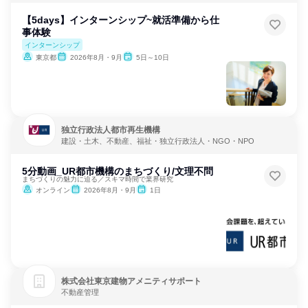
【5days】インターンシップ~就活準備から仕
事体験
インターンシップ
東京都
2026年8月・9月
5日～10日
独立行政法人都市再生機構
建設・土木、不動産、福祉・独立行政法人・NGO・NPO
5分動画_UR都市機構のまちづくり/文理不問
まちづくりの魅力に迫る／スキマ時間で業界研究
オンライン
2026年8月・9月
1日
株式会社東京建物アメニティサポート
不動産管理