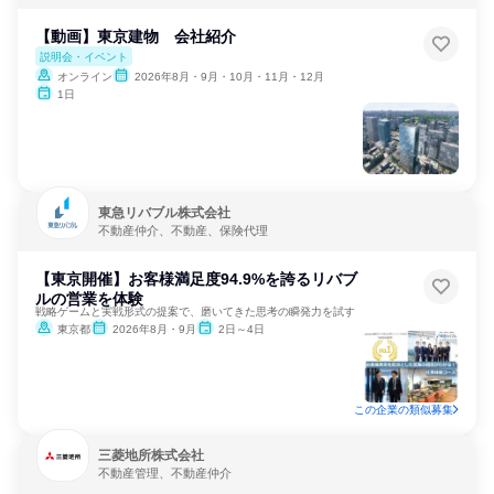
【動画】東京建物 会社紹介
説明会・イベント
オンライン
2026年8月・9月・10月・11月・12月
1日
東急リバブル株式会社
不動産仲介、不動産、保険代理
【東京開催】お客様満足度94.9%を誇るリバブ
ルの営業を体験
戦略ゲームと実戦形式の提案で、磨いてきた思考の瞬発力を試す
東京都
2026年8月・9月
2日～4日
この企業の類似募集
三菱地所株式会社
不動産管理、不動産仲介