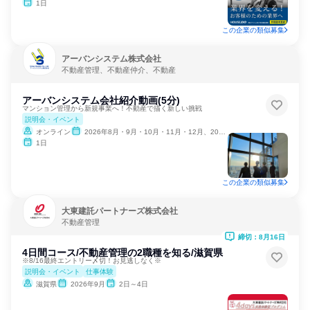
1日
この企業の類似募集
アーバンシステム株式会社
不動産管理、不動産仲介、不動産
アーバンシステム会社紹介動画(5分)
マンション管理から新規事業へ！不動産で描く新しい挑戦
説明会・イベント
オンライン
2026年8月・9月・10月・11月・12月、2027年1月
1日
この企業の類似募集
大東建託パートナーズ株式会社
不動産管理
締切：8月16日
4日間コース/不動産管理の2職種を知る/滋賀県
※8/16最終エントリー〆切！お見逃しなく※
説明会・イベント
仕事体験
滋賀県
2026年9月
2日～4日