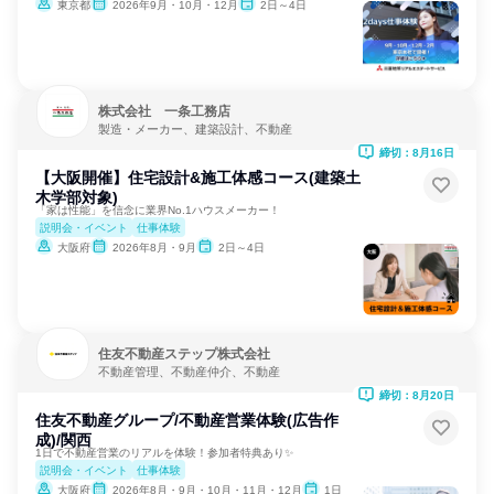
東京都
2026年9月・10月・12月
2日～4日
株式会社 一条工務店
製造・メーカー、建築設計、不動産
締切：8月16日
【大阪開催】住宅設計&施工体感コース(建築土
木学部対象)
「家は性能」を信念に業界No.1ハウスメーカー！
説明会・イベント
仕事体験
大阪府
2026年8月・9月
2日～4日
住友不動産ステップ株式会社
不動産管理、不動産仲介、不動産
締切：8月20日
住友不動産グループ/不動産営業体験(広告作
成)/関西
1日で不動産営業のリアルを体験！参加者特典あり✨
説明会・イベント
仕事体験
大阪府
2026年8月・9月・10月・11月・12月
1日