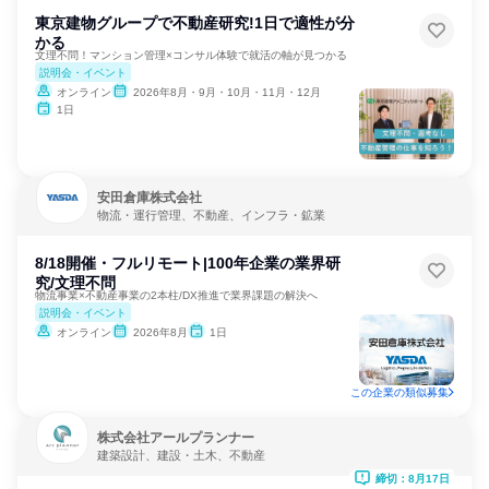
東京建物グループで不動産研究!1日で適性が分
かる
文理不問！マンション管理×コンサル体験で就活の軸が見つかる
説明会・イベント
オンライン
2026年8月・9月・10月・11月・12月
1日
安田倉庫株式会社
物流・運行管理、不動産、インフラ・鉱業
8/18開催・フルリモート|100年企業の業界研
究/文理不問
物流事業×不動産事業の2本柱/DX推進で業界課題の解決へ
説明会・イベント
オンライン
2026年8月
1日
この企業の類似募集
株式会社アールプランナー
建築設計、建設・土木、不動産
締切：8月17日