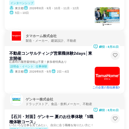
インターンシップ
東京都
2026年8月・9月・10月・11月・12月
5日～10日
タマホーム株式会社
製造・メーカー、建築設計、不動産
締切：8月31日
不動産コンサルティング営業職体験2days│東
京開催
応募時の履歴書情報は不要！参加者特典あり
説明会・イベント
仕事体験
東京都
2026年8月・9月
2日～4日
この企業の類似募集
ゲンキー株式会社
ドラッグストア、食品・飲料メーカー、不動産
締切：8月31日
【石川・対面】ゲンキー 夏のお仕事体験「5職
種体験コース」
いろいろな仕事を見てみたい、 自分に合う職種を知りたい方に！