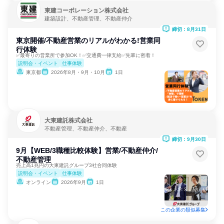
東建コーポレーション株式会社
建築設計、不動産管理、不動産仲介
締切：8月31日
東京開催/不動産営業のリアルがわかる!営業同
行体験
✅最寄りの営業所で参加OK！✅交通費一律支給✅先輩に密着！
説明会・イベント
仕事体験
東京都
2026年8月・9月・10月
1日
大東建託株式会社
不動産管理、不動産仲介、不動産
締切：9月30日
9月【WEB/3職種比較体験】営業/不動産仲介/
不動産管理
売上高1兆円の大東建託グループ3社合同体験
説明会・イベント
仕事体験
オンライン
2026年9月
1日
この企業の類似募集