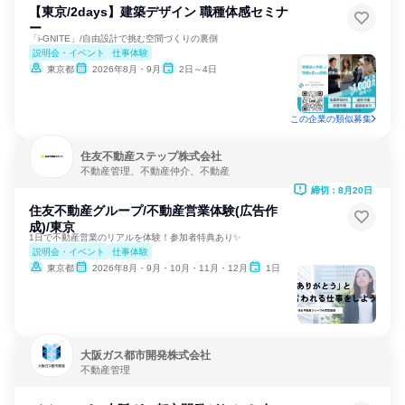
【東京/2days】建築デザイン 職種体感セミナ
ー
「i-GNITE」/自由設計で挑む空間づくりの裏側
説明会・イベント
仕事体験
東京都
2026年8月・9月
2日～4日
この企業の類似募集
住友不動産ステップ株式会社
不動産管理、不動産仲介、不動産
締切：8月20日
住友不動産グループ/不動産営業体験(広告作
成)/東京
1日で不動産営業のリアルを体験！参加者特典あり✨
説明会・イベント
仕事体験
東京都
2026年8月・9月・10月・11月・12月
1日
大阪ガス都市開発株式会社
不動産管理