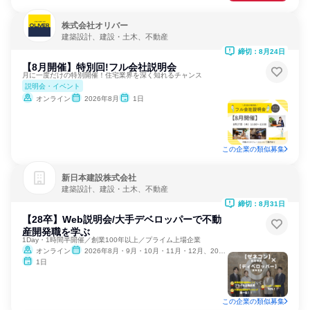
株式会社オリバー
建築設計、建設・土木、不動産
締切：8月24日
【8月開催】特別回!フル会社説明会
月に一度だけの特別開催！住宅業界を深く知れるチャンス
説明会・イベント
オンライン
2026年8月
1日
この企業の類似募集
新日本建設株式会社
建築設計、建設・土木、不動産
締切：8月31日
【28卒】Web説明会/大手デベロッパーで不動
産開発職を学ぶ
1Day・1時間半開催／創業100年以上／プライム上場企業
オンライン
2026年8月・9月・10月・11月・12月、2027年1月・2月
1日
この企業の類似募集