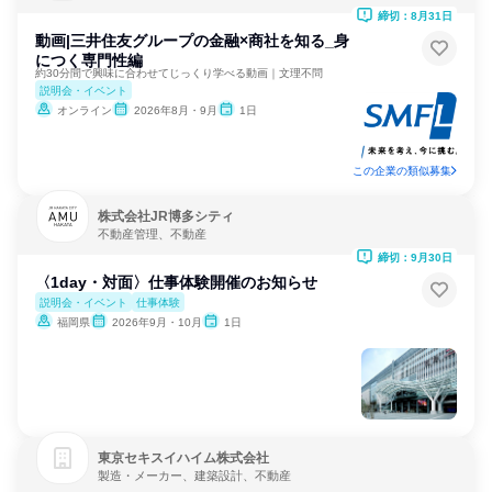
締切：8月31日
動画|三井住友グループの金融×商社を知る_身
につく専門性編
約30分間で興味に合わせてじっくり学べる動画｜文理不問
説明会・イベント
オンライン
2026年8月・9月
1日
この企業の類似募集
株式会社JR博多シティ
不動産管理、不動産
締切：9月30日
〈1day・対面〉仕事体験開催のお知らせ
説明会・イベント
仕事体験
福岡県
2026年9月・10月
1日
東京セキスイハイム株式会社
製造・メーカー、建築設計、不動産