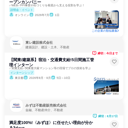
ープンカンパニー
✅WEB✅PFI事業や街づくりを根底から支える役割を学ぶ！
説明会・イベント
オンライン
2026年7月
1日
この企業の類似募集
東レ建設株式会社
建築設計、建設・土木、不動産
締切：今日まで
【関東/建築系】宿泊・交通費支給!5日間施工管
理インターン
✅実費支給✅関東最大級マンション等の現場でプロの技術を学ぶ
インターンシップ
東京都
2026年8月・9月
5日～10日
みずほ不動産販売株式会社
金融、不動産仲介、不動産
締切：8月17日
満足度100%!〈みずほ〉に任せたい理由が分か
る3days