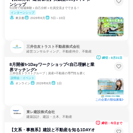
ンシップ
5日間で現場体験＋自己分析＋社員交流までできる！
インターンシップ
東京都
2026年8月
5日～10日
三井住友トラスト不動産株式会社
経営コンサルティング、不動産仲介、不動産
締切：8月31日
8月開催✨1Dayワークショップ<自己理解と業
界マッチング>
三井住友トラストグループ｜資産×不動産の専門性を磨く
説明会・イベント
オンライン
2026年8月
1日
この企業の類似募集
東レ建設株式会社
建築設計、建設・土木、不動産
締切：今日まで
【文系・事務系】建設と不動産を知る1DAYオ