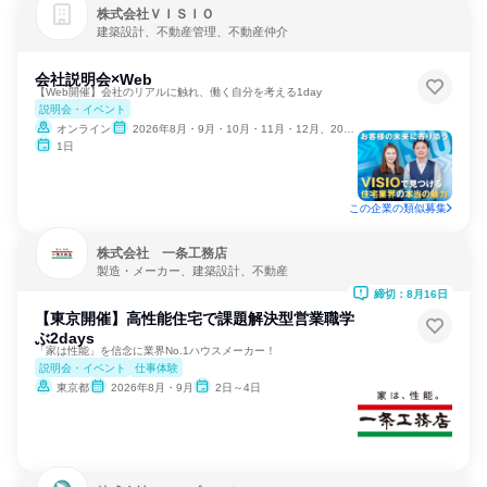
株式会社ＶＩＳＩＯ
建築設計、不動産管理、不動産仲介
会社説明会×Web
【Web開催】会社のリアルに触れ、働く自分を考える1day
説明会・イベント
オンライン
2026年8月・9月・10月・11月・12月、2027年1月・2月
1日
この企業の類似募集
株式会社 一条工務店
製造・メーカー、建築設計、不動産
締切：8月16日
【東京開催】高性能住宅で課題解決型営業職学
ぶ2days
「家は性能」を信念に業界No.1ハウスメーカー！
説明会・イベント
仕事体験
東京都
2026年8月・9月
2日～4日