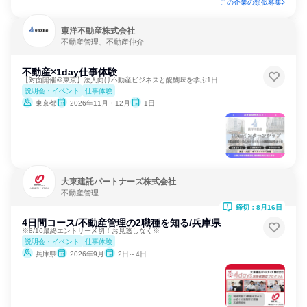
この企業の類似募集
東洋不動産株式会社
不動産管理、不動産仲介
不動産×1day仕事体験
【対面開催＠東京】法人向け不動産ビジネスと醍醐味を学ぶ1日
説明会・イベント
仕事体験
東京都
2026年11月・12月
1日
大東建託パートナーズ株式会社
不動産管理
締切：8月16日
4日間コース/不動産管理の2職種を知る/兵庫県
※8/16最終エントリー〆切！お見逃しなく※
説明会・イベント
仕事体験
兵庫県
2026年9月
2日～4日