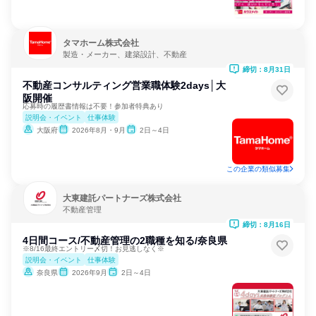
タマホーム株式会社
製造・メーカー、建築設計、不動産
締切：8月31日
不動産コンサルティング営業職体験2days│大
阪開催
応募時の履歴書情報は不要！参加者特典あり
説明会・イベント
仕事体験
大阪府
2026年8月・9月
2日～4日
この企業の類似募集
大東建託パートナーズ株式会社
不動産管理
締切：8月16日
4日間コース/不動産管理の2職種を知る/奈良県
※8/16最終エントリー〆切！お見逃しなく※
説明会・イベント
仕事体験
奈良県
2026年9月
2日～4日