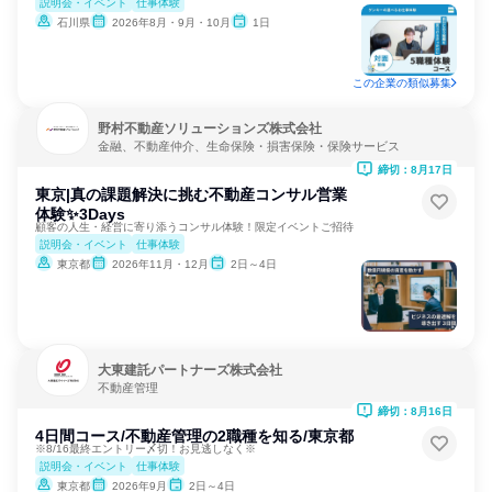
説明会・イベント
仕事体験
石川県
2026年8月・9月・10月
1日
この企業の類似募集
野村不動産ソリューションズ株式会社
金融、不動産仲介、生命保険・損害保険・保険サービス
締切：8月17日
東京|真の課題解決に挑む不動産コンサル営業
体験✨️3Days
顧客の人生・経営に寄り添うコンサル体験！限定イベントご招待
説明会・イベント
仕事体験
東京都
2026年11月・12月
2日～4日
大東建託パートナーズ株式会社
不動産管理
締切：8月16日
4日間コース/不動産管理の2職種を知る/東京都
※8/16最終エントリー〆切！お見逃しなく※
説明会・イベント
仕事体験
東京都
2026年9月
2日～4日