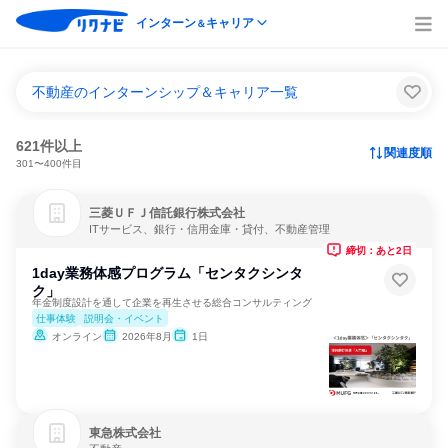
インターン
キャリア
＆
不動産のインターンシップ＆キャリア一覧
621件以上
関連度順
301〜400件目
三菱ＵＦＪ信託銀行株式会社
ITサービス、銀行・信用金庫・貸付、不動産管理
締切：あと2日
1day業務体感プログラム「センタクシンタ
ク」
年金制度設計を通して企業を再生させる総合コンサルティング
仕事体験
説明会・イベント
オンライン
2026年8月
1日
東急株式会社