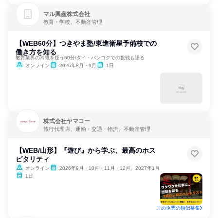
マル興産株式会社
教育・学校、不動産管理
【WEB60分】つきやま塾/東進衛星予備校での
働き方を知る
教育業界の常識を疑う60分/タイ・バンコクでの挑戦も語る
オンライン
2026年8月・9月
1日
株式会社ヤマコー
旅行代理店、運輸・交通・物流、不動産管理
【WEB/山形】『遊び』から学ぶ、最高のホス
ピタリティ
オンライン
2026年9月・10月・11月・12月、2027年1月
1日
この企業の類似募集