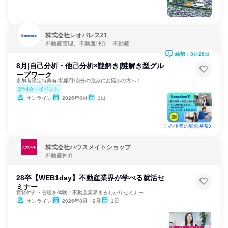
株式会社レオパレス21
不動産管理、不動産仲介、不動産
締切：8月28日
8月|自己分析・他己分析×謎解き|謎解き型グル
ープワーク
参加者限定特典有/私服可/自分の強みにお悩みの方へ！
説明会・イベント
オンライン
2026年8月
1日
この企業の類似募集
株式会社ハウスメイトショップ
不動産仲介
28卒【WEB1day】不動産業界が学べる就活セ
ミナー
賃貸仲介・管理を体験／不動産業界まるわかりセミナー
オンライン
2026年8月・9月
1日