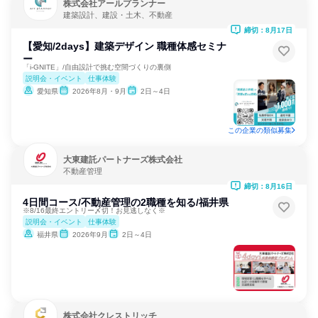
株式会社アールプランナー
建築設計、建設・土木、不動産
締切：8月17日
【愛知/2days】建築デザイン 職種体感セミナ
ー
「i-GNITE」/自由設計で挑む空間づくりの裏側
説明会・イベント
仕事体験
愛知県
2026年8月・9月
2日～4日
この企業の類似募集
大東建託パートナーズ株式会社
不動産管理
締切：8月16日
4日間コース/不動産管理の2職種を知る/福井県
※8/16最終エントリー〆切！お見逃しなく※
説明会・イベント
仕事体験
福井県
2026年9月
2日～4日
株式会社クレストリッチ