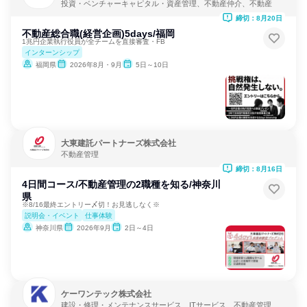
投資・ベンチャーキャピタル・資産管理、不動産仲介、不動産
締切：8月20日
不動産総合職(経営企画)5days/福岡
1兆円企業執行役員が全チームを直接審査・FB
インターンシップ
福岡県
2026年8月・9月
5日～10日
大東建託パートナーズ株式会社
不動産管理
締切：8月16日
4日間コース/不動産管理の2職種を知る/神奈川
県
※8/16最終エントリー〆切！お見逃しなく※
説明会・イベント
仕事体験
神奈川県
2026年9月
2日～4日
ケーワンテック株式会社
建設・修理・メンテナンスサービス、ITサービス、不動産管理