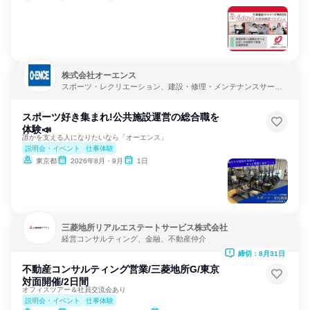
株式会社オーエンス
スポーツ・レクリエーション、建設・修理・メンテナンスサービ
ス、不動産管理
スポーツ好き集まれ!公共施設運営の総合職を
体験📣
誰かを支える人になりたいなら「オーエンス」
説明会・イベント
仕事体験
東京都
2026年8月・9月
1日
三菱地所リアルエステートサービス株式会社
経営コンサルティング、金融、不動産仲介
締切：8月31日
不動産コンサルティング営業/三菱地所G/東京
対面開催/2日間
オフィスツアー＆社員交流会あり
説明会・イベント
仕事体験