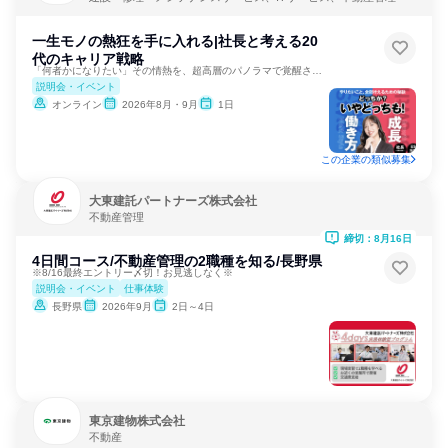
一生モノの熱狂を手に入れる|社長と考える20
代のキャリア戦略
「何者かになりたい」その情熱を、超高層のパノラマで覚醒させる
説明会・イベント
オンライン
2026年8月・9月
1日
この企業の類似募集
大東建託パートナーズ株式会社
不動産管理
締切：8月16日
4日間コース/不動産管理の2職種を知る/長野県
※8/16最終エントリー〆切！お見逃しなく※
説明会・イベント
仕事体験
長野県
2026年9月
2日～4日
東京建物株式会社
不動産