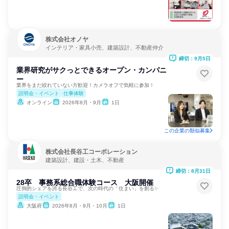
株式会社オノヤ
インテリア・家具小売、建築設計、不動産仲介
締切：9月5日
業界研究がサクっとできるオープン・カンパニ
ー
業界をまだ絞れていない方歓迎！カメラオフで気軽に参加！
説明会・イベント
仕事体験
オンライン
2026年8月・9月
1日
この企業の類似募集
株式会社長谷工コーポレーション
建築設計、建設・土木、不動産
締切：8月31日
28卒 事務系総合職体験コース 大阪開催
圧倒的シェアを誇る長谷工で、次の時代の「住まい」を創る✨
説明会・イベント
大阪府
2026年8月・9月・10月
1日