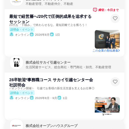
不動産管理、不動産仲介、不動産
締切：今日まで
最短で経営層へ/20代で圧倒的成果を追求する
セッション
20代を「下積み」で終わらせるな。最短距離で上を獲ろう！
説明会・イベント
オンライン
2026年8月
1日
この企業の類似募集
株式会社サカイ引越センター
生活関連サービス、総合商社・専門商社・卸売、不動産管理
28卒歓迎*事務職コース サカイ引越センター会
社説明会
✅オンライン開催✨ 引越でお客様の新生活支援を支えるお仕事◎
説明会・イベント
オンライン
2026年8月・9月
1日
株式会社オープンハウスグループ