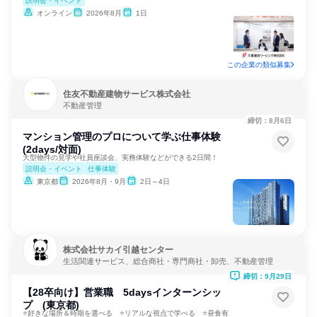
説明会・イベント
オンライン
2026年8月
1日
この企業の類似募集
住友不動産建物サービス株式会社
不動産管理
締切：8月6日
マンション管理のプロについて学ぶ仕事体験
(2days/対面)
大型物件の見学や社員座談会、実務体験などができる2日間！
説明会・イベント
仕事体験
東京都
2026年8月・9月
2日～4日
株式会社サカイ引越センター
生活関連サービス、総合商社・専門商社・卸売、不動産管理
締切：9月29日
【28卒向け】営業職 5daysインターンシッ
プ (東京都)
⭐好きな場所＆時期を選べる ⭐リアルな視点で学べる ⭐昼食有