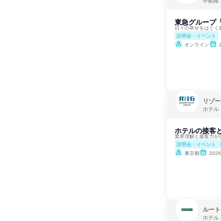
不動産
東急グループ
日々の幸せをはぐく
説明会・イベント
オンライン
リゾー
ホテル
ホテルの接客と
業界理解と接客力が
説明会・イベント
東京都
202
ルート
ホテル