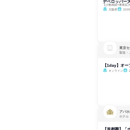
デベロッパー大
【少数精鋭×事業拡
大阪府
202
東京セ
製造・
【1day】オ
オンライン
アパホ
ホテル
【首都圏】「