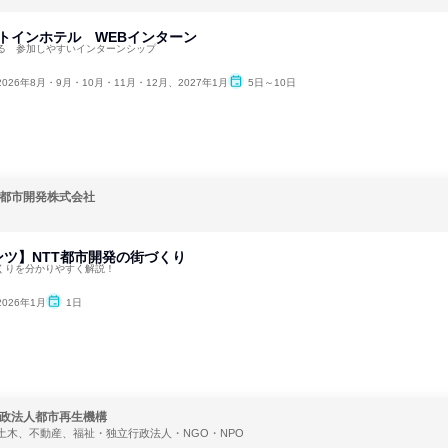
ートインホテル WEBインターン
る 参加しやすいインターンシップ
2026年8月・9月・10月・11月・12月、2027年1月
5日～10日
都市開発株式会社
ツ】NTT都市開発の街づくり
づくりを分かりやすく解説！
2026年1月
1日
政法人都市再生機構
土木、不動産、福祉・独立行政法人・NGO・NPO