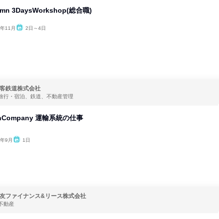
n 3DaysWorkshop(総合職)
6年11月
2日～4日
客鉄道株式会社
旅行・宿泊、鉄道、不動産管理
nCompany 運輸系統の仕事
6年9月
1日
友ファイナンス&リース株式会社
不動産