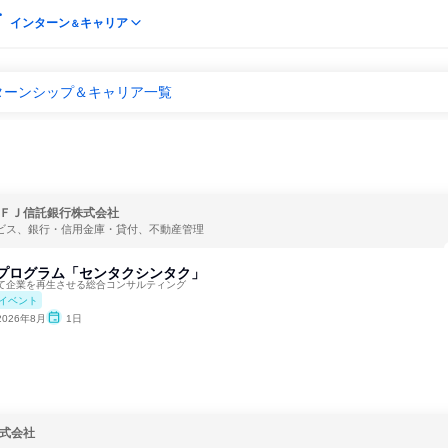
インターン
キャリア
＆
ターンシップ＆キャリア一覧
ＦＪ信託銀行株式会社
ービス、銀行・信用金庫・貸付、不動産管理
感プログラム「センタクシンタク」
て企業を再生させる総合コンサルティング
イベント
2026年8月
1日
式会社