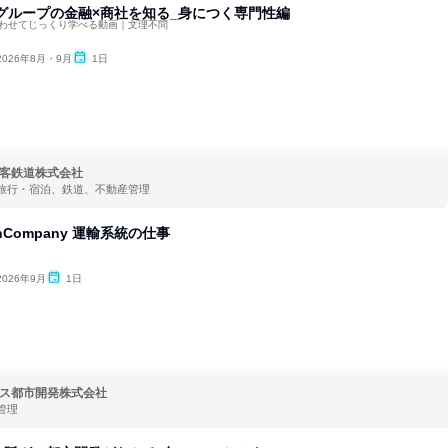
グループの金融×商社を知る_身につく専門性編
合わせてじっくり学べる動画｜文理不問
2026年8月・9月
1日
客鉄道株式会社
旅行・宿泊、鉄道、不動産管理
nCompany 運輸系統の仕事
2026年9月
1日
ス都市開発株式会社
管理