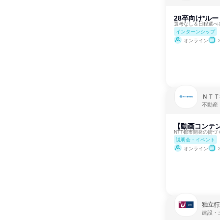
28卒向け*ル
選考なし＆日程選べ
インターンシップ
オンライン
ＮＴＴ
不動産
【動画コンテン
NTT都市開発の街
説明会・イベント
オンライン
独立行
建設・