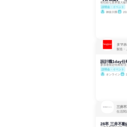
初任給も業界最大級
説明会・イベント
神奈川県
2
タマホ
製造・
設計職1day
参加者限定特典有/
説明会・イベント
オンライン
三井不
生活関
28卒 三井不