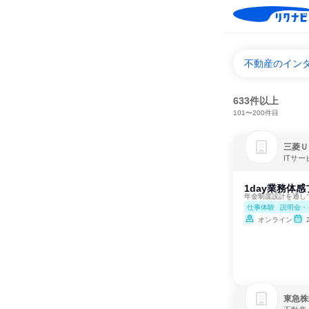
不動産のイン
633件以上
101〜200件目
三菱Ｕ
ITサ
1day業務体
年金制度設計を通し
仕事体験
説明会・
オンライン
東急株