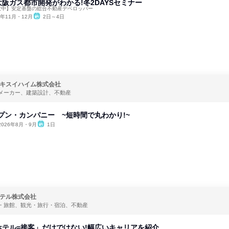
阪ガス都市開発がわかる!冬2DAYSセミナー
大中】安定基盤の総合不動産デベロッパー
6年11月・12月
2日～4日
キスイハイム株式会社
メーカー、建築設計、不動産
ープン・カンパニー ~短時間で丸わかり!~
2026年8月・9月
1日
テル株式会社
・旅館、観光・旅行・宿泊、不動産
ホテル=接客」だけではない!幅広いキャリアを紹介