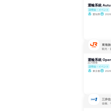
運輸系統 Autum
説明会・イベント
愛知県
202
東海旅
観光・
運輸系統 Ope
品川開催
説明会・イベント
東京都
202
三井住
金融、