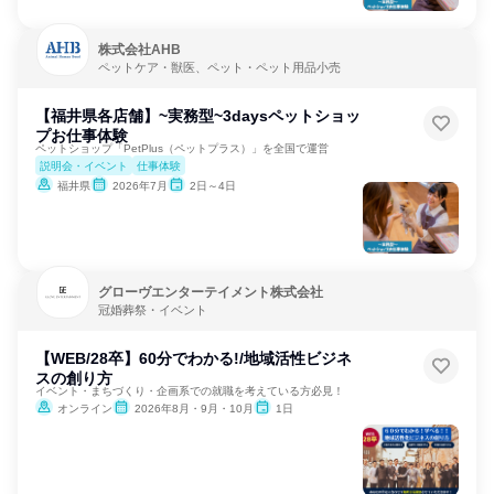
株式会社AHB
ペットケア・獣医、ペット・ペット用品小売
【福井県各店舗】~実務型~3daysペットショッ
プお仕事体験
ペットショップ「PetPlus（ペットプラス）」を全国で運営
説明会・イベント
仕事体験
福井県
2026年7月
2日～4日
グローヴエンターテイメント株式会社
冠婚葬祭・イベント
【WEB/28卒】60分でわかる!/地域活性ビジネ
スの創り方
イベント・まちづくり・企画系での就職を考えている方必見！
オンライン
2026年8月・9月・10月
1日