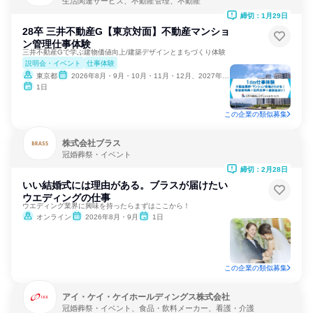
生活関連サービス、不動産管理、不動産
締切：1月29日
28卒 三井不動産G【東京対面】不動産マンショ
ン管理仕事体験
三井不動産Gで学ぶ建物価値向上/建築デザインとまちづくり体験
説明会・イベント
仕事体験
東京都
2026年8月・9月・10月・11月・12月、2027年1月
1日
この企業の類似募集
株式会社ブラス
冠婚葬祭・イベント
締切：2月28日
いい結婚式には理由がある。ブラスが届けたい
ウエディングの仕事
ウエディング業界に興味を持ったらまずはここから！
オンライン
2026年8月・9月
1日
この企業の類似募集
アイ・ケイ・ケイホールディングス株式会社
冠婚葬祭・イベント、食品・飲料メーカー、看護・介護