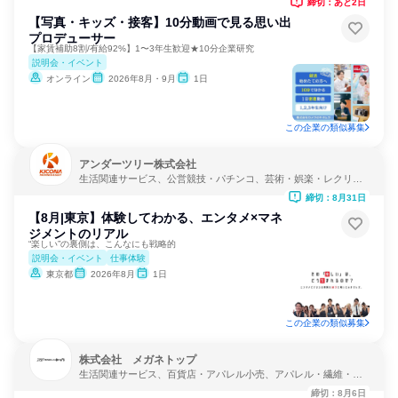
締切：あと2日
【写真・キッズ・接客】10分動画で見る思い出
プロデューサー
【家賃補助8割/有給92%】1〜3年生歓迎★10分企業研究
説明会・イベント
オンライン
2026年8月・9月
1日
この企業の類似募集
アンダーツリー株式会社
生活関連サービス、公営競技・パチンコ、芸術・娯楽・レクリエ
ーション
締切：8月31日
【8月|東京】体験してわかる、エンタメ×マネ
ジメントのリアル
“楽しい”の裏側は、こんなにも戦略的
説明会・イベント
仕事体験
東京都
2026年8月
1日
この企業の類似募集
株式会社 メガネトップ
生活関連サービス、百貨店・アパレル小売、アパレル・繊維・ス
ポーツメーカー
締切：8月6日