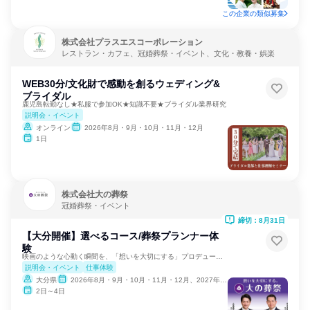
この企業の類似募集
株式会社プラスエスコーポレーション
レストラン・カフェ、冠婚葬祭・イベント、文化・教養・娯楽
WEB30分/文化財で感動を創るウェディング&
ブライダル
鹿児島転勤なし★私服で参加OK★知識不要★ブライダル業界研究
説明会・イベント
オンライン
2026年8月・9月・10月・11月・12月
1日
株式会社大の葬祭
冠婚葬祭・イベント
締切：8月31日
【大分開催】選べるコース/葬祭プランナー体
験
映画のような心動く瞬間を、「想いを大切にする」プロデュースで
説明会・イベント
仕事体験
大分県
2026年8月・9月・10月・11月・12月、2027年1月・2月
2日～4日