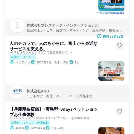
この企業の類似募集
株式会社プレステージ・インターナショナル
生活関連サービス、経営コンサルティング、生命保険・損害保
険・保険サービス
締切：8月31日
人のチカラで、人のちからに。富山から身近な
サービスを支える。
▪ホスピタリティとアイデアで社会を豊かに。▪
説明会・イベント
オンライン
2026年8月・9月・10月
1日
株式会社AHB
ペットケア・獣医、ペット・ペット用品小売
【兵庫県各店舗】~実務型~3daysペットショッ
プお仕事体験
ペットショップ「PetPlus（ペットプラス）」を全国で運営
説明会・イベント
仕事体験
兵庫県
2026年7月
2日～4日