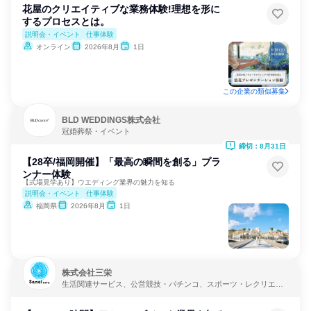
花屋のクリエイティブな業務体験!理想を形に
するプロセスとは。
説明会・イベント
仕事体験
オンライン
2026年8月
1日
この企業の類似募集
BLD WEDDINGS株式会社
冠婚葬祭・イベント
締切：8月31日
【28卒/福岡開催】「最高の瞬間を創る」プラ
ンナー体験
【式場見学あり】ウエディング業界の魅力を知る
説明会・イベント
仕事体験
福岡県
2026年8月
1日
株式会社三栄
生活関連サービス、公営競技・パチンコ、スポーツ・レクリエー
ション