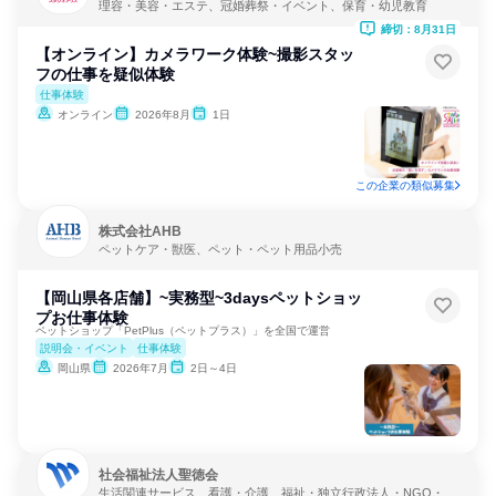
理容・美容・エステ、冠婚葬祭・イベント、保育・幼児教育
締切：8月31日
【オンライン】カメラワーク体験~撮影スタッ
フの仕事を疑似体験
仕事体験
オンライン
2026年8月
1日
この企業の類似募集
株式会社AHB
ペットケア・獣医、ペット・ペット用品小売
【岡山県各店舗】~実務型~3daysペットショッ
プお仕事体験
ペットショップ「PetPlus（ペットプラス）」を全国で運営
説明会・イベント
仕事体験
岡山県
2026年7月
2日～4日
社会福祉法人聖徳会
生活関連サービス、看護・介護、福祉・独立行政法人・NGO・N