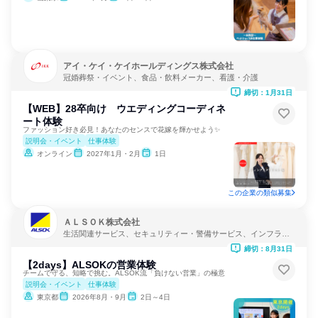
アイ・ケイ・ケイホールディングス株式会社
冠婚葬祭・イベント、食品・飲料メーカー、看護・介護
締切：1月31日
【WEB】28卒向け ウエディングコーディネ
ート体験
ファッション好き必見！あなたのセンスで花嫁を輝かせよう✨
説明会・イベント
仕事体験
オンライン
2027年1月・2月
1日
この企業の類似募集
ＡＬＳＯＫ株式会社
生活関連サービス、セキュリティー・警備サービス、インフラ・
鉱業
締切：8月31日
【2days】ALSOKの営業体験
チームで守る、知略で挑む。ALSOK流「負けない営業」の極意
説明会・イベント
仕事体験
東京都
2026年8月・9月
2日～4日