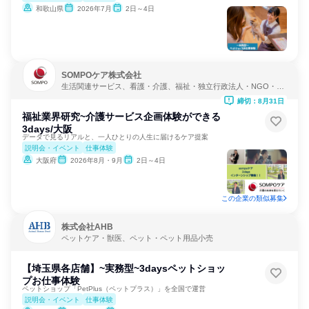
和歌山県
2026年7月
2日～4日
SOMPOケア株式会社
生活関連サービス、看護・介護、福祉・独立行政法人・NGO・N
PO
締切：8月31日
福祉業界研究~介護サービス企画体験ができる
3days/大阪
データで見るリアルと、一人ひとりの人生に届けるケア提案
説明会・イベント
仕事体験
大阪府
2026年8月・9月
2日～4日
この企業の類似募集
株式会社AHB
ペットケア・獣医、ペット・ペット用品小売
【埼玉県各店舗】~実務型~3daysペットショッ
プお仕事体験
ペットショップ「PetPlus（ペットプラス）」を全国で運営
説明会・イベント
仕事体験