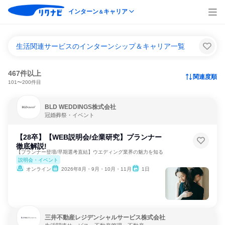
インターン
キャリア
＆
生活関連サービスのインターンシップ＆キャリア一覧
467件以上
関連度順
101〜200件目
BLD WEDDINGS株式会社
冠婚葬祭・イベント
【28卒】【WEB説明会/企業研究】プランナー
徹底解説!
【プランナー登壇/早期選考直結】ウエディング業界の魅力を知る
説明会・イベント
オンライン
2026年8月・9月・10月・11月
1日
三井不動産レジデンシャルサービス株式会社