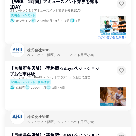
【WEB・1時間】アミューズメント業界を知る
1DAY
楽しいをつくる！アミューズメント業界を知る1DAY
説明会・イベント
オンライン
2026年8月・9月・10月
1日
この企業の類似募集
株式会社AHB
ペットケア・獣医、ペット・ペット用品小売
【京都府各店舗】~実務型~3daysペットショッ
プお仕事体験
ペットショップ「PetPlus（ペットプラス）」を全国で運営
説明会・イベント
仕事体験
京都府
2026年7月
2日～4日
株式会社AHB
ペットケア・獣医、ペット・ペット用品小売
【長崎県各店舗】~実務型~3daysペットショッ