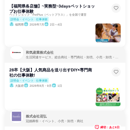
【福岡県各店舗】~実務型~3daysペットショッ
プお仕事体験
ペットショップ「PetPlus（ペットプラス）」を全国で運営
説明会・イベント
仕事体験
福岡県
2026年7月
2日～4日
和気産業株式会社
生活関連サービス、総合商社・専門商社・卸売、小売・卸売・商
社
28卒【大阪】人気商品を送り出すDIY×専門商
社の仕事体験!
説明会・イベント
仕事体験
大阪府
2026年8月・9月
1日
株式会社花弘
冠婚葬祭・イベント、小売・卸売・商社
締切：あと6日