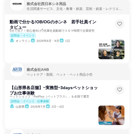
株式会社西日本シネ用品
生活関連サービス、文化・教養・娯楽、芸術・娯楽・レクリエー
ション
動画で分かる!OB/OGのホンネ 若手社員イン
タビュー
5分で完了！初心者向け✋先輩社員動画でスキマ時間で企業研究
説明会・イベント
オンライン
2026年8月・9月
1日
株式会社AHB
ペットケア・獣医、ペット・ペット用品小売
【山形県各店舗】~実務型~3daysペットショッ
プお仕事体験
ペットショップ「PetPlus（ペットプラス）」を全国で運営
説明会・イベント
仕事体験
山形県
2026年7月
2日～4日