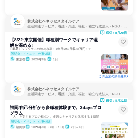
株式会社ベネッセスタイルケア
生活関連サービス、看護・介護、福祉・独立行政法人・NGO・N
PO
締切：8月20日
【8/22:東京開催】職種別ワークでキャリア理
解を深める!
✨業界トップクラスの給与水準！1年目Max月収38万円！✨
説明会・イベント
仕事体験
東京都
2026年8月
1日
この企業の類似募集
株式会社ベネッセスタイルケア
生活関連サービス、看護・介護、福祉・独立行政法人・NGO・N
PO
締切：8月31日
福岡/自己分析から多職種体験まで。3daysプロ
グラム
「人」を支えるプロの視点と、多彩なキャリアを体感する３日間
説明会・イベント
仕事体験
福岡県
2026年8月・9月・10月
2日～4日