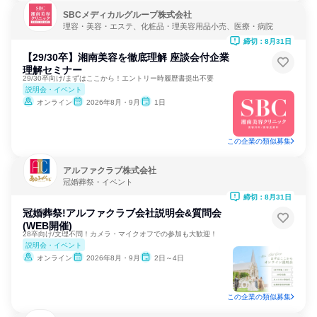
SBCメディカルグループ株式会社
理容・美容・エステ、化粧品・理美容用品小売、医療・病院
締切：8月31日
【29/30卒】湘南美容を徹底理解 座談会付企業
理解セミナー
29/30卒向け/まずはここから！エントリー時履歴書提出不要
説明会・イベント
オンライン
2026年8月・9月
1日
この企業の類似募集
アルファクラブ株式会社
冠婚葬祭・イベント
締切：8月31日
冠婚葬祭!アルファクラブ会社説明会&質問会
(WEB開催)
28卒向け/文理不問！カメラ・マイクオフでの参加も大歓迎！
説明会・イベント
オンライン
2026年8月・9月
2日～4日
この企業の類似募集