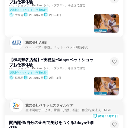
プお仕事体験
ペットショップ「PetPlus（ペットプラス）」を全国で運営
説明会・イベント
仕事体験
大阪府
2026年7月
2日～4日
株式会社AHB
ペットケア・獣医、ペット・ペット用品小売
【群馬県各店舗】~実務型~3daysペットショッ
プお仕事体験
ペットショップ「PetPlus（ペットプラス）」を全国で運営
説明会・イベント
仕事体験
群馬県
2026年7月
2日～4日
株式会社ベネッセスタイルケア
生活関連サービス、看護・介護、福祉・独立行政法人・NGO・N
PO
締切：8月31日
関西開催/自分の企画で笑顔をつくる2days仕事
体験