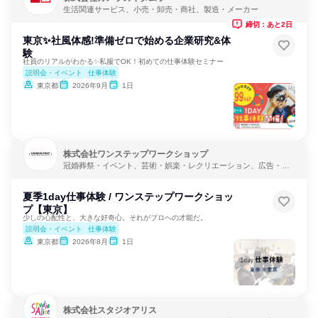
生活関連サービス、小売・卸売・商社、製造・メーカー
締切：あと2日
東京✨️社風体感!準備ゼロで始める企業研究&体
験
社員のリアルがわかる✨私服でOK！初めての仕事体験セミナー
説明会・イベント
仕事体験
東京都
2026年9月
1日
株式会社ワンステップワークショップ
冠婚葬祭・イベント、芸術・娯楽・レクリエーション、広告・メ
ディア・マスコミ
夏季1day仕事体験 / ワンステップワークショッ
プ【東京】
少しの心配性と、大きな好奇心。それがプロへの才能だ。
説明会・イベント
仕事体験
東京都
2026年8月
1日
株式会社スタジオアリス