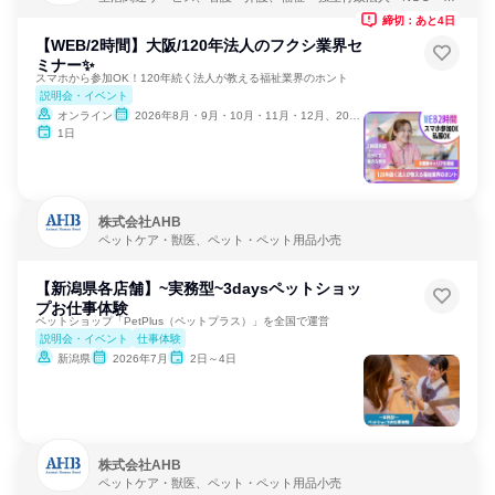
PO
締切：あと4日
【WEB/2時間】大阪/120年法人のフクシ業界セ
ミナー✨
スマホから参加OK！120年続く法人が教える福祉業界のホント
説明会・イベント
オンライン
2026年8月・9月・10月・11月・12月、2027年1月
1日
株式会社AHB
ペットケア・獣医、ペット・ペット用品小売
【新潟県各店舗】~実務型~3daysペットショッ
プお仕事体験
ペットショップ「PetPlus（ペットプラス）」を全国で運営
説明会・イベント
仕事体験
新潟県
2026年7月
2日～4日
株式会社AHB
ペットケア・獣医、ペット・ペット用品小売