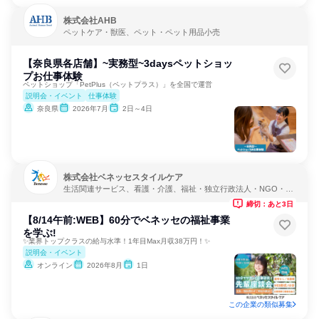
株式会社AHB
ペットケア・獣医、ペット・ペット用品小売
【奈良県各店舗】~実務型~3daysペットショッ
プお仕事体験
ペットショップ「PetPlus（ペットプラス）」を全国で運営
説明会・イベント
仕事体験
奈良県
2026年7月
2日～4日
株式会社ベネッセスタイルケア
生活関連サービス、看護・介護、福祉・独立行政法人・NGO・N
PO
締切：あと3日
【8/14午前:WEB】60分でベネッセの福祉事業
を学ぶ!
✨業界トップクラスの給与水準！1年目Max月収38万円！✨
説明会・イベント
オンライン
2026年8月
1日
この企業の類似募集