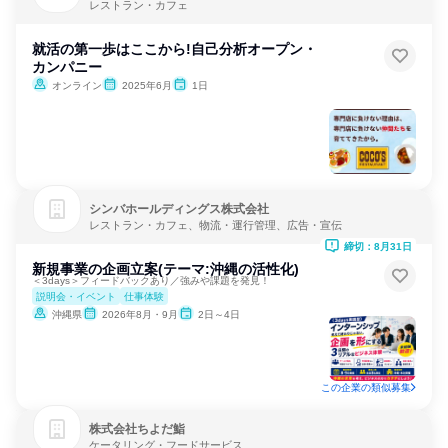
レストラン・カフェ
就活の第一歩はここから!自己分析オープン・
カンパニー
オンライン
2025年6月
1日
シンバホールディングス株式会社
レストラン・カフェ、物流・運行管理、広告・宣伝
締切：8月31日
新規事業の企画立案(テーマ:沖縄の活性化)
＜3days＞フィードバックあり／強みや課題を発見！
説明会・イベント
仕事体験
沖縄県
2026年8月・9月
2日～4日
この企業の類似募集
株式会社ちよだ鮨
ケータリング・フードサービス