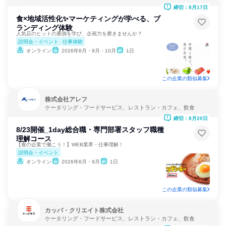
締切：8月17日
食×地域活性化✨マーケティングが学べる、ブ
ランディング体験
人気店のヒットの裏側を学び、企画力を磨きませんか？
説明会・イベント
仕事体験
オンライン
2026年8月・9月・10月
1日
この企業の類似募集
株式会社アレフ
ケータリング・フードサービス、レストラン・カフェ、飲食
締切：8月20日
8/23開催_1day総合職・専門部署スタッフ職種
理解コース
【食の企業で働こう！】WEB業界・仕事理解！
説明会・イベント
オンライン
2026年8月・9月
1日
この企業の類似募集
カッパ・クリエイト株式会社
ケータリング・フードサービス、レストラン・カフェ、飲食