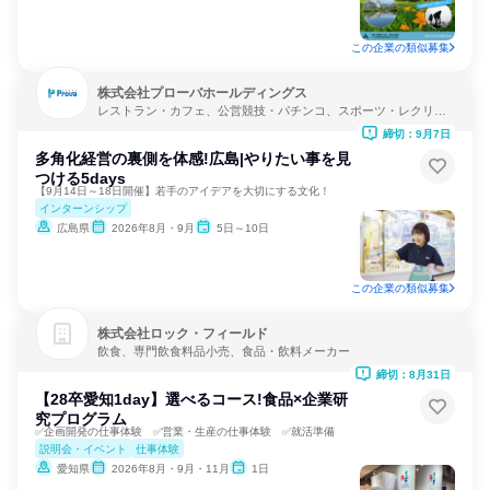
この企業の類似募集
株式会社プローバホールディングス
レストラン・カフェ、公営競技・パチンコ、スポーツ・レクリエ
ーション
締切：9月7日
多角化経営の裏側を体感!広島|やりたい事を見
つける5days
【9月14日～18日開催】若手のアイデアを大切にする文化！
インターンシップ
広島県
2026年8月・9月
5日～10日
この企業の類似募集
株式会社ロック・フィールド
飲食、専門飲食料品小売、食品・飲料メーカー
締切：8月31日
【28卒愛知1day】選べるコース!食品×企業研
究プログラム
✅企画開発の仕事体験 ✅営業・生産の仕事体験 ✅就活準備
説明会・イベント
仕事体験
愛知県
2026年8月・9月・11月
1日