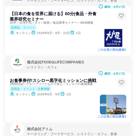
ケータリング・フードサービス、レストラン・カフェ、飲食
締切：8月17日
【日本の食を世界に届ける】60分|食品・外食
業界研究セミナー
28卒／文理不問／タイパ抜群／食品業界セミナー／WEB開催
説明会・イベント
オンライン
2026年8月・9月・10月
1日
この企業の類似募集
株式会社FOOD&LIFECOMPANIES
レストラン・カフェ
締切：8月17日
お食事券付!スシロー黒字化ミッションに挑戦
2時間完結✨グループワークなので安心！スシローの裏側体験
説明会・イベント
仕事体験
オンライン
2026年8月・9月
1日
この企業の類似募集
株式会社アトム
ケータリング・フードサービス、レストラン・カフェ、飲食