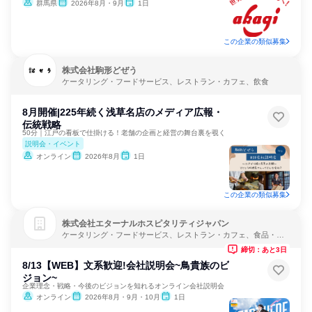
群馬県
2026年8月・9月
1日
この企業の類似募集
株式会社駒形どぜう
ケータリング・フードサービス、レストラン・カフェ、飲食
8月開催|225年続く浅草名店のメディア広報・
伝統戦略
50分｜江戸の看板で仕掛ける！老舗の企画と経営の舞台裏を覗く
説明会・イベント
オンライン
2026年8月
1日
この企業の類似募集
株式会社エターナルホスピタリティジャパン
ケータリング・フードサービス、レストラン・カフェ、食品・飲
料メーカー
締切：あと3日
8/13【WEB】文系歓迎!会社説明会~鳥貴族のビ
ジョン~
企業理念・戦略・今後のビジョンを知れるオンライン会社説明会
オンライン
2026年8月・9月・10月
1日