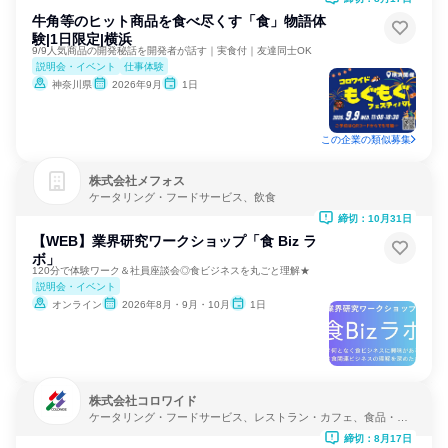
牛角等のヒット商品を食べ尽くす「食」物語体
験|1日限定|横浜
9/9人気商品の開発秘話を開発者が話す｜実食付｜友達同士OK
説明会・イベント
仕事体験
神奈川県
2026年9月
1日
この企業の類似募集
株式会社メフォス
ケータリング・フードサービス、飲食
締切：10月31日
【WEB】業界研究ワークショップ「食 Biz ラ
ボ」
120分で体験ワーク＆社員座談会◎食ビジネスを丸ごと理解★
説明会・イベント
オンライン
2026年8月・9月・10月
1日
株式会社コロワイド
ケータリング・フードサービス、レストラン・カフェ、食品・飲
料メーカー
締切：8月17日