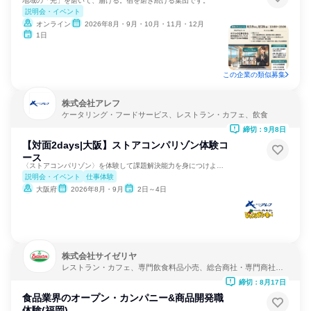
地域の「光」を磨いて、届ける。宿を磨き続ける集団です。
説明会・イベント
オンライン
2026年8月・9月・10月・11月・12月
1日
この企業の類似募集
株式会社アレフ
ケータリング・フードサービス、レストラン・カフェ、飲食
締切：9月8日
【対面2days|大阪】ストアコンパリゾン体験コ
ース
〈ストアコンパリゾン〉を体験して課題解決能力を身につけよう！
説明会・イベント
仕事体験
大阪府
2026年8月・9月
2日～4日
株式会社サイゼリヤ
レストラン・カフェ、専門飲食料品小売、総合商社・専門商社・
卸売
締切：8月17日
食品業界のオープン・カンパニー&商品開発職
体験(福岡)