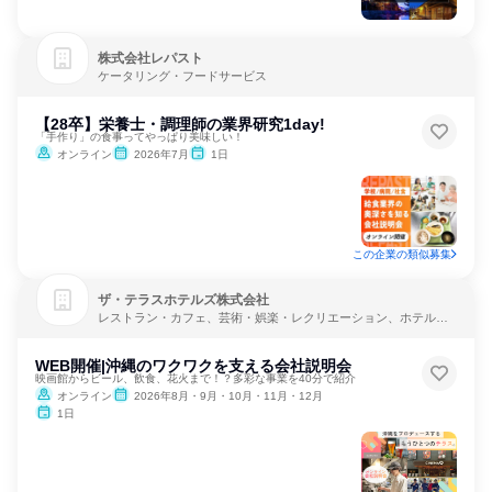
株式会社レパスト
ケータリング・フードサービス
【28卒】栄養士・調理師の業界研究1day!
「手作り」の食事ってやっぱり美味しい！
オンライン
2026年7月
1日
この企業の類似募集
ザ・テラスホテルズ株式会社
レストラン・カフェ、芸術・娯楽・レクリエーション、ホテル・
旅館
WEB開催|沖縄のワクワクを支える会社説明会
映画館からビール、飲食、花火まで！？多彩な事業を40分で紹介
オンライン
2026年8月・9月・10月・11月・12月
1日