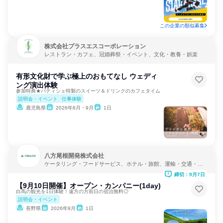
この企業の類似募集
株式会社プラスエスコーポレーション
レストラン・カフェ、冠婚葬祭・イベント、文化・教養・娯楽
有形文化財で学ぶ極上のおもてなし ウェディ
ング演出体験
参加特典★パティシェ特製のスイーツ＆ドリンクのカフェタイム
説明会・イベント
仕事体験
鹿児島県
2026年8月・9月
1日
八方尾根開発株式会社
ケータリング・フードサービス、ホテル・旅館、運輸・交通・物
流
締切：9月7日
【9月10日開催】オープン・カンパニー(1day)
白馬の観光を1日体験！遠方の方前日の宿泊無料◎
説明会・イベント
長野県
2026年9月
1日