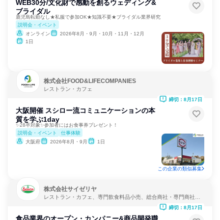
WEB30分/文化財で感動を創るウェディング&
ブライダル
鹿児島転勤なし★私服で参加OK★知識不要★ブライダル業界研究
説明会・イベント
オンライン
2026年8月・9月・10月・11月・12月
1日
株式会社FOOD&LIFECOMPANIES
レストラン・カフェ
締切：8月17日
大阪開催 スシロー流コミュニケーションの本
質を学ぶ1day
✨28卒対象✨参加者にはお食事券プレゼント！
説明会・イベント
仕事体験
大阪府
2026年8月・9月
1日
この企業の類似募集
株式会社サイゼリヤ
レストラン・カフェ、専門飲食料品小売、総合商社・専門商社・
卸売
締切：8月17日
食品業界のオープン・カンパニー&商品開発職