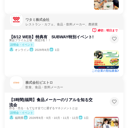
ワタミ株式会社
レストラン・カフェ、食品・飲料メーカー、農耕業
締切：明日まで
【8/12 WEB】特典有 SUBWAY特別イベント!
東証プライム上場 限定2名！！
説明会・イベント
オンライン
2026年8月
1日
この企業の類似募集
株式会社ピエトロ
飲食、食品・飲料メーカー
【3時間|福岡】食品メーカーのリアルを知る交
流会
作る・売る・もてなす全てに通ずるマネジメントとは
説明会・イベント
福岡県
2026年8月・9月・10月・11月・12月
1日