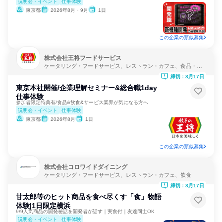
説明会・イベント
仕事体験
東京都
2026年8月・9月
1日
この企業の類似募集
株式会社王将フードサービス
ケータリング・フードサービス、レストラン・カフェ、食品・飲
料メーカー
締切：8月17日
東京本社開催/企業理解セミナー&総合職1day
仕事体験
参加者限定特典有/食品&飲食&サービス業界が気になる方へ
説明会・イベント
仕事体験
東京都
2026年8月
1日
この企業の類似募集
株式会社コロワイドダイニング
ケータリング・フードサービス、レストラン・カフェ、飲食
締切：8月17日
甘太郎等のヒット商品を食べ尽くす「食」物語
体験|1日限定横浜
9/9人気商品の開発秘話を開発者が話す｜実食付｜友達同士OK
説明会・イベント
仕事体験