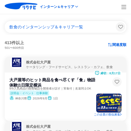
インターン
キャリア
＆
飲食のインターンシップ＆キャリア一覧
413件以上
関連度順
501〜600件目
株式会社大戸屋
ケータリング・フードサービス、レストラン・カフェ、飲食
締切：8月17日
大戸屋等のヒット商品を食べ尽くす「食」物語
体験|1日限定横浜
9/9人気商品の開発秘話を開発者が話す｜実食付｜友達同士OK
説明会・イベント
仕事体験
神奈川県
2026年9月
1日
この企業の類似募集
株式会社大戸屋