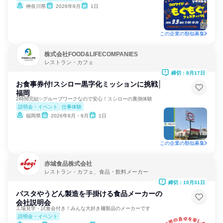
神奈川県
2026年9月
1日
この企業の類似募集
株式会社FOOD&LIFECOMPANIES
レストラン・カフェ
締切：8月17日
お食事券付!スシロー黒字化ミッションに挑戦│
福岡
2時間完結✨グループワークなので安心！スシローの裏側体験
説明会・イベント
仕事体験
福岡県
2026年8月・9月
1日
この企業の類似募集
赤城食品株式会社
レストラン・カフェ、食品・飲料メーカー
締切：10月31日
パスタやうどん製造を手掛ける食品メーカーの
会社説明会
工場見学・試食会付き！みんな大好き麺製品のメーカーです
説明会・イベント