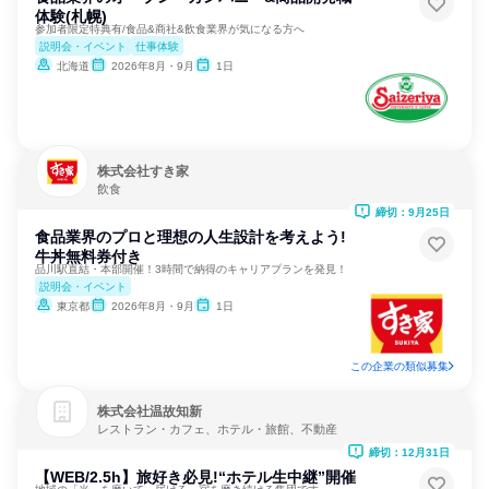
体験(札幌)
参加者限定特典有/食品&商社&飲食業界が気になる方へ
説明会・イベント
仕事体験
北海道
2026年8月・9月
1日
株式会社すき家
飲食
締切：9月25日
食品業界のプロと理想の人生設計を考えよう!
牛丼無料券付き
品川駅直結・本部開催！3時間で納得のキャリアプランを発見！
説明会・イベント
東京都
2026年8月・9月
1日
この企業の類似募集
株式会社温故知新
レストラン・カフェ、ホテル・旅館、不動産
締切：12月31日
【WEB/2.5h】旅好き必見!“ホテル生中継”開催