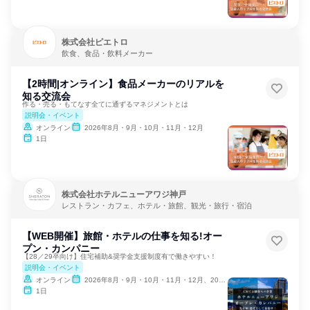
株式会社ピエトロ
飲食、食品・飲料メーカー
【2時間|オンライン】食品メーカーのリアルを
知る交流会
作る・売る・もてなす全てに通ずるマネジメントとは
説明会・イベント
オンライン
2026年8月・9月・10月・11月・12月
1日
株式会社ホテルニューアワジ神戸
レストラン・カフェ、ホテル・旅館、観光・旅行・宿泊
【WEB開催】旅館・ホテルの仕事を知る!オー
プン・カンパニー
【28／29卒向け】住宅補助&奨学金支援制度有で働きやすい！
説明会・イベント
オンライン
2026年8月・9月・10月・11月・12月、2027年1月
1日