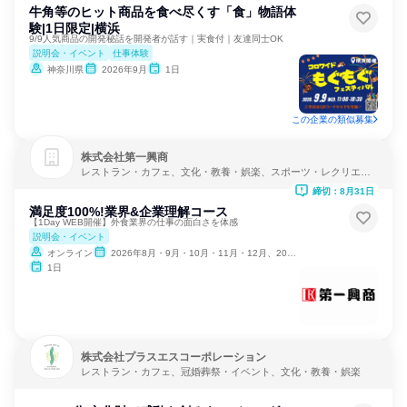
牛角等のヒット商品を食べ尽くす「食」物語体
験|1日限定|横浜
9/9人気商品の開発秘話を開発者が話す｜実食付｜友達同士OK
説明会・イベント
仕事体験
神奈川県
2026年9月
1日
この企業の類似募集
株式会社第一興商
レストラン・カフェ、文化・教養・娯楽、スポーツ・レクリエー
ション
締切：8月31日
満足度100%!業界&企業理解コース
【1Day WEB開催】外食業界の仕事の面白さを体感
説明会・イベント
オンライン
2026年8月・9月・10月・11月・12月、2027年1月・2月
1日
株式会社プラスエスコーポレーション
レストラン・カフェ、冠婚葬祭・イベント、文化・教養・娯楽