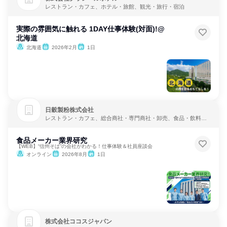
レストラン・カフェ、ホテル・旅館、観光・旅行・宿泊
実際の雰囲気に触れる 1DAY仕事体験(対面)!@
北海道
北海道
2026年2月
1日
日穀製粉株式会社
レストラン・カフェ、総合商社・専門商社・卸売、食品・飲料メ
ーカー
食品メーカー業界研究
【WEB】“信州そば”の会社がわかる！仕事体験＆社員座談会
オンライン
2026年8月
1日
株式会社ココスジャパン