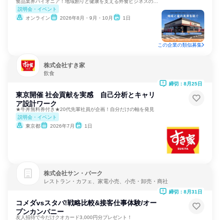
食品業界パイオニア！地域創りと健康を支える外食ビジネスの裏側
説明会・イベント
オンライン
2026年8月・9月・10月
1日
この企業の類似募集
株式会社すき家
飲食
締切：8月25日
東京開催 社会貢献を実感 自己分析とキャリ
ア設計ワーク
★牛丼無料券付き★20代先輩社員が企画！自分だけの軸を発見
説明会・イベント
東京都
2026年7月
1日
株式会社サン・パーク
レストラン・カフェ、家電小売、小売・卸売・商社
締切：8月31日
コメダvsスタバ!戦略比較&接客仕事体験/オー
プンカンパニー
友人招待で今だけクオカード3,000円分プレゼント！