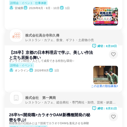
説明会・イベント
仕事体験
宮城県
2026年8月・9月・10月
1日
株式会社高台寺和久傳
レストラン・カフェ、飲食、ギフト・土産物小売
締切：8月18日
【28卒】京都の日本料理店で学ぶ、美しい作法
と立ち居振る舞い
オンライン60分／人として成長できる特別な環境✨
説明会・イベント
オンライン
2026年8月
1日
この企業の類似募集
株式会社 第一興商
レストラン・カフェ、総合商社・専門商社・卸売、芸術・娯楽・
レクリエーション
締切：8月31日
28卒✨<開発職>カラオケDAM新機種開発の秘
密を学ぶ!
精密採点の仕組みとは？技術でカラオケDAMを進化させる体験