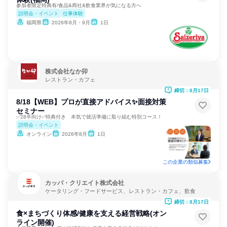
参加者限定特典有/食品&商社&飲食業界が気になる方へ
説明会・イベント
仕事体験
福岡県
2026年8月・9月
1日
株式会社なか卯
レストラン・カフェ
締切：8月17日
8/18【WEB】プロが直接アドバイス✨面接対策
セミナー
✅28卒向け✅特典付き 本気で就活準備に取り組む特別コース！
説明会・イベント
オンライン
2026年8月
1日
この企業の類似募集
カッパ・クリエイト株式会社
ケータリング・フードサービス、レストラン・カフェ、飲食
締切：8月17日
食×まちづくり体感/健康を支える経営戦略(オン
ライン開催)