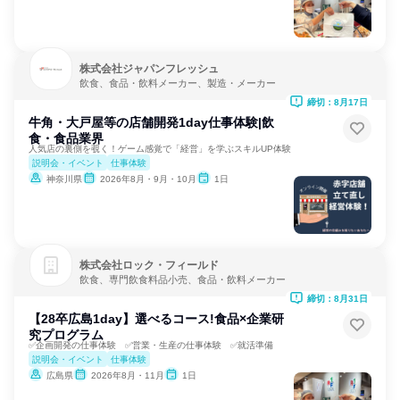
株式会社ジャパンフレッシュ
飲食、食品・飲料メーカー、製造・メーカー
締切：8月17日
牛角・大戸屋等の店舗開発1day仕事体験|飲
食・食品業界
人気店の裏側を覗く！ゲーム感覚で「経営」を学ぶスキルUP体験
説明会・イベント
仕事体験
神奈川県
2026年8月・9月・10月
1日
株式会社ロック・フィールド
飲食、専門飲食料品小売、食品・飲料メーカー
締切：8月31日
【28卒広島1day】選べるコース!食品×企業研
究プログラム
✅企画開発の仕事体験 ✅営業・生産の仕事体験 ✅就活準備
説明会・イベント
仕事体験
広島県
2026年8月・11月
1日