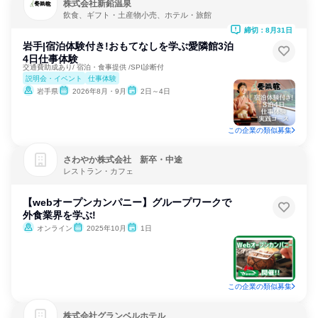
株式会社新鉛温泉
飲食、ギフト・土産物小売、ホテル・旅館
締切：8月31日
岩手|宿泊体験付き!おもてなしを学ぶ愛隣館3泊
4日仕事体験
交通費助成あり/ 宿泊・食事提供 /SPI診断付
説明会・イベント
仕事体験
岩手県
2026年8月・9月
2日～4日
この企業の類似募集
さわやか株式会社 新卒・中途
レストラン・カフェ
【webオープンカンパニー】グループワークで
外食業界を学ぶ!
オンライン
2025年10月
1日
この企業の類似募集
株式会社グランベルホテル