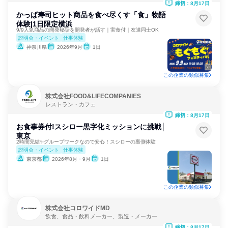
締切：8月17日
かっぱ寿司ヒット商品を食べ尽くす「食」物語
体験|1日限定横浜
9/9人気商品の開発秘話を開発者が話す｜実食付｜友達同士OK
説明会・イベント
仕事体験
神奈川県
2026年9月
1日
この企業の類似募集
株式会社FOOD&LIFECOMPANIES
レストラン・カフェ
締切：8月17日
お食事券付!スシロー黒字化ミッションに挑戦│
東京
2時間完結✨グループワークなので安心！スシローの裏側体験
説明会・イベント
仕事体験
東京都
2026年8月・9月
1日
この企業の類似募集
株式会社コロワイドMD
飲食、食品・飲料メーカー、製造・メーカー
締切：8月17日