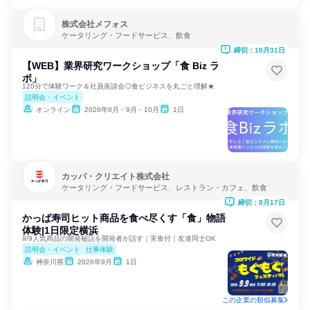
株式会社メフォス
ケータリング・フードサービス、飲食
締切：10月31日
【WEB】業界研究ワークショップ「食 Biz ラ
ボ」
120分で体験ワーク＆社員座談会◎食ビジネスを丸ごと理解★
説明会・イベント
オンライン
2026年8月・9月・10月
1日
カッパ・クリエイト株式会社
ケータリング・フードサービス、レストラン・カフェ、飲食
締切：8月17日
かっぱ寿司ヒット商品を食べ尽くす「食」物語
体験|1日限定横浜
9/9人気商品の開発秘話を開発者が話す｜実食付｜友達同士OK
説明会・イベント
仕事体験
神奈川県
2026年9月
1日
この企業の類似募集