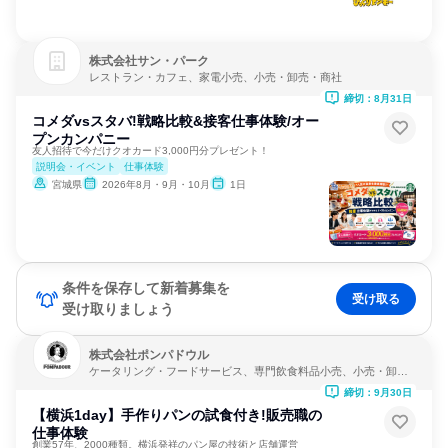
株式会社サン・パーク
レストラン・カフェ、家電小売、小売・卸売・商社
締切：8月31日
コメダvsスタバ!戦略比較&接客仕事体験/オー
プンカンパニー
友人招待で今だけクオカード3,000円分プレゼント！
説明会・イベント
仕事体験
宮城県
2026年8月・9月・10月
1日
条件を保存して新着募集を
受け取る
受け取りましょう
株式会社ポンパドウル
ケータリング・フードサービス、専門飲食料品小売、小売・卸
売・商社
締切：9月30日
【横浜1day】手作りパンの試食付き!販売職の
仕事体験
創業57年、2000種類。横浜発祥のパン屋の技術と店舗運営