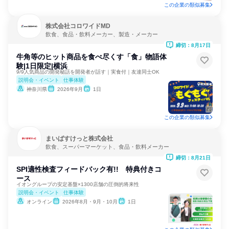
この企業の類似募集
株式会社コロワイドMD
飲食、食品・飲料メーカー、製造・メーカー
締切：8月17日
牛角等のヒット商品を食べ尽くす「食」物語体
験|1日限定|横浜
9/9人気商品の開発秘話を開発者が話す｜実食付｜友達同士OK
説明会・イベント
仕事体験
神奈川県
2026年9月
1日
この企業の類似募集
まいばすけっと株式会社
飲食、スーパーマーケット、食品・飲料メーカー
締切：8月21日
SPI適性検査フィードバック有!! 特典付きコ
ース
イオングループの安定基盤×1300店舗の圧倒的将来性
説明会・イベント
仕事体験
オンライン
2026年8月・9月・10月
1日