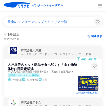
インターン
キャリア
＆
飲食のインターンシップ＆キャリア一覧
441件以上
関連度順
401〜500件目
株式会社大戸屋
ケータリング・フードサービス、レストラン・カフェ、飲食
締切：8月17日
大戸屋等のヒット商品を食べ尽くす「食」物語
体験|1日限定横浜
9/9人気商品の開発秘話を開発者が話す｜実食付｜友達同士OK
説明会・イベント
仕事体験
神奈川県
2026年9月
1日
この企業の類似募集
株式会社アトム