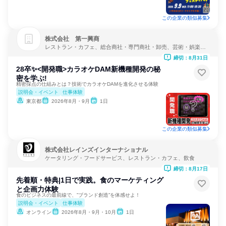
この企業の類似募集
株式会社 第一興商
レストラン・カフェ、総合商社・専門商社・卸売、芸術・娯楽・
レクリエーション
締切：8月31日
28卒✨<開発職>カラオケDAM新機種開発の秘
密を学ぶ!
精密採点の仕組みとは？技術でカラオケDAMを進化させる体験
説明会・イベント
仕事体験
東京都
2026年8月・9月
1日
この企業の類似募集
株式会社レインズインターナショナル
ケータリング・フードサービス、レストラン・カフェ、飲食
締切：8月17日
先着順・特典|1日で実践。食のマーケティング
と企画力体験
食のビジネスの最前線で、”ブランド創造”を体感せよ！
説明会・イベント
仕事体験
オンライン
2026年8月・9月・10月
1日