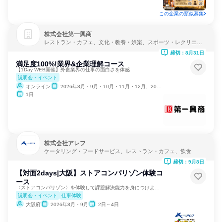
この企業の類似募集
株式会社第一興商
レストラン・カフェ、文化・教養・娯楽、スポーツ・レクリエー
ション
締切：8月31日
満足度100%!業界&企業理解コース
【1Day WEB開催】外食業界の仕事の面白さを体感
説明会・イベント
オンライン
2026年8月・9月・10月・11月・12月、2027年1月・2月
1日
株式会社アレフ
ケータリング・フードサービス、レストラン・カフェ、飲食
締切：9月8日
【対面2days|大阪】ストアコンパリゾン体験コ
ース
〈ストアコンパリゾン〉を体験して課題解決能力を身につけよう！
説明会・イベント
仕事体験
大阪府
2026年8月・9月
2日～4日