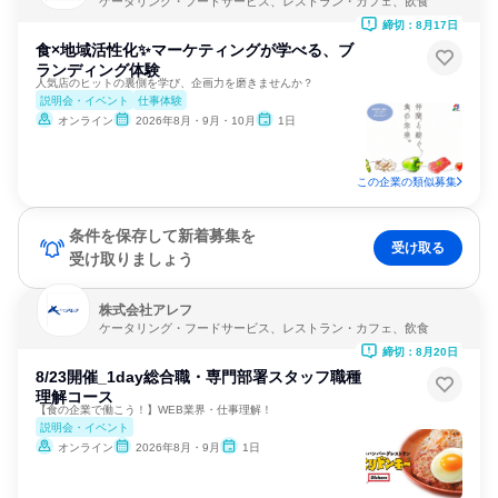
ケータリング・フードサービス、レストラン・カフェ、飲食
締切：8月17日
食×地域活性化✨マーケティングが学べる、ブ
ランディング体験
人気店のヒットの裏側を学び、企画力を磨きませんか？
説明会・イベント
仕事体験
オンライン
2026年8月・9月・10月
1日
この企業の類似募集
条件を保存して新着募集を
受け取る
受け取りましょう
株式会社アレフ
ケータリング・フードサービス、レストラン・カフェ、飲食
締切：8月20日
8/23開催_1day総合職・専門部署スタッフ職種
理解コース
【食の企業で働こう！】WEB業界・仕事理解！
説明会・イベント
オンライン
2026年8月・9月
1日