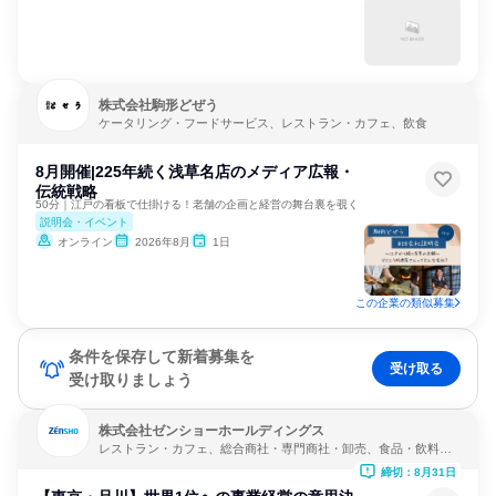
株式会社駒形どぜう
ケータリング・フードサービス、レストラン・カフェ、飲食
8月開催|225年続く浅草名店のメディア広報・
伝統戦略
50分｜江戸の看板で仕掛ける！老舗の企画と経営の舞台裏を覗く
説明会・イベント
オンライン
2026年8月
1日
この企業の類似募集
条件を保存して新着募集を
受け取る
受け取りましょう
株式会社ゼンショーホールディングス
レストラン・カフェ、総合商社・専門商社・卸売、食品・飲料メ
ーカー
締切：8月31日