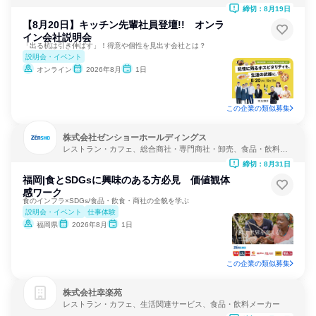
締切：8月19日
【8月20日】キッチン先輩社員登壇!! オンラ
イン会社説明会
「出る杭は引き伸ばす」！得意や個性を見出す会社とは？
説明会・イベント
オンライン
2026年8月
1日
この企業の類似募集
株式会社ゼンショーホールディングス
レストラン・カフェ、総合商社・専門商社・卸売、食品・飲料メ
ーカー
締切：8月31日
福岡|食とSDGsに興味のある方必見 価値観体
感ワーク
食のインフラ×SDGs/食品・飲食・商社の全貌を学ぶ
説明会・イベント
仕事体験
福岡県
2026年8月
1日
この企業の類似募集
株式会社幸楽苑
レストラン・カフェ、生活関連サービス、食品・飲料メーカー