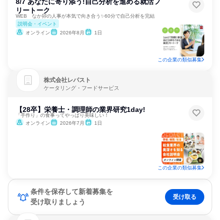
8/7 あなたに寄り添う!自己分析を進める就活フ
リートーク
WEB なか卯の人事が本気で向き合う✨60分で自己分析を完結
説明会・イベント
オンライン
2026年8月
1日
この企業の類似募集
株式会社レパスト
ケータリング・フードサービス
【28卒】栄養士・調理師の業界研究1day!
「手作り」の食事ってやっぱり美味しい！
オンライン
2026年7月
1日
この企業の類似募集
条件を保存して新着募集を
受け取る
受け取りましょう