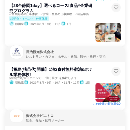
【28卒静岡1day】選べるコース!食品×企業研
究プログラム
✅企画開発の仕事体験 ✅営業・生産の仕事体験 ✅就活準備
説明会・イベント
仕事体験
静岡県
2026年8月・9月・11月
1日
長治観光株式会社
レストラン・カフェ、ホテル・旅館、観光・旅行・宿泊
【福島(猪苗代)開催】1泊2食付無料宿泊&ホテ
ル業務体験!
笑顔がつながるホテルで、 “働く喜び” を体験しよう！
福島県
2026年8月・9月・10月・11月・12月
1日
この企業の類似募集
株式会社ピエトロ
飲食、食品・飲料メーカー