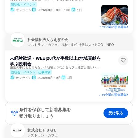
説明会・イベント
オンライン
2026年8月・9月・10月
1日
この企業の類似募集
社会福祉法人もえぎの会
レストラン・カフェ、福祉・独立行政法人・NGO・NPO
未経験歓迎・WEB|20代が半数以上!地域貢献を
学ぶ説明会
施設の中にとどまらない！地域とつながるカフェ運営と優しい社風
説明会・イベント
仕事体験
オンライン
2026年8月・9月
1日
この企業の類似募集
条件を保存して新着募集を
受け取る
受け取りましょう
株式会社ＨＵＧＥ
レストラン・カフェ