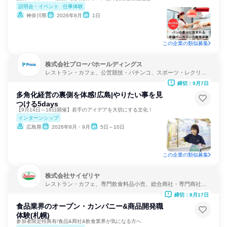
説明会・イベント
仕事体験
神奈川県
2026年8月
1日
この企業の類似募集
株式会社プローバホールディングス
レストラン・カフェ、公営競技・パチンコ、スポーツ・レクリエ
ーション
締切：9月7日
多角化経営の裏側を体感!広島|やりたい事を見
つける5days
【9月14日～18日開催】若手のアイデアを大切にする文化！
インターンシップ
広島県
2026年8月・9月
5日～10日
この企業の類似募集
株式会社サイゼリヤ
レストラン・カフェ、専門飲食料品小売、総合商社・専門商社・
卸売
締切：8月17日
食品業界のオープン・カンパニー&商品開発職
体験(札幌)
参加者限定特典有/食品&商社&飲食業界が気になる方へ