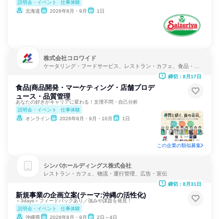
説明会・イベント
仕事体験
北海道
2026年8月・9月
1日
株式会社コロワイド
ケータリング・フードサービス、レストラン・カフェ、食品・飲
料メーカー
締切：8月17日
食品|商品開発・マーケティング・店舗プロデ
ュース・品質管理
あなたの好きがキャリアに変わる！文理不問・自己分析
説明会・イベント
仕事体験
オンライン
2026年8月・9月・10月
1日
この企業の類似募集
シンバホールディングス株式会社
レストラン・カフェ、物流・運行管理、広告・宣伝
締切：8月31日
新規事業の企画立案(テーマ:沖縄の活性化)
＜3days＞フィードバックあり／強みや課題を発見！
説明会・イベント
仕事体験
沖縄県
2026年8月・9月
2日～4日