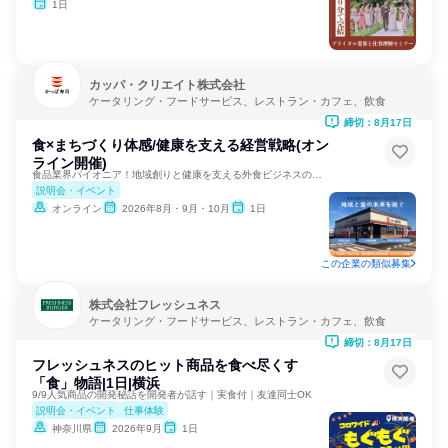
1日
カッパ・クリエイト株式会社
ケータリング・フードサービス、レストラン・カフェ、飲食
締切：8月17日
食×まちづくり体感/健康を支える経営戦略(オン
ライン開催)
食品業界パイオニア！地域創りと健康を支える外食ビジネスの裏側
説明会・イベント
オンライン
2026年8月・9月・10月
1日
この企業の類似募集
株式会社フレッシュネス
ケータリング・フードサービス、レストラン・カフェ、飲食
締切：8月17日
フレッシュネスのヒット商品を食べ尽くす
「食」物語|1日|横浜
9/9人気商品の開発秘話を開発者が話す｜実食付｜友達同士OK
説明会・イベント
仕事体験
神奈川県
2026年9月
1日