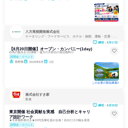
八方尾根開発株式会社
ケータリング・フードサービス、ホテル・旅館、運輸・交通・物
流
締切：8月17日
【8月20日開催】オープン・カンパニー(1day)
白馬の観光を1日体験！遠方の方前日の宿泊無料◎
説明会・イベント
長野県
2026年8月
1日
この企業の類似募集
株式会社すき家
飲食
締切：8月25日
東京開催 社会貢献を実感 自己分析とキャリ
ア設計ワーク
★牛丼無料券付き★20代先輩社員が企画！自分だけの軸を発見
説明会・イベント