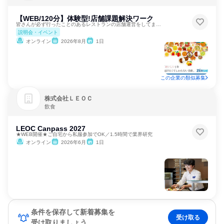
【WEB/120分】体験型!店舗課題解決ワーク
皆さんが必ず行ったことのあるレストランの店舗運営をしてます！
説明会・イベント
オンライン
2026年8月
1日
この企業の類似募集
株式会社ＬＥＯＣ
飲食
LEOC Canpass 2027
★WEB開催★ご自宅から私服参加でOK／1.5時間で業界研究
オンライン
2026年6月
1日
条件を保存して新着募集を
受け取る
受け取りましょう