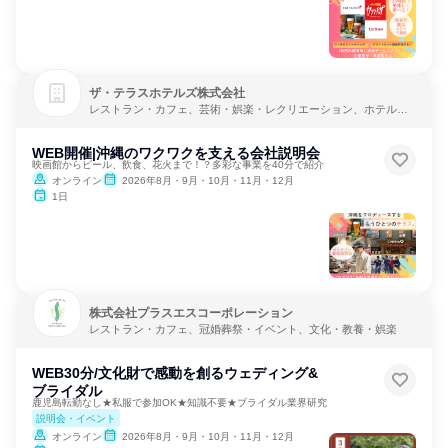
ザ・テラスホテルズ株式会社
レストラン・カフェ、芸術・娯楽・レクリエーション、ホテル・
旅館
WEB開催|沖縄のワクワクを支える会社説明会
映画館からビール、飲食、花火まで！？多彩な事業を40分で紹介
オンライン
2026年8月・9月・10月・11月・12月
1日
株式会社プラスエスコーポレーション
レストラン・カフェ、冠婚葬祭・イベント、文化・教養・娯楽
WEB30分/文化財で感動を創るウェディング&
ブライダル
鹿児島転勤なし★私服で参加OK★知識不要★ブライダル業界研究
説明会・イベント
オンライン
2026年8月・9月・10月・11月・12月