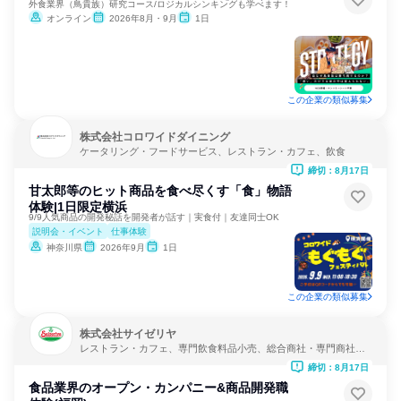
外食業界（鳥貴族）研究コース/ロジカルシンキングも学べます！
オンライン
2026年8月・9月
1日
この企業の類似募集
株式会社コロワイドダイニング
ケータリング・フードサービス、レストラン・カフェ、飲食
締切：8月17日
甘太郎等のヒット商品を食べ尽くす「食」物語
体験|1日限定横浜
9/9人気商品の開発秘話を開発者が話す｜実食付｜友達同士OK
説明会・イベント
仕事体験
神奈川県
2026年9月
1日
この企業の類似募集
株式会社サイゼリヤ
レストラン・カフェ、専門飲食料品小売、総合商社・専門商社・
卸売
締切：8月17日
食品業界のオープン・カンパニー&商品開発職