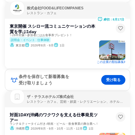
株式会社FOOD&LIFECOMPANIES
レストラン・カフェ
締切：8月17日
東京開催 スシロー流コミュニケーションの本
質を学ぶ1day
✨28卒対象✨参加者にはお食事券プレゼント！
説明会・イベント
仕事体験
東京都
2026年8月・9月
1日
この企業の類似募集
条件を保存して新着募集を
受け取る
受け取りましょう
ザ・テラスホテルズ株式会社
レストラン・カフェ、芸術・娯楽・レクリエーション、ホテル・
旅館
対面1DAY|沖縄のワクワクを支える仕事発見ツ
アー
ランチ＆ティータイム付き♪映画・ビール・飲食事業の舞台裏へ！
沖縄県
2026年8月・9月・10月・11月・12月
1日