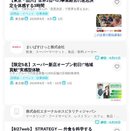
【東京・品川】世界1位への事業経営の意思決
定を体感する3時間
「分析」で終わるか。自らの「意思決定」で世界を変えるか。
説明会・イベント
仕事体験
東京都
2026年8月・9月
1日
この企業の類似募集
まいばすけっと株式会社
飲食、スーパーマーケット、食品・飲料メーカー
締切：8月21日
【限定5名】スーパー新店オープン初日!”地域
貢献”実感型体験
イオングループの安定基盤×1300店舗の圧倒的将来性
説明会・イベント
仕事体験
東京都
2026年8月・9月・10月
1日
株式会社エターナルホスピタリティジャパン
ケータリング・フードサービス、レストラン・カフェ、食品・飲
料メーカー
締切：8月25日
【8/27web】 STRATEGY ― 外食を科学する