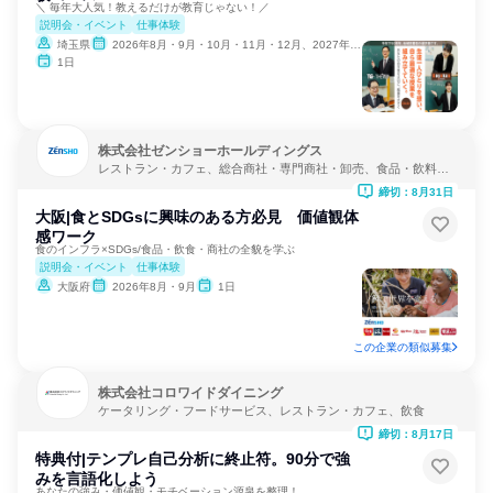
＼ 毎年大人気！教えるだけが教育じゃない！／
説明会・イベント
仕事体験
埼玉県
2026年8月・9月・10月・11月・12月、2027年1月・2月
1日
株式会社ゼンショーホールディングス
レストラン・カフェ、総合商社・専門商社・卸売、食品・飲料メ
ーカー
締切：8月31日
大阪|食とSDGsに興味のある方必見 価値観体
感ワーク
食のインフラ×SDGs/食品・飲食・商社の全貌を学ぶ
説明会・イベント
仕事体験
大阪府
2026年8月・9月
1日
この企業の類似募集
株式会社コロワイドダイニング
ケータリング・フードサービス、レストラン・カフェ、飲食
締切：8月17日
特典付|テンプレ自己分析に終止符。90分で強
みを言語化しよう
あなたの強み・価値観・モチベーション源泉を整理！