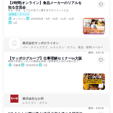
【2時間|オンライン】食品メーカーのリアルを
知る交流会
作る・売る・もてなす全てに通ずるマネジメントとは
説明会・イベント
オンライン
2026年8月・9月・10月・11月・12月
1日
株式会社サッポロライオン
バー・ナイトクラブ、レストラン・カフェ、食品・飲料メーカー
締切：8月7日
【サッポログループ】仕事理解セミナーin大阪
時間で外食ビジネスの裏側を体感！業界研究と自己分析が完了✨
大阪府
2026年8月
1日
株式会社なか卯
レストラン・カフェ
締切：8月5日