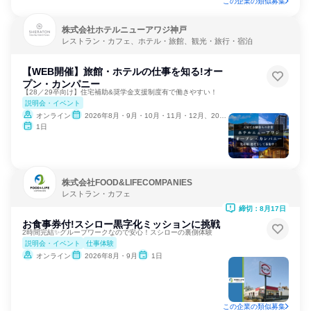
この企業の類似募集
株式会社ホテルニューアワジ神戸
レストラン・カフェ、ホテル・旅館、観光・旅行・宿泊
【WEB開催】旅館・ホテルの仕事を知る!オー
プン・カンパニー
【28／29卒向け】住宅補助&奨学金支援制度有で働きやすい！
説明会・イベント
オンライン
2026年8月・9月・10月・11月・12月、2027年1月
1日
株式会社FOOD&LIFECOMPANIES
レストラン・カフェ
締切：8月17日
お食事券付!スシロー黒字化ミッションに挑戦
2時間完結✨グループワークなので安心！スシローの裏側体験
説明会・イベント
仕事体験
オンライン
2026年8月・9月
1日
この企業の類似募集