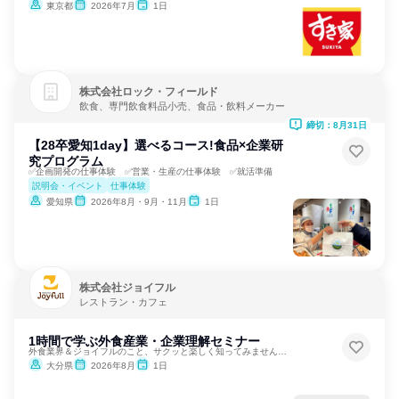
東京都
2026年7月
1日
株式会社ロック・フィールド
飲食、専門飲食料品小売、食品・飲料メーカー
締切：8月31日
【28卒愛知1day】選べるコース!食品×企業研
究プログラム
✅企画開発の仕事体験 ✅営業・生産の仕事体験 ✅就活準備
説明会・イベント
仕事体験
愛知県
2026年8月・9月・11月
1日
株式会社ジョイフル
レストラン・カフェ
1時間で学ぶ外食産業・企業理解セミナー
外食業界＆ジョイフルのこと、サクッと楽しく知ってみませんか？
大分県
2026年8月
1日