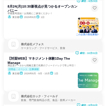
締切：8月23日
8月24(月)10:30新視点が見つかるオープンカン
パニー
早期選考直結！お気軽にご参加ください！
東京都
2026年8月
1日
この企業の類似募集
株式会社メフォス
ケータリング・フードサービス、飲食
締切：10月31日
【対面WEB】マネジメント体験1Day The
Manage
満足度データから戦略立案◎先輩のフィードバックで学ぶ半日！
説明会・イベント
仕事体験
東京都
2026年8月・9月・10月
1日
株式会社ロック・フィールド
飲食、専門飲食料品小売、食品・飲料メーカー
締切：8月31日