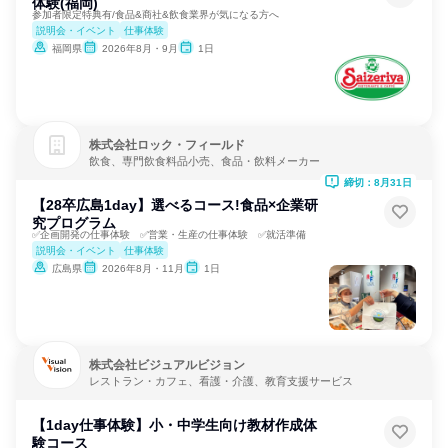
体験(福岡)
参加者限定特典有/食品&商社&飲食業界が気になる方へ
説明会・イベント
仕事体験
福岡県
2026年8月・9月
1日
株式会社ロック・フィールド
飲食、専門飲食料品小売、食品・飲料メーカー
締切：8月31日
【28卒広島1day】選べるコース!食品×企業研
究プログラム
✅企画開発の仕事体験 ✅営業・生産の仕事体験 ✅就活準備
説明会・イベント
仕事体験
広島県
2026年8月・11月
1日
株式会社ビジュアルビジョン
レストラン・カフェ、看護・介護、教育支援サービス
【1day仕事体験】小・中学生向け教材作成体
験コース