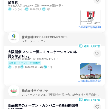
舗運営
昨年も大人気だったKFC店舗バーチャル運営体験！！
オンライン
2026年8月
1日
この企業の類似募集
株式会社FOOD&LIFECOMPANIES
レストラン・カフェ
締切：8月17日
大阪開催 スシロー流コミュニケーションの本
質を学ぶ1day
✨28卒対象✨参加者にはお食事券プレゼント！
説明会・イベント
仕事体験
大阪府
2026年8月・9月
1日
この企業の類似募集
株式会社サイゼリヤ
レストラン・カフェ、専門飲食料品小売、総合商社・専門商社・
卸売
締切：8月17日
食品業界のオープン・カンパニー&商品開発職