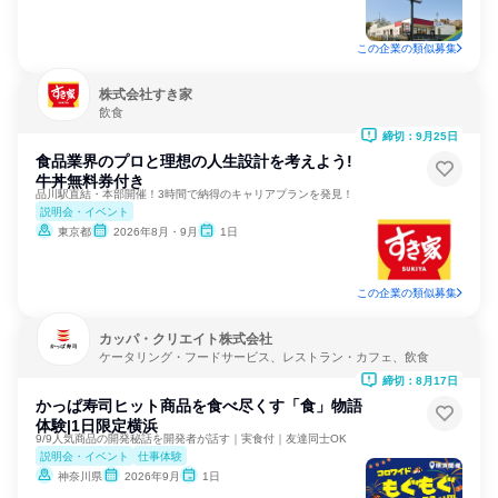
この企業の類似募集
株式会社すき家
飲食
締切：9月25日
食品業界のプロと理想の人生設計を考えよう!
牛丼無料券付き
品川駅直結・本部開催！3時間で納得のキャリアプランを発見！
説明会・イベント
東京都
2026年8月・9月
1日
この企業の類似募集
カッパ・クリエイト株式会社
ケータリング・フードサービス、レストラン・カフェ、飲食
締切：8月17日
かっぱ寿司ヒット商品を食べ尽くす「食」物語
体験|1日限定横浜
9/9人気商品の開発秘話を開発者が話す｜実食付｜友達同士OK
説明会・イベント
仕事体験
神奈川県
2026年9月
1日