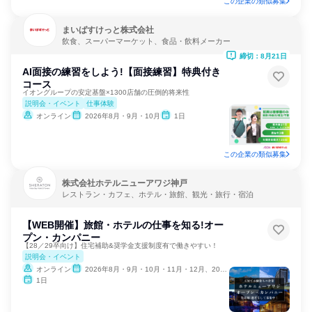
この企業の類似募集
まいばすけっと株式会社
飲食、スーパーマーケット、食品・飲料メーカー
締切：8月21日
AI面接の練習をしよう!【面接練習】特典付き
コース
イオングループの安定基盤×1300店舗の圧倒的将来性
説明会・イベント
仕事体験
オンライン
2026年8月・9月・10月
1日
この企業の類似募集
株式会社ホテルニューアワジ神戸
レストラン・カフェ、ホテル・旅館、観光・旅行・宿泊
【WEB開催】旅館・ホテルの仕事を知る!オー
プン・カンパニー
【28／29卒向け】住宅補助&奨学金支援制度有で働きやすい！
説明会・イベント
オンライン
2026年8月・9月・10月・11月・12月、2027年1月
1日