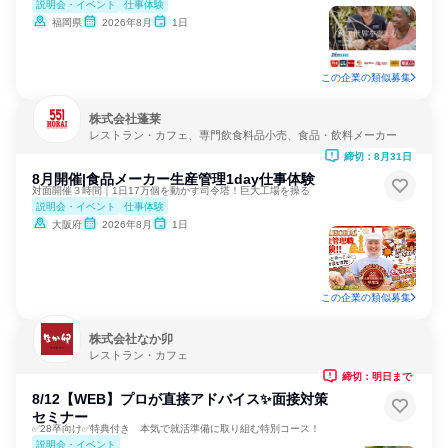
説明会・イベント
仕事体験
福岡県
2026年8月
1日
この企業の類似募集
株式会社蓬莱
レストラン・カフェ、専門飲食料品小売、食品・飲料メーカー
締切：8月31日
8月開催|食品メーカー生産管理1day仕事体験
対面開催３時間｜1日17万個を動かす司令塔！巨大工場を操る
説明会・イベント
仕事体験
大阪府
2026年8月
1日
この企業の類似募集
株式会社なか卯
レストラン・カフェ
締切：明日まで
8/12【WEB】プロが直接アドバイス✨面接対策
セミナー
✅28卒向け✅特典付き 本気で就活準備に取り組む特別コース！
説明会・イベント