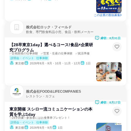
この企業の類似募集
株式会社ロック・フィールド
飲食、専門飲食料品小売、食品・飲料メーカー
締切：8月31日
【28卒東京1day】選べるコース!食品×企業研
究プログラム
✅企画開発の仕事体験 ✅営業・生産の仕事体験 ✅就活準備
説明会・イベント
仕事体験
東京都
2026年8月・9月・10月・11月・12月
1日
株式会社FOOD&LIFECOMPANIES
レストラン・カフェ
締切：8月17日
東京開催 スシロー流コミュニケーションの本
質を学ぶ1day
✨28卒対象✨参加者にはお食事券プレゼント！
説明会・イベント
仕事体験
東京都
2026年8月・9月
1日