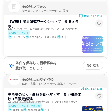
株式会社メフォス
ケータリング・フードサービス、飲食
締切：10月31日
【WEB】業界研究ワークショップ「食 Biz ラ
ボ」
120分で体験ワーク＆社員座談会◎食ビジネスを丸ごと理解★
説明会・イベント
オンライン
2026年8月・9月・10月
1日
条件を保存して新着募集を
受け取る
受け取りましょう
株式会社コロワイドMD
飲食、食品・飲料メーカー、製造・メーカー
締切：8月17日
牛角等のヒット商品を食べ尽くす「食」物語体
験|1日限定|横浜
9/9人気商品の開発秘話を開発者が話す｜実食付｜友達同士OK
説明会・イベント
仕事体験
神奈川県
2026年9月
1日