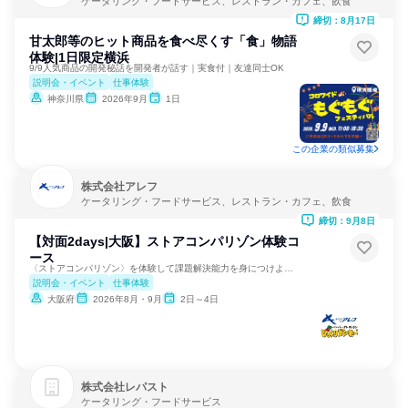
ケータリング・フードサービス、レストラン・カフェ、飲食
締切：8月17日
甘太郎等のヒット商品を食べ尽くす「食」物語
体験|1日限定横浜
9/9人気商品の開発秘話を開発者が話す｜実食付｜友達同士OK
説明会・イベント
仕事体験
神奈川県
2026年9月
1日
この企業の類似募集
株式会社アレフ
ケータリング・フードサービス、レストラン・カフェ、飲食
締切：9月8日
【対面2days|大阪】ストアコンパリゾン体験コ
ース
〈ストアコンパリゾン〉を体験して課題解決能力を身につけよう！
説明会・イベント
仕事体験
大阪府
2026年8月・9月
2日～4日
株式会社レパスト
ケータリング・フードサービス