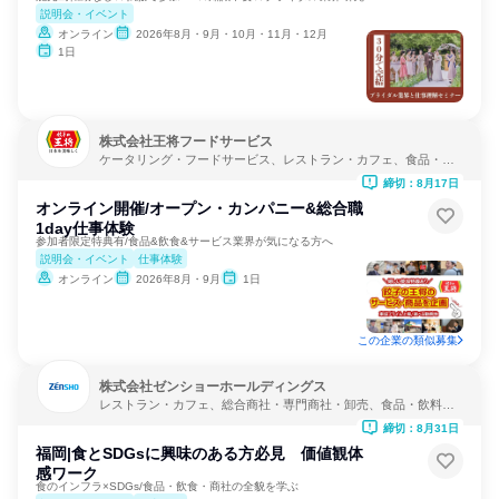
説明会・イベント
オンライン
2026年8月・9月・10月・11月・12月
1日
株式会社王将フードサービス
ケータリング・フードサービス、レストラン・カフェ、食品・飲
料メーカー
締切：8月17日
オンライン開催/オープン・カンパニー&総合職
1day仕事体験
参加者限定特典有/食品&飲食&サービス業界が気になる方へ
説明会・イベント
仕事体験
オンライン
2026年8月・9月
1日
この企業の類似募集
株式会社ゼンショーホールディングス
レストラン・カフェ、総合商社・専門商社・卸売、食品・飲料メ
ーカー
締切：8月31日
福岡|食とSDGsに興味のある方必見 価値観体
感ワーク
食のインフラ×SDGs/食品・飲食・商社の全貌を学ぶ