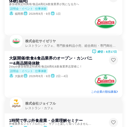
体験(福岡)
参加者限定特典有/食品&商社&飲食業界が気になる方へ
説明会・イベント
仕事体験
福岡県
2026年8月・9月
1日
株式会社サイゼリヤ
レストラン・カフェ、専門飲食料品小売、総合商社・専門商社・
卸売
締切：8月17日
大阪開催/飲食&食品業界のオープン・カンパニ
ー&商品開発体験
2days/参加者限定特典有/食品&商社&飲食業界志望者に！
説明会・イベント
仕事体験
大阪府
2026年8月・9月
2日～4日
この企業の類似募集
株式会社ジョイフル
レストラン・カフェ
1時間で学ぶ外食産業・企業理解セミナー
外食業界＆ジョイフルのこと、サクッと楽しく知ってみませんか？