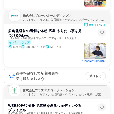
株式会社プローバホールディングス
レストラン・カフェ、公営競技・パチンコ、スポーツ・レクリエ
ーション
締切：9月7日
多角化経営の裏側を体感!広島|やりたい事を見
つける5days
【9月14日～18日開催】若手のアイデアを大切にする文化！
インターンシップ
広島県
2026年8月・9月
5日～10日
この企業の類似募集
条件を保存して新着募集を
受け取る
受け取りましょう
株式会社プラスエスコーポレーション
レストラン・カフェ、冠婚葬祭・イベント、文化・教養・娯楽
WEB30分/文化財で感動を創るウェディング&
ブライダル
鹿児島転勤なし★私服で参加OK★知識不要★ブライダル業界研究