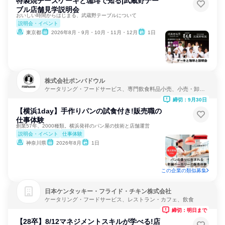
特製焼チーズケーキと珈琲で知る|武蔵野テー
ブル店舗見学説明会
おいしい時間からはじまる、武蔵野テーブルについて
説明会・イベント
東京都
2026年8月・9月・10月・11月・12月
1日
株式会社ポンパドウル
ケータリング・フードサービス、専門飲食料品小売、小売・卸
売・商社
締切：9月30日
【横浜1day】手作りパンの試食付き!販売職の
仕事体験
創業57年、2000種類。横浜発祥のパン屋の技術と店舗運営
説明会・イベント
仕事体験
神奈川県
2026年8月
1日
この企業の類似募集
日本ケンタッキー・フライド・チキン株式会社
ケータリング・フードサービス、レストラン・カフェ、飲食
締切：明日まで
【28卒】8/12マネジメントスキルが学べる!店