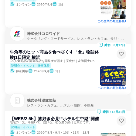
オンライン
2026年8月
1日
この企業の類似募集
株式会社コロワイド
ケータリング・フードサービス、レストラン・カフェ、食品・飲
料メーカー
締切：8月17日
牛角等のヒット商品を食べ尽くす「食」物語体
験|1日限定|横浜
9/9人気商品の開発秘話を開発者が話す｜実食付｜友達同士OK
説明会・イベント
仕事体験
神奈川県
2026年9月
1日
この企業の類似募集
株式会社温故知新
レストラン・カフェ、ホテル・旅館、不動産
締切：12月31日
【WEB/2.5h】旅好き必見!“ホテル生中継”開催
地域の「光」を磨いて、届ける。宿を磨き続ける集団です。
説明会・イベント
オンライン
2026年8月・9月・10月・11月・12月