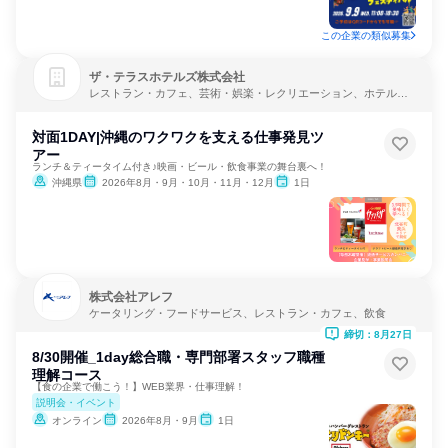
この企業の類似募集
ザ・テラスホテルズ株式会社
レストラン・カフェ、芸術・娯楽・レクリエーション、ホテル・
旅館
対面1DAY|沖縄のワクワクを支える仕事発見ツ
アー
ランチ＆ティータイム付き♪映画・ビール・飲食事業の舞台裏へ！
沖縄県
2026年8月・9月・10月・11月・12月
1日
株式会社アレフ
ケータリング・フードサービス、レストラン・カフェ、飲食
締切：8月27日
8/30開催_1day総合職・専門部署スタッフ職種
理解コース
【食の企業で働こう！】WEB業界・仕事理解！
説明会・イベント
オンライン
2026年8月・9月
1日