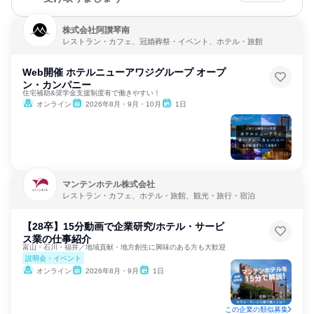
株式会社阿讃琴南
レストラン・カフェ、冠婚葬祭・イベント、ホテル・旅館
Web開催 ホテルニューアワジグループ オープ
ン・カンパニー
住宅補助&奨学金支援制度有で働きやすい！
オンライン
2026年8月・9月・10月
1日
マンテンホテル株式会社
レストラン・カフェ、ホテル・旅館、観光・旅行・宿泊
【28卒】15分動画で企業研究/ホテル・サービ
ス業の仕事紹介
富山・石川・福井／地域貢献・地方創生に興味のある方も大歓迎
説明会・イベント
オンライン
2026年8月・9月
1日
この企業の類似募集