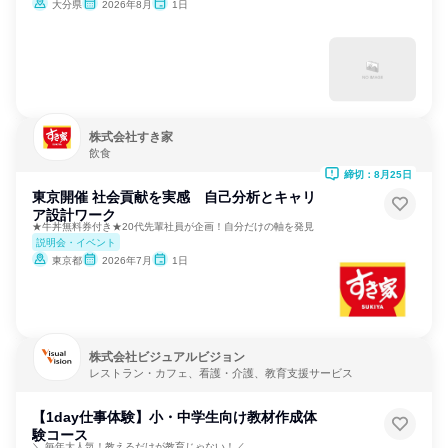
大分県
2026年8月
1日
株式会社すき家
飲食
締切：8月25日
東京開催 社会貢献を実感 自己分析とキャリ
ア設計ワーク
★牛丼無料券付き★20代先輩社員が企画！自分だけの軸を発見
説明会・イベント
東京都
2026年7月
1日
株式会社ビジュアルビジョン
レストラン・カフェ、看護・介護、教育支援サービス
【1day仕事体験】小・中学生向け教材作成体
験コース
＼ 毎年大人気！教えるだけが教育じゃない！／