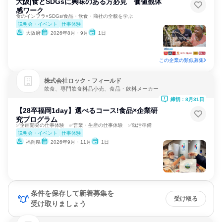
大阪|食とSDGsに興味のある方必見 価値観体
感ワーク
食のインフラ×SDGs/食品・飲食・商社の全貌を学ぶ
説明会・イベント
仕事体験
大阪府
2026年8月・9月
1日
この企業の類似募集
株式会社ロック・フィールド
飲食、専門飲食料品小売、食品・飲料メーカー
締切：8月31日
【28卒福岡1day】選べるコース!食品×企業研
究プログラム
✅企画開発の仕事体験 ✅営業・生産の仕事体験 ✅就活準備
説明会・イベント
仕事体験
福岡県
2026年9月・11月
1日
条件を保存して新着募集を
受け取る
受け取りましょう