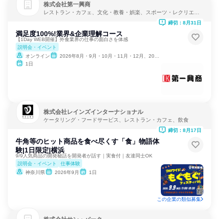
株式会社第一興商
レストラン・カフェ、文化・教養・娯楽、スポーツ・レクリエー
ション
締切：8月31日
満足度100%!業界&企業理解コース
【1Day WEB開催】外食業界の仕事の面白さを体感
説明会・イベント
オンライン
2026年8月・9月・10月・11月・12月、2027年1月・2月
1日
株式会社レインズインターナショナル
ケータリング・フードサービス、レストラン・カフェ、飲食
締切：8月17日
牛角等のヒット商品を食べ尽くす「食」物語体
験|1日限定|横浜
9/9人気商品の開発秘話を開発者が話す｜実食付｜友達同士OK
説明会・イベント
仕事体験
神奈川県
2026年9月
1日
この企業の類似募集