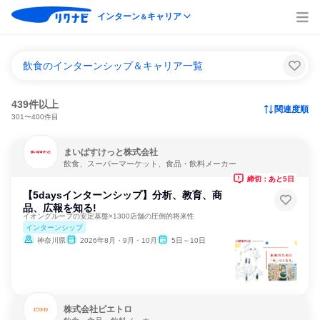
インターン
キャリア
＆
飲食のインターンシップ＆キャリア一覧
439件以上
関連度順
301〜400件目
まいばすけっと株式会社
飲食、スーパーマーケット、食品・飲料メーカー
締切：あと5日
【5daysインターンシップ】分析、教育、商
品、広報を知る!
イオングループの安定基盤×1300店舗の圧倒的将来性
インターンシップ
神奈川県
2026年8月・9月・10月
5日～10日
株式会社ピエトロ