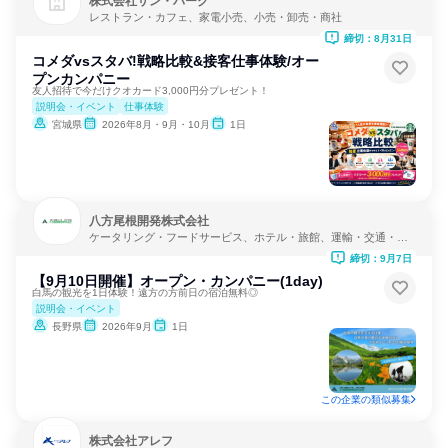
株式会社サン・パーク
レストラン・カフェ、家電小売、小売・卸売・商社
締切：8月31日
コメダvsスタバ!戦略比較&接客仕事体験/オー
プンカンパニー
友人招待で今だけクオカード3,000円分プレゼント！
説明会・イベント
仕事体験
宮城県
2026年8月・9月・10月
1日
八方尾根開発株式会社
ケータリング・フードサービス、ホテル・旅館、運輸・交通・物
流
締切：9月7日
【9月10日開催】オープン・カンパニー(1day)
白馬の観光を1日体験！遠方の方前日の宿泊無料◎
説明会・イベント
長野県
2026年9月
1日
この企業の類似募集
株式会社アレフ