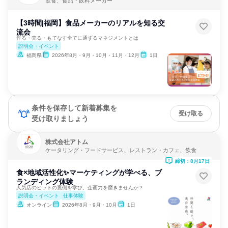
飲食、食品・飲料メーカー
【3時間|福岡】食品メーカーのリアルを知る交
流会
作る・売る・もてなす全てに通ずるマネジメントとは
説明会・イベント
福岡県
2026年8月・9月・10月・11月・12月
1日
条件を保存して新着募集を
受け取る
受け取りましょう
株式会社アトム
ケータリング・フードサービス、レストラン・カフェ、飲食
締切：8月17日
食×地域活性化✨マーケティングが学べる、ブ
ランディング体験
人気店のヒットの裏側を学び、企画力を磨きませんか？
説明会・イベント
仕事体験
オンライン
2026年8月・9月・10月
1日