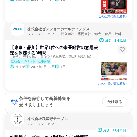
この企業の類似募集
株式会社ゼンショーホールディングス
レストラン・カフェ、総合商社・専門商社・卸売、食品・飲料メ
ーカー
締切：8月31日
【東京・品川】世界1位への事業経営の意思決
定を体感する3時間
「分析」で終わるか。自らの「意思決定」で世界を変えるか。
説明会・イベント
仕事体験
東京都
2026年8月・9月
1日
この企業の類似募集
条件を保存して新着募集を
受け取る
受け取りましょう
株式会社武蔵野テーブル
レストラン・カフェ
締切：12月31日