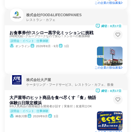
この企業の類似募集
株式会社FOOD&LIFECOMPANIES
レストラン・カフェ
締切：8月17日
お食事券付!スシロー黒字化ミッションに挑戦
2時間完結✨グループワークなので安心！スシローの裏側体験
説明会・イベント
仕事体験
オンライン
2026年8月・9月
1日
この企業の類似募集
株式会社大戸屋
ケータリング・フードサービス、レストラン・カフェ、飲食
締切：8月17日
大戸屋等のヒット商品を食べ尽くす「食」物語
体験|1日限定横浜
9/9人気商品の開発秘話を開発者が話す｜実食付｜友達同士OK
説明会・イベント
仕事体験
神奈川県
2026年9月
1日