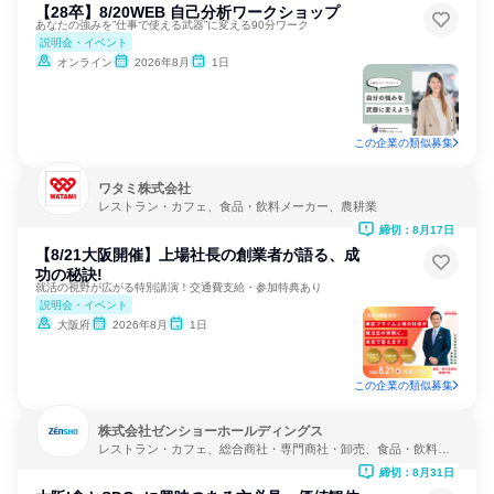
【28卒】8/20WEB 自己分析ワークショップ
あなたの強みを”仕事で使える武器”に変える90分ワーク
説明会・イベント
オンライン
2026年8月
1日
この企業の類似募集
ワタミ株式会社
レストラン・カフェ、食品・飲料メーカー、農耕業
締切：8月17日
【8/21大阪開催】上場社長の創業者が語る、成
功の秘訣!
就活の視野が広がる特別講演！交通費支給・参加特典あり
説明会・イベント
大阪府
2026年8月
1日
この企業の類似募集
株式会社ゼンショーホールディングス
レストラン・カフェ、総合商社・専門商社・卸売、食品・飲料メ
ーカー
締切：8月31日