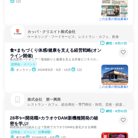
1日
この企業の類似募集
カッパ・クリエイト株式会社
ケータリング・フードサービス、レストラン・カフェ、飲食
締切：8月17日
食×まちづくり体感/健康を支える経営戦略(オン
ライン開催)
食品業界パイオニア！地域創りと健康を支える外食ビジネスの裏側
説明会・イベント
オンライン
2026年8月・9月・10月
1日
この企業の類似募集
株式会社 第一興商
レストラン・カフェ、総合商社・専門商社・卸売、芸術・娯楽・
レクリエーション
締切：8月31日
28卒✨<開発職>カラオケDAM新機種開発の秘
密を学ぶ!
精密採点の仕組みとは？技術でカラオケDAMを進化させる体験
説明会・イベント
仕事体験
東京都
2026年8月・9月
1日