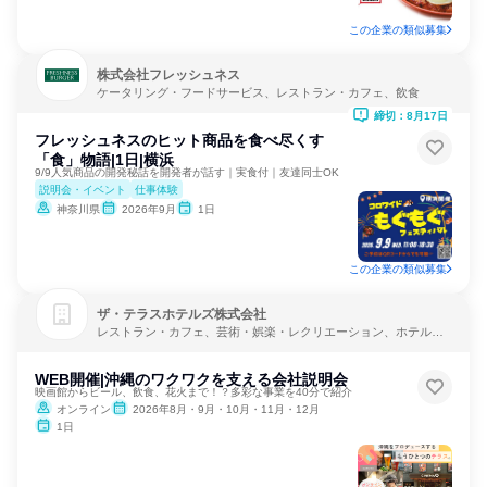
この企業の類似募集
株式会社フレッシュネス
ケータリング・フードサービス、レストラン・カフェ、飲食
締切：8月17日
フレッシュネスのヒット商品を食べ尽くす
「食」物語|1日|横浜
9/9人気商品の開発秘話を開発者が話す｜実食付｜友達同士OK
説明会・イベント
仕事体験
神奈川県
2026年9月
1日
この企業の類似募集
ザ・テラスホテルズ株式会社
レストラン・カフェ、芸術・娯楽・レクリエーション、ホテル・
旅館
WEB開催|沖縄のワクワクを支える会社説明会
映画館からビール、飲食、花火まで！？多彩な事業を40分で紹介
オンライン
2026年8月・9月・10月・11月・12月
1日