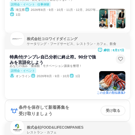
説明会・イベント
仕事体験
埼玉県
2026年8月・9月・10月・11月・12月、2027年1月・2月
1日
株式会社コロワイドダイニング
ケータリング・フードサービス、レストラン・カフェ、飲食
締切：8月17日
特典付|テンプレ自己分析に終止符。90分で強
みを言語化しよう
あなたの強み・価値観・モチベーション源泉を整理！
説明会・イベント
オンライン
2026年8月・9月・10月
1日
この企業の類似募集
条件を保存して新着募集を
受け取る
受け取りましょう
株式会社FOOD&LIFECOMPANIES
レストラン・カフェ