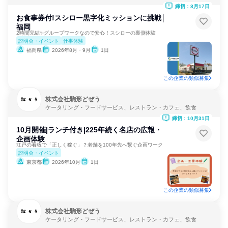
締切：8月17日
お食事券付!スシロー黒字化ミッションに挑戦│
福岡
2時間完結✨グループワークなので安心！スシローの裏側体験
説明会・イベント
仕事体験
福岡県
2026年8月・9月
1日
この企業の類似募集
株式会社駒形どぜう
ケータリング・フードサービス、レストラン・カフェ、飲食
締切：10月31日
10月開催|ランチ付き|225年続く名店の広報・
企画体験
江戸の看板で「正しく稼ぐ」？老舗を100年先へ繋ぐ企画ワーク
説明会・イベント
東京都
2026年10月
1日
この企業の類似募集
株式会社駒形どぜう
ケータリング・フードサービス、レストラン・カフェ、飲食