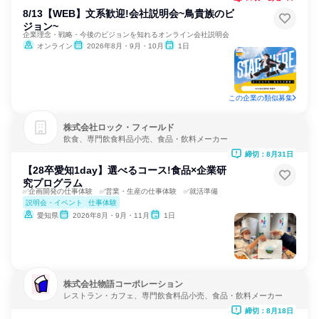
8/13【WEB】文系歓迎!会社説明会~鳥貴族のビ
ジョン~
企業理念・戦略・今後のビジョンを知れるオンライン会社説明会
オンライン
2026年8月・9月・10月
1日
この企業の類似募集
株式会社ロック・フィールド
飲食、専門飲食料品小売、食品・飲料メーカー
締切：8月31日
【28卒愛知1day】選べるコース!食品×企業研
究プログラム
✅企画開発の仕事体験 ✅営業・生産の仕事体験 ✅就活準備
説明会・イベント
仕事体験
愛知県
2026年8月・9月・11月
1日
株式会社物語コーポレーション
レストラン・カフェ、専門飲食料品小売、食品・飲料メーカー
締切：8月18日