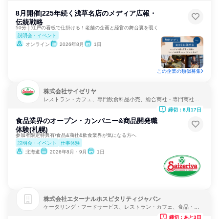
8月開催|225年続く浅草名店のメディア広報・
伝統戦略
50分｜江戸の看板で仕掛ける！老舗の企画と経営の舞台裏を覗く
説明会・イベント
オンライン
2026年8月
1日
この企業の類似募集
株式会社サイゼリヤ
レストラン・カフェ、専門飲食料品小売、総合商社・専門商社・
卸売
締切：8月17日
食品業界のオープン・カンパニー&商品開発職
体験(札幌)
参加者限定特典有/食品&商社&飲食業界が気になる方へ
説明会・イベント
仕事体験
北海道
2026年8月・9月
1日
株式会社エターナルホスピタリティジャパン
ケータリング・フードサービス、レストラン・カフェ、食品・飲
料メーカー
締切：あと3日