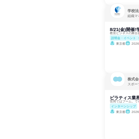
学校法
組織マ
8/21(金)開
教育ビジネスの舞台
説明会・イベント
東京都
202
株式会
スポー
ピラティス業
世間ではブーム。で
インターンシップ
東京都
202