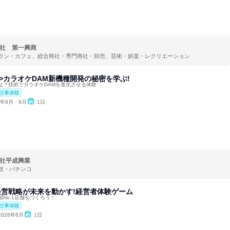
社 第一興商
ラン・カフェ、総合商社・専門商社・卸売、芸術・娯楽・レクリエーション
職>カラオケDAM新機種開発の秘密を学ぶ!
は？技術でカラオケDAMを進化させる体験
仕事体験
6年8月・9月
1日
社平成興業
技・パチンコ
卒/経営戦略が未来を動かす!経営者体験ゲーム
No.1店舗をつくろう！
仕事体験
2026年8月
1日