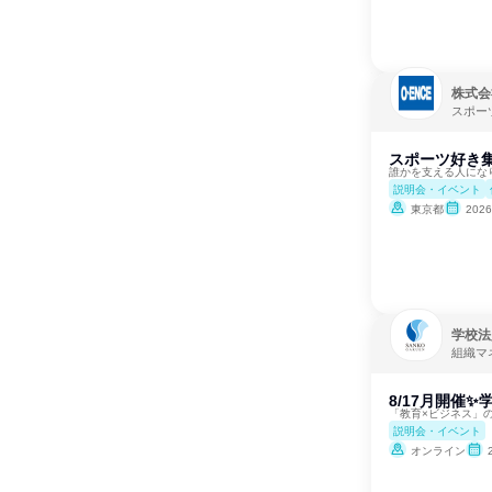
株式会
スポー
スポーツ好き集
誰かを支える人にな
説明会・イベント
東京都
202
学校法
組織マ
8/17月開催
「教育×ビジネス」
説明会・イベント
オンライン