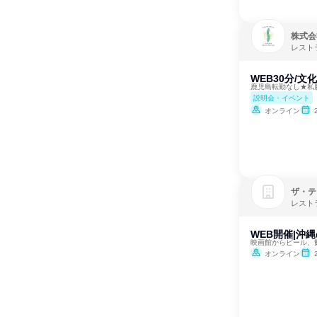
株式会
レスト
WEB30分/
鹿児島転勤なし★私
説明会・イベント
オンライン
ザ・テ
レスト
WEB開催|沖
映画館からビール、
オンライン