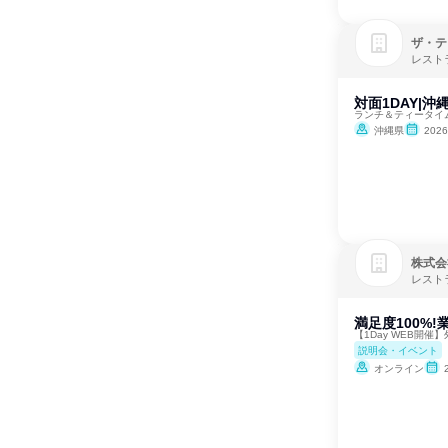
ザ・テ
レスト
対面1DAY|
ランチ＆ティータイ
沖縄県
202
株式会
レスト
満足度100%
【1Day WEB開
説明会・イベント
オンライン