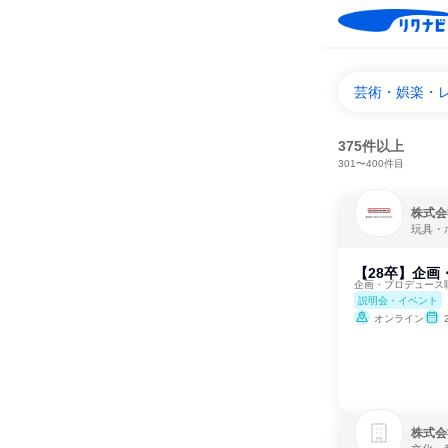
芸術・娯楽・
375件以上
301〜400件目
株式会
玩具・
【28卒】企画
企画・プロデュース
説明会・イベント
オンライン
株式会