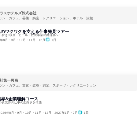
ラスホテルズ株式会社
ラン・カフェ、芸術・娯楽・レクリエーション、ホテル・旅館
沖縄のワクワクを支える仕事発見ツアー
ム付き♪映画・ビール・飲食事業の舞台裏へ！
6年8月・9月・10月・11月・12月
1日
社第一興商
ラン・カフェ、文化・教養・娯楽、スポーツ・レクリエーション
!業界&企業理解コース
催】外食業界の仕事の面白さを体感
2026年8月・9月・10月・11月・12月、2027年1月・2月
1日