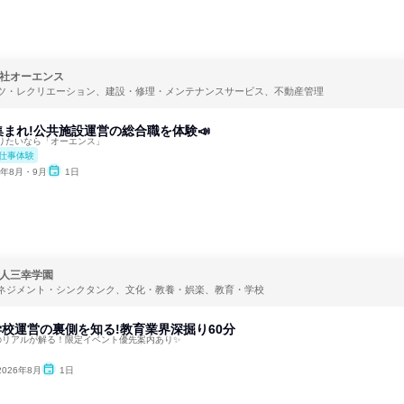
社オーエンス
ツ・レクリエーション、建設・修理・メンテナンスサービス、不動産管理
まれ!公共施設運営の総合職を体験📣
りたいなら「オーエンス」
仕事体験
6年8月・9月
1日
人三幸学園
ネジメント・シンクタンク、文化・教養・娯楽、教育・学校
✨学校運営の裏側を知る!教育業界深掘り60分
のリアルが解る！限定イベント優先案内あり✨
2026年8月
1日