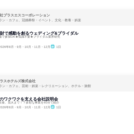
社プラスエスコーポレーション
ラン・カフェ、冠婚葬祭・イベント、文化・教養・娯楽
文化財で感動を創るウェディング&ブライダル
服で参加OK★知識不要★ブライダル業界研究
2026年8月・9月・10月・11月・12月
1日
ラスホテルズ株式会社
ラン・カフェ、芸術・娯楽・レクリエーション、ホテル・旅館
縄のワクワクを支える会社説明会
飲食、花火まで！？多彩な事業を40分で紹介
2026年8月・9月・10月・11月・12月
1日