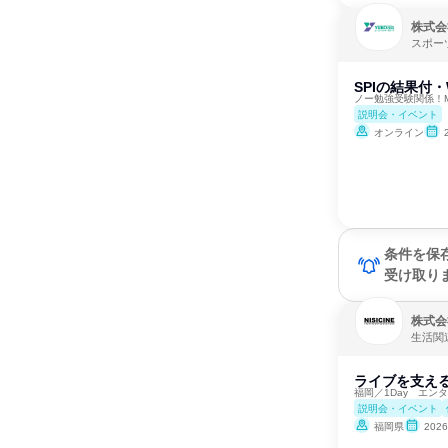
株式会
スポー
SPIの結果付
ノー勉強受験関係！M
説明会・イベント
オンライン
条件を保
受け取り
株式会
生活関
ライブを支え
福岡／1Day エ
説明会・イベント
福岡県
202