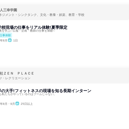
人三幸学園
ネジメント・シンクタンク、文化・教養・娯楽、教育・学校
催!学校現場の仕事をリアル体験!夏季限定
裏を学ぶ✅広報・企画・教師の仕事を体験✨
仕事体験
6年8月
1日
社ＺＥＮ ＰＬＡＣＥ
ツ・レクリエーション
界の大手!フィットネスの現場を知る長期インターン
も私たちがやっているのはブームじゃない。
6年8月・9月
25日以上