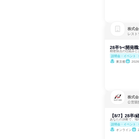
株式会
レスト
28卒✨<開発
精密採点の仕組みと
説明会・イベント
東京都
202
株式会
公営競
【8/7】28
あなたの決断で、地域
説明会・イベント
オンライン