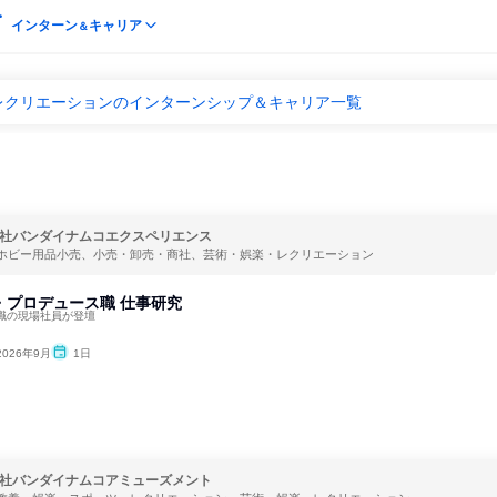
インターン
キャリア
＆
レクリエーションのインターンシップ＆キャリア一覧
社バンダイナムコエクスペリエンス
ホビー用品小売、小売・卸売・商社、芸術・娯楽・レクリエーション
・プロデュース職 仕事研究
職の現場社員が登壇
2026年9月
1日
社バンダイナムコアミューズメント