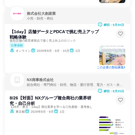
株式会社大創産業
小売・卸売・商社
締切：9月30日
【1day】店舗データとPDCAで挑む売上アップ
戦略体験
仮想店舗の経営者視点で描く売上向上のロジック
仕事体験
オンライン
2026年8月・9月・10月
1日
この企業の類似募集
NX商事株式会社
総合商社・専門商社・卸売、物流・運行管理、電力・ガス・水
道・エネルギー
締切：8月25日
8/26【対面】NXグループ複合商社の業界研
究・自己分析
【28卒・東京・1day】商社業界を学べる◎先着順・選考無し
東京都
2026年8月・9月
1日