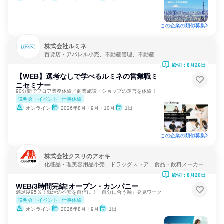
この企業の類似募集
株式会社ルミネ
百貨店・アパレル小売、不動産管理、不動産
締切：8月26日
【WEB】選考なしで学べるルミネの営業職ミ
ニセミナー
90分間でフロア業務体験／商業施設・ショップの運営を体験！
説明会・イベント
仕事体験
オンライン
2026年8月・9月・10月
1日
この企業の類似募集
株式会社クスリのアオキ
化粧品・理美容用品小売、ドラッグストア、食品・飲料メーカー
締切：8月20日
WEB/3時間完結!オープン・カンパニー
満足度95％！就活の不安を自信に！「自分に合う軸」発見ワーク
説明会・イベント
仕事体験
オンライン
2026年8月・9月
1日