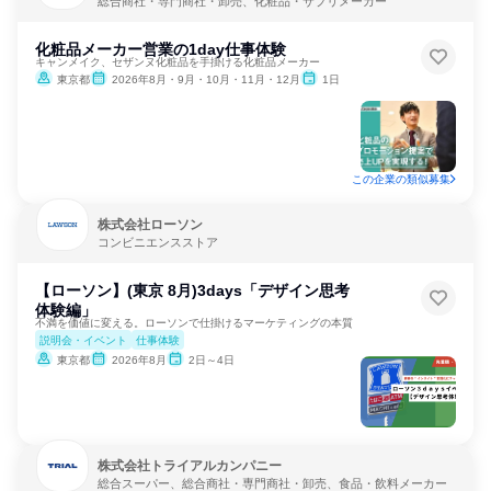
総合商社・専門商社・卸売、化粧品・サプリメーカー
化粧品メーカー営業の1day仕事体験
キャンメイク、セザンヌ化粧品を手掛ける化粧品メーカー
東京都
2026年8月・9月・10月・11月・12月
1日
この企業の類似募集
株式会社ローソン
コンビニエンスストア
【ローソン】(東京 8月)3days「デザイン思考
体験編」
不満を価値に変える。ローソンで仕掛けるマーケティングの本質
説明会・イベント
仕事体験
東京都
2026年8月
2日～4日
株式会社トライアルカンパニー
総合スーパー、総合商社・専門商社・卸売、食品・飲料メーカー