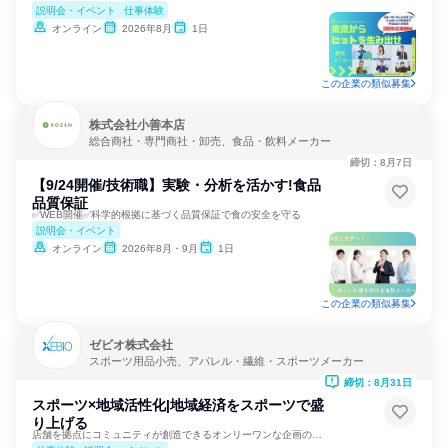
説明会・イベント
仕事体験
オンライン
2026年8月
1日
この企業の類似募集
株式会社小善本店
総合商社・専門商社・卸売、食品・飲料メーカー
締切：8月7日
【9/24開催/技術職】実験・分析を活かす!食品
品質保証
✅WEB開催✅科学的根拠に基づく品質保証で食の安全を守る
説明会・イベント
オンライン
2026年8月・9月
1日
この企業の類似募集
ゼビオ株式会社
スポーツ用品小売、アパレル・繊維・スポーツメーカー
締切：8月31日
スポーツ×地域活性化|地域経済をスポーツで盛
り上げる
店舗を拠点にコミュニティが創造できるオンリーワンな企画の実現