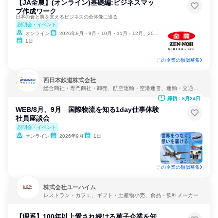
【JA全農】(オンライン)基礎編:ビジネスマッ
プ作成ワーク
日本の食と農を支えるビジネスの全体像に迫る
説明会・イベント
オンライン
2026年8月・9月・10月・11月・12月、2027年1月・2月
1日
この企業の類似募集
西日本鉄道株式会社
総合商社・専門商社・卸売、航空運輸・空港運営、運輸・交通・
物流
締切：8月24日
WEB/8月、9月 国際物流を知る1day仕事体験
社員座談会
説明会・イベント
オンライン
2026年9月
1日
この企業の類似募集
株式会社ユーハイム
レストラン・カフェ、ギフト・土産物小売、食品・飲料メーカー
【理系】100年以上愛され続ける菓子企業を知