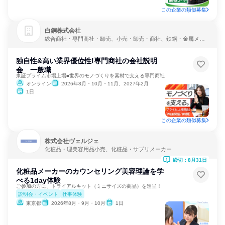
この企業の類似募集
白銅株式会社
総合商社・専門商社・卸売、小売・卸売・商社、鉄鋼・金属メー
カー
独自性&高い業界優位性!専門商社の会社説明
会 一般職
東証プライム市場上場■世界のモノづくりを素材で支える専門商社
オンライン
2026年8月・10月・11月、2027年2月
1日
この企業の類似募集
株式会社ヴェルジェ
化粧品・理美容用品小売、化粧品・サプリメーカー
締切：8月31日
化粧品メーカーのカウンセリング美容理論を学
べる1day体験
ご参加の方に、トライアルキット（ミニサイズの商品）を進呈！
説明会・イベント
仕事体験
東京都
2026年8月・9月・10月
1日