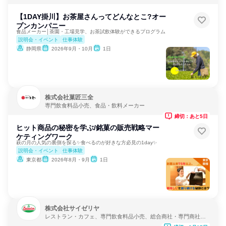
【1DAY掛川】お茶屋さんってどんなとこ?オー
プンカンパニー
食品メーカー│茶園・工場見学、お茶試飲体験ができるプログラム
説明会・イベント
仕事体験
静岡県
2026年9月・10月
1日
株式会社菓匠三全
専門飲食料品小売、食品・飲料メーカー
締切：あと5日
ヒット商品の秘密を学ぶ/銘菓の販売戦略マー
ケティングワーク
萩の月の人気の裏側を探る✨食べるのが好きな方必見の1day✨
説明会・イベント
仕事体験
東京都
2026年8月・9月
1日
株式会社サイゼリヤ
レストラン・カフェ、専門飲食料品小売、総合商社・専門商社・
卸売