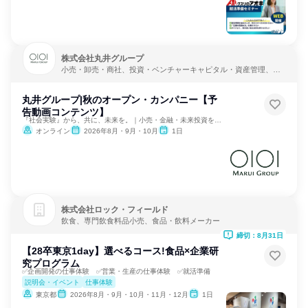
株式会社丸井グループ
小売・卸売・商社、投資・ベンチャーキャピタル・資産管理、金
融
丸井グループ|秋のオープン・カンパニー【予
告動画コンテンツ】
『社会実験』から、共に、未来を。｜小売・金融・未来投資を学ぶ
オンライン
2026年8月・9月・10月
1日
株式会社ロック・フィールド
飲食、専門飲食料品小売、食品・飲料メーカー
締切：8月31日
【28卒東京1day】選べるコース!食品×企業研
究プログラム
✅企画開発の仕事体験 ✅営業・生産の仕事体験 ✅就活準備
説明会・イベント
仕事体験
東京都
2026年8月・9月・10月・11月・12月
1日