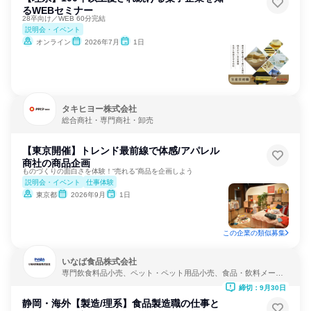
るWEBセミナー
28卒向け／WEB 60分完結
説明会・イベント
オンライン
2026年7月
1日
タキヒヨー株式会社
総合商社・専門商社・卸売
【東京開催】トレンド最前線で体感/アパレル
商社の商品企画
ものづくりの面白さを体験！“売れる”商品を企画しよう
説明会・イベント
仕事体験
東京都
2026年9月
1日
この企業の類似募集
いなば食品株式会社
専門飲食料品小売、ペット・ペット用品小売、食品・飲料メーカ
ー
締切：9月30日
静岡・海外【製造/理系】食品製造職の仕事と