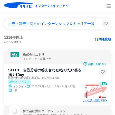
インターン
キャリア
＆
小売・卸売・商社のインターンシップ＆キャリア一覧
1216件以上
関連度順
401〜500件目
株式会社ニトリ
インテリア・家具小売
締切：8月18日
STEP1 自己分析の答え合わせ/なりたい姿を
描く1Day
自己分析の解像度を上げる。あなただけの道
説明会・イベント
オンライン
2026年8月・9月・10月・11月・12月
1日
この企業の類似募集
株式会社井田コーポレーション