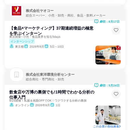
株式会社ヤオコー
総合スーパー、小売・卸売・商社、食品・飲料メーカー
締切：8月17日
【食品×マーケティング】37期連続増益の極意
を学ぶインターン
東京開催✨小売・食品業界を知る5days
インターンシップ
東京都
2026年8月
5日～10日
株式会社東洋環境分析センター
総合商社・専門商社・卸売
締切：9月24日
飲食店や万博の裏側でも!1時間でわかる分析の
仕事入門
9/25開催！私服＆画面OFFでOK！ワクワクする分析の裏側
オンライン
2026年9月
1日
この企業の類似募集