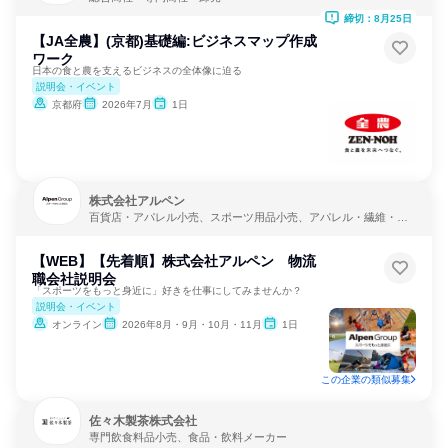
締切：8月25日
【JA全農】(京都)基礎編:ビジネスマップ作成
ワーク
日本の食と農を支えるビジネスの全体像に迫る
説明会・イベント
京都府
2026年7月
1日
株式会社アルペン
百貨店・アパレル小売、スポーツ用品小売、アパレル・繊維・ス
ポーツメーカー
【WEB】【先着順】株式会社アルペン 物流
職会社説明会
「スポーツをもっと身近に」好きを仕事にしてみませんか？
説明会・イベント
オンライン
2026年8月・9月・10月・11月
1日
この企業の類似募集
佐々木製茶株式会社
専門飲食料品小売、食品・飲料メーカー