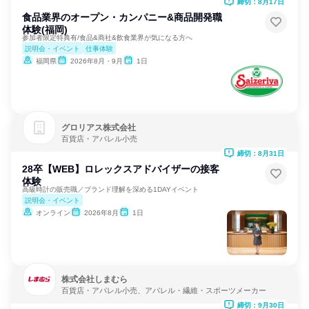
締切：8月17日
食品業界のオープン・カンパニー&商品開発職
体験(福岡)
参加者限定特典有/食品&商社&飲食業界が気になる方へ
説明会・イベント
仕事体験
福岡県
2026年8月・9月
1日
グロリアス株式会社
百貨店・アパレル小売
締切：8月31日
28卒【WEB】ロレックスアドバイザーの接客
体験
高級時計の販売職／ブランド理解を深める1DAYイベント
説明会・イベント
オンライン
2026年8月
1日
株式会社しまむら
百貨店・アパレル小売、アパレル・繊維・スポーツメーカー
締切：9月30日