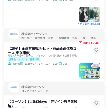
この企業の類似募集
株式会社ドウシシャ
総合商社・専門商社・卸売、一般消費財・文具メーカー、食品・
飲料メーカー
締切：あと4日
【28卒】企画営業職!✨ヒット商品企画体験コ
ース(東京開催)
商社×メーカー。自分の「アイデア」で市場を動かす企画営業職！
説明会・イベント
仕事体験
東京都
2026年8月・9月・10月・11月
1日
株式会社ローソン
コンビニエンスストア
【ローソン】(大阪)3days「デザイン思考体験
編」