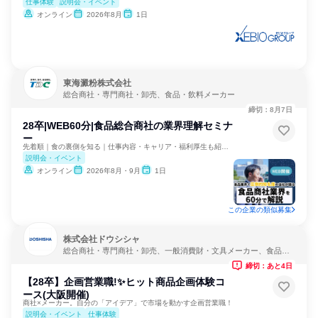
仕事体験
説明会・イベント
オンライン
2026年8月
1日
東海澱粉株式会社
総合商社・専門商社・卸売、食品・飲料メーカー
締切：8月7日
28卒|WEB60分|食品総合商社の業界理解セミナ
ー
先着順｜食の裏側を知る｜仕事内容・キャリア・福利厚生も紹介！
説明会・イベント
オンライン
2026年8月・9月
1日
この企業の類似募集
株式会社ドウシシャ
総合商社・専門商社・卸売、一般消費財・文具メーカー、食品・
飲料メーカー
締切：あと4日
【28卒】企画営業職!✨ヒット商品企画体験コ
ース(大阪開催)
商社×メーカー。自分の「アイデア」で市場を動かす企画営業職！
説明会・イベント
仕事体験