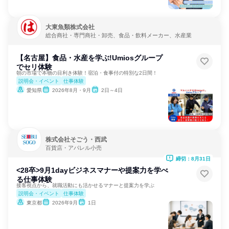
大東魚類株式会社
総合商社・専門商社・卸売、食品・飲料メーカー、水産業
【名古屋】食品・水産を学ぶ!Umiosグループ
でセリ体験
朝の市場で本物の目利き体験！宿泊・食事付の特別な2日間！
説明会・イベント
仕事体験
愛知県
2026年8月・9月
2日～4日
株式会社そごう・西武
百貨店・アパレル小売
締切：8月31日
<28卒>9月1dayビジネスマナーや提案力を学べ
る仕事体験
接客視点から、就職活動にも活かせるマナーと提案力を学ぶ
説明会・イベント
仕事体験
東京都
2026年9月
1日