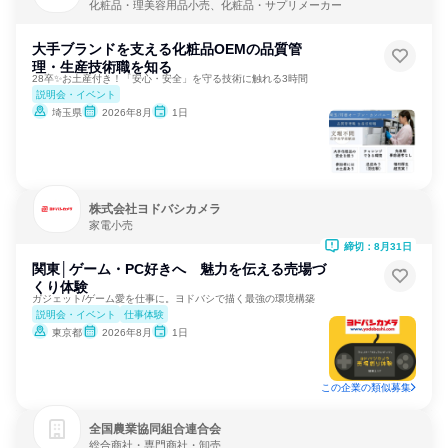
化粧品・理美容用品小売、化粧品・サプリメーカー
大手ブランドを支える化粧品OEMの品質管
理・生産技術職を知る
28卒✨お土産付き！「安心・安全」を守る技術に触れる3時間
説明会・イベント
埼玉県
2026年8月
1日
株式会社ヨドバシカメラ
家電小売
締切：8月31日
関東│ゲーム・PC好きへ 魅力を伝える売場づ
くり体験
ガジェット/ゲーム愛を仕事に。ヨドバシで描く最強の環境構築
説明会・イベント
仕事体験
東京都
2026年8月
1日
この企業の類似募集
全国農業協同組合連合会
総合商社・専門商社・卸売