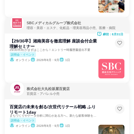
SBCメディカルグループ株式会社
理容・美容・エステ、化粧品・理美容用品小売、医療・病院
締切：8月31日
【29/30卒】湘南美容を徹底理解 座談会付企業
理解セミナー
29/30卒向け/まずはここから！エントリー時履歴書提出不要
説明会・イベント
オンライン
2026年8月・9月
1日
株式会社大丸松坂屋百貨店
百貨店・アパレル小売
百貨店の未来を創る/次世代リテール戦略 ふり
リモート1day
まちづくりやデータ分析に関心がある方へ。新たな顧客体験を創出
説明会・イベント
オンライン
2026年8月・9月
1日