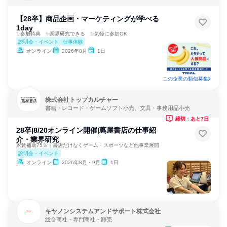
【28卒】商品企画・マーケティングが学べる
1day
✨参加特典 ✨業界研究できる ✨気軽に参加OK
説明会・イベント
仕事体験
オンライン
2026年8月
1日
この企業の類似募集
株式会社トップカルチャー
書籍・レコード・ゲームソフト小売、文具・事務用品小売
締切：あと7日
28卒|8/20オンライン開催|蔦屋書店の仕事紹
介・業界研究
家賃補助75％｜書店だけなくゲーム・スポーツなど他事業展開
説明会・イベント
オンライン
2026年8月・9月
1日
キヤノンシステムアンドサポート株式会社
総合商社・専門商社・卸売