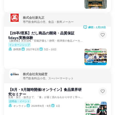
株式会社新丸正
専門飲食料品小売、食品・飲料メーカー
締切：1月15日
【28卒/理系】だし商品の開発・品質保証
5days実務体験
【夏開催】水分活性・官能評価も！静岡・焼津発の食品メーカー✨
インターンシップ
静岡県
2027年2月
5日～10日
株式会社良知経営
専門飲食料品小売、スーパーマーケット
【8月・9月随時開催/オンライン】食品業界研
究セミナー
生産・加工・販売まで、「食」が届く流れをわかりやすく学べる！
説明会・イベント
オンライン
2026年8月・9月
1日