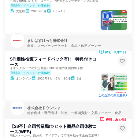
不満を価値に変える。ローソンで仕掛けるマーケティングの本質
説明会・イベント
仕事体験
大阪府
2026年8月
2日～4日
まいばすけっと株式会社
飲食、スーパーマーケット、食品・飲料メーカー
締切：8月21日
SPI適性検査フィードバック有!! 特典付きコ
ース
イオングループの安定基盤×1300店舗の圧倒的将来性
説明会・イベント
仕事体験
オンライン
2026年8月・9月・10月
1日
この企業の類似募集
株式会社ドウシシャ
総合商社・専門商社・卸売、一般消費財・文具メーカー、食品・
飲料メーカー
締切：あと4日
【28卒】企画営業職!✨ヒット商品企画体験コ
ース(WEB)
商社×メーカー。自分の「アイデア」で市場を動かす企画営業職！