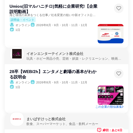
Umios(旧マルハニチロ)気軽に企業研究!【企業
説明動画】
海と環境の未来をつくる仕事／社名変更の狙いや新オフィス公開！
説明会・イベント
オンライン
2026年8月・9月・10月・11月・12月
1日
イオンエンターテイメント株式会社
玩具・ホビー用品小売、芸術・娯楽・レクリエーション、映画制
作・配給
28卒【WEB/2h】エンタメと劇場の基本がわか
る説明会
オンライン
2026年8月・9月・10月・11月・12月
1日
この企業の類似募集
まいばすけっと株式会社
飲食、スーパーマーケット、食品・飲料メーカー
締切：あと6日