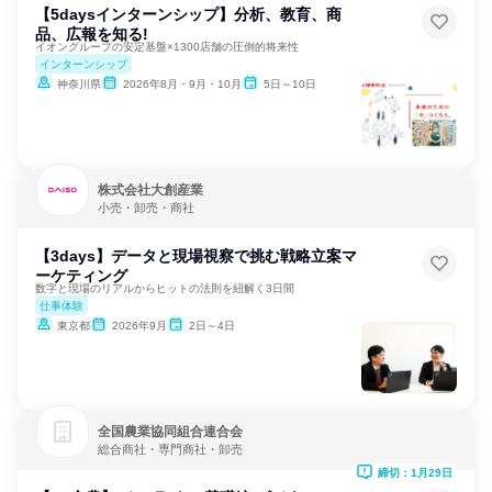
【5daysインターンシップ】分析、教育、商
品、広報を知る!
イオングループの安定基盤×1300店舗の圧倒的将来性
インターンシップ
神奈川県
2026年8月・9月・10月
5日～10日
株式会社大創産業
小売・卸売・商社
【3days】データと現場視察で挑む戦略立案マ
ーケティング
数字と現場のリアルからヒットの法則を紐解く3日間
仕事体験
東京都
2026年9月
2日～4日
全国農業協同組合連合会
総合商社・専門商社・卸売
締切：1月29日