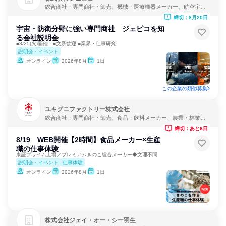
総合商社・専門商社・卸売、機械・医療機器メーカー、航空宇
宙・防衛
締切：8月20日
宇宙・防衛分野に強い専門商社 ジェピコを知
る会社説明会
■8/25(火)開催 ■文系歓迎 ■業界・仕事研究
説明会・イベント
オンライン
2026年8月
1日
この企業の類似募集
ユキグニファクトリー株式会社
総合商社・専門商社・卸売、食品・飲料メーカー、農業・林業・
水産業
締切：あと6日
8/19 WEB開催【2時間】食品メーカー×生産
職の仕事体験
東証プライム上場／プレミアムきのこ総合メーカー◆文理不問
説明会・イベント
仕事体験
オンライン
2026年8月
1日
株式会社ジェイ・オー・シー羽生