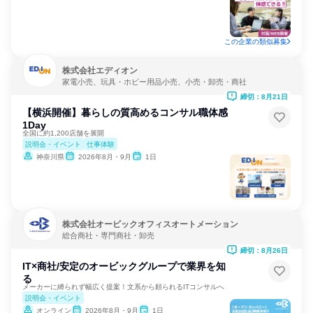
この企業の類似募集
株式会社エディオン
家電小売、玩具・ホビー用品小売、小売・卸売・商社
締切：8月21日
【横浜開催】暮らしの質高めるコンサル職体感
1Day
全国に約1,200店舗を展開
説明会・イベント
仕事体験
神奈川県
2026年8月・9月
1日
株式会社オービックオフィスオートメーション
総合商社・専門商社・卸売
締切：8月26日
IT×商社/安定のオービックグループで業界を知
る
メーカーに縛られず幅広く提案！文系から頼られるITコンサルへ
説明会・イベント
オンライン
2026年8月・9月
1日