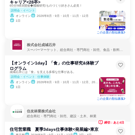
キャリア<28卒>
60分/WEB開催◆職種研究/ものづくり好きさん必見！
説明会・イベント
オンライン
2026年8月・9月・10月・11月・12月
1日
この企業の類似募集
株式会社成城石井
スーパーマーケット、総合商社・専門商社・卸売、食品・飲料メ
ーカー
【オンライン1day】「食」の仕事研究&体験プ
ログラム
成城石井には「食」を支える多様な仕事がある。
説明会・イベント
仕事体験
オンライン
2026年8月・9月・10月・11月・12月、2027年1月・2月
1日
この企業の類似募集
住友林業株式会社
総合商社・専門商社・卸売、建設・土木、林業
締切：あと4日
住宅営業職 夏季3days仕事体験<発展編>東京
東京都
2026年8月・9月・11月・12月
2日～4日