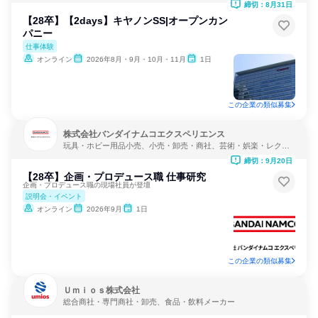
締切：8月31日
【28卒】【2days】キヤノンSS|オープンカン
パニー
仕事体験
オンライン
2026年8月・9月・10月・11月
1日
この企業の類似募集
株式会社バンダイナムコエクスペリエンス
玩具・ホビー用品小売、小売・卸売・商社、芸術・娯楽・レクリ
エーション
締切：9月20日
【28卒】企画・プロデュース職 仕事研究
企画・プロデュース職の現場社員が登壇
説明会・イベント
オンライン
2026年9月
1日
この企業の類似募集
Ｕｍｉｏｓ株式会社
総合商社・専門商社・卸売、食品・飲料メーカー