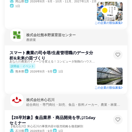
岡山県
2026年8月・9月・10月・11月、2027年1月・2月
1日
この企業の類似募集
株式会社熊本野菜育苗センター
農耕業
スマート農業の司令塔/生産管理職のデータ分
析&未来の苗づくり
あなたの農業のイメージを変える！コンピュータ制御のハウス見学
説明会・イベント
熊本県
2026年8月・9月
1日
この企業の類似募集
株式会社米心石川
総合商社・専門商社・卸売、食品・飲料メーカー、農業・林業・
水産業
【28卒対象】食品業界・商品開発を学ぶ!1day
セミナー
【地元石川】米心石川の事業内容や販売戦略を徹底解剖
石川県
2026年8月・9月
1日