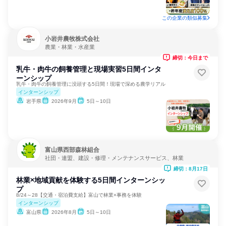
この企業の類似募集
小岩井農牧株式会社
農業・林業・水産業
締切：今日まで
乳牛・肉牛の飼養管理と現場実習5日間インタ
ーンシップ
乳牛・肉牛の飼養管理に没頭する5日間！現場で深める農学リアル
インターンシップ
岩手県
2026年9月
5日～10日
富山県西部森林組合
社団・連盟、建設・修理・メンテナンスサービス、林業
締切：8月17日
林業×地域貢献を体験する5日間インターンシッ
プ
8/24～28【交通・宿泊費支給】富山で林業×事務を体験
インターンシップ
富山県
2026年8月
5日～10日