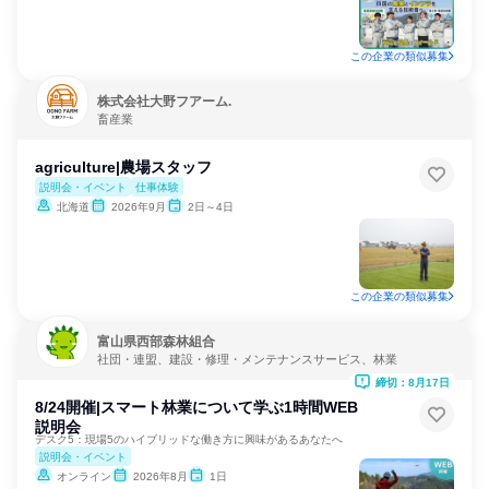
この企業の類似募集
株式会社大野フアーム.
畜産業
agriculture|農場スタッフ
説明会・イベント
仕事体験
北海道
2026年9月
2日～4日
この企業の類似募集
富山県西部森林組合
社団・連盟、建設・修理・メンテナンスサービス、林業
締切：8月17日
8/24開催|スマート林業について学ぶ1時間WEB
説明会
デスク5：現場5のハイブリッドな働き方に興味があるあなたへ
説明会・イベント
オンライン
2026年8月
1日