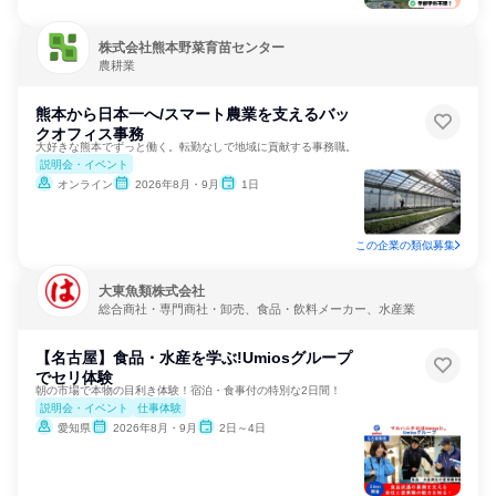
株式会社熊本野菜育苗センター
農耕業
熊本から日本一へ/スマート農業を支えるバッ
クオフィス事務
大好きな熊本でずっと働く。転勤なしで地域に貢献する事務職。
説明会・イベント
オンライン
2026年8月・9月
1日
この企業の類似募集
大東魚類株式会社
総合商社・専門商社・卸売、食品・飲料メーカー、水産業
【名古屋】食品・水産を学ぶ!Umiosグループ
でセリ体験
朝の市場で本物の目利き体験！宿泊・食事付の特別な2日間！
説明会・イベント
仕事体験
愛知県
2026年8月・9月
2日～4日