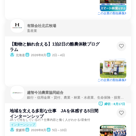
この企業の類似募集
有限会社北広牧場
畜産業
【動物と触れ合える】1泊2日の酪農体験プログ
ラム
北海道
2026年8月
2日～4日
この企業の類似募集
越智今治農業協同組合
銀行・信用金庫・貸付、農業・林業・水産業、生命保険・損害保
険・保険サービス
締切：8月17日
地域を支える多彩な仕事 JAを体感する5日間
インターンシップ
JAって何をしているの？仕事内容と働く人がわかる/昼食付
インターンシップ
愛媛県
2026年8月
5日～10日