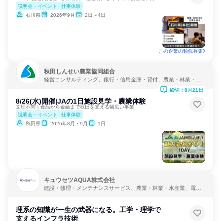
説明会・イベント
仕事体験
石川県
2026年9月
2日～4日
この企業の類似募集
秋田しんせい農業協同組合
経営コンサルティング、銀行・信用金庫・貸付、農業・林業・水
産業
締切：8月21日
8/26(水)開催|JAの1日施設見学・農業体験
文理不問｜食品から金融まで秋田を支える幅広い事業
説明会・イベント
仕事体験
秋田県
2026年8月・9月
1日
キュウセツAQUA株式会社
建設・修理・メンテナンスサービス、農業・林業・水産業、電
力・ガス・水道・エネルギー
理系の知識が一生の武器になる。工学・理学で
支えるインフラ技術