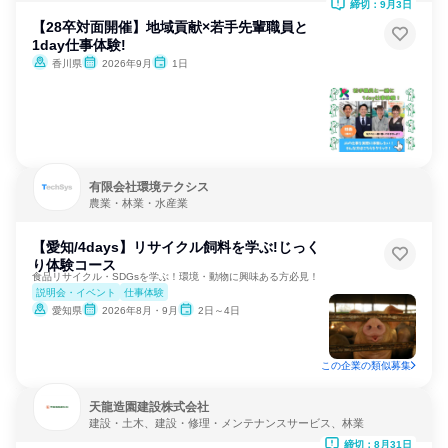
締切：9月3日
【28卒対面開催】地域貢献×若手先輩職員と
1day仕事体験!
香川県
2026年9月
1日
有限会社環境テクシス
農業・林業・水産業
【愛知/4days】リサイクル飼料を学ぶ!じっく
り体験コース
食品リサイクル・SDGsを学ぶ！環境・動物に興味ある方必見！
説明会・イベント
仕事体験
愛知県
2026年8月・9月
2日～4日
この企業の類似募集
天龍造園建設株式会社
建設・土木、建設・修理・メンテナンスサービス、林業
締切：8月31日