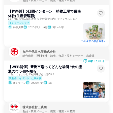
食品・飲料メーカー、農業・林業・水産業
【神奈川】5日間インターン 植物工場で業務
体験(生産管理職)
13ヵ所に植物工場を展開 発芽野菜で国内トップクラスシェア
インターンシップ
神奈川県
2026年8月・9月
5日～10日
この企業の類似募集
丸千千代田水産株式会社
総合商社・専門商社・卸売、食品・飲料メーカー、水産業
締切：9月4日
【WEB開催】豊洲市場ってどんな場所?食の流
通のウラ側を知る
「食」にちょっとでも興味があればOK！
説明会・イベント
仕事体験
オンライン
2026年7月
1日
株式会社村上農園
食品・飲料メーカー、農業・林業・水産業