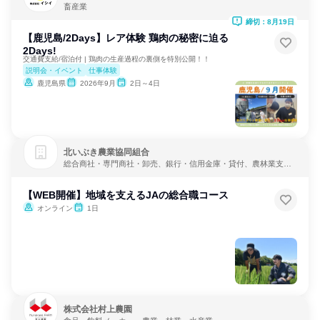
畜産業
締切：8月19日
【鹿児島/2Days】レア体験 鶏肉の秘密に迫る
2Days!
交通費支給/宿泊付 | 鶏肉の生産過程の裏側を特別公開！！
説明会・イベント
仕事体験
鹿児島県
2026年9月
2日～4日
北いぶき農業協同組合
総合商社・専門商社・卸売、銀行・信用金庫・貸付、農林業支援
サービス
【WEB開催】地域を支えるJAの総合職コース
オンライン
1日
株式会社村上農園