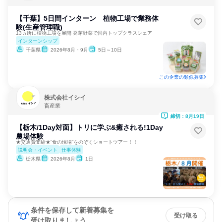
【千葉】5日間インターン 植物工場で業務体
験(生産管理職)
13ヵ所に植物工場を展開 発芽野菜で国内トップクラスシェア
インターンシップ
千葉県
2026年8月・9月
5日～10日
この企業の類似募集
株式会社イシイ
畜産業
締切：8月19日
【栃木/1Day対面】トリに学ぶ&癒される!1Day
農場体験
★交通費支給★“食の現場”をのぞくショートツアー！！
説明会・イベント
仕事体験
栃木県
2026年8月
1日
条件を保存して新着募集を
受け取る
受け取りましょう