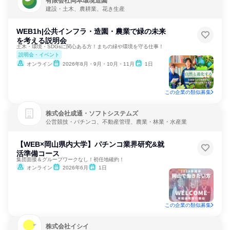
有限会社岡本環境造園
建設・土木、農耕業、花き生産
WEB1h|公共インフラ・造園・農業で緑の未来
を考える説明会
土木・環境・SDGsに関心ある方！まちの緑や環境を守る仕事！
説明会・イベント
オンライン
2026年8月・9月・10月・11月
1日
この企業の類似募集
株式会社成通・ソフトシステムズ
公営競技・パチンコ、不動産管理、農業・林業・水産業
【WEB×岡山県内大学】パチンコ業界研究&就
活準備コース
集団面接＆グループワークなし！初任地確約！
オンライン
2026年6月
1日
この企業の類似募集
株式会社イシイ