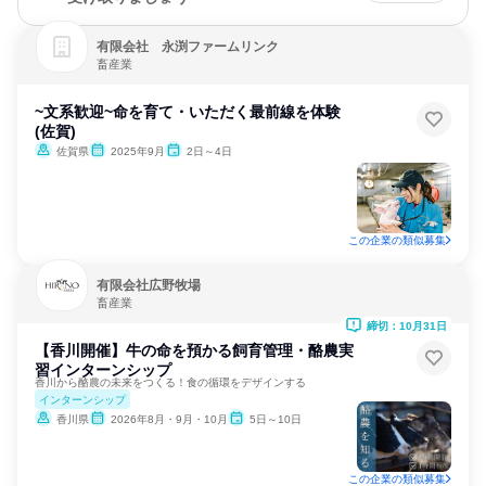
有限会社 永渕ファームリンク
畜産業
~文系歓迎~命を育て・いただく最前線を体験
(佐賀)
佐賀県
2025年9月
2日～4日
この企業の類似募集
有限会社広野牧場
畜産業
締切：10月31日
【香川開催】牛の命を預かる飼育管理・酪農実
習インターンシップ
香川から酪農の未来をつくる！食の循環をデザインする
インターンシップ
香川県
2026年8月・9月・10月
5日～10日
この企業の類似募集