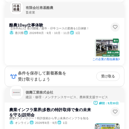
有限会社将基酪農
畜産業
酪農1Day仕事体験
【28卒向け】香川開催／親牛・仔牛コースの業務を1日体験！
香川県
2026年8月・9月・10月・11月
1日
この企業の類似募集
条件を保存して新着募集を
受け取る
受け取りましょう
徳壽工業株式会社
建設・修理・メンテナンスサービス、農林業支援サービス
締切：9月30日
農業インフラ業界|多数の特許取得で食の未来
を守る|説明会
農業×テクノロジー！特許技術から学ぶ未来のインフラを知る
オンライン
2026年8月・9月
1日