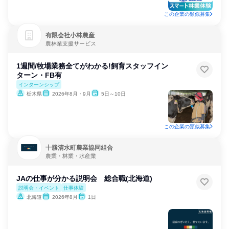
この企業の類似募集
有限会社小林農産
農林業支援サービス
1週間/牧場業務全てがわかる!飼育スタッフイン
ターン・FB有
インターンシップ
栃木県
2026年8月・9月
5日～10日
この企業の類似募集
十勝清水町農業協同組合
農業・林業・水産業
JAの仕事が分かる説明会 総合職(北海道)
説明会・イベント
仕事体験
北海道
2026年8月
1日