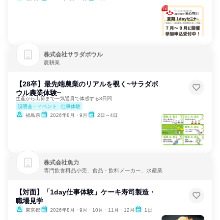
株式会社サラダボウル
農耕業
【28卒】最先端農業のリアルを覗く~サラダボ
ウル農業体験~
生産から出荷まで一気通貫で体感する3日間
説明会・イベント
仕事体験
福島県
2026年8月・9月
2日～4日
株式会社魚力
専門飲食料品小売、食品・飲料メーカー、水産業
【対面】「1day仕事体験」ケーキ寿司製造・
職場見学
東京都
2026年8月・9月・10月・11月・12月
1日