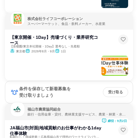
株式会社ライフコーポレーション
スーパーマーケット、食品・飲料メーカー、水産業
【東京開催・1Day】売場づくり・業界研究コ
ース
【首都圏/東京本社開催・1Day】選考なし・先着順
東京都
2026年8月・9月
1日
条件を保存して新着募集を
受け取る
受け取りましょう
福山市農業協同組合
銀行・信用金庫・貸付、農林業支援サービス、農業・林業・水産
業
締切：9月2日
JA福山市|対面|地域貢献のお仕事がわかる1day
仕事体験
転勤なし！地域密着！広島県福山市で理想のワークライフバランス