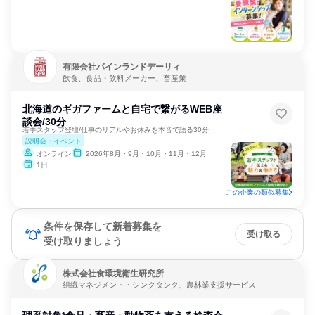
有限会社パインランドデーリィ
飲食、食品・飲料メーカー、畜産業
北海道のギガファームと自宅で繋がるWEB座
談会/30分
若手スタッフ登壇/仕事のリアルやお休みを本音で語る30分
説明会・イベント
オンライン
2026年8月・9月・10月・11月・12月
1日
この企業の類似募集
条件を保存して新着募集を
受け取る
受け取りましょう
株式会社食環境衛生研究所
組織マネジメント・シンクタンク、農林業支援サービス