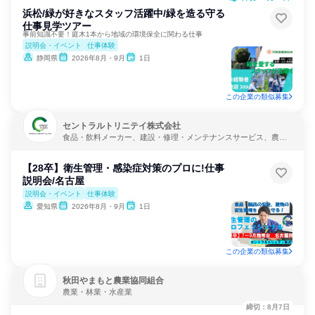
浜松/緑が好きなスタッフ活躍中/緑を造る守る
仕事見学ツアー
事前知識不要！庭木1本から地域の環境保全に関わる仕事
説明会・イベント
仕事体験
静岡県
2026年8月・9月
1日
この企業の類似募集
セントラルトリニテイ株式会社
食品・飲料メーカー、建設・修理・メンテナンスサービス、農
業・林業・水産業
【28卒】衛生管理・感染症対策のプロに!仕事
説明会/名古屋
説明会・イベント
仕事体験
愛知県
2026年8月・9月
1日
この企業の類似募集
秋田やまもと農業協同組合
農業・林業・水産業
締切：8月7日