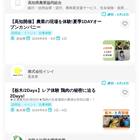
高知県農業協同組合
銀行・信用金庫・貸付、農林業支援サービス、生命保険・損害保
険・保険サービス
締切：9月16日
【高知開催】農業の現場を体験!夏季1DAYオー
プンカンパニー
説明会・イベント
仕事体験
高知県
2026年8月・9月
1日
株式会社イシイ
畜産業
締切：8月19日
【栃木/2Days】レア体験 鶏肉の秘密に迫る
2Days!
★交通費支給/宿泊付★鶏肉の生産過程の裏側を特別公開！！
説明会・イベント
仕事体験
栃木県
2026年8月
2日～4日