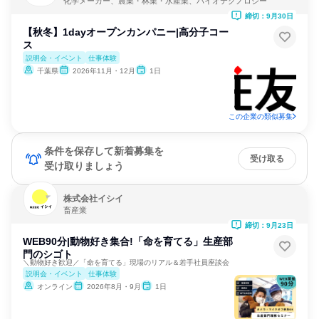
化学メーカー、農業・林業・水産業、バイオテクノロジー
締切：9月30日
【秋冬】1dayオープンカンパニー|⾼分⼦コー
ス
説明会・イベント
仕事体験
千葉県
2026年11月・12月
1日
この企業の類似募集
条件を保存して新着募集を
受け取る
受け取りましょう
株式会社イシイ
畜産業
締切：9月23日
WEB90分|動物好き集合!「命を育てる」生産部
門のシゴト
＼動物好き歓迎／「命を育てる」現場のリアル＆若手社員座談会
説明会・イベント
仕事体験
オンライン
2026年8月・9月
1日