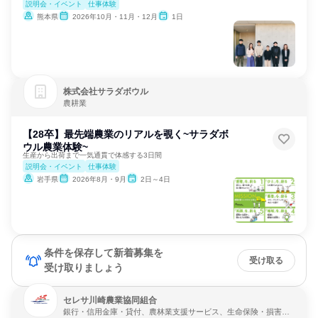
説明会・イベント
仕事体験
熊本県
2026年10月・11月・12月
1日
株式会社サラダボウル
農耕業
【28卒】最先端農業のリアルを覗く~サラダボ
ウル農業体験~
生産から出荷まで一気通貫で体感する3日間
説明会・イベント
仕事体験
岩手県
2026年8月・9月
2日～4日
条件を保存して新着募集を
受け取る
受け取りましょう
セレサ川崎農業協同組合
銀行・信用金庫・貸付、農林業支援サービス、生命保険・損害保