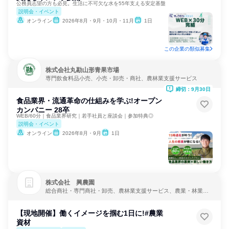
公務員志望の方も必見。生活に不可欠な水を55年支える安定基盤
説明会・イベント
オンライン
2026年8月・9月・10月・11月
1日
この企業の類似募集
株式会社丸勘山形青果市場
専門飲食料品小売、小売・卸売・商社、農林業支援サービス
締切：9月30日
食品業界・流通革命の仕組みを学ぶ!オープン
カンパニー 28卒
WEB/60分｜食品業界研究｜若手社員と座談会｜参加特典◎
説明会・イベント
オンライン
2026年8月・9月
1日
株式会社 興農園
総合商社・専門商社・卸売、農林業支援サービス、農業・林業・
水産業
【現地開催】働くイメージを掴む1日に!#農業
資材