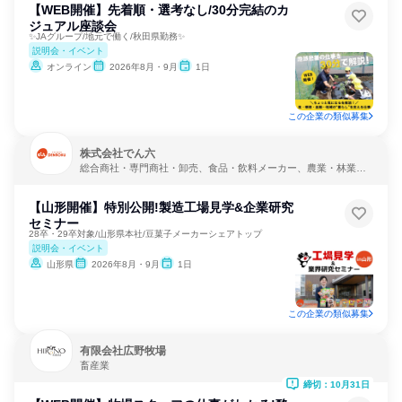
【WEB開催】先着順・選考なし/30分完結のカ
ジュアル座談会
✨JAグループ/地元で働く/秋田県勤務✨
説明会・イベント
オンライン
2026年8月・9月
1日
この企業の類似募集
株式会社でん六
総合商社・専門商社・卸売、食品・飲料メーカー、農業・林業・
水産業
【山形開催】特別公開!製造工場見学&企業研究
セミナー
28卒・29卒対象/山形県本社/豆菓子メーカーシェアトップ
説明会・イベント
山形県
2026年8月・9月
1日
この企業の類似募集
有限会社広野牧場
畜産業
締切：10月31日