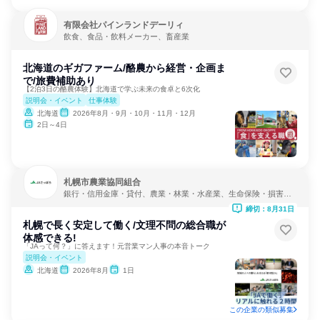
有限会社パインランドデーリィ
飲食、食品・飲料メーカー、畜産業
北海道のギガファーム/酪農から経営・企画ま
で/旅費補助あり
【2泊3日の酪農体験】北海道で学ぶ未来の食卓と6次化
説明会・イベント
仕事体験
北海道
2026年8月・9月・10月・11月・12月
2日～4日
札幌市農業協同組合
銀行・信用金庫・貸付、農業・林業・水産業、生命保険・損害保
険・保険サービス
締切：8月31日
札幌で長く安定して働く/文理不問の総合職が
体感できる!
「JAって何？」に答えます！元営業マン人事の本音トーク
説明会・イベント
北海道
2026年8月
1日
この企業の類似募集