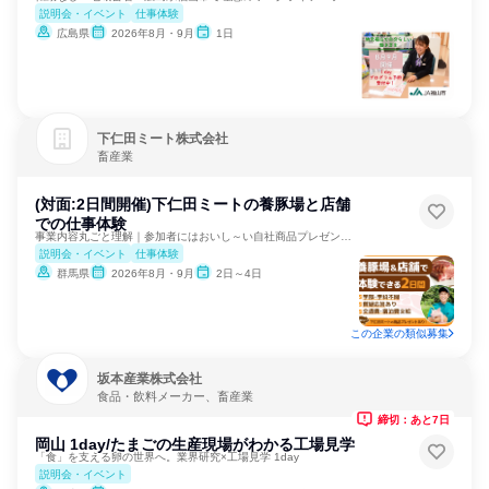
説明会・イベント
仕事体験
広島県
2026年8月・9月
1日
下仁田ミート株式会社
畜産業
(対面:2日間開催)下仁田ミートの養豚場と店舗
での仕事体験
事業内容丸ごと理解｜参加者にはおいし～い自社商品プレゼント！
説明会・イベント
仕事体験
群馬県
2026年8月・9月
2日～4日
この企業の類似募集
坂本産業株式会社
食品・飲料メーカー、畜産業
締切：あと7日
岡山 1day/たまごの生産現場がわかる工場見学
「食」を支える卵の世界へ。業界研究×工場見学 1day
説明会・イベント