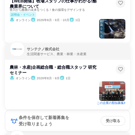
【WEB開催】牧場スタッフの仕事がわかる!酪
農業界について
香川から酪農の未来をつくる！食の循環をデザインする
説明会・イベント
オンライン
2026年8月・9月・10月
1日
サンテクノ株式会社
生活関連サービス、農業・林業・水産業
農林・水産|企画総合職・総合職スタッフ 研究
セミナー
オンライン
2026年8月・9月
1日
この企業の類似募集
条件を保存して新着募集を
受け取る
受け取りましょう