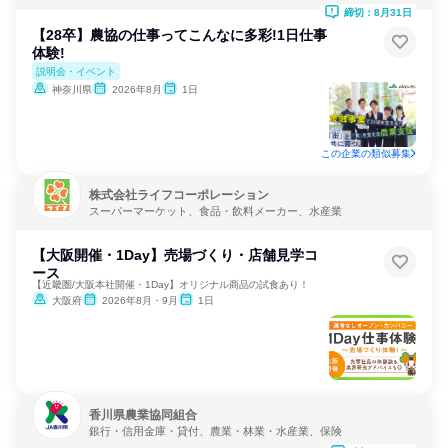
険・保険サービス
締切：8月31日
【28卒】農協の仕事ってこんなに多彩!1日仕事
体験!
説明会・イベント
神奈川県
2026年8月
1日
この企業の類似募集
株式会社ライフコーポレーション
スーパーマーケット、食品・飲料メーカー、水産業
【大阪開催・1Day】売場づくり・店舗見学コ
ース
【近畿圏/大阪本社開催・1Day】オリジナル商品の試食あり！
大阪府
2026年8月・9月
1日
香川県農業協同組合
銀行・信用金庫・貸付、農業・林業・水産業、保険