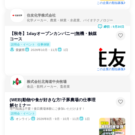
この企業の類似募集
住友化学株式会社
化学メーカー、農業・林業・水産業、バイオテクノロジー
締切：9月30日
【秋冬】1dayオープンカンパニー|無機・触媒
コース
説明会・イベント
仕事体験
愛媛県
2026年10月・11月
1日
この企業の類似募集
株式会社北海道中央牧場
食品・飲料メーカー、畜産業
(WEB)動物や食が好きな方!子豚農場の仕事理
解セミナー
専門知識は不要！後日農場体験にご参加いただけます！
説明会・イベント
オンライン
2026年8月・9月・10月・11月
1日