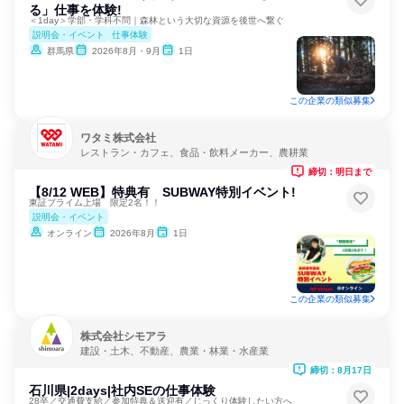
る」仕事を体験!
＜1day＞学部・学科不問｜森林という大切な資源を後世へ繋ぐ
説明会・イベント
仕事体験
群馬県
2026年8月・9月
1日
この企業の類似募集
ワタミ株式会社
レストラン・カフェ、食品・飲料メーカー、農耕業
締切：明日まで
【8/12 WEB】特典有 SUBWAY特別イベント!
東証プライム上場 限定2名！！
説明会・イベント
オンライン
2026年8月
1日
この企業の類似募集
株式会社シモアラ
建設・土木、不動産、農業・林業・水産業
締切：8月17日
石川県|2days|社内SEの仕事体験
28卒／交通費支給／参加特典＆送迎有／じっくり体験したい方へ