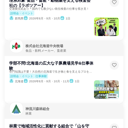
理系対象*食品・畜産・動物薬を支える検査会
社の【ラボツアー】
交通費支給あり＊国内でも数少ない衛生検査の仕事を覗き見！
説明会・イベント
群馬県
2026年8月・9月・10月
1日
株式会社北海道中央牧場
食品・飲料メーカー、畜産業
学部不問!北海道の広大な子豚農場見学&仕事体
験
専門知識は不要！大自然の北海道で生き物と食を支えるプロを体感
説明会・イベント
仕事体験
北海道
2026年8月・9月・10月・11月
1日
神流川森林組合
林業
林業で地域活性化に貢献する組合で「山を守