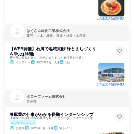
この企業の類似募集
はくさん緑化工業株式会社
建設・土木、林業、農業・林業・水産業
【WEB開催】石川で地域貢献!緑とまちづくり
を学ぶ1時間!
兼六園の景観を支え、未来のまちをつくる仕事を体感！
オンライン
2026年8月・9月
1日
この企業の類似募集
タローファーム株式会社
畜産業
養豚業の仕事がわかる長期インターンシップ
【期間応相談】実際の業務を知ることができるプログラムです。
インターンシップ
長野県
2026年8月・9月
5日～10日