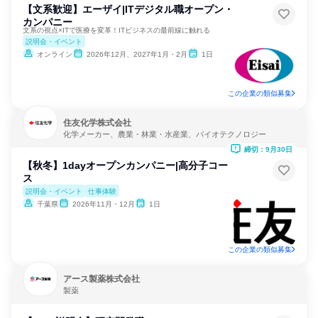
【文系歓迎】エーザイ|ITデジタル職オープン・
カンパニー
文系の視点×ITで医療を変革！ITビジネスの最前線に触れる
説明会・イベント
オンライン
2026年12月、2027年1月・2月
1日
この企業の類似募集
住友化学株式会社
化学メーカー、農業・林業・水産業、バイオテクノロジー
締切：9月30日
【秋冬】1dayオープンカンパニー|⾼分⼦コー
ス
説明会・イベント
仕事体験
千葉県
2026年11月・12月
1日
この企業の類似募集
アース製薬株式会社
製薬