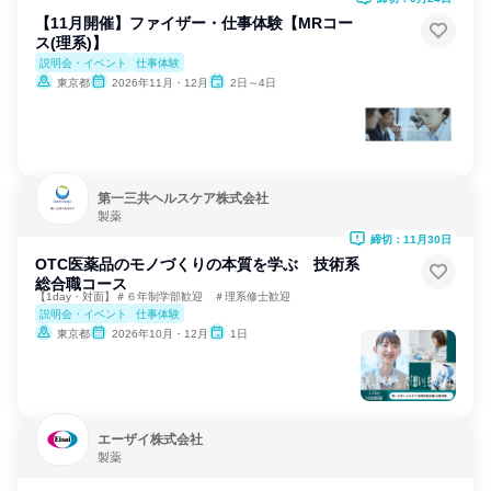
【11月開催】ファイザー・仕事体験【MRコー
ス(理系)】
説明会・イベント
仕事体験
東京都
2026年11月・12月
2日～4日
第一三共ヘルスケア株式会社
製薬
締切：11月30日
OTC医薬品のモノづくりの本質を学ぶ 技術系
総合職コース
【1day・対面】＃６年制学部歓迎 ＃理系修士歓迎
説明会・イベント
仕事体験
東京都
2026年10月・12月
1日
エーザイ株式会社
製薬