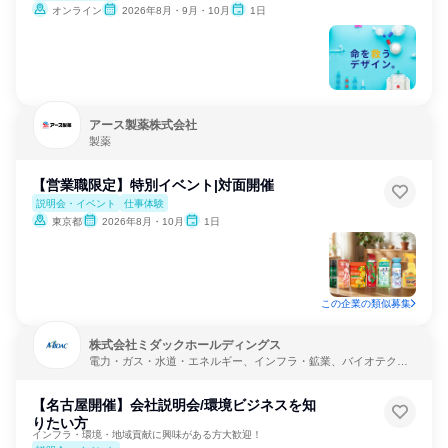
オンライン
2026年8月・9月・10月
1日
アース製薬株式会社
製薬
【営業職限定】特別イベント|対面開催
説明会・イベント
仕事体験
東京都
2026年8月・10月
1日
この企業の類似募集
株式会社ミダックホールディングス
電力・ガス・水道・エネルギー、インフラ・鉱業、バイオテクノ
ロジー
【名古屋開催】会社説明会/環境ビジネスを知
りたい方
インフラ・環境・地域貢献に興味がある方大歓迎！