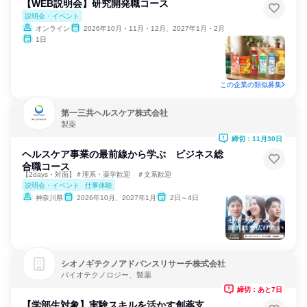
【WEB説明会】研究開発職コース
説明会・イベント
オンライン
2026年10月・11月・12月、2027年1月・2月
1日
この企業の類似募集
第一三共ヘルスケア株式会社
製薬
締切：11月30日
ヘルスケア事業の最前線から学ぶ ビジネス総
合職コース
【2days・対面】＃理系・薬学歓迎 ＃文系歓迎
説明会・イベント
仕事体験
神奈川県
2026年10月、2027年1月
2日～4日
シオノギテクノアドバンスリサーチ株式会社
バイオテクノロジー、製薬
締切：あと7日
【学部生対象】実験スキルを活かす創薬支