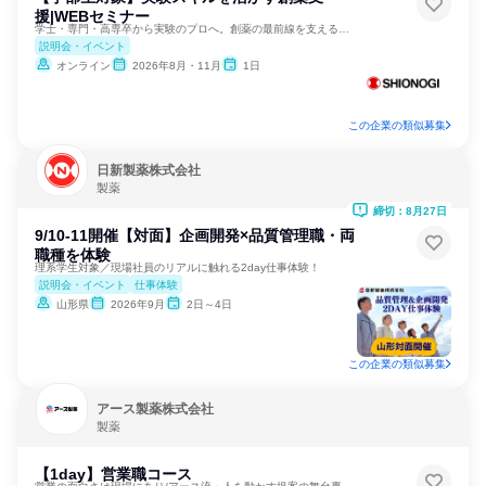
援|WEBセミナー
学士・専門・高専卒から実験のプロへ。創薬の最前線を支える仕事
説明会・イベント
オンライン
2026年8月・11月
1日
この企業の類似募集
日新製薬株式会社
製薬
締切：8月27日
9/10-11開催【対面】企画開発×品質管理職・両
職種を体験
理系学生対象／現場社員のリアルに触れる2day仕事体験！
説明会・イベント
仕事体験
山形県
2026年9月
2日～4日
この企業の類似募集
アース製薬株式会社
製薬
【1day】営業職コース