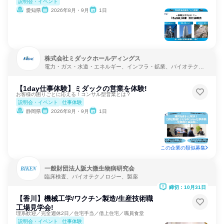
説明会・イベント
愛知県
2026年8月・9月
1日
株式会社ミダックホールディングス
電力・ガス・水道・エネルギー、インフラ・鉱業、バイオテクノ
ロジー
【1day仕事体験】ミダックの営業を体験!
お客様の困りごとに応える！コンサル型営業とは？
説明会・イベント
仕事体験
静岡県
2026年8月・9月
1日
この企業の類似募集
一般財団法人阪大微生物病研究会
臨床検査、バイオテクノロジー、製薬
締切：10月31日
【香川】機械工学/ワクチン製造/生産技術職
工場見学会!
理系歓迎／完全週休2日／住宅手当／借上住宅／職員食堂
説明会・イベント
仕事体験