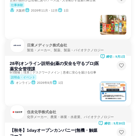
営業の面白さは現場にあり/アース流・人を動かす提案の舞台裏
仕事体験
大阪府
2026年11月・12月
1日
日東メディック株式会社
製造・メーカー、製薬、製薬・バイオテクノロジー
締切：9月1日
28卒|オンライン説明会|薬の安全を守るプロ|医
薬安全管理課
9/3開催｜理系｜デスクワークメイン｜患者に安心を届ける仕事
説明会・イベント
オンライン
2026年9月
1日
住友化学株式会社
化学メーカー、農業・林業・水産業、バイオテクノロジー
締切：9月30日
【秋冬】1dayオープンカンパニー|無機・触媒
コース