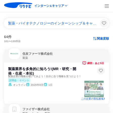
インターン
キャリア
＆
製薬・バイオテクノロジーのインターンシップ＆キャリア一覧
64件
関連度順
101〜130件目
住友ファーマ株式会社
製薬
締切：あと5日
製薬業界を多角的に知ろう!(MR・研究・開
発・生産・本社)
製薬企業の職種を覗いてみよう！自分に合う職種を見つけよう！
説明会・イベント
オンライン
2026年8月
1日
この企業の類似募集
ファイザー株式会社